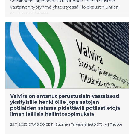
Seminaarin järjestävät Eduskunnan antisemitismin
vastainen työryhmä yhteistyössä Holokaustin uhrien
muisto ry:n kanssa.
Valvira on antanut perustuslain vastaisesti
yksityisille henkilöille jopa satojen
potilaiden salassa pidettäviä potilastietoja
ilman laillisia hallintosopimuksia
29.11.2023 07:46:00 EET
|
Suomen Terveysjärjestö STJ ry
|
Tiedote