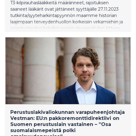
T3-kilpirauhaslääkkeitä määränneet, rajoituksen
saaneet lääkärit ovat jättäneet syyttäjälle 27.11.2023
tutkinta/syyteharkintapyynnön maamme historian
laajimpaan terveydenhuollon korkeisiin virkamiehiin ja
asiantuntijoihin kohdistuneisiin rikosepäilyihin liittyen.
Uhreina tässä yli kymmenvuotisessa
kilpirauhaskiistassa on ollut useita menestyksekkäästi
potilaitaan hoitaneita lääkäreitä ja tuhansia
kilpirauhaspotilaita.
Perustuslakivaliokunnan varapuheenjohtaja
Vestman: EU:n pakkoremonttidirektiivi on
Suomen perustuslain vastainen – ”Osa
suomalaismepeistä polki