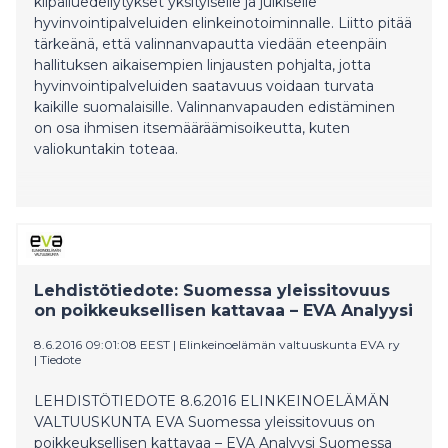
kilpailuedellytykset yksityiselle ja julkiselle
hyvinvointipalveluiden elinkeinotoiminnalle. Liitto pitää
tärkeänä, että valinnanvapautta viedään eteenpäin
hallituksen aikaisempien linjausten pohjalta, jotta
hyvinvointipalveluiden saatavuus voidaan turvata
kaikille suomalaisille. Valinnanvapauden edistäminen
on osa ihmisen itsemääräämisoikeutta, kuten
valiokuntakin toteaa.
Lehdistötiedote: Suomessa yleissitovuus
on poikkeuksellisen kattavaa – EVA Analyysi
8.6.2016 09:01:08 EEST
|
Elinkeinoelämän valtuuskunta EVA ry
|
Tiedote
LEHDISTÖTIEDOTE 8.6.2016 ELINKEINOELÄMÄN
VALTUUSKUNTA EVA Suomessa yleissitovuus on
poikkeuksellisen kattavaa – EVA Analyysi Suomessa