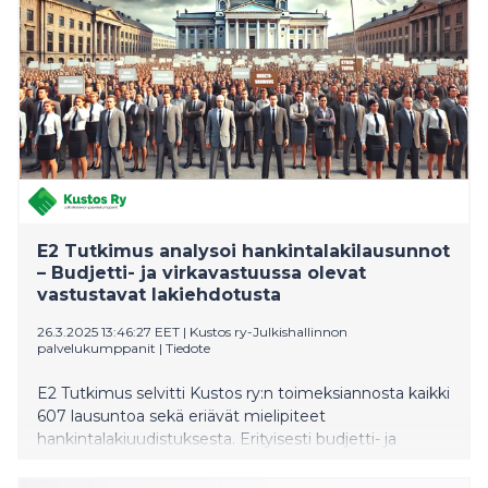
E2 Tutkimus analysoi hankintalakilausunnot
– Budjetti- ja virkavastuussa olevat
vastustavat lakiehdotusta
26.3.2025 13:46:27 EET
|
Kustos ry-Julkishallinnon
palvelukumppanit
|
Tiedote
E2 Tutkimus selvitti Kustos ry:n toimeksiannosta kaikki
607 lausuntoa sekä eriävät mielipiteet
hankintalakiuudistuksesta. Erityisesti budjetti- ja
virkavastuussa olevat tahot vastustavat
hankintalakiuudistusta voimakkaasti. Toisin kuin tähän