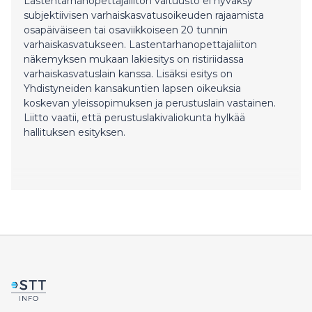
Lastentarhanopettajaliiton valtuusto ei hyväksy
subjektiivisen varhaiskasvatusoikeuden rajaamista
osapäiväiseen tai osaviikkoiseen 20 tunnin
varhaiskasvatukseen. Lastentarhanopettajaliiton
näkemyksen mukaan lakiesitys on ristiriidassa
varhaiskasvatuslain kanssa. Lisäksi esitys on
Yhdistyneiden kansakuntien lapsen oikeuksia
koskevan yleissopimuksen ja perustuslain vastainen.
Liitto vaatii, että perustuslakivaliokunta hylkää
hallituksen esityksen.