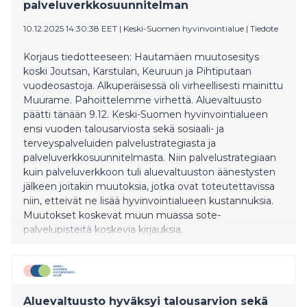
palveluverkkosuunnitelman
10.12.2025 14:30:38 EET
|
Keski-Suomen hyvinvointialue
|
Tiedote
Korjaus tiedotteeseen: Hautamäen muutosesitys
koski Joutsan, Karstulan, Keuruun ja Pihtiputaan
vuodeosastoja. Alkuperäisessä oli virheellisesti mainittu
Muurame. Pahoittelemme virhettä. Aluevaltuusto
päätti tänään 9.12. Keski-Suomen hyvinvointialueen
ensi vuoden talousarviosta sekä sosiaali- ja
terveyspalveluiden palvelustrategiasta ja
palveluverkkosuunnitelmasta. Niin palvelustrategiaan
kuin palveluverkkoon tuli aluevaltuuston äänestysten
jälkeen joitakin muutoksia, jotka ovat toteutettavissa
niin, etteivät ne lisää hyvinvointialueen kustannuksia.
Muutokset koskevat muun muassa sote-
palvelupisteitä koskevia kirjauksia.
Aluevaltuusto hyväksyi talousarvion sekä