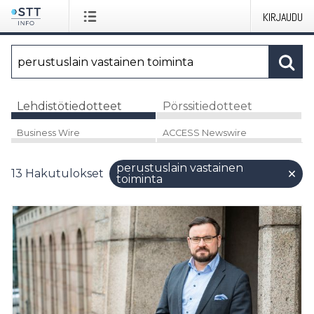
KIRJAUDU
Lehdistötiedotteet
Pörssitiedotteet
Business Wire
ACCESS Newswire
perustuslain vastainen
13
Hakutulokset
toiminta