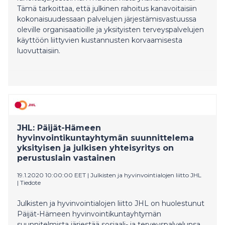
Tämä tarkoittaa, että julkinen rahoitus kanavoitaisiin
kokonaisuudessaan palvelujen järjestämisvastuussa
oleville organisaatioille ja yksityisten terveyspalvelujen
käyttöön liittyvien kustannusten korvaamisesta
luovuttaisiin.
JHL: Päijät-Hämeen
hyvinvointikuntayhtymän suunnittelema
yksityisen ja julkisen yhteisyritys on
perustuslain vastainen
19.1.2020 10:00:00 EET
|
Julkisten ja hyvinvointialojen liitto JHL
|
Tiedote
Julkisten ja hyvinvointialojen liitto JHL on huolestunut
Päijät-Hämeen hyvinvointikuntayhtymän
suunnitelmista järjestää sosiaali- ja terveyspalvelunsa