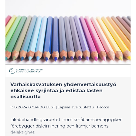
asti on tapahtunut, hallitus on hallitusohjelmassaan
sitoutunut tekemään huolelliset vaikutusarvioinnit. Se
on myös hallitusohjelmassaan luvannut rahoittaa
täysimääräisesti hyvinvointialueille asetettavat
mahdolliset uudet tehtävät tai niiden laajennukset.
Varhaiskasvatuksen yhdenvertaisuustyö
ehkäisee syrjintää ja edistää lasten
osallisuutta
13.8.2024 07:34:00 EEST
|
Lapsiasiavaltuutettu
|
Tiedote
Likabehandlingsarbetet inom småbarnspedagogiken
förebygger diskriminering och främjar barnens
delaktighet