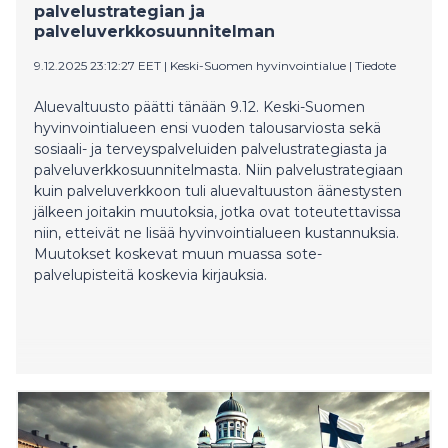
palvelustrategian ja
palveluverkkosuunnitelman
9.12.2025 23:12:27 EET
|
Keski-Suomen hyvinvointialue
|
Tiedote
Aluevaltuusto päätti tänään 9.12. Keski-Suomen
hyvinvointialueen ensi vuoden talousarviosta sekä
sosiaali- ja terveyspalveluiden palvelustrategiasta ja
palveluverkkosuunnitelmasta. Niin palvelustrategiaan
kuin palveluverkkoon tuli aluevaltuuston äänestysten
jälkeen joitakin muutoksia, jotka ovat toteutettavissa
niin, etteivät ne lisää hyvinvointialueen kustannuksia.
Muutokset koskevat muun muassa sote-
palvelupisteitä koskevia kirjauksia.