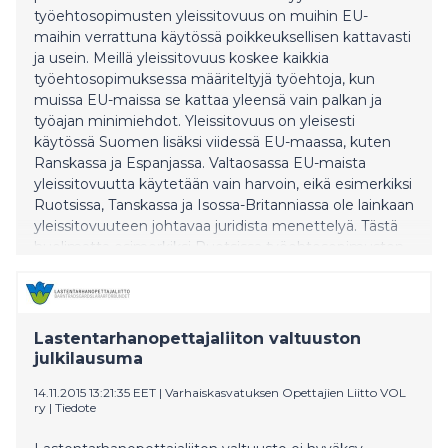
työehtosopimusten yleissitovuus on muihin EU-
maihin verrattuna käytössä poikkeuksellisen kattavasti
ja usein. Meillä yleissitovuus koskee kaikkia
työehtosopimuksessa määriteltyjä työehtoja, kun
muissa EU-maissa se kattaa yleensä vain palkan ja
työajan minimiehdot. Yleissitovuus on yleisesti
käytössä Suomen lisäksi viidessä EU-maassa, kuten
Ranskassa ja Espanjassa. Valtaosassa EU-maista
yleissitovuutta käytetään vain harvoin, eikä esimerkiksi
Ruotsissa, Tanskassa ja Isossa-Britanniassa ole lainkaan
yleissitovuuteen johtavaa juridista menettelyä. Tästä
huolimatta esimerkiksi Ruotsissa työehtosopimusten
kattavuus on suuri, jättäen samalla tilaa yritysten
toimintavapaudelle ja työntekijöiden liikkuvuudelle.
Tämä käy ilmi tänään verkossa julkistetusta EVA
Analyysista Sidotut kädet – Näin yleissitovuudesta tuli
Lastentarhanopettajaliiton valtuuston
työmarkkinoiden tärkein ongelma, jota varten kirj
julkilausuma
14.11.2015 13:21:35 EET
|
Varhaiskasvatuksen Opettajien Liitto VOL
ry
|
Tiedote