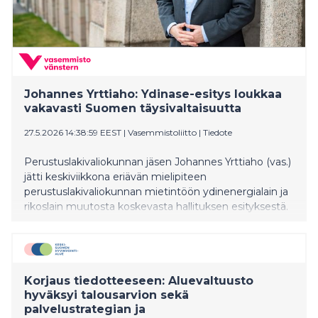
Johannes Yrttiaho: Ydinase-esitys loukkaa
vakavasti Suomen täysivaltaisuutta
27.5.2026 14:38:59 EEST
|
Vasemmistoliitto
|
Tiedote
Perustuslakivaliokunnan jäsen Johannes Yrttiaho (vas.)
jätti keskiviikkona eriävän mielipiteen
perustuslakivaliokunnan mietintöön ydinenergialain ja
rikoslain muutosta koskevasta hallituksen esityksestä.
Korjaus tiedotteeseen: Aluevaltuusto
hyväksyi talousarvion sekä
palvelustrategian ja