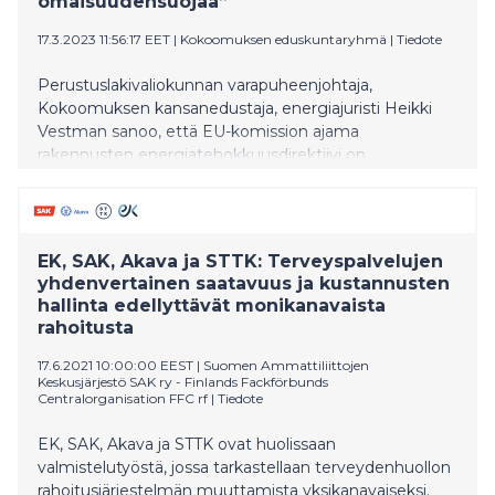
omaisuudensuojaa”
17.3.2023 11:56:17 EET
|
Kokoomuksen eduskuntaryhmä
|
Tiedote
Perustuslakivaliokunnan varapuheenjohtaja,
Kokoomuksen kansanedustaja, energiajuristi Heikki
Vestman sanoo, että EU-komission ajama
rakennusten energiatehokkuusdirektiivi on
nykymuodossaan Suomen perustuslain vastainen.
Hän pitää käsittämättömänä, että osa Suomen
mepeistä äänesti suomalaisten omaisuudensuojaa
rikkovan direktiiviehdotuksen puolesta Euroopan
EK, SAK, Akava ja STTK: Terveyspalvelujen
parlamentissa.
yhdenvertainen saatavuus ja kustannusten
hallinta edellyttävät monikanavaista
rahoitusta
17.6.2021 10:00:00 EEST
|
Suomen Ammattiliittojen
Keskusjärjestö SAK ry - Finlands Fackförbunds
Centralorganisation FFC rf
|
Tiedote
EK, SAK, Akava ja STTK ovat huolissaan
valmistelutyöstä, jossa tarkastellaan terveydenhuollon
rahoitusjärjestelmän muuttamista yksikanavaiseksi.