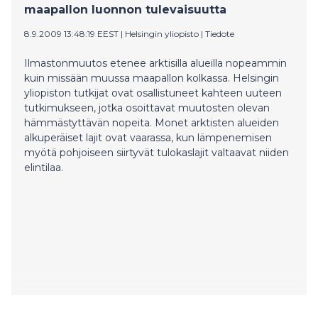
maapallon luonnon tulevaisuutta
8.9.2009 13:48:19 EEST
|
Helsingin yliopisto
|
Tiedote
Ilmastonmuutos etenee arktisilla alueilla nopeammin
kuin missään muussa maapallon kolkassa. Helsingin
yliopiston tutkijat ovat osallistuneet kahteen uuteen
tutkimukseen, jotka osoittavat muutosten olevan
hämmästyttävän nopeita. Monet arktisten alueiden
alkuperäiset lajit ovat vaarassa, kun lämpenemisen
myötä pohjoiseen siirtyvät tulokaslajit valtaavat niiden
elintilaa.