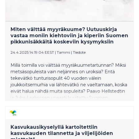
Miten välttää myyräkuume? Uutuuskirja
vastaa moniin kiehtoviin ja kiperiin Suomen
pikkunisäkkäitä koskeviin kysymyksiin
24.4.2025 14:19:04 EEST
|
Tammi
|
Tiedote
Millä toimilla voi välttää myyräkuumetartunnan? Miksi
metsäsopuleista vain neljännes on uroksia? Entä
tekevätkö tunturisopulit 40 vuoden välein
joukkoitsemurhia vai lähtevätkö ne vaeltamaan, koska
eivät halua nähdä muita sopuleita? Paavo Hellstedtin
ja Juha Laaksosen upeasti kuvitettu Suomen
pikkunisäkkäät -kirja (Tammi) kertoo pikkunisäkkäiden
merkityksestä ekosysteemissämme ja tarjoaa
huimasti tietoa eri lajien erityispiirteistä.
Kasvukausikyselyllä kartoitettiin
kasvukauden tilannetta ja viljelijöiden