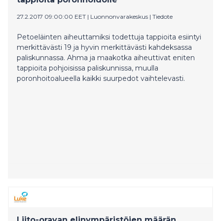
27.2.2017 09:00:00 EET
|
Luonnonvarakeskus
|
Tiedote
Petoeläinten aiheuttamiksi todettuja tappioita esiintyi
merkittävästi 19 ja hyvin merkittävästi kahdeksassa
paliskunnassa. Ahma ja maakotka aiheuttivat eniten
tappioita pohjoisissa paliskunnissa, muulla
poronhoitoalueella kaikki suurpedot vaihtelevasti.
Liito-oravan elinympäristöjen määrän