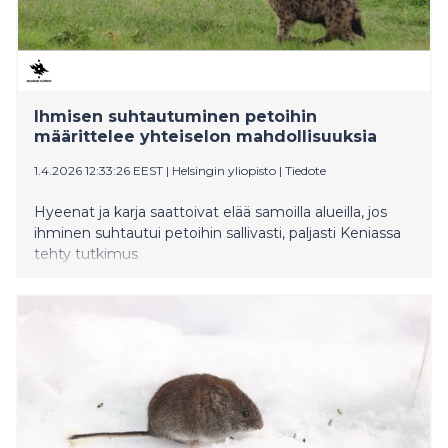
Ihmisen suhtautuminen petoihin
määrittelee yhteiselon mahdollisuuksia
1.4.2026 12:33:26 EEST
|
Helsingin yliopisto
|
Tiedote
Hyeenat ja karja saattoivat elää samoilla alueilla, jos
ihminen suhtautui petoihin sallivasti, paljasti Keniassa
tehty tutkimus