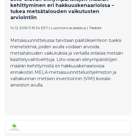
kehittyminen eri hakkuuskenaarioissa –
tukea metsätalouden vaikutusten
arviointiin
14.12.2016 11:15:34 EET
|
Luonnonvarakeskus
|
Tiedote
Metsäsuunnittelussa tarvitaan päätöksenteon tueksi
menetelmiä, joiden avulla voidaan arvioida
metsätalouden vaikutuksia ja vertailla erilaisia metsän
käsittelyvaihtoehtoja. Liito-oravan elinympäristöjen
määrän kehittymistä eri hakkuuskenaarioissa
ennakoitiin MELA-metsäsuunnitteluohjelmiston ja
valtakunnan metsien inventoinnin (VMI) koeala-
aineiston avulla.