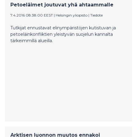
Petoeläimet joutuvat yhä ahtaammalle
7.4.2016 08:38:00 EEST
|
Helsingin yliopisto
|
Tiedote
Tutkijat ennustavat elinympäristöjen kutistuvan ja
petoeläinkonfliktien yleistyvän suojelun kannalta
tärkeimmillä alueilla.
Arktisen luonnon muutos ennakoi