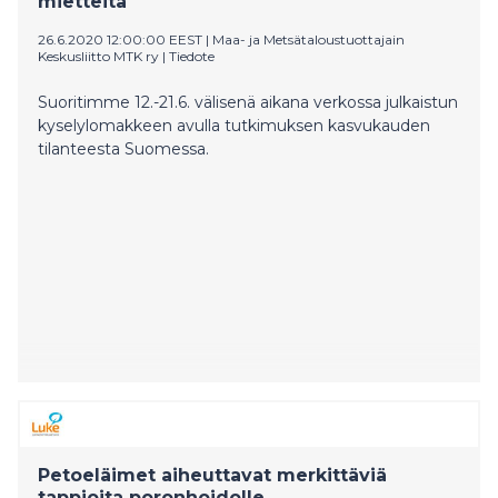
mietteitä
26.6.2020 12:00:00 EEST
|
Maa- ja Metsätaloustuottajain
Keskusliitto MTK ry
|
Tiedote
Suoritimme 12.-21.6. välisenä aikana verkossa julkaistun
kyselylomakkeen avulla tutkimuksen kasvukauden
tilanteesta Suomessa.
Petoeläimet aiheuttavat merkittäviä
tappioita poronhoidolle