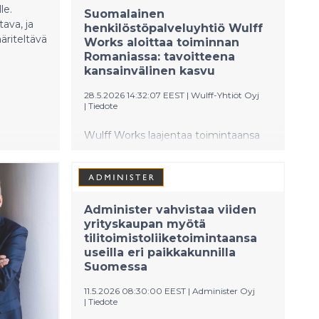
le.
ne ovat onnistuneet kasvattamaan
Suomalainen
tava, ja
henkilöstöpalveluyhtiö Wulff
liikevaihtoa vähintään 10 prosenttia
äriteltävä
Works aloittaa toiminnan
edellisen 12 kuukauden aikana ja a
Romaniassa: tavoitteena
kansainvälinen kasvu
28.5.2026 14:32:07 EEST
|
Wulff-Yhtiöt Oyj
|
Tiedote
Wulff Works laajentaa toimintaansa
kansainvälisesti
ja perustaa yhtiön Romaniaan. Ensimmäinen
toimisto avataan Timișoaraan. Yhtiö
palvelee sekä Romanian paikallista
Administer vahvistaa viiden
henkilöstövuokraus- ja
yrityskaupan myötä
rekrytointimarkkinaa että Suomen
tilitoimistoliiketoimintaansa
työmarkkinoita kansainvälisen
useilla eri paikkakunnilla
työvoiman saatavuudessa.
Suomessa
11.5.2026 08:30:00 EEST
|
Administer Oyj
|
Tiedote