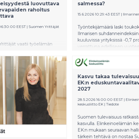
teisyydestä luovuttava
salmessa?
evapaiden rahoitus
15.6.2026 10:29:43 EEST
|
Ilmarine
ttava
06:30:00 EEST
|
Suomen Yrittäjät
Työntekijämäärä laski touko
Ilmarisen suhdanneindeksiin
kuuluvissa yrityksissä -0,7 pr
ittäjät vaatii työelämän
verrattuna edelliseen vuotee
ntöön remonttia, joka
Kahden plusmerkkisen kuu
itysten erilaiset tarpeet ja
jälkeen negatiivinen kehitys 
 paikallista sopimista. ”Suomi
yllättää, mutta talouden kä
lisää työtä ja
usein aluksi epätasainen.
Kasvu takaa tulevaisu
ohtaisia ratkaisuja, jotta
EK:n eduskuntavaalitav
 voivat kasvaa ja palkata
2027
varmoina aikoina. Nykyinen
i tunnista riittävästi pk-
28.5.2026 16:00:00 EEST
|
Elinke
 toimintaympäristöjen eroja”,
keskusliitto EK
|
Tiedote
ohtaja Mikael Pentikäinen
ittäjistä sanoo.
Suomen tulevaisuus ratkais
kasvulla. Elinkeinoelämän kes
EK:n mukaan seuraavan hall
tärkein tehtävä on nostaa 