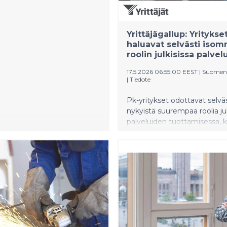
Yrittäjägallup: Yritykse
haluavat selvästi iso
roolin julkisissa palvel
17.5.2026 06:55:00 EEST
|
Suomen 
|
Tiedote
Pk-yritykset odottavat selväs
nykyistä suurempaa roolia ju
palveluiden tuottamisessa, k
Yrittäjägallupista. Yrityksistä 
prosenttia katsoo, että yritys
tulisi lisätä osana julkista
palvelutuotantoa, 17 prosent
nykyistä tasoa riittävänä ja k
prosenttia haluaa vähentää y
osuutta.