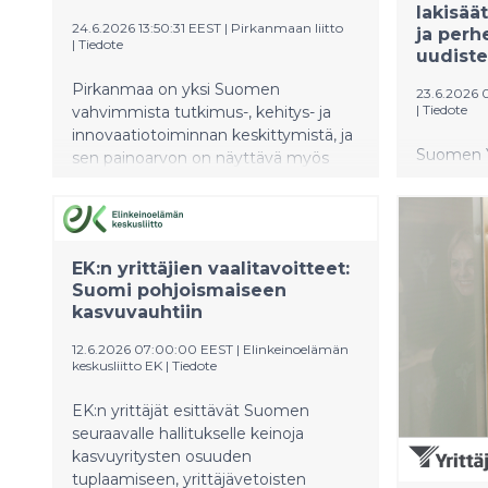
lakisää
24.6.2026 13:50:31 EEST
|
Pirkanmaan liitto
ja perh
|
Tiedote
uudiste
Pirkanmaa on yksi Suomen
23.6.2026 
|
Tiedote
vahvimmista tutkimus-, kehitys- ja
innovaatiotoiminnan keskittymistä, ja
Suomen Yr
sen painoarvon on näyttävä myös
lainsäädä
valtion päätöksissä. Tampereen
huomioi yr
seudulla toimii 15 kansainvälisen
vahvistaa
yrityksen TKI-yksikköä, jotka tuovat
tarvitsee 
alueelle osaamista, investointeja ja
EK:n yrittäjien vaalitavoitteet:
työpaikkak
korkeatasoisia työpaikkoja.
Suomi pohjoismaiseen
yritykset
Pirkanmaan viesti seuraavalle
kasvuvauhtiin
myös epä
hallituskaudelle on selvä: TKI-
sääntely e
rahoitusta, investointikannusteita ja
12.6.2026 07:00:00 EEST
|
Elinkeinoelämän
yritysten
kansallisia kasvuvälineitä on
keskusliitto EK
|
Tiedote
toimitusj
kohdennettava nykyistä vahvemmin
Suomen Yr
niille alueille, joilla syntyy vaikuttavinta
EK:n yrittäjät esittävät Suomen
tutkimusta, uusia yrityksiä ja
seuraavalle hallitukselle keinoja
vientikelpoisia innovaatioita.
kasvuyritysten osuuden
tuplaamiseen, yrittäjävetoisten