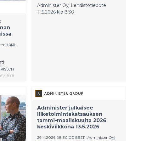
Administer Oyj Lehdistötiedote
11.5.2026 klo 8.30
t
mman
uissa
Yrittäjät
ti
lkisten
äy ilmi
61
ten roolia
tia pitää
Administer julkaisee
uusi
liiketoimintakatsauksen
ritysten
tammi-maaliskuulta 2026
keskiviikkona 13.5.2026
29.4.2026 08:30:00 EEST
|
Administer Oyj