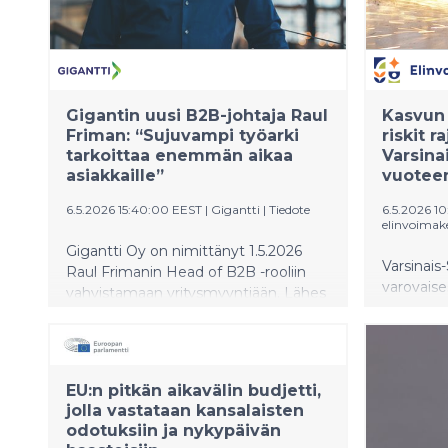
Gigantin uusi B2B-johtaja Raul
Kasvun 
Friman: “Sujuvampi työarki
riskit r
tarkoittaa enemmän aikaa
Varsin
asiakkaille”
vuotee
6.5.2026 15:40:00 EEST
|
Gigantti
|
Tiedote
6.5.2026 1
elinvoimak
Gigantti Oy on nimittänyt 1.5.2026
Varsinais
Raul Frimanin Head of B2B -rooliin
varovaise
vahvistamaan yritysmyyntiään. Lähes
maltillis
17 vuotta yrityksessä työskennelleen
Maakunna
Frimanin johtoajatus on
monipuoli
yksinkertainen: mitä sujuvammat
korostuvat
työn puitteet, sitä enemmän aikaa
EU:n pitkän aikavälin budjetti,
teknologia
asiakkaille, palvelulle ja yhteistyölle.
jolla vastataan kansalaisten
ICT, palv
odotuksiin ja nykypäivän
Logistinen