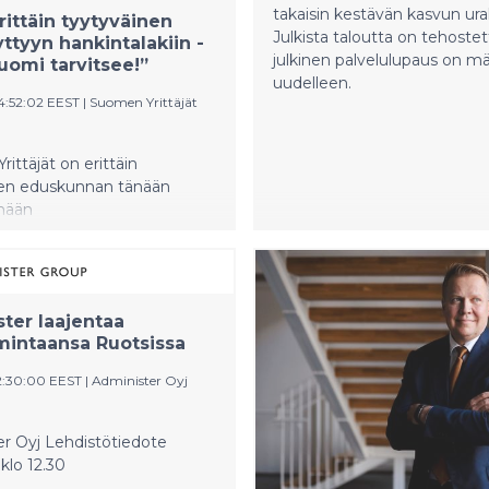
takaisin kestävän kasvun ural
rittäin tyytyväinen
Julkista taloutta on tehostet
ttyyn hankintalakiin -
julkinen palvelulupaus on mä
uomi tarvitsee!”
uudelleen.
14:52:02 EEST
|
Suomen Yrittäjät
ittäjät on erittäin
nen eduskunnan tänään
mään
akiin. ”Lakimuutos avaa
ankintoja ja bisnestä nykyistä
 pk-yrityksille. Temppuilu
usten kiertämiseksi loppuu”,
ter laajentaa
ittäjien johtaja Harri Jaskari
imintaansa Ruotsissa
12:30:00 EEST
|
Administer Oyj
r Oyj Lehdistötiedote
 klo 12.30