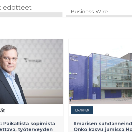
tiedotteet
Business Wire
t: Paikallista sopimista
Ilmarisen suhdanneind
ettava, työterveyden
Onko kasvu jumissa H