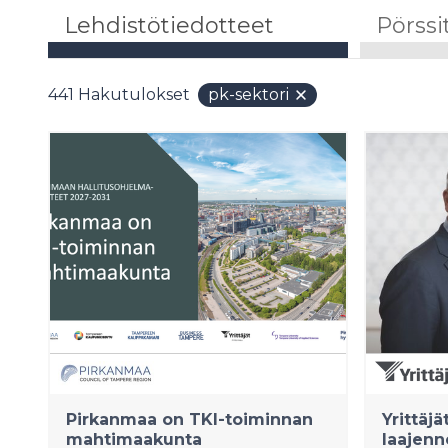
Lehdistötiedotteet
Pörssi
441
Hakutulokset
pk-sektori
Pirkanmaa on TKI-toiminnan
Yrittäjä
mahtimaakunta
laajenn