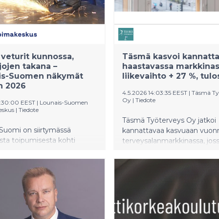
veturit kunnossa,
Täsmä kasvoi kannatta
ajojen takana –
haastavassa markkinas
ais-Suomen näkymät
liikevaihto + 27 %, tulo
n 2026
4.5.2026 14:03:35 EEST
|
Täsmä Ty
Oy
|
Tiedote
0:30:00 EEST
|
Lounais-Suomen
eskus
|
Tiedote
Täsmä Työterveys Oy jatkoi
-Suomi on siirtymässä
kannattavaa kasvuaan vuon
sta toipumisesta kohti
terveysalanmarkkinassa, jos
ta kasvua vuonna 2026.
toimija kamppailee nyt tulo
n keskeinen vahvuus on
kanssa. Yhtiön liikevaihto ka
nen elinkeinorakenne, jossa
prosenttia ja oli 10,1 miljoon
 erityisesti meriteollisuus,
(2024: 8,0 M€). Tilikauden tulo
teollisuus, lääketeollisuus,
miljoonaa euroa (2024: 0,7 
elut sekä vahva alkutuotanto.
kasvua 53 prosenttia.
 sijainti, pk-yrityskentän