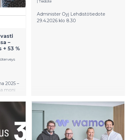
|
Tiedote
Administer Oyj Lehdistötiedote
29.4.2026 klo 8.30
vasti
sa –
s + 53 %
öterveys
na 2025 –
sa moni
ksensa
svoi 27
aa euroa
s oli 1,1
M€),