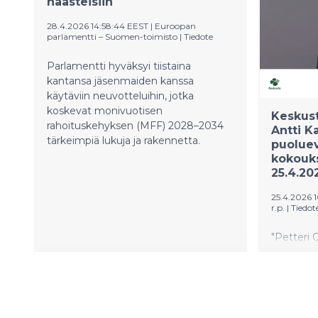
haasteisiin
elinvoima
koulutust
28.4.2026 14:58:44 EEST
|
Euroopan
kilpailuk
parlamentti – Suomen-toimisto
|
Tiedote
elinkein
tilannett
Parlamentti hyväksyi tiistaina
kevään Al
kantansa jäsenmaiden kanssa
raportissa
käytäviin neuvotteluihin, jotka
koskevat monivuotisen
Keskus
rahoituskehyksen (MFF) 2028–2034
Antti K
tärkeimpiä lukuja ja rakennetta.
puolue
kokouks
25.4.20
25.4.2026 
r.p.
|
Tiedot
"Petteri 
syöty. Su
suunnanm