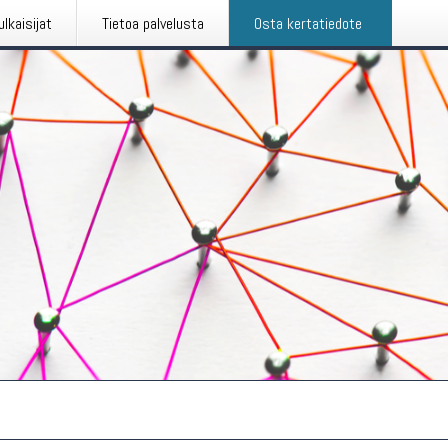
ulkaisijat
Tietoa palvelusta
Osta kertatiedote