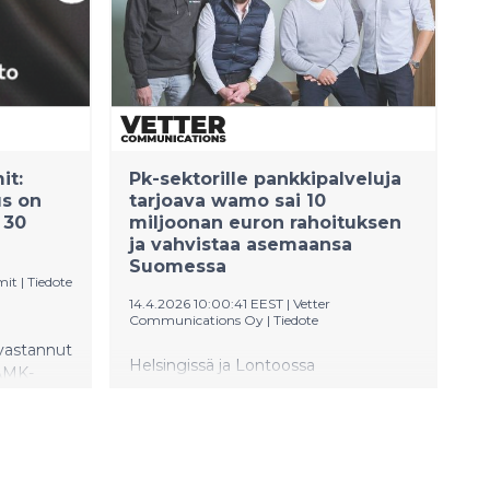
it:
Pk-sektorille pankkipalveluja
s on
tarjoava wamo sai 10
 30
miljoonan euron rahoituksen
ja vahvistaa asemaansa
Suomessa
mit
|
Tiedote
14.4.2026 10:00:41 EEST
|
Vetter
Communications Oy
|
Tiedote
vastannut
Helsingissä ja Lontoossa
 AMK-
pääkonttoriaan pitävä fintech-yhtiö
1996, ja
wamo on saanut uutta rahoitusta ja
uotoiset
vahvistaa läsnäoloaan Suomessa.
nnat kuin
Yritys aikoo hyödyntää uutta
ksen
pääomaa syventämällä
nsa ajan