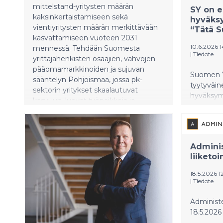
mittelstand-yritysten määrän
SY on e
kaksinkertaistamiseen sekä
hyväksy
vientiyritysten määrän merkittävään
“Tätä S
kasvattamiseen vuoteen 2031
10.6.2026 
mennessä. Tehdään Suomesta
|
Tiedote
yrittäjähenkisten osaajien, vahvojen
pääomamarkkinoiden ja sujuvan
Suomen Yr
sääntelyn Pohjoismaa, jossa pk-
tyytyväi
sektorin yritykset skaalautuvat
hyväksy
kasvuun, luovat työpaikkoja ja
hankintal
laajentuvat kansainvälistymällä. Tarve
julkisia h
Suomen kasvukäänteelle on akuutti,
laajemmin
korostaa yrittäjyydestä ja
kilpailut
kansainvälistymisestä vastaava johtaja
Adminis
Suomen Yr
Petri Vuorio: ”Suomen hiipuessa
liiketo
sanoo.
keskeisimmät verrokit Ruotsi ja
Tanska ovat ajaneet kasvussa kauas
18.5.2026 
|
Tiedote
ohitsemme. Kasvun potentiaali on
kuitenkin huomattava: meillä on jopa
Administe
70 000 pk-yritystä enemmän kuin
18.5.2026
Tanskassa mutta 40 prosenttia