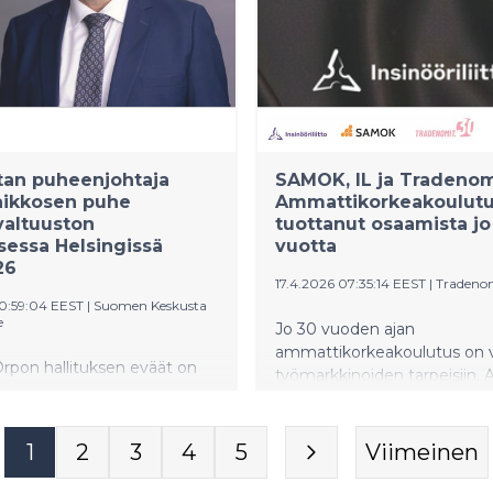
 ja monipuolinen
arjonta tukevat alueen
ykyä. Varsinais-Suomen
oelämän ja työmarkkinoiden
a ja näkymiä on arvioitu
ueelliset kehitysnäkymät -
.
tan puheenjohtaja
SAMOK, IL ja Tradenom
aikkosen puhe
Ammattikorkeakoulutu
valtuuston
tuottanut osaamista jo
essa Helsingissä
vuotta
26
17.4.2026 07:35:14 EEST
|
Tradeno
10:59:04 EEST
|
Suomen Keskusta
e
Jo 30 vuoden ajan
ammattikorkeakoulutus on 
Orpon hallituksen eväät on
työmarkkinoiden tarpeisiin.
omi tarvitsee nyt
koulutus vakinaistui vuonna 
uutoksen."
samalla vakiintui niin nykym
AMK-tutkinnot, opiskelijaku
1
2
3
4
5
Viimeinen
ammatillisen korkeakoulutu
edunvalvonta. Koko historia