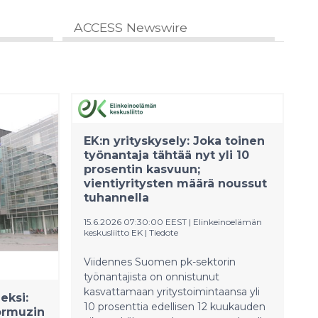
ACCESS Newswire
EK:n yrityskysely: Joka toinen
työnantaja tähtää nyt yli 10
prosentin kasvuun;
vientiyritysten määrä noussut
tuhannella
15.6.2026 07:30:00 EEST
|
Elinkeinoelämän
keskusliitto EK
|
Tiedote
Viidennes Suomen pk-sektorin
työnantajista on onnistunut
kasvattamaan yritystoimintaansa yli
eksi:
10 prosenttia edellisen 12 kuukauden
ormuzin