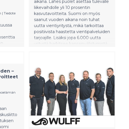
aikana. Lähes puolet asettaa tulevalle
liikevaihdolle yli 10 prosentin
n
|
Tiedote
kasvutavoitteita. Suomi on myös
saanut vuoden aikana noin tuhat
kuussa
uutta vientiyritystä, mikä tarkoittaa
positiivista haastetta vientipalveluiden
osenttia
tarjoajille. Lisäksi jopa 6.000 uutta
n.
yritystä harkitsee kansainvälistymistä.
kauden
EK:n kasvuyrityskatsauksen kyselyyn
voi
vastasi lähes 1000 työnantajayritystä,
änne on
jotka edustavat valtaosin pk-sektoria:
Tulosten mukaan 19 prosenttia
uden –
työnantajayrityksistä on kyennyt
oitteet
kasvattamaan liikevaihtoaan yli 10
prosenttia edellisen 12 kuukauden
aikana (17 prosenttia vuosi sitten). 48
inoelämän
prosenttia tavoittelee jatkossa
vähintään 10 prosentin vuotuista
taan
kasvua (43 prosenttia vuosi sitten). 16
kusliitto
prosenttia Suomen
ituksen
työnantajayrityksistä täyttää
Suomi
kasvuyrityksen molemmat kriteerit: