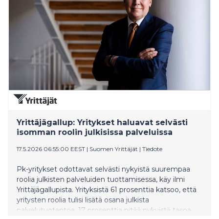
Yrittäjägallup: Yritykset haluavat selvästi
isomman roolin julkisissa palveluissa
17.5.2026 06:55:00 EEST
|
Suomen Yrittäjät
|
Tiedote
Pk-yritykset odottavat selvästi nykyistä suurempaa
roolia julkisten palveluiden tuottamisessa, käy ilmi
Yrittäjägallupista. Yrityksistä 61 prosenttia katsoo, että
yritysten roolia tulisi lisätä osana julkista
palvelutuotantoa, 17 prosenttia pitää nykyistä tasoa