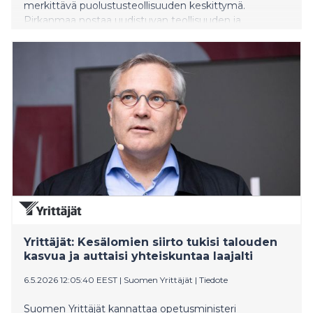
merkittävä puolustusteollisuuden keskittymä.
Pirkanmaa nostaa uudistuvan teollisuuden ja
kaksikäyttöteknologiat keskeiseksi painopisteeksi
tulevan hallituskauden tavoitteissa. Pirkanmaa haluaa
vauhdittaa tulevalla hallituskaudella erityisesti siru-,
tekoäly-, puolustus-, avaruus- ja
kaksikäyttöteknologioihin liittyviä investointeja,
osaamista sekä tutkimus- ja kehitystoimintaa.
Yrittäjät: Kesälomien siirto tukisi talouden
kasvua ja auttaisi yhteiskuntaa laajalti
6.5.2026 12:05:40 EEST
|
Suomen Yrittäjät
|
Tiedote
Suomen Yrittäjät kannattaa opetusministeri