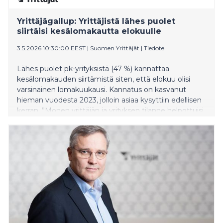
Yrittäjägallup: Yrittäjistä lähes puolet
siirtäisi kesälomakautta elokuulle
3.5.2026 10:30:00 EEST
|
Suomen Yrittäjät
|
Tiedote
Lähes puolet pk-yrityksistä (47 %) kannattaa
kesälomakauden siirtämistä siten, että elokuu olisi
varsinainen lomakuukausi. Kannatus on kasvanut
hieman vuodesta 2023, jolloin asiaa kysyttiin edellisen
kerran. ”Monen yrittäjän ja yrityksen tilanne helpottuisi,
jos siirtyisimme tässä eurooppalaiseen valtavirtaan”,
Suomen Yrittäjien toimitusjohtaja Mikael Pentikäinen
sanoo.