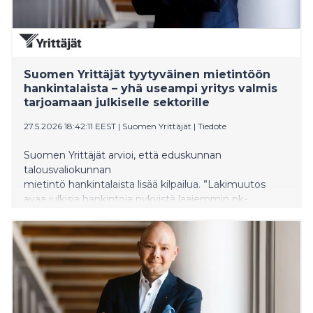
Suomen Yrittäjät tyytyväinen mietintöön
hankintalaista – yhä useampi yritys valmis
tarjoamaan julkiselle sektorille
27.5.2026 18:42:11 EEST
|
Suomen Yrittäjät
|
Tiedote
Suomen Yrittäjät arvioi, että eduskunnan
talousvaliokunnan
mietintö hankintalaista lisää kilpailua. ”Lakimuutos
avaa julkisia hankintoja nykyistä laajemmin pk-
yrityksille. Temppuilu kilpailutusten
kiertämiseksi toivottavasti loppuu”, Suomen Yrittäjien
johtaja Harri Jaskari sanoo. Eduskunnan täysistunnon
on määrä käsitellä lakia lähipäivinä.