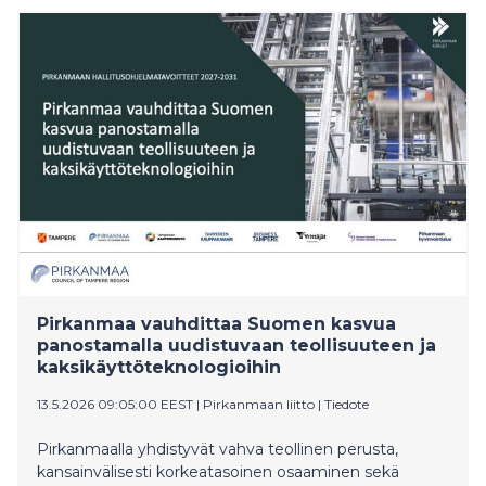
riittävänä ja kuusi prosenttia haluaa vähentää yritysten
osuutta.
Pirkanmaa vauhdittaa Suomen kasvua
panostamalla uudistuvaan teollisuuteen ja
kaksikäyttöteknologioihin
13.5.2026 09:05:00 EEST
|
Pirkanmaan liitto
|
Tiedote
Pirkanmaalla yhdistyvät vahva teollinen perusta,
kansainvälisesti korkeatasoinen osaaminen sekä