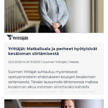
Yrittäjät: Matkailuala ja perheet hyötyisivät
kesäloman siirtämisestä
22.5.2026 14:29:13 EEST
|
Suomen Yrittäjät
|
Tiedote
Suomen Yrittäjät suhtautuu myönteisesti
opetusministerin ehdotukseen koulujen kesälomien
siirtämisestä. Tänään lausunnolle lähteneessä mallissa
kesäloman alkua esitetään siirrettäväksi kahdella
viikolla myöhemmäksi kesäkuulle ja syyslukukauden
alkua elokuun puolivälin jälkeiseen aikaan. Yrittäjät
pitää tätä kasvu- ja työllisyystoimena, joka helpottaa
myös perheiden arkea.