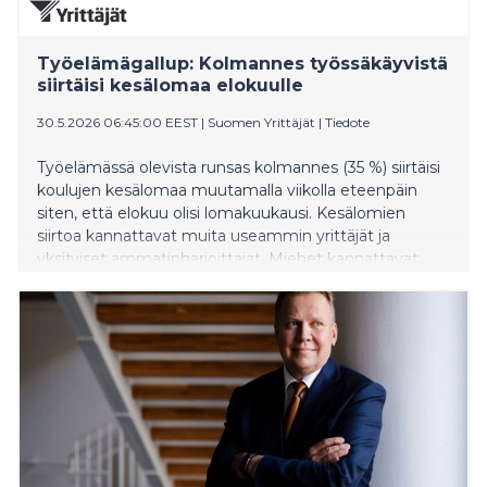
Työelämägallup: Kolmannes työssäkäyvistä
siirtäisi kesälomaa elokuulle
30.5.2026 06:45:00 EEST
|
Suomen Yrittäjät
|
Tiedote
Työelämässä olevista runsas kolmannes (35 %) siirtäisi
koulujen kesälomaa muutamalla viikolla eteenpäin
siten, että elokuu olisi lomakuukausi. Kesälomien
siirtoa kannattavat muita useammin yrittäjät ja
yksityiset ammatinharjoittajat. Miehet kannattavat
muutosta naisia useammin, ja kannatus kasvaa
vastaajan iän myötä.