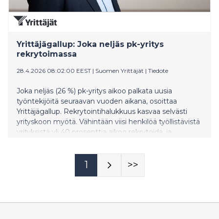
Yrittäjägallup: Joka neljäs pk-yritys
rekrytoimassa
28.4.2026 08:02:00 EEST
|
Suomen Yrittäjät
|
Tiedote
Joka neljäs (26 %) pk-yritys aikoo palkata uusia
työntekijöitä seuraavan vuoden aikana, osoittaa
Yrittäjägallup. Rekrytointihalukkuus kasvaa selvästi
yrityskoon myötä. Vähintään viisi henkilöä työllistävistä
yrityksistä yli 40 prosenttia aikoo rekrytoida, ja
vähintään 10 hengen yrityksissä osuus nousee jo 62
prosenttiin.
1
>>