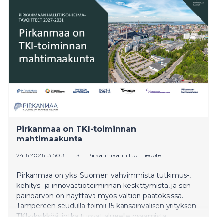
pitää tätä kasvu- ja työllisyystoimena, joka helpottaa
myös perheiden arkea.
Pirkanmaa on TKI-toiminnan
mahtimaakunta
24.6.2026 13:50:31 EEST
|
Pirkanmaan liitto
|
Tiedote
Pirkanmaa on yksi Suomen vahvimmista tutkimus-,
kehitys- ja innovaatiotoiminnan keskittymistä, ja sen
painoarvon on näyttävä myös valtion päätöksissä.
Tampereen seudulla toimii 15 kansainvälisen yrityksen
TKI-yksikköä, jotka tuovat alueelle osaamista,