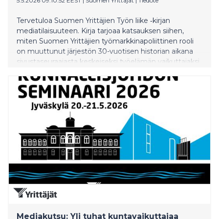
5.5.2026 09:10:52 EEST
|
Suomen Yrittäjät
|
Tiedote
Tervetuloa Suomen Yrittäjien Työn liike ‑kirjan
mediatilaisuuteen. Kirja tarjoaa katsauksen siihen,
miten Suomen Yrittäjien työmarkkinapoliittinen rooli
on muuttunut järjestön 30-vuotisen historian aikana
sivustaseuraajasta keskeiseksi työelämän vaikuttajaksi.
Mediakutsu: Yli tuhat kuntavaikuttajaa