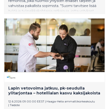
remonttia, joka huomioi yritysten erilaiset tarpeet ja
vahvistaa paikallista sopimista. ”Suomi tarvitsee lisää
työtä ja työpaikkakohtaisia ratkaisuja, jotta yritykset
voivat kasvaa ja palkata myös epävarmoina aikoina.
Nykyinen sääntely ei tunnista riittävästi pk-yritysten
toimintaympäristöjen eroja”, toimitusjohtaja Mikael
Pentikäinen Suomen Yrittäjistä sanoo.
Lapin vetovoima jatkuu, pk-seudulla
ylitarjontaa – hotellialan kasvu kaksijakoista
12.6.2026 09:00:00 EEST
|
Haaga-Helia ammattikorkeakoulu
|
Tiedote