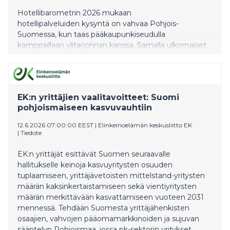
Hotellibarometrin 2026 mukaan
hotellipalveluiden kysyntä on vahvaa Pohjois-
Suomessa, kun taas pääkaupunkiseudulla
kamppaillaan ylitarjonnan kanssa. Samalla ulkomaiset
asiakkaat kannattelevat alan kasvua.
EK:n yrittäjien vaalitavoitteet: Suomi
pohjoismaiseen kasvuvauhtiin
12.6.2026 07:00:00 EEST
|
Elinkeinoelämän keskusliitto EK
|
Tiedote
EK:n yrittäjät esittävät Suomen seuraavalle
hallitukselle keinoja kasvuyritysten osuuden
tuplaamiseen, yrittäjävetoisten mittelstand-yritysten
määrän kaksinkertaistamiseen sekä vientiyritysten
määrän merkittävään kasvattamiseen vuoteen 2031
mennessä. Tehdään Suomesta yrittäjähenkisten
osaajien, vahvojen pääomamarkkinoiden ja sujuvan
sääntelyn Pohjoismaa, jossa pk-sektorin yritykset