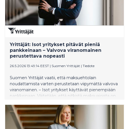
Yrittäjät: Isot yritykset pitävät pieniä
pankkeinaan – Valvova viranomainen
perustettava nopeasti
26.5.2026 13:49:14 EEST
|
Suomen Yrittäjät
|
Tiedote
Suomen Yrittäjät vaatii, että maksuehtolain
noudattamista varten perustetaan viipymättä valvova
viranomainen. – Isot yritykset käyttävät pienempiään
pankkeinaan. Väitetään, että pitkistä maksuajoista on
sovittu, vaikka todellisuudessa ne on saneltu. Maan
tapa on, että isot toimijat ilmoittavat yksipuolisesti,
milloin pienyrittäjä saa rahansa, puheenjohtaja Petri
Salminen sanoo.