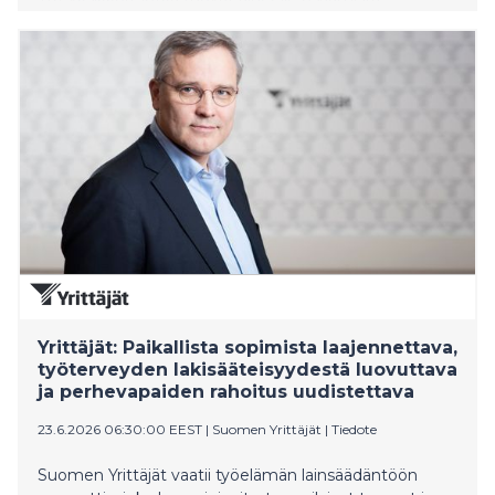
investointeja ja korkeatasoisia työpaikkoja. Pirkanmaan
viesti seuraavalle hallituskaudelle on selvä: TKI-
rahoitusta, investointikannusteita ja kansallisia
kasvuvälineitä on kohdennettava nykyistä vahvemmin
niille alueille, joilla syntyy vaikuttavinta tutkimusta,
uusia yrityksiä ja vientikelpoisia innovaatioita.
Yrittäjät: Paikallista sopimista laajennettava,
työterveyden lakisääteisyydestä luovuttava
ja perhevapaiden rahoitus uudistettava
23.6.2026 06:30:00 EEST
|
Suomen Yrittäjät
|
Tiedote
Suomen Yrittäjät vaatii työelämän lainsäädäntöön