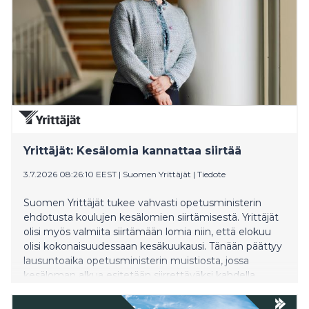
Yrittäjät: Kesälomia kannattaa siirtää
3.7.2026 08:26:10 EEST
|
Suomen Yrittäjät
|
Tiedote
Suomen Yrittäjät tukee vahvasti opetusministerin
ehdotusta koulujen kesälomien siirtämisestä. Yrittäjät
olisi myös valmiita siirtämään lomia niin, että elokuu
olisi kokonaisuudessaan kesäkuukausi. Tänään päättyy
lausuntoaika opetusministerin muistiosta, jossa
kesäloman alkua esitetään siirrettäväksi kahdella
viikolla myöhemmäksi kesäkuulle ja syyslukukauden
alkua elokuun puolivälin jälkeiseen aikaan. Yrittäjät