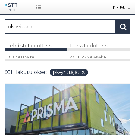
KIRJAUDU
Lehdistötiedotteet
Pörssitiedotteet
Business Wire
ACCESS Newswire
951
Hakutulokset
pk-yrittäjät