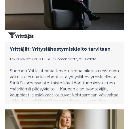
Yrittäjät: Yrityslähestymiskielto tarvitaan
17.7.2026 07:33:00 EEST
|
Suomen Yrittäjät
|
Tiedote
Suomen Yrittäjät pitää tervetulleena oikeusministeriön
valmistelemaa lakiehdotusta yrityslähestymiskiellosta.
Siinä Suomessa otettaisiin käyttöön tuomioistuimen
määräämä pääsykielto. – Kaupan alan työntekijät,
kauppiaat ja asiakkaat joutuvat kohtaamaan väkivaltaa,
uhkauksia ja häirintää myymälöissä. Kaupan alan
työnantajat tarvitsevat keinon suojata
henkilökuntaansa toistuvalta ja vakavalta häirinnältä,
Yrittäjien lainsäädäntöasioiden päällikkö Tiina
Toivonen sanoo.