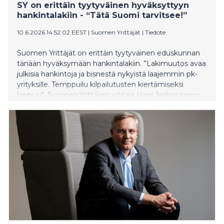
SY on erittäin tyytyväinen hyväksyttyyn
hankintalakiin - “Tätä Suomi tarvitsee!”
10.6.2026 14:52:02 EEST
|
Suomen Yrittäjät
|
Tiedote
Suomen Yrittäjät on erittäin tyytyväinen eduskunnan
tänään hyväksymään hankintalakiin. ”Lakimuutos avaa
julkisia hankintoja ja bisnestä nykyistä laajemmin pk-
yrityksille. Temppuilu kilpailutusten kiertämiseksi
loppuu”, Suomen Yrittäjien johtaja Harri Jaskari sanoo.