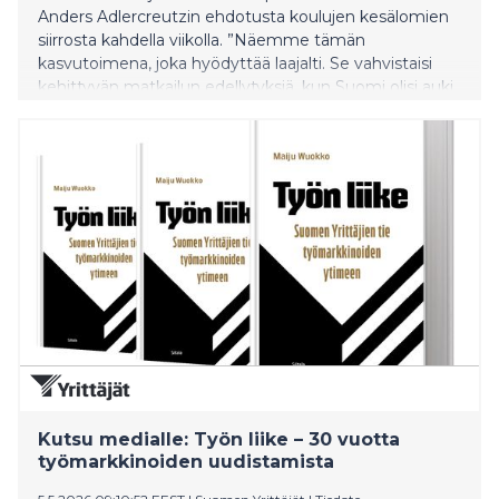
Anders Adlercreutzin ehdotusta koulujen kesälomien
siirrosta kahdella viikolla. ”Näemme tämän
kasvutoimena, joka hyödyttää laajalti. Se vahvistaisi
kehittyvän matkailun edellytyksiä, kun Suomi olisi auki
Euroopan tärkeimmän kesälomakuukauden. Se
antaisi myös monille nuorille arvokkaita
työmahdollisuuksia”, toimitusjohtaja Mikael
Pentikäinen Yrittäjistä sanoo.
Kutsu medialle: Työn liike – 30 vuotta
työmarkkinoiden uudistamista