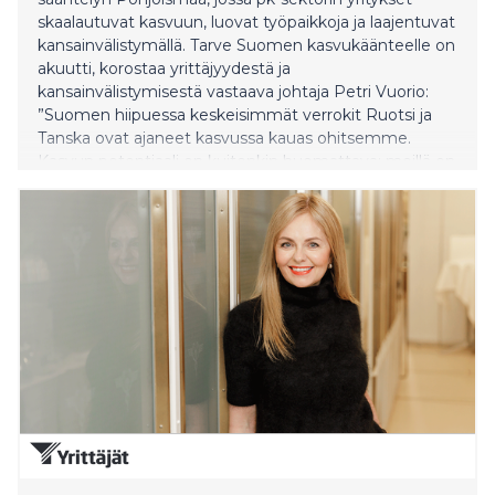
skaalautuvat kasvuun, luovat työpaikkoja ja laajentuvat
kansainvälistymällä. Tarve Suomen kasvukäänteelle on
akuutti, korostaa yrittäjyydestä ja
kansainvälistymisestä vastaava johtaja Petri Vuorio:
”Suomen hiipuessa keskeisimmät verrokit Ruotsi ja
Tanska ovat ajaneet kasvussa kauas ohitsemme.
Kasvun potentiaali on kuitenkin huomattava: meillä on
jopa 70 000 pk-yritystä enemmän kuin Tanskassa
mutta 40 prosenttia vähemmän yli 10 hengen
yrityksiä. Suomen pk-yritysvetoinen kasvuaalto vaatii
paitsi rohkeutta ja riskinottoa, myös Pohjoismaiden
parasta toimintaympäristöä yrittää, investoida ja
kasvaa. Vastineeksi S