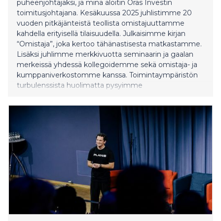
puheenjohtajaksi, ja minä aloitin Oras Investin
toimitusjohtajana. Kesäkuussa 2025 juhlistimme 20
vuoden pitkäjänteistä teollista omistajuuttamme
kahdella erityisellä tilaisuudella. Julkaisimme kirjan
“Omistaja”, joka kertoo tähänastisesta matkastamme.
Lisäksi juhlimme merkkivuotta seminaarin ja gaalan
merkeissä yhdessä kollegoidemme sekä omistaja- ja
kumppaniverkostomme kanssa. Toimintaympäristön
turbulenssista huolimatta pysyimme
strategiassamme ja investoimme 200 miljoonaa
euroa omistustemme kasvattamiseen”, sanoo
toimitusjohtaja Markus Melkko. Oras Invest on
pörssiyhtiöiden Kemiran, Valmetin, Georg Fischerin ja
Lindabin suurin teollinen omistaja, Konecranesin
toiseksi suurin omistaja sekä Oras Groupi