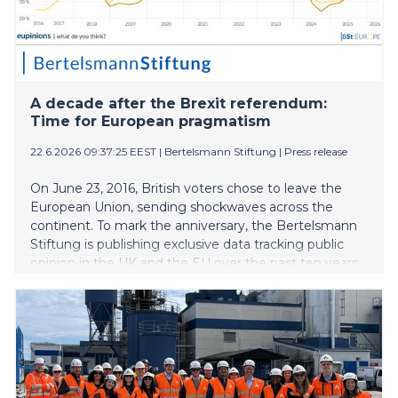
A decade after the Brexit referendum:
Time for European pragmatism
22.6.2026 09:37:25 EEST
|
Bertelsmann Stiftung
|
Press release
On June 23, 2016, British voters chose to leave the
European Union, sending shockwaves across the
continent. To mark the anniversary, the Bertelsmann
Stiftung is publishing exclusive data tracking public
opinion in the UK and the EU over the past ten years.
The findings suggest that Brexit has neither triggered
further EU fragmentation nor driven British and
European public opinion permanently apart. Instead,
they point to a shared preference for pragmatic
cooperation.