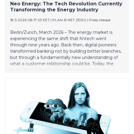
Neo Energy: The Tech Revolution Currently
Transforming the Energy Industry
18.3.2026 08:17:23 EET
|
PLAN-B NET ZERO
|
Press release
Berlin/Zurich, March 2026 – The energy market is
experiencing the same shift that fintech went
through nine years ago. Back then, digital pioneers
transformed banking not by building better branches,
but through a fundamentally new understanding of
what a customer relationship could be. Today, the
same thing is happening in the energy industry.
PLAN-B NET ZERO is right in the middle of it — and is
bringing this thesis to two stages in Berlin this week.