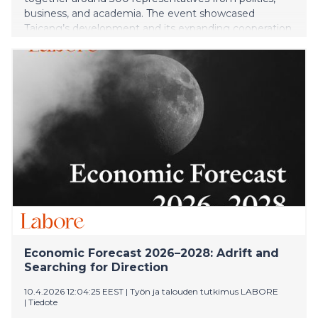
business, and academia. The event showcased
Taicang’s development and its expanding cooperation
with European partners, including growing ties with
Austria.
Economic Forecast 2026–2028: Adrift and
Searching for Direction
10.4.2026 12:04:25 EEST
|
Työn ja talouden tutkimus LABORE
|
Tiedote