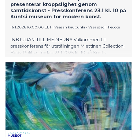
presenterar kroppslighet genom
samtidskonst - Presskonferens 23.1 kl. 10 på
Kuntsi museum för modern konst.
16.1.2026 10:00:00 EET
|
Vaasan kaupunki - Vasa stad
|
Tiedote
INBJUDAN TILL MEDIERNA Välkommen till
presskonferens för utställningen Miettinen Collection:
Body Politics fredag 23.1.2026 kl. 10 på Kuntsi
museum för modern konst. Adressen: Inre hamnen,
65100 Vasa. På plats är konstsamlaren Timo Miettinen,
verkställande direktör Riina Kylätasku, utställningschef
Maaria Salo och amanuenserna Noora Lehtovuori och
Janna Sirén från Vasas museer. Förfrågningar om
intervjuer och mer information: Utställningschef
Maaria Salo, Vasas museer, tfn +358 40 3537377,
maaria.salo@vasa.fi Efter presskonferensen går det
att komma överens om intervjuer. Representanter för
medierna kan boka en separat tid för att bekanta sig
med utställningen. Under veckoslutet då
utställningens vernissage äger rum håller Timo
Miettinen en guidad samlarrundtur på finska, lördag