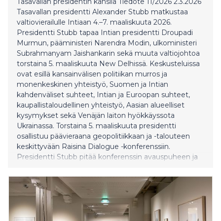
Tasavallan presidentin kanslia Tiedote 11/2026 2.3.2026
Tasavallan presidentti Alexander Stubb matkustaa
valtiovierailulle Intiaan 4.–7. maaliskuuta 2026.
Presidentti Stubb tapaa Intian presidentti Droupadi
Murmun, pääministeri Narendra Modin, ulkoministeri
Subrahmanyam Jaishankarin sekä muuta valtiojohtoa
torstaina 5. maaliskuuta New Delhissä. Keskusteluissa
ovat esillä kansainvälisen politiikan murros ja
monenkeskinen yhteistyö, Suomen ja Intian
kahdenväliset suhteet, Intian ja Euroopan suhteet,
kaupallistaloudellinen yhteistyö, Aasian alueelliset
kysymykset sekä Venäjän laiton hyökkäyssota
Ukrainassa. Torstaina 5. maaliskuuta presidentti
osallistuu päävieraana geopolitiikkaan ja -talouteen
keskittyvään Raisina Dialogue -konferenssiin.
Presidentti Stubb pitää konferenssin avauspuheen ja
osallistuu seuraavana päivänä paneelikeskusteluun.
Konferenssin järjestävät Observer Research
Foundation (ORF) -ajatushautomo ja Intian
ulkoministeriö. Konferenssin yhteydessä presidentti
tapaa myös R