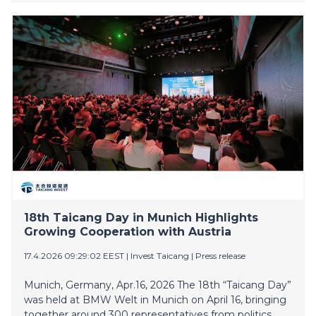
capacity showed little overall improvement. The BGI,
presented Wednesday by an international group of
governance scholars, analyses measurable
benchmarks of democratic accountability across 145
countries. On a 100-point scale, the global score for
democratic accountability slipped slightly from 65 in
2000 to 64 in 2023, the most recent data used in the
project. The wave of democratisation observed in the
closing decades of the last century has stalled in the
last 15 years. Democratic accountability fell in 54
countries while it improved in 48 countries. Yet the
BGI — a collaborative project of the Luskin School of
Public Affairs at the University of California, Los
Angeles (UCLA), Berlin’s Hertie School an
18th Taicang Day in Munich Highlights
Growing Cooperation with Austria
17.4.2026 09:29:02 EEST
|
Invest Taicang
|
Press release
Munich, Germany, Apr.16, 2026 The 18th “Taicang Day”
was held at BMW Welt in Munich on April 16, bringing
together around 300 representatives from politics,