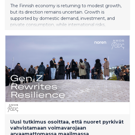
The Finnish economy is returning to modest growth,
but its direction remains uncertain. Growth is
supported by domestic demand, investment, and
private consumption, while international risks,
geopolitical tensions, and weak public finances
continue to weigh on the outlook. The forecast
expects slow growth in the coming years without a
recession, but public debt will keep rising and the
economic outlook remains subject to exceptionally
high uncertainty.
Uusi tutkimus osoittaa, että nuoret pyrkivät
vahvistamaan voimavarojaan
arvaamattomassa maailmassa