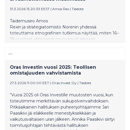
31.3.2026 13:20:33 EEST
|
Amos Rex
|
Tiedote
Taidemuseo Amos
Rexin ja strategiatoimisto Norenin yhdessä
toteuttama etnografinen tutkimus näyttää, miten 16–
18-vuotiaat aktiivisesti muovaavat arkeaan
selviytyäkseen epävarmuudesta ja muutoksesta.
Oras Investin vuosi 2025: Teollisen
omistajuuden vahvistamista
27.3.2026 11:00:00 EET
|
Oras Invest Oy
|
Tiedote
“Vuosi 2025 oli Oras Investille muutosten vuosi, kun
toteutimme merkittävän sukupolvenvaihdoksen.
Pitkäaikainen hallituksen puheenjohtajamme Jari
Paasikivi jäi eläkkeelle menestyksekkään ja
vaikutusvaltaisen uran jälkeen. Annika Paasikivi siirtyi
toimitusjohtajan tehtävästä hallituksen