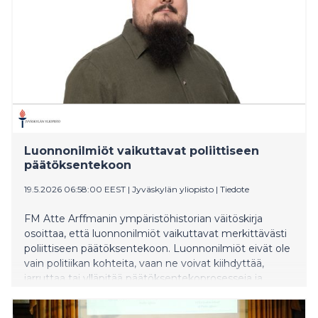
Luonnonilmiöt vaikuttavat poliittiseen
päätöksentekoon
19.5.2026 06:58:00 EEST
|
Jyväskylän yliopisto
|
Tiedote
FM Atte Arffmanin ympäristöhistorian väitöskirja
osoittaa, että luonnonilmiöt vaikuttavat merkittävästi
poliittiseen päätöksentekoon. Luonnonilmiöt eivät ole
vain politiikan kohteita, vaan ne voivat kiihdyttää,
jarruttaa tai ylläpitää päätöksentekoprosesseja ja
paljastaa aiempien ratkaisujen toimimattomuuden.