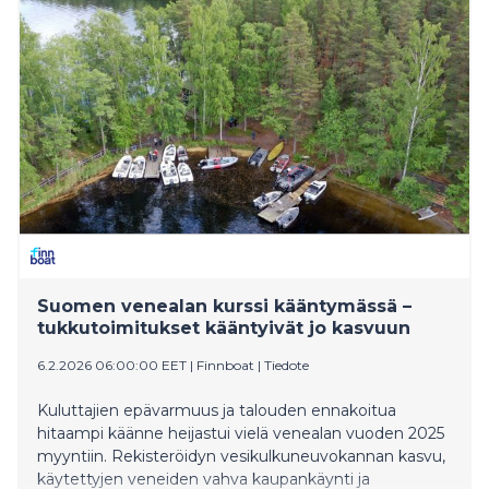
Suomen venealan kurssi kääntymässä –
tukkutoimitukset kääntyivät jo kasvuun
6.2.2026 06:00:00 EET
|
Finnboat
|
Tiedote
Kuluttajien epävarmuus ja talouden ennakoitua
hitaampi käänne heijastui vielä venealan vuoden 2025
myyntiin. Rekisteröidyn vesikulkuneuvokannan kasvu,
käytettyjen veneiden vahva kaupankäynti ja