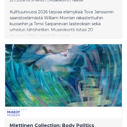
22.1.2026 09:31:46 EET
|
Museokortti
|
Tiedote
Kulttuurivuosi 2026 tarjoaa elämyksiä Tove Janssonin
saaristoelämästä William Morrisin rakastettuihin
kuoseihin ja Timo Sarpanevan lasiteoksiin sekä
urheilun tähtihetkiin. Museokortti listasi 20
museovinkkiä ympäri Suomen.
Miettinen Collection: Body Politics