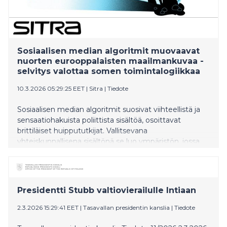
Sosiaalisen median algoritmit muovaavat
nuorten eurooppalaisten maailmankuvaa -
selvitys valottaa somen toimintalogiikkaa
10.3.2026 05:29:25 EET
|
Sitra
|
Tiedote
Sosiaalisen median algoritmit suosivat viihteellistä ja
sensaatiohakuista poliittista sisältöä, osoittavat
brittiläiset huippututkijat. Vallitsevana
yhteiskunnallisena sisältönä se luo ympäristön, jossa
rakentavan kansalaiskeskustelun käyminen on
hankalaa.
Presidentti Stubb valtiovierailulle Intiaan
2.3.2026 15:29:41 EET
|
Tasavallan presidentin kanslia
|
Tiedote