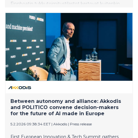
Finnboatin tukkutoimitustilastot kertovat kuitenkin
käänteestä parempaan. Alan yritysten
suhdannebarometri povaa varovaista optimismia
myös vuodelle 2026.
Between autonomy and alliance: Akkodis
and POLITICO convene decision-makers
for the future of AI made in Europe
5.2.2026 09:38:34 EET
|
Akkodis
|
Press release
First European Innovation & Tech Summit gathers