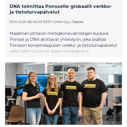
DNA toimittaa Ponsselle globaalit verkko-
ja tietoturvapalvelut
30.9.2025 08:45:00 EEST
|
DNA Oyj
|
Tiedote
Maailman johtaviin metsäkonevalmistajiin kuuluva
Ponsse ja DNA aloittavat yhteistyön, joka sisältää
Ponssen konsernilaajuiset verkko- ja tietoturvapalvelut
sekä näihin kuuluvat asiantuntijapalvelut.