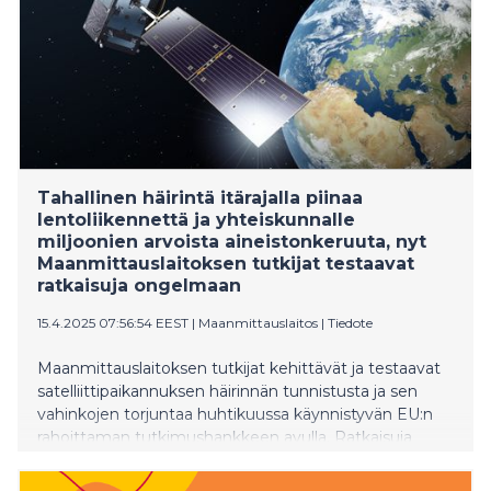
Tahallinen häirintä itärajalla piinaa
lentoliikennettä ja yhteiskunnalle
miljoonien arvoista aineistonkeruuta, nyt
Maanmittauslaitoksen tutkijat testaavat
ratkaisuja ongelmaan
15.4.2025 07:56:54 EEST
|
Maanmittauslaitos
|
Tiedote
Maanmittauslaitoksen tutkijat kehittävät ja testaavat
satelliittipaikannuksen häirinnän tunnistusta ja sen
vahinkojen torjuntaa huhtikuussa käynnistyvän EU:n
rahoittaman tutkimushankkeen avulla. Ratkaisuja
tullaan testaamaan Pohjois-Karjalassa.
Ongelmanratkaisulle on huutava pula, sillä