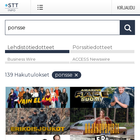
KIRJAUDU
Lehdistötiedotteet
Pörssitiedotteet
Business Wire
ACCESS Newswire
139
Hakutulokset
ponsse