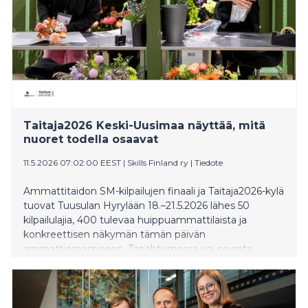
Taitaja2026 Keski-Uusimaa näyttää, mitä
nuoret todella osaavat
11.5.2026 07:02:00 EEST
|
Skills Finland ry
|
Tiedote
Ammattitaidon SM-kilpailujen finaali ja Taitaja2026-kylä
tuovat Tuusulan Hyrylään 18.–21.5.2026 lähes 50
kilpailulajia, 400 tulevaa huippuammattilaista ja
konkreettisen näkymän tämän päivän
ammattiosaamiseen. Tapahtumassa voi seurata,
miten osaajat ratkaisevat käytännön työelämän
tehtäviä logistiikasta, pelituotannosta ja
eläintenhoidosta CNC-koneistukseen, hiusmuotoiluun,
puhtauspalveluihin ja autokorinkorjaukseen.