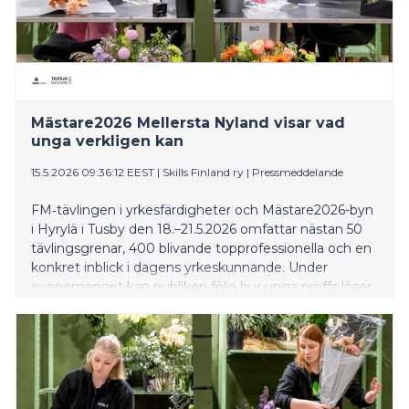
Mästare2026 Mellersta Nyland visar vad
unga verkligen kan
15.5.2026 09:36:12 EEST
|
Skills Finland ry
|
Pressmeddelande
FM‑tävlingen i yrkesfärdigheter och Mästare2026-byn
i Hyrylä i Tusby den 18.–21.5.2026 omfattar nästan 50
tävlingsgrenar, 400 blivande topprofessionella och en
konkret inblick i dagens yrkeskunnande. Under
evenemanget kan publiken följa hur unga proffs löser
praktiska arbetslivsuppgifter – från logistik,
spelproduktion och djurvård till CNC-bearbetning,
hårstyling, lokalvårdstjänster och reparation av
bilkarosser.