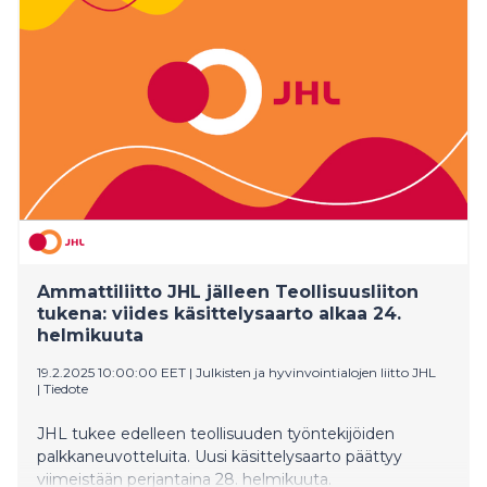
paikannushäirintä aiheuttaa turvallisuusriskejä ja
taloudellista vahinkoa viranomaisille ja yrityksille.
Ammattiliitto JHL jälleen Teollisuusliiton
tukena: viides käsittelysaarto alkaa 24.
helmikuuta
19.2.2025 10:00:00 EET
|
Julkisten ja hyvinvointialojen liitto JHL
|
Tiedote
JHL tukee edelleen teollisuuden työntekijöiden
palkkaneuvotteluita. Uusi käsittelysaarto päättyy
viimeistään perjantaina 28. helmikuuta.