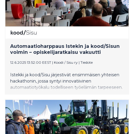
Automaatioharppaus Istekin ja kood/Sisun
voimin – opiskelijaratkaisu vakuutti
12.6.2025 13:52:00 EEST
|
Koodi / Sisu ry
|
Tiedote
Istekki ja kood/Sisu järjestivät ensimmäisen yhteisen
hackathonin, jossa syntyi innovatiivinen
automaatiotyökalu todelliseen työelämän tarpeeseen.