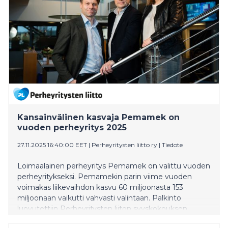
Kansainvälinen kasvaja Pemamek on
vuoden perheyritys 2025
27.11.2025 16:40:00 EET
|
Perheyritysten liitto ry
|
Tiedote
Loimaalainen perheyritys Pemamek on valittu vuoden
perheyritykseksi. Pemamekin parin viime vuoden
voimakas liikevaihdon kasvu 60 miljoonasta 153
miljoonaan vaikutti vahvasti valintaan. Palkinto
luovutettiin Perheyritysten liiton syyskokouksen
yhteydessä Helsingissä torstaina 27. marraskuuta