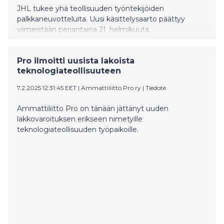
JHL tukee yhä teollisuuden työntekijöiden
palkkaneuvotteluita. Uusi käsittelysaarto päättyy
viimeistään perjantaina 21. helmikuuta.
Pro ilmoitti uusista lakoista
teknologiateollisuuteen
7.2.2025 12:31:45 EET
|
Ammattiliitto Pro ry
|
Tiedote
Ammattiliitto Pro on tänään jättänyt uuden
lakkovaroituksen erikseen nimetyille
teknologiateollisuuden työpaikoille.