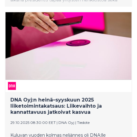
tutustuu tuotantotiloihin. Keskiviikkona presidentti
Stubb vierailee Kuopiossa. Päivä käynnistyy
Pelastusopistolta, jossa ohjelmassa on muun muassa
tapaaminen opiskelijoiden kanssa sekä pe
DNA Oyj:n heinä–syyskuun 2025
liiketoimintakatsaus: Liikevaihto ja
kannattavuus jatkoivat kasvua
29.10.2025 08:30:00 EET
|
DNA Oyj
|
Tiedote
Kuluvan vuoden kolmas neljännes oli DNA:lle