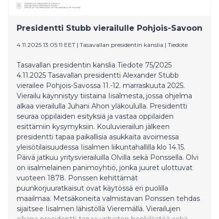
2025.
Presidentti Stubb vierailulle Pohjois-Savoon
4.11.2025 13:05:11 EET
|
Tasavallan presidentin kanslia
|
Tiedote
Tasavallan presidentin kanslia Tiedote 75/2025
4.11.2025 Tasavallan presidentti Alexander Stubb
vierailee Pohjois-Savossa 11.-12. marraskuuta 2025.
Vierailu käynnistyy tiistaina Iisalmesta, jossa ohjelma
alkaa vierailulla Juhani Ahon yläkoululla. Presidentti
seuraa oppilaiden esityksiä ja vastaa oppilaiden
esittämiin kysymyksiin. Kouluvierailun jälkeen
presidentti tapaa paikallisia asukkaita avoimessa
yleisötilaisuudessa Iisalmen liikuntahallilla klo 14.15.
Päivä jatkuu yritysvierailuilla Olvilla sekä Ponssella. Olvi
on iisalmelainen panimoyhtiö, jonka juuret ulottuvat
vuoteen 1878. Ponssen kehittämät
puunkorjuuratkaisut ovat käytössä eri puolilla
maailmaa. Metsäkoneita valmistavan Ponssen tehdas
sijaitsee Iisalmen lähistöllä Vieremällä. Vierailujen
aikana presidentti tapaa yritysten henkilöstöä sekä