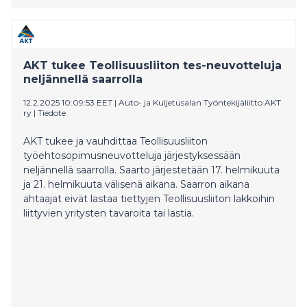
AKT tukee Teollisuusliiton tes-neuvotteluja
neljännellä saarrolla
12.2.2025 10:09:53 EET
|
Auto- ja Kuljetusalan Työntekijäliitto AKT
ry
|
Tiedote
AKT tukee ja vauhdittaa Teollisuusliiton
työehtosopimusneuvotteluja järjestyksessään
neljännellä saarrolla. Saarto järjestetään 17. helmikuuta
ja 21. helmikuuta välisenä aikana. Saarron aikana
ahtaajat eivät lastaa tiettyjen Teollisuusliiton lakkoihin
liittyvien yritysten tavaroita tai lastia.