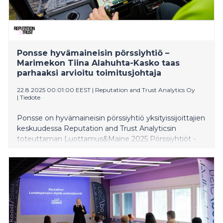
Ponsse hyvämaineisin pörssiyhtiö –
Marimekon Tiina Alahuhta-Kasko taas
parhaaksi arvioitu toimitusjohtaja
22.8.2025 00:01:00 EEST
|
Reputation and Trust Analytics Oy
|
Tiedote
Ponsse on hyvämaineisin pörssiyhtiö yksityissijoittajien
keskuudessa Reputation and Trust Analyticsin
toteuttaman Luottamus&Maine 2025 Pörssiyhtiöt -
tutkimuksen mukaan. Parhaaksi pörssiyhtiön
toimitusjohtajaksi arvioitiin jo toista kertaa Marimekon
Tiina Alahuhta-Kasko.