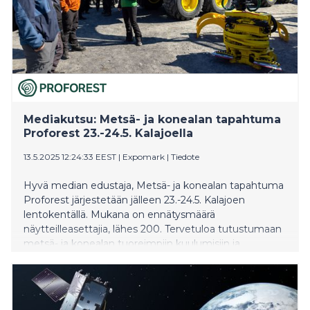
Mediakutsu: Metsä- ja konealan tapahtuma
Proforest 23.-24.5. Kalajoella
13.5.2025 12:24:33 EEST
|
Expomark
|
Tiedote
Hyvä median edustaja, Metsä- ja konealan tapahtuma
Proforest järjestetään jälleen 23.-24.5. Kalajoen
lentokentällä. Mukana on ennätysmäärä
näytteilleasettajia, lähes 200. Tervetuloa tutustumaan
metsä- ja konealan tuoreimpiin kuulumisiin ja
uutuuksiin sekä tapaamaan alan asiantuntijoita.
Proforestissa ovat paikalla kaikki alan merkittävät
toimijat.