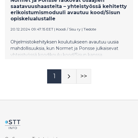
Normet ja Ponsse ratkovat osaajien
saatavuushaasteita – yhteistyössä kehitetty
erikoistumismoduuli avautuu kood/Sisun
opiskelualustalle
20.12.2024 09:47:15 EET
|
Koodi / Sisu ry
|
Tiedote
Ohjelmistokehityksen koulutukseen avautuu uusia
mahdollisuuksia, kun Normet ja Ponsse julkaisevat
yhteistyössä koodikoulu kood/Sisun kanssa
kehittämänsä sulautettujen järjestelmien
erikoistumismoduulin. Uusi moduuli on suunniteltu
vastaamaan yritysten konkreettisiin osaajatarpeisiin ja
1
>>
on osa kood/Sisun kaksivuotista
koulutuskokonaisuutta. Noin puoli vuotta kestävä,
vapaavalintainen erikoistumismoduuli on tarkoitettu
opiskelijoille, jotka ovat jo edenneet
erikoistumisopintoihin.