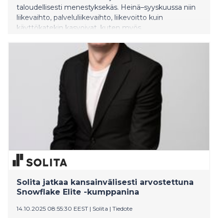
taloudellisesti menestyksekäs. Heinä–syyskuussa niin
liikevaihto, palveluliikevaihto, liikevoitto kuin
käyttökatekin kasvoivat, kuten myös
matkaviestinverkon sekä kiinteän laajakaistan
liittymämäärät.
Solita jatkaa kansainvälisesti arvostettuna
Snowflake Elite -kumppanina
14.10.2025 08:55:30 EEST
|
Solita
|
Tiedote