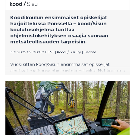
Koodikoulun ensimmäiset opiskelijat
harjoittelussa Ponssella – kood/Sisun
koulutusohjelma tuottaa
ohjelmistokehityksen osaajia suoraan
metsäteollisuuden tarpeisiin.
15.9.2025 09:00:00 EEST
|
Koodi / Sisu ry
|
Tiedote
Vuosi sitten kood/Sisun ensimmäiset opiskelijat
aloittivat matkansa ohjelmistokehittäjiksi. Nyt koulutus
on edennyt vaiheeseen, jossa osaaminen viedään
suoraan yrityksiin: kolme opiskelijaa aloitti toukokuussa
2025 harjoittelunsa metsäkonevalmistaja Ponssella.