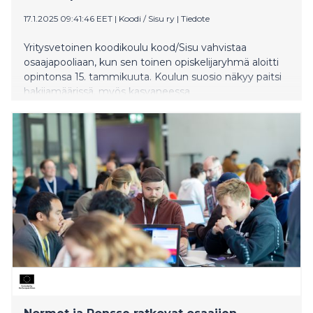
17.1.2025 09:41:46 EET
|
Koodi / Sisu ry
|
Tiedote
Yritysvetoinen koodikoulu kood/Sisu vahvistaa
osaajapooliaan, kun sen toinen opiskelijaryhmä aloitti
opintonsa 15. tammikuuta. Koulun suosio näkyy paitsi
hakijamäärissä, myös kasvaneessa
yrityskumppaniverkostossa. Ensimmäisen vuoden
aikana kouluun on hakenut jo yli 6 000 henkilöä.
Seuraava valintakoejakso pidetään toukokuussa 2025.