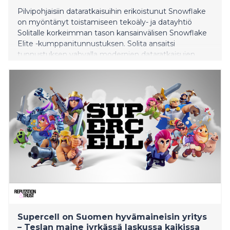
Pilvipohjaisiin dataratkaisuihin erikoistunut Snowflake
on myöntänyt toistamiseen tekoäly- ja datayhtiö
Solitalle korkeimman tason kansainvälisen Snowflake
Elite -kumppanitunnustuksen. Solita ansaitsi
tunnustuksen vahvalla modernien dataratkaisujen
osaamisellaan sekä pitkäaikaisella sitoutumisellaan
yritysten dataojautuvan liiketoiminnan edistämiseen.
Yhtiö palkittiin eilisiltana myös Vuoden Data Cloud -
palvelukumppanina Suomessa ja Pohjoismaissa, sekä
Vuoden Data Cloud -kasvukumppanina Ruotsissa.
Supercell on Suomen hyvämaineisin yritys
– Teslan maine jyrkässä laskussa kaikissa