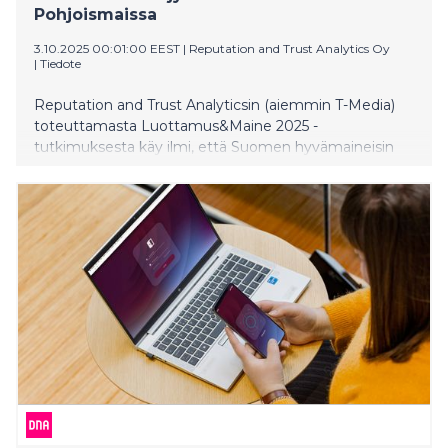
Pohjoismaissa
3.10.2025 00:01:00 EEST
|
Reputation and Trust Analytics Oy
|
Tiedote
Reputation and Trust Analyticsin (aiemmin T-Media)
toteuttamasta Luottamus&Maine 2025 -
tutkimuksesta käy ilmi, että Suomen hyvämaineisin
yritys on Supercell. Toiselle sijalle ylsi niukalla erolla
Ponsse ja kolmannelle Fazer.