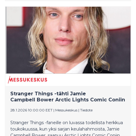
jälkimakua. Kirsikka on noussut maailmalla trendiksi
juomissa, herkuissa sekä popkulttuurin ilmiöissä, ja on
ollut pitkään toivottu juomamaku myös Suomessa.
Maku löytyy kaupoista 2.3. alkaen.
Stranger Things -tähti Jamie
Campbell Bower Arctic Lights Comic Coniin
28.1.2026 10:00:00 EET
|
Messukeskus
|
Tiedote
Stranger Things -faneille on luvassa todellista herkkua
toukokuussa, kun yksi sarjan keulahahmoista, Jamie
Campbell Bower, saapuu Arctic Lights Comic Coniin.