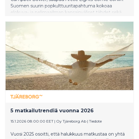
Suomen suurin popkulttuuritapahtuma kokoaa
elokuva- ja pelimaailman kansainväliset tähdet sekä
pelien, cosplayn, sarjakuvien, animen, K-popin ja
fanikulttuurin ystävät Helsingin Messukeskukseen 16.–
17.5.2026. Sarjakuvataiteen ystäviä ilahduttaa myös
kymmenen Marvelin ja DC Comicsin huippunimen
saapuminen tapahtumaan.
5 matkailutrendiä vuonna 2026
15.1.2026 08:00:00 EET
|
Oy Tjäreborg Ab
|
Tiedote
Vuosi 2025 osoitti, että halukkuus matkustaa on yhtä