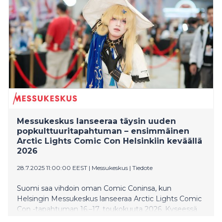
Messukeskus lanseeraa täysin uuden
popkulttuuritapahtuman – ensimmäinen
Arctic Lights Comic Con Helsinkiin keväällä
2026
28.7.2025 11:00:00 EEST
|
Messukeskus
|
Tiedote
Suomi saa vihdoin oman Comic Coninsa, kun
Helsingin Messukeskus lanseeraa Arctic Lights Comic
Con -tapahtuman 16.–17. toukokuuta 2026. Kyseessä
on kansainvälisen mittaluokan popkulttuuritapahtuma,