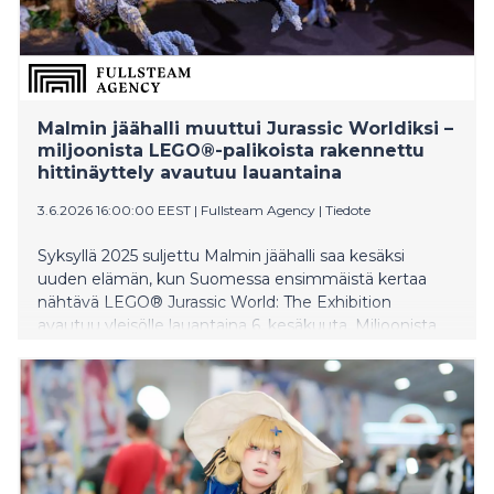
Malmin jäähalli muuttui Jurassic Worldiksi –
miljoonista LEGO®-palikoista rakennettu
hittinäyttely avautuu lauantaina
3.6.2026 16:00:00 EEST
|
Fullsteam Agency
|
Tiedote
Syksyllä 2025 suljettu Malmin jäähalli saa kesäksi
uuden elämän, kun Suomessa ensimmäistä kertaa
nähtävä LEGO® Jurassic World: The Exhibition
avautuu yleisölle lauantaina 6. kesäkuuta. Miljoonista
LEGO-palikoista rakentuva kansainvälinen hittinäyttely
yhdistää jättimäiset LEGO-rakennelmat, osallistavat
rakennustehtävät ja Universal Picturesin sekä Amblin
Entertainmentin Jurassic World -maailman. Näyttelyn
suunnittelu ja rakentaminen ovat vieneet yli kaksi
vuotta ja yli 10 000 rakennustuntia.