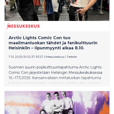
Arctic Lights Comic Con tuo
maailmanluokan tähdet ja fanikulttuurin
Helsinkiin – lipunmyynti alkaa 8.10.
7.10.2025 15:02:37 EEST
|
Messukeskus
|
Tiedote
Suomen suurin popkulttuuritapahtuma Arctic Lights
Comic Con järjestetään Helsingin Messukeskuksessa
16.–17.5.2026. Kansainvälisen mittaluokan tapahtuma
kokoaa yhteen pelien, cosplayn, sarjakuvien, animen,
K-popin ja fanikulttuurin ystävät sekä elokuva-
sarjakuva- ja pelimaailman kansainväliset tähdet.
Tapahtuman Blind Bird -liput tulevat myyntiin
8.10.2025 klo 10 Ticketmasterin kanavissa.