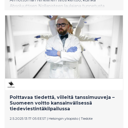
Absoluuttisen Nollapisteen laulajana tunnetusta
Tommi Liimatasta tulee julkaiseva kirjailija.
Polttavaa tiedettä, viileitä tanssimuuveja –
Suomeen voitto kansainvälisessä
tiedeviestintäkilpailussa
2.5.2025 13:17:05 EEST
|
Helsingin yliopisto
|
Tiedote