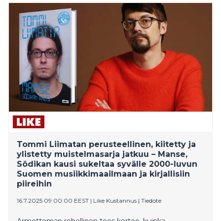
joka kokoaa yhteen pelien, cosplayn, sarjakuvien,
animen, K-popin ja fanikulttuurin ystävät sekä elokuva-
ja pelimaailman kansainväliset tähdet.
Tommi Liimatan perusteellinen, kiitetty ja
ylistetty muistelmasarja jatkuu – Manse,
Södikan kausi sukeltaa syvälle 2000-luvun
Suomen musiikkimaailmaan ja kirjallisiin
piireihin
16.7.2025 09:00:00 EEST
|
Like Kustannus
|
Tiedote
Armottoman rehellinen teos kertoo, kuinka