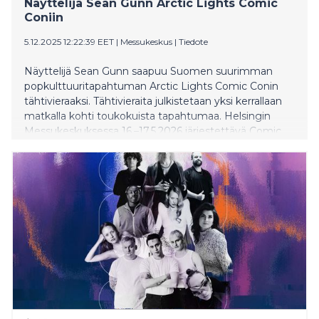
Näyttelijä Sean Gunn Arctic Lights Comic
Coniin
5.12.2025 12:22:39 EET
|
Messukeskus
|
Tiedote
Näyttelijä Sean Gunn saapuu Suomen suurimman
popkulttuuritapahtuman Arctic Lights Comic Conin
tähtivieraaksi. Tähtivieraita julkistetaan yksi kerrallaan
matkalla kohti toukokuista tapahtumaa. Helsingin
Messukeskuksessa 16.–17.5.2026 järjestettävä Comic
Con kokoaa yhteen pelien, cosplayn, sarjakuvien,
animen, K-popin ja fanikulttuurin ystävät sekä elokuva-
ja pelimaailman kansainväliset tähdet.