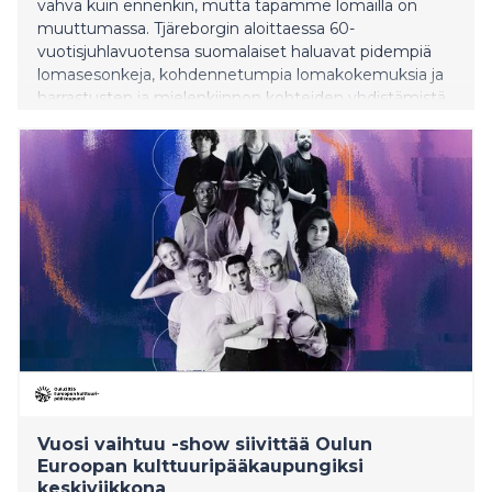
vahva kuin ennenkin, mutta tapamme lomailla on
muuttumassa. Tjäreborgin aloittaessa 60-
vuotisjuhlavuotensa suomalaiset haluavat pidempiä
lomasesonkeja, kohdennetumpia lomakokemuksia ja
harrastusten ja mielenkiinnon kohteiden yhdistämistä
lomamatkailuun. Viisi keskeistä trendiä määrittää
matkailuvuotta 2026.
Vuosi vaihtuu -show siivittää Oulun
Euroopan kulttuuripääkaupungiksi
keskiviikkona