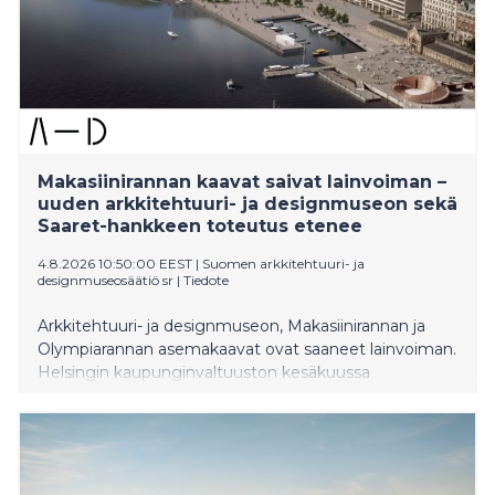
Makasiinirannan kaavat saivat lainvoiman –
uuden arkkitehtuuri- ja designmuseon sekä
Saaret-hankkeen toteutus etenee
4.8.2026 10:50:00 EEST
|
Suomen arkkitehtuuri- ja
designmuseosäätiö sr
|
Tiedote
Arkkitehtuuri- ja designmuseon, Makasiinirannan ja
Olympiarannan asemakaavat ovat saaneet lainvoiman.
Helsingin kaupunginvaltuuston kesäkuussa
hyväksymistä asemakaavoista ei jätetty valituksia
määräaikaan mennessä.