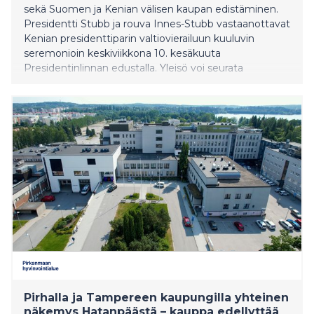
sekä Suomen ja Kenian välisen kaupan edistäminen.
Presidentti Stubb ja rouva Innes-Stubb vastaanottavat
Kenian presidenttiparin valtiovierailuun kuuluvin
seremonioin keskiviikkona 10. kesäkuuta
Presidentinlinnan edustalla. Yleisö voi seurata
vastaanottoseremoniaa Kauppatorilta noin kello 10
alkaen. Seremonioiden jälkeen Presidentinlinnassa
käydään viralliset keskustelut, joiden aiheina ovat
kahdenvälisten suhteiden lisäksi monenvälinen
yhteistyö, YK-järjestelmän kehittäminen ja
rauhanvälitys, A
Pirhalla ja Tampereen kaupungilla yhteinen
näkemys Hatanpäästä – kauppa edellyttää