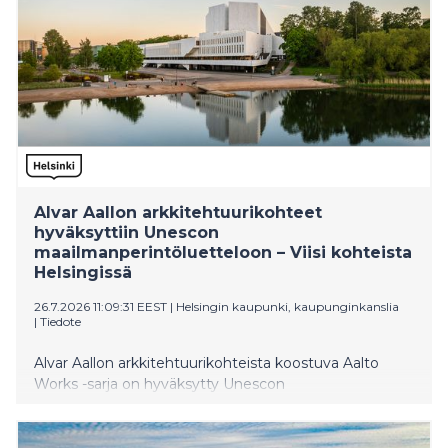
Alvar Aallon arkkitehtuurikohteet
hyväksyttiin Unescon
maailmanperintöluetteloon – Viisi kohteista
Helsingissä
26.7.2026 11:09:31 EEST
|
Helsingin kaupunki, kaupunginkanslia
|
Tiedote
Alvar Aallon arkkitehtuurikohteista koostuva Aalto
Works -sarja on hyväksytty Unescon
maailmanperintöluetteloon. Yhteensä 13 kohteesta
viisi sijaitsee Helsingissä. Finlandia-talon, Alvar Aallon
kotitalon ja ateljeen, Kulttuuritalon sekä