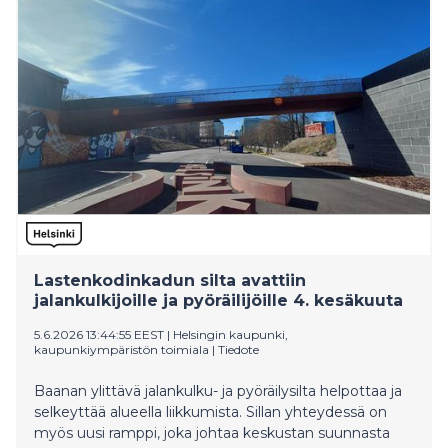
maailmanperintökomitealle, joka päättää asiasta
heinäkuun lopussa. Toteutuessaan hyväksyntä olisi
Aalto Works -kohteille vahva kansainvälinen
laatumerkki. Finlandia-talossa tieto suosituksesta on
otettu riemulla vastaan. Kolmestatoista Aalto Works -
kohteesta viisi sijaitsee Helsingissä, ja Finlandia-talo
tarjoaa niistä yleisölle laajimman ja näyttävimmän
kokonaisuuden.
Lastenkodinkadun silta avattiin
jalankulkijoille ja pyöräilijöille 4. kesäkuuta
5.6.2026 13:44:55 EEST
|
Helsingin kaupunki,
kaupunkiympäristön toimiala
|
Tiedote
Baanan ylittävä jalankulku- ja pyöräilysilta helpottaa ja
selkeyttää alueella liikkumista. Sillan yhteydessä on
myös uusi ramppi, joka johtaa keskustan suunnasta