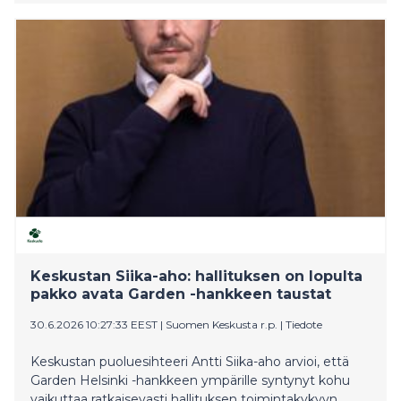
arkkitehtuurikokonaisuutta. Kolmestatoista kohteesta
viisi sijaitsee Helsingissä, ja Finlandia-talo tarjoaa niistä
yleisölle laajimman ja näyttävimmän kokonaisuuden.
Finlandia-talon toimitusjohtajan mukaan Helsingillä
on nyt edellytykset nousta
kansainväliseksi designdestinaatioksi, mutta se vaatii
kunnianhimoisen vision ja laajaa yhteistyötä.
Keskustan Siika-aho: hallituksen on lopulta
pakko avata Garden -hankkeen taustat
30.6.2026 10:27:33 EEST
|
Suomen Keskusta r.p.
|
Tiedote
Keskustan puoluesihteeri Antti Siika-aho arvioi, että
Garden Helsinki -hankkeen ympärille syntynyt kohu
vaikuttaa ratkaisevasti hallituksen toimintakykyyn