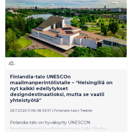
Kansaneläkelaitoksen päätoimitalon
maailmanperintöstatus vahvistaa Helsingin mainetta
kiinnostavana muotoilu- ja arkkitehtuurikaupunkina.
Finlandia-talo UNESCOn
maailmanperintölistalle – “Helsingillä on
nyt kaikki edellytykset
designdestinaatioksi, mutta se vaatii
yhteistyötä”
26.7.2026 11:08:08 EEST
|
Finlandia-talo
|
Tiedote
Finlandia-talo on hyväksytty UNESCON
maailmanperintöluetteloon osana Aalto Works -