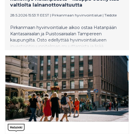
valtiolta lainanottovaltuutta
28.5.2026 15:53:11 EEST
|
Pirkanmaan hyvinvointialue
|
Tiedote
Pirkanmaan hyvinvointialue aikoo ostaa Hatanpään
Kantasairaalan ja Puistosairaalan Tampereen
kaupungilta. Osto edellyttää hyvinvointialueen
investointisuunnitelman muuttamista ja lisää
lainanottovaltuutta valtiolta.