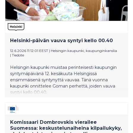
Helsinki-päivän vauva syntyi kello 00.40
12.6.2026 11:12:01 EEST
|
Helsingin kaupunki, kaupunginkanslia
|
Tiedote
Helsingin kaupunki muistaa perinteisesti kaupungin
syntymäpäivänä 12. kesäkuuta Helsingissä
ensimmäisenä syntynyttä vauvaa. Tänä vuonna
kaupunki onnittelee Goman perhettä, joiden vauva
syntyi kello 00.40.
Komissaari Dombrovskis vierailee
Suomessa: keskustelunaiheina kilpailukyky,