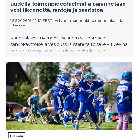
uudella toimenpideohjelmalla parannetaan
vesiliikennettä, rantoja ja saaristoa
16.6.2026 15:42:10 EEST
|
Helsingin kaupunki, kaupunginkanslia
|
Tiedote
Kaupunkisoutuveneellä saareen saunomaan,
sähkökäyttöisellä vesibussilla saarelta toiselle – tulevina
vuosina meri ja saaristo tulevat helsinkiläisille
lähemmäksi kuin koskaan. Helsingin kaupunginhallitus
on 15.6.2026 hyväksynyt Merellinen Helsinki -
toimenpideohjelman vuosille 2026–2029.