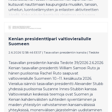
kutsuvat nauttimaan kaupungista musiikin, tanssin,
urheilun, luontoelämysten ja erilaisten aktiviteettien
äärellä. Koko päivän kestävää ohjelmaa on luvassa
muun muassa Helsingin kulttuurikeskuksissa ja
Lasipalatsin aukiolla. Yhteensä mukaan on ilmoitettu jo
lähes 300 tapahtumaa ympäri kaupungin.
Kenian presidenttipari valtiovierailulle
Suomeen
2.6.2026 12:58:46 EEST
|
Tasavallan presidentin kanslia
|
Tiedote
Tasavallan presidentin kanslia Tiedote 39/2026 2.6.2026
Kenian tasavallan presidentti William Samoei Ruto ja
hänen puolisonsa Rachel Ruto saapuvat
valtiovierailulle Suomeen 10.–11. kesäkuuta 2026.
Vierailua isännöi tasavallan presidentti Alexander Stubb
yhdessä puolisonsa Suzanne Innes-Stubbin kanssa.
Valtiovierailun keskeisiä teemoja ovat Suomen ja
Kenian kahdenvälisten suhteiden syventäminen ja
maiden yhteistyön vahvistaminen kansainvälisissä
yhteyksissä, monenvälisen järjestelmän uudistaminen