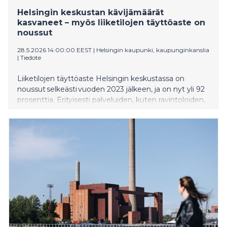
Helsingin keskustan kävijämäärät
kasvaneet – myös liiketilojen täyttöaste on
noussut
28.5.2026 14:00:00 EEST
|
Helsingin kaupunki, kaupunginkanslia
|
Tiedote
Liiketilojen täyttöaste Helsingin keskustassa on
noussut selkeästi vuoden 2023 jälkeen, ja on nyt yli 92
prosenttia. Erityisesti palveluiden, kuten ravintoloiden,
määrä on kasvanut. Samaan aikaan myös keskustan
kävijämäärät, kuten jalankulkijoiden määrä ja
hotelliyöpymiset, ovat vahvassa kasvussa.