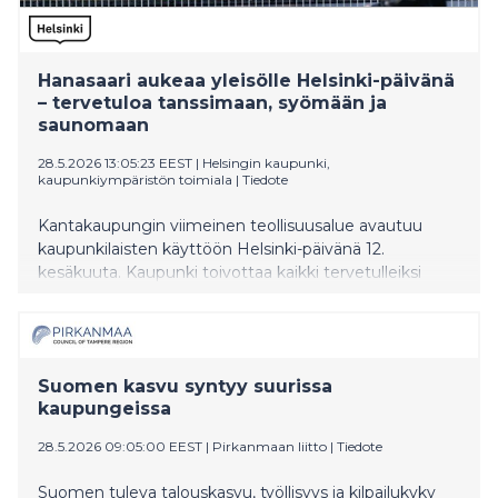
Hanasaari aukeaa yleisölle Helsinki-päivänä
– tervetuloa tanssimaan, syömään ja
saunomaan
28.5.2026 13:05:23 EEST
|
Helsingin kaupunki,
kaupunkiympäristön toimiala
|
Tiedote
Kantakaupungin viimeinen teollisuusalue avautuu
kaupunkilaisten käyttöön Helsinki-päivänä 12.
kesäkuuta. Kaupunki toivottaa kaikki tervetulleiksi
tutustumaan alueeseen ja nauttimaan avajaispäivän
juhlatunnelmasta.
Suomen kasvu syntyy suurissa
kaupungeissa
28.5.2026 09:05:00 EEST
|
Pirkanmaan liitto
|
Tiedote
Suomen tuleva talouskasvu, työllisyys ja kilpailukyky