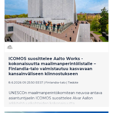
kaukojäähdytystä. Suomen elpymis- ja
palautumissuunnitelman kokonaismäärärahoista
52 prosenttia on osoitettu ilmastotavoitteita tukeviin
toimenpiteisiin. Helenin uuden lämpöpumppulaitokse
ICOMOS suosittelee Aalto Works -
kokonaisuutta maailmanperintölistalle –
Finlandia-talo valmistautuu kasvavaan
kansainväliseen kiinnostukseen
8.6.2026 09:25:50 EEST
|
Finlandia-talo
|
Tiedote
UNESCOn maailmanperintökomitean neuvoa-antava
asiantuntijaelin ICOMOS suosittelee Alvar Aallon
arkkitehtuurikohteiden kokonaisuutta
maailmanperintölistalle. Seuraavaksi hakemus etenee