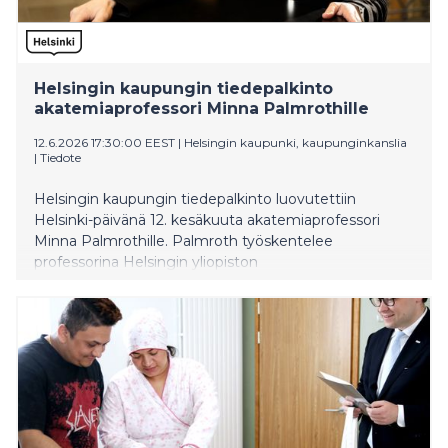
Helsingin kaupungin tiedepalkinto
akatemiaprofessori Minna Palmrothille
12.6.2026 17:30:00 EEST
|
Helsingin kaupunki, kaupunginkanslia
|
Tiedote
Helsingin kaupungin tiedepalkinto luovutettiin
Helsinki-päivänä 12. kesäkuuta akatemiaprofessori
Minna Palmrothille. Palmroth työskentelee
professorina Helsingin yliopiston
matemaattisluonnontieteellisessä tiedekunnassa ja on
kansainvälisesti arvostettu avaruusfysiikan tutkija.
Tiedepalkinnon arvo on 10 000 euroa.