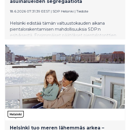
asuinalueiden segregaatiota
18.6.2026 07:31:39 EEST
|
SDP Helsinki
|
Tiedote
Helsinki edistää tämän valtuustokauden aikana
pientalorakentamisen mahdollisuuksia SDP:n
esityksestä. Ensimmäiset päätökset pientalotonttien
tarjonnan lisäämiseksi tehtiin tiistaina 16.6.
kaupunkiympäristölautakunnassa. Pientaloalueilla on
aiemmin torjuttu toimivasti segregaatiota esimerkiksi
Myllypurossa.
Helsinki tuo meren lähemmäs arkea –