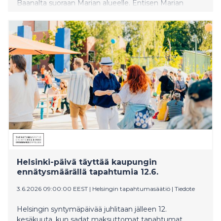
Baanalta suoraan Marian alueelle. Entisen Marian
sairaala-alueen kehittäminen jatkuu vuosikymmenen
vaihteeseen saakka.
Helsinki-päivä täyttää kaupungin
ennätysmäärällä tapahtumia 12.6.
3.6.2026 09:00:00 EEST
|
Helsingin tapahtumasäätiö
|
Tiedote
Helsingin syntymäpäivää juhlitaan jälleen 12.
kesäkuuta, kun sadat maksuttomat tapahtumat