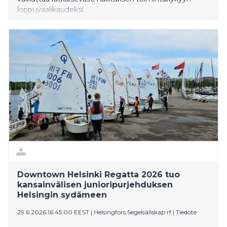
loppuvaalikaudeksi.
Downtown Helsinki Regatta 2026 tuo
kansainvälisen junioripurjehduksen
Helsingin sydämeen
29.6.2026 16:45:00 EEST
|
Helsingfors Segelsällskap rf
|
Tiedote