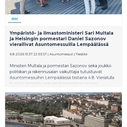
Ympäristö- ja ilmastoministeri Sari Multala
ja Helsingin pormestari Daniel Sazonov
vierailivat Asuntomessuilla Lempäälässä
6.8.2026 15:37:22 EEST
|
Asuntomessut
|
Tiedote
Ministeri Multala ja pormestari Sazonov sekä joukko
politiikan ja rakennusalan vaikuttajia tutustuivat
Asuntomessuihin Lempäälässä tiistaina 4.8. Vierailulla
huomio kiinnittyi erityisesti pientaloasumisen
kysyntään, asuinalueiden suunnitteluun ja
rakentamisen ilmastoviisaisiin ratkaisuihin.
Asuntomessut Lempäälässä on avoinna vielä
sunnuntaihin 9. elokuuta saakka.