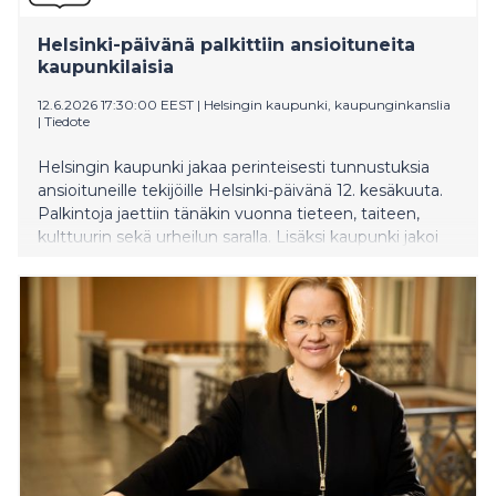
Helsinki-päivänä palkittiin ansioituneita
kaupunkilaisia
12.6.2026 17:30:00 EEST
|
Helsingin kaupunki, kaupunginkanslia
|
Tiedote
Helsingin kaupunki jakaa perinteisesti tunnustuksia
ansioituneille tekijöille Helsinki-päivänä 12. kesäkuuta.
Palkintoja jaettiin tänäkin vuonna tieteen, taiteen,
kulttuurin sekä urheilun saralla. Lisäksi kaupunki jakoi
yhdeksän kultaista Helsinki-mitalia, joiden
myöntämisperusteena ovat kaupungin hyväksi tehdyt
ansiot.