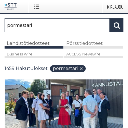
KIRJAUDU
Lehdistötiedotteet
Pörssitiedotteet
Business Wire
ACCESS Newswire
1459
Hakutulokset
pormestari