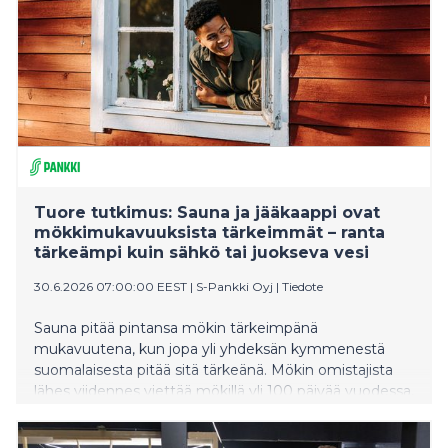
Tuore tutkimus: Sauna ja jääkaappi ovat
mökkimukavuuksista tärkeimmät – ranta
tärkeämpi kuin sähkö tai juokseva vesi
30.6.2026 07:00:00 EEST
|
S-Pankki Oyj
|
Tiedote
Sauna pitää pintansa mökin tärkeimpänä
mukavuutena, kun jopa yli yhdeksän kymmenestä
suomalaisesta pitää sitä tärkeänä. Mökin omistajista
lähes viidennes viettää mökillä yli 100 päivää vuodessa,
kun taas yhteisillä mökeillä vietetään selvästi
vähemmän aikaa, selviää S-Pankin Mökkikyselystä.