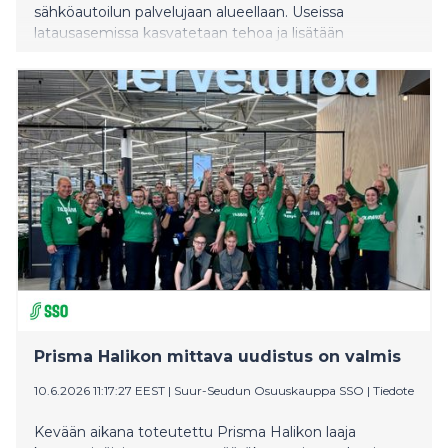
sähköautoilun palvelujaan alueellaan. Useissa
latausasemissa kasvatetaan tehoa ja lisätään
kapasiteettia. Muutokset näkyvät suoraan asiakkaiden
arjessa nopeampana lataamisena ja parempana
saatavuutena. Kehitystyö käynnistyy kesäkuun alussa
ABC Kuninkaantiellä, jossa latauskenttä kokee
huomattavan uudistuksen.
Prisma Halikon mittava uudistus on valmis
10.6.2026 11:17:27 EEST
|
Suur-Seudun Osuuskauppa SSO
|
Tiedote
Kevään aikana toteutettu Prisma Halikon laaja