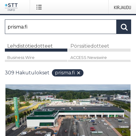
KIRJAUDU
Lehdistötiedotteet
Pörssitiedotteet
Business Wire
ACCESS Newswire
309
Hakutulokset
prisma.fi