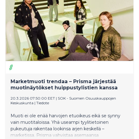
menuja Suur-Savon 110-vuotisjuhlavuoden kunniaksi.
Kokkikisan voittajat palkittiin kesätyöpaikoin.
Marketmuoti trendaa – Prisma järjestää
muotinäytökset huippustylistien kanssa
20.3.2026 07:50:00 EET
|
SOK - Suomen Osuuskauppojen
Keskuskunta
|
Tiedote
Muoti ei ole enää harvojen etuoikeus eikä se synny
vain muotitaloissa. Yhä useampi tyylitietoinen
pukeutuja rakentaa lookinsa arjen keskellä –
marketissa. Prisma vahvistaa asemaansa