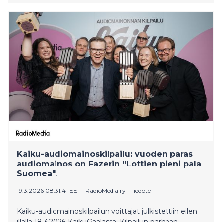
ajankohtaisena ja uskottavana muodin ostopaikana
järjestämällä muotinäytökset kauppakeskuksissa
yhdessä huippustylistien kanssa.
Kaiku-audiomainoskilpailu: vuoden paras
audiomainos on Fazerin “Lottien pieni pala
Suomea".
19.3.2026 08:31:41 EET
|
RadioMedia ry
|
Tiedote
Kaiku-audiomainoskilpailun voittajat julkistettiin eilen
illalla 18.3.2026 KaikuGaalassa. Kilpailun parhaan