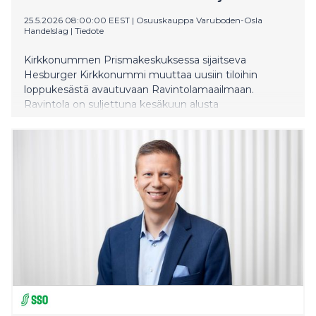
25.5.2026 08:00:00 EEST
|
Osuuskauppa Varuboden-Osla
Handelslag
|
Tiedote
Kirkkonummen Prismakeskuksessa sijaitseva
Hesburger Kirkkonummi muuttaa uusiin tiloihin
loppukesästä avautuvaan Ravintolamaailmaan.
Ravintola on suljettuna kesäkuun alusta
Ravintolamaailman avaukseen saakka.