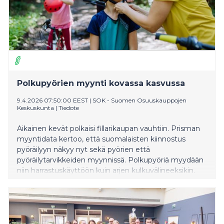
Polkupyörien myynti kovassa kasvussa
9.4.2026 07:50:00 EEST
|
SOK - Suomen Osuuskauppojen
Keskuskunta
|
Tiedote
Aikainen kevät polkaisi fillarikaupan vauhtiin. Prisman
myyntidata kertoo, että suomalaisten kiinnostus
pyöräilyyn näkyy nyt sekä pyörien että
pyöräilytarvikkeiden myynnissä. Polkupyöriä myydään
niin harrastuskäyttöön kuin arjen kulkuvälineeksikin.