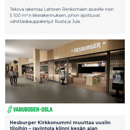
Tekova rakentaa Lahteen Renkomäen alueelle noin
5 100 m²:n liikerakennuksen, johon sijoittuvat
vähittäiskauppaketjut Rusta ja Jula.
Hesburger Kirkkonummi muuttaa uusiin
tiloihin – ravintola kiinni kesän ajan