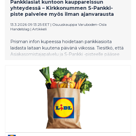
Pankkiasiat kuntoon kauppareissun
yhteydessä – Kirkkonummen S-Pankki-
piste palvelee myös ilman ajanvarausta
13.3.2026 09:13:25 EET
|
Osuuskauppa Varuboden-Osla
Handelslag
|
Artikkeli
Prisman infon kupeessa hoidetaan pankkiasioita
laidasta laitaan kuutena päivänä viikossa. Tiesitkö, että
Asiakasomistajapalvelu ja S-Pankki -pisteelle pääsee
myös ilman ajanvarausta?