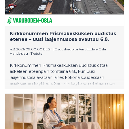
Kirkkonummen Prismakeskuksen uudistus
etenee – uusi laajennusosa avautuu 6.8.
4.8.2026 09:00:00 EEST
|
Osuuskauppa Varuboden-Osla
Handelslag
|
Tiedote
Kirkkonummen Prismakeskuksen uudistus ottaa
askeleen eteenpäin torstaina 6.8., kun uusi
laajennusosa avataan lähes kokonaisuudessaan
asiakkaiden käyttöön. Samalla käyttöön otetaan uusi
sisäänkäynti, uusi kassalinjasto avataan, verkkokaupan
ja noutopalveluiden kokonaisuus laajenee ja
ravintolamaailma alkaa palvella asiakkaita vaiheittain.