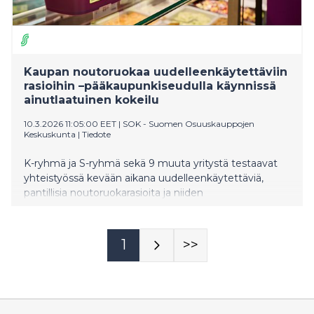
Kaupan noutoruokaa uudelleenkäytettäviin
rasioihin –pääkaupunkiseudulla käynnissä
ainutlaatuinen kokeilu
10.3.2026 11:05:00 EET
|
SOK - Suomen Osuuskauppojen
Keskuskunta
|
Tiedote
K-ryhmä ja S-ryhmä sekä 9 muuta yritystä testaavat
yhteistyössä kevään aikana uudelleenkäytettäviä,
pantillisia noutoruokarasioita ja niiden
palautusjärjestelmää. Pilotin aikana asiakkaalla on
neljässä myymälässä mahdollisuus valita take away -
ruualle uudelleenkäytettävä rasia kertakäyttöisen
1
>>
sijasta. Kiertis-kokeilun taustalla on EU:n pakkaus- ja
pakkausjäteasetus (PPWR), jonka yksi tavoite on
edistää pakkausten uudelleenkäyttöä.