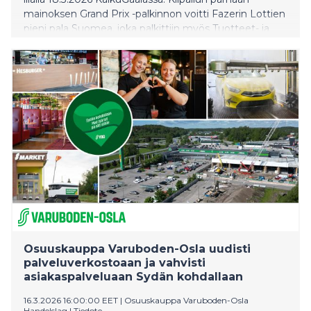
mainoksen Grand Prix -palkinnon voitti Fazerin Lottien
pieni pala Suomea, joka palkittiin myös Tuotteet- ja
Yrityskuva -kategorioiden voittajana. Vuoden
audiomainostajaksi valittiin Puuilo.
Osuuskauppa Varuboden-Osla uudisti
palveluverkostoaan ja vahvisti
asiakaspalveluaan Sydän kohdallaan
16.3.2026 16:00:00 EET
|
Osuuskauppa Varuboden-Osla
Handelslag
|
Tiedote