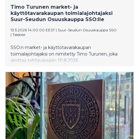
Timo Turunen market- ja
käyttötavarakaupan toimialajohtajaksi
Suur-Seudun Osuuskauppa SSO:lle
13.5.2026 14:00:00 EEST
|
Suur-Seudun Osuuskauppa SSO
|
Tiedote
SSO:n market- ja käyttötavarakaupan
toimialajohtajaksi on nimitetty Timo Turunen, joka
aloittaa tehtävässään 10.8.2026.