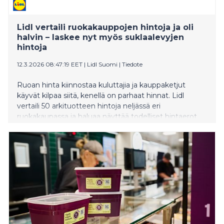
Lidl vertaili ruokakauppojen hintoja ja oli
halvin – laskee nyt myös suklaalevyjen
hintoja
12.3.2026 08:47:19 EET
|
Lidl Suomi
|
Tiedote
Ruoan hinta kiinnostaa kuluttajia ja kauppaketjut
käyvät kilpaa siitä, kenellä on parhaat hinnat. Lidl
vertaili 50 arkituotteen hintoja neljässä eri
ruokakaupassa ja haluaa näyttää todelliset hintaerot
läpinäkyvästi kuluttajille. Lidl oli halvin kaikissa vertailun
kuudessa kaupungissa – parhaimmillaan eroa oli jopa
26 % prosenttia kilpailijan kauppaan. Lidl on viime
kuukausina laskenut hintoja eri tuoteryhmissä, ja nyt
vuorossa ovat suklaalevyt: 13 maun hintaa lasketaan
keskimäärin 12 prosentilla.