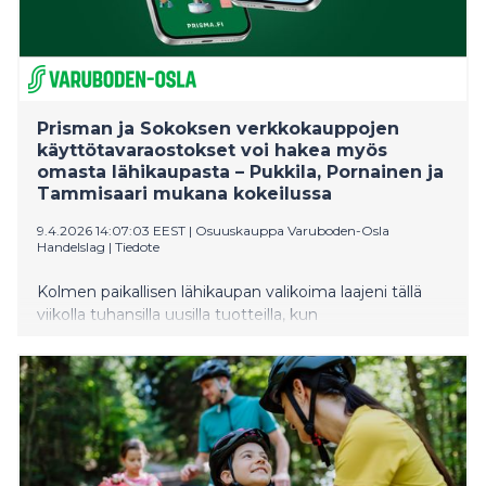
Prisman ja Sokoksen verkkokauppojen
käyttötavaraostokset voi hakea myös
omasta lähikaupasta – Pukkila, Pornainen ja
Tammisaari mukana kokeilussa
9.4.2026 14:07:03 EEST
|
Osuuskauppa Varuboden-Osla
Handelslag
|
Tiedote
Kolmen paikallisen lähikaupan valikoima laajeni tällä
viikolla tuhansilla uusilla tuotteilla, kun
verkkokauppojen käyttötavaroita voi jatkossa tilata
ilmaiseksi myymälästä noudettavaksi.