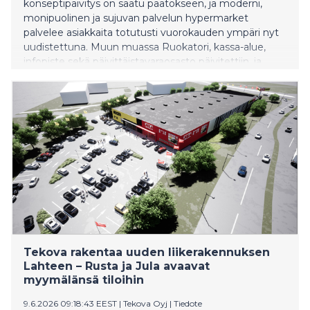
konseptipäivitys on saatu päätökseen, ja moderni,
monipuolinen ja sujuvan palvelun hypermarket
palvelee asiakkaita totutusti vuorokauden ympäri nyt
uudistettuna. Muun muassa Ruokatori, kassa-alue,
infopiste sekä päivittäistavaraosasto päivitettiin, ja
käyttötavaraosaston esillepanoja selkeytettiin. Kaiken
keskiössä oli asiointikokemuksen parantaminen.
Tekova rakentaa uuden liikerakennuksen
Lahteen – Rusta ja Jula avaavat
myymälänsä tiloihin
9.6.2026 09:18:43 EEST
|
Tekova Oyj
|
Tiedote