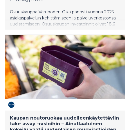
Osuuskauppa Varuboden-Osla panosti vuonna 2025
asiakaspalvelun kehittämiseen ja palveluverkostonsa
uudistamiseen. Osuuskaupan investoinnit olivat 18,6
miljoonaa euroa ja verollinen myynti kasvoi yli 550
miljoonaan euroon. Vuoden aikana uudistuksia tehtiin
marketkaupassa, ravintoloissa ja liikennekaupassa
osana pitkäjänteistä työtä alueen palvelujen
kehittämiseksi.
Kaupan noutoruokaa uudelleenkäytettäviin
take away -rasioihin – Ainutlaatuinen
kokeilu vaatii uudenlaisen muoviastioiden