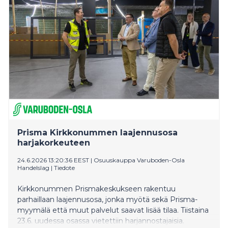
Pankin asiantuntija kehottaa mökkiä harkitsevia
puntaroimaan mökkihaaveitaan ja mökillä vietettävää
aikaa realistisesti sopivan mökin löytämiseksi.
Prisma Kirkkonummen laajennusosa
harjakorkeuteen
24.6.2026 13:20:36 EEST
|
Osuuskauppa Varuboden-Osla
Handelslag
|
Tiedote
Kirkkonummen Prismakeskukseen rakentuu
parhaillaan laajennusosa, jonka myötä sekä Prisma-
myymälä että muut palvelut saavat lisää tilaa. Tiistaina
23.6. uudessa osassa vietettiin harjannostajaisia.