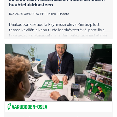
huuhtelukirkasteen
16.3.2026 08:00:00 EET
|
Kiilto
|
Tiedote
Pääkaupunkiseudulla käynnissä oleva Kiertis-pilotti
testaa kevään aikana uudelleenkäytettäviä, pantillisia
take away -ruokarasioita ja niiden palautusjärjestelmää.
Pilotissa mukana oleva Kiilto vastaa rasioiden
pesuratkaisusta: hankkeessa käytetään uutta
ammattikeittiöille kehitettyä huuhtelukirkastetta, joka
on suunniteltu paitsi muoviastioiden tahrattomaksi
puhdistamiseen myös kuivumisen nopeuttamiseen.