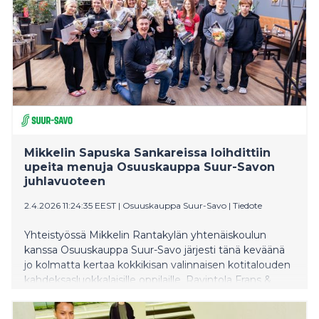
​​Mikkelin Sapuska Sankareissa loihdittiin
upeita menuja Osuuskauppa Suur-Savon
juhlavuoteen​
2.4.2026 11:24:35 EEST
|
Osuuskauppa Suur-Savo
|
Tiedote
Yhteistyössä Mikkelin Rantakylän yhtenäiskoulun
kanssa Osuuskauppa Suur-Savo järjesti tänä keväänä
jo kolmatta kertaa kokkikisan valinnaisen kotitalouden
kahdeksasluokkalaisille oppilaille. Ravintola Frans &
Michellessä 1.4. järjestetyssä Sapuska Sankarit -
finaalissa nähtiin huikeita onnistumisia ja luotiin upeita