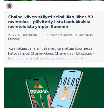
Chaîne-kilven säilytti seinällään lähes 90
ravintolaa – päivitetty lista laadukkaista
ravintoloista ympäri Suomen
23.4.2026 08:00:00 EEST
|
Chaîne des Rôtisseurs Finlande ry
|
Tiedote
Kun haluaa varman valinnan, kannattaa Suomessa
katsoa myös Chaîne-kilpeä. Chaîne des Rôtisseurs -
kilpi on kansainvälinen laatutunnus, joka kertoo
ravintolan ruoan ja palvelun tasaisesta laadusta. World
Chaîne Dayn yhteydessä lauantaina 25.4. julkaistava
päivitetty listaus kokoaa yhteen Suomessa toimivat
kilpiravintolat sekä kilven saaneet herkkumyymälä:
mukana on lähes 90 ravintolaa ja 20 herkkumyymälää
eri puolilla maata.