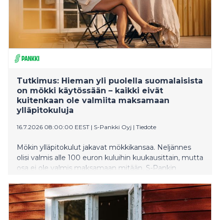
Tutkimus: Hieman yli puolella suomalaisista
on mökki käytössään – kaikki eivät
kuitenkaan ole valmiita maksamaan
ylläpitokuluja
16.7.2026 08:00:00 EEST
|
S-Pankki Oyj
|
Tiedote
Mökin ylläpitokulut jakavat mökkikansaa. Neljännes
olisi valmis alle 100 euron kuluihin kuukausittain, mutta
osa ei ole valmis maksamaan mitään. S-Pankin
asiantuntija kehottaa tarkastelemaan mökkiin liittyviä
kuluja kokonaisuutena oman talouden pitämiseksi
tasapainossa. Lisärakentamiseen tullut kevennys on
houkutellut mökkiläisiä harkitsemaan ja toteuttamaan
etenkin vierasmaja ja saunan rakentamista.