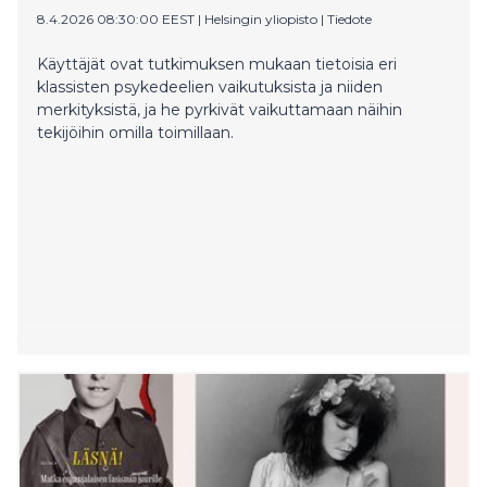
palkinnon. Hänen uuden Psykonautti-kirjansa
8.4.2026 08:30:00 EEST
|
Helsingin yliopisto
|
Tiedote
alaotsikko on Psykedeelinen käsitekirja mielen
manifestiin.
Käyttäjät ovat tutkimuksen mukaan tietoisia eri
klassisten psykedeelien vaikutuksista ja niiden
merkityksistä, ja he pyrkivät vaikuttamaan näihin
tekijöihin omilla toimillaan.