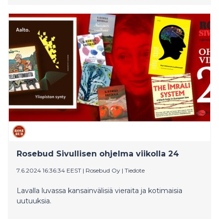
tutkimustietoa.
Rosebud Sivullisen ohjelma viikolla 24
7.6.2024 16:36:34 EEST
|
Rosebud Oy
|
Tiedote
Lavalla luvassa kansainvälisiä vieraita ja kotimaisia
uutuuksia.