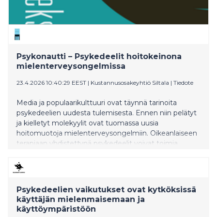
Psykonautti – Psykedeelit hoitokeinona
mielenterveysongelmissa
23.4.2026 10:40:29 EEST
|
Kustannusosakeyhtiö Siltala
|
Tiedote
Media ja populaarikulttuuri ovat täynnä tarinoita
psykedeelien uudesta tulemisesta. Ennen niin pelätyt
ja kielletyt molekyylit ovat tuomassa uusia
hoitomuotoja mielenterveysongelmiin. Oikeanlaiseen
terapiaan yhdistettynä psykedeelit voivat toimia
tehokkaana hoitokeinona muun muassa
masennukseen, ahdistukseen ja addiktioihin.
Yhteiskuntatieteiden tohtori Aleksi Hupli on tutkinut
psykoaktiivisia aineita sosiologisesti yli 15 vuotta.
Psykedeelien vaikutukset ovat kytköksissä
Hänen edellinen tietokirjansa Älyä lääkkeistä ja
käyttäjän mielenmaisemaan ja
päihteistä? - Tajusteiden hyötykäyttö (2024) voitti
käyttöympäristöön
Suomen Tiedekustantajien Liiton Vuoden tiedekirja -