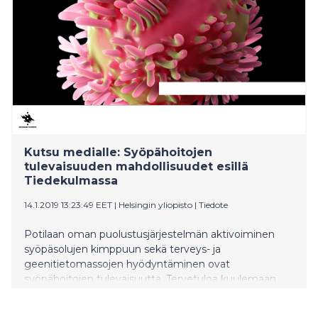
Kutsu medialle: Syöpähoitojen
tulevaisuuden mahdollisuudet esillä
Tiedekulmassa
14.1.2019 13:23:49 EET
|
Helsingin yliopisto
|
Tiedote
Potilaan oman puolustusjärjestelmän aktivoiminen
syöpäsolujen kimppuun sekä terveys- ja
geenitietomassojen hyödyntäminen ovat
syöpähoitojen tulevaisuutta. Tervetuloa kuulemaan
Helsingin yliopiston syöpätutkijoiden esityksiä Helsinki
Health Weekille Tiedekulmaan. Viikon aikana esitellään