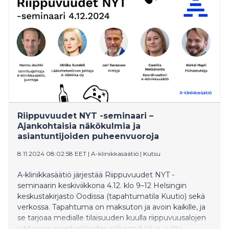
Riippuvuudet NYT -seminaari –
Ajankohtaisia näkökulmia ja
asiantuntijoiden puheenvuoroja
8.11.2024 08:02:58 EET
|
A-klinikkasäätiö
|
Kutsu
A-klinikkasäätiö järjestää Riippuvuudet NYT -
seminaarin keskiviikkona 4.12. klo 9–12 Helsingin
keskustakirjasto Oodissa (tapahtumatila Kuutio) sekä
verkossa. Tapahtuma on maksuton ja avoin kaikille, ja
se tarjoaa medialle tilaisuuden kuulla riippuvuusalojen
johtavien asiantuntijoiden näkemyksiä ja uutta