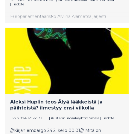
|
Tiedote
Europarlamentaarikko Alviina Alametsä järjesti
18.4.2024 ensimmäisenä suomalaisena poliitikkona
keskustelutilaisuuden koskien psykedeeliavusteista
terapiaa mielenterveyden hoidossa. Tapahtumassa
kuultiin myös alan asiantuntijoita, lääkäreitä ja
tutkijoita.
Aleksi Huplin teos Älyä lääkkeistä ja
päihteistä? ilmestyy ensi viikolla
16.2.2024 12:56:53 EET
|
Kustannusosakeyhtiö Siltala
|
Tiedote
///Kirjan embargo 24.2. kello 00.01/// Mitä on