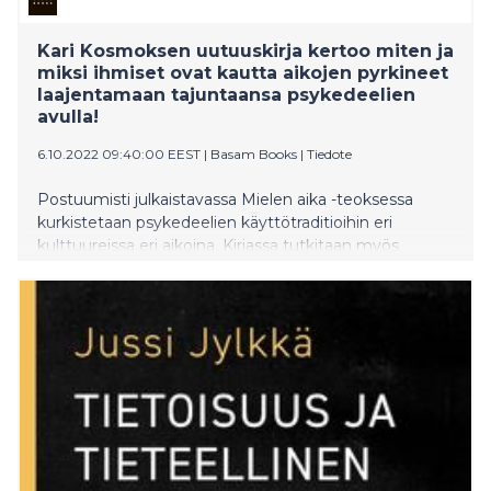
Kari Kosmoksen uutuuskirja kertoo miten ja
miksi ihmiset ovat kautta aikojen pyrkineet
laajentamaan tajuntaansa psykedeelien
avulla!
6.10.2022 09:40:00 EEST
|
Basam Books
|
Tiedote
Postuumisti julkaistavassa Mielen aika -teoksessa
kurkistetaan psykedeelien käyttötraditioihin eri
kulttuureissa eri aikoina. Kirjassa tutkitaan myös
psykedeelisten kokemusten suhdetta niin uskontoon
kuin yhteiskuntaan.