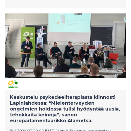
Keskustelu psykedeeliterapiasta kiinnosti
Lapinlahdessa: “Mielenterveyden
ongelmien hoidossa tulisi hyödyntää uusia,
tehokkaita keinoja”, sanoo
europarlamentaarikko Alametsä.
19.4.2024 07:00:00 EEST
|
Vihreät Euroopan parlamentissa