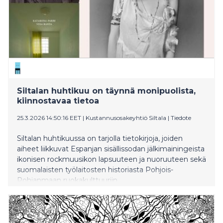
Siltalan huhtikuu on täynnä monipuolista,
kiinnostavaa tietoa
25.3.2026 14:50:16 EET
|
Kustannusosakeyhtiö Siltala
|
Tiedote
Siltalan huhtikuussa on tarjolla tietokirjoja, joiden
aiheet liikkuvat Espanjan sisällissodan jälkimainingeista
ikonisen rockmuusikon lapsuuteen ja nuoruuteen sekä
suomalaisten työlaitosten historiasta Pohjois-
Pohjanmaan ruokakulttuuriin.