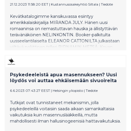
21.12.2023 11:58:20 EET
|
Kustannusosakeyhtiö Siltala
|
Tiedote
Kevätkatalogimme kansikuvassa esiintyy
amerikkalaiskirjailija MIRANDA JULY. Hänen uusi
romaaninsa on riemastuttavan hauska ja ällistyttävän
terävänäköinen NELINKONTIN. Booker-palkitulta
uusseelantilaiselta ELEANOR CATTONILTA julkaistaan
viiltävä poliittinen trilleri BIRNAMIN METSÄ. Kovan
käännöskolmikon täydentää espanjalainen ANDREA
ABREU pidäkkeettömällä ja poeettisella romaanillaan
PILVIPEITTO. https://www.siltalapublishing.fi/wp-
content/uploads/2023/10/siltala-katalogi-kevat-
Psykedeeleistä apua masennukseen? Uusi
2024.pdf
löydös voi auttaa ehkäisemään sivuoireita
6.6.2023 07:43:27 EEST
|
Helsingin yliopisto
|
Tiedote
Tutkijat ovat tunnistaneet mekanismin, jolla
psykedeeleillä voitaisiin saada aikaan samankaltaisia
vaikutuksia kuin masennuslääkkeillä, mutta
mahdollisesti ilman hallusinogeenisiä haittavaikutuksia.