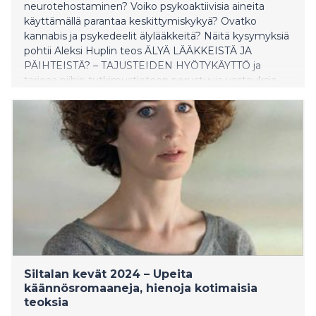
neurotehostaminen? Voiko psykoaktiivisia aineita
käyttämällä parantaa keskittymiskykyä? Ovatko
kannabis ja psykedeelit älylääkkeitä? Näitä kysymyksiä
pohtii Aleksi Huplin teos ÄLYÄ LÄÄKKEISTÄ JA
PÄIHTEISTÄ? – TAJUSTEIDEN HYÖTYKÄYTTÖ ja
tarjoaa niihin tutkimustietoon perustuvia vastauksia.
Siltalan kevät 2024 – Upeita
käännösromaaneja, hienoja kotimaisia
teoksia