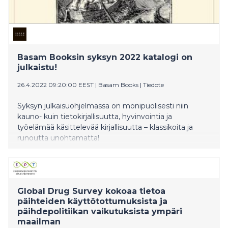
Basam Booksin syksyn 2022 katalogi on
julkaistu!
26.4.2022 09:20:00 EEST
|
Basam Books
|
Tiedote
Syksyn julkaisuohjelmassa on monipuolisesti niin
kauno- kuin tietokirjallisuutta, hyvinvointia ja
työelämää käsittelevää kirjallisuutta – klassikoita ja
runoutta unohtamatta!
Global Drug Survey kokoaa tietoa
päihteiden käyttötottumuksista ja
päihdepolitiikan vaikutuksista ympäri
maailman