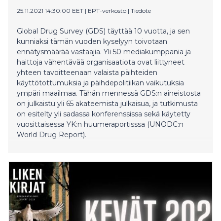
25.11.2021 14:30:00 EET
|
EPT-verkosto
|
Tiedote
Global Drug Survey (GDS) täyttää 10 vuotta, ja sen
kunniaksi tämän vuoden kyselyyn toivotaan
ennätysmäärää vastaajia. Yli 50 mediakumppania ja
haittoja vähentävää organisaatiota ovat liittyneet
yhteen tavoitteenaan valaista päihteiden
käyttötottumuksia ja päihdepolitiikan vaikutuksia
ympäri maailmaa. Tähän mennessä GDS:n aineistosta
on julkaistu yli 65 akateemista julkaisua, ja tutkimusta
on esitelty yli sadassa konferenssissa sekä käytetty
vuosittaisessa YK:n huumeraportisssa (UNODC:n
World Drug Report).