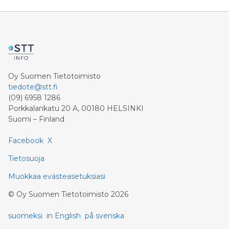
myös mm. neurotieteen ja ravitsemustieteen uutta
tutkimusta.
Oy Suomen Tietotoimisto
tiedote@stt.fi
(09) 6958 1286
Porkkalankatu 20 A, 00180 HELSINKI
Suomi – Finland
Facebook
X
Tietosuoja
Muokkaa evästeasetuksiasi
©
Oy Suomen Tietotoimisto
2026
suomeksi
in English
på svenska