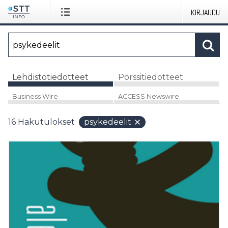
KIRJAUDU
Lehdistötiedotteet
Pörssitiedotteet
Business Wire
ACCESS Newswire
16
Hakutulokset
psykedeelit