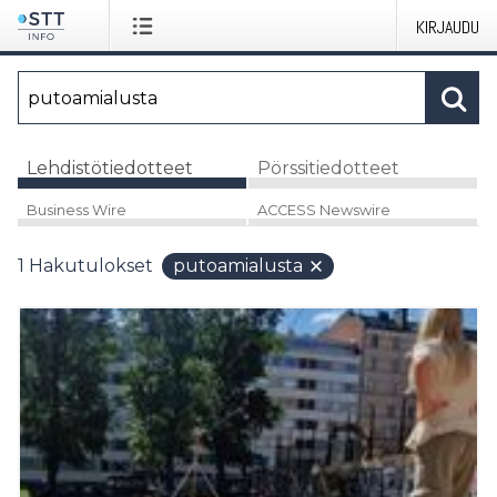
KIRJAUDU
Lehdistötiedotteet
Pörssitiedotteet
Business Wire
ACCESS Newswire
1
Hakutulokset
putoamialusta