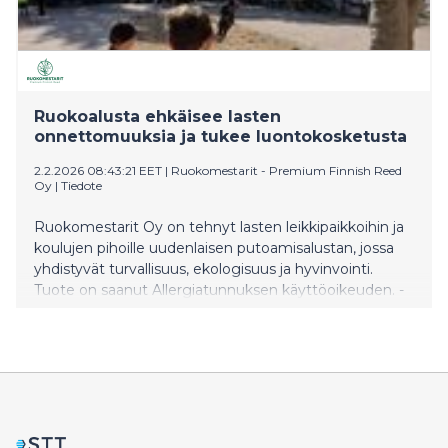
Ruokoalusta ehkäisee lasten
onnettomuuksia ja tukee luontokosketusta
2.2.2026 08:43:21 EET
|
Ruokomestarit - Premium Finnish Reed
Oy
|
Tiedote
Ruokomestarit Oy on tehnyt lasten leikkipaikkoihin ja
koulujen pihoille uudenlaisen putoamisalustan, jossa
yhdistyvät turvallisuus, ekologisuus ja hyvinvointi.
Tuote on saanut Allergiatunnuksen käyttöoikeuden. -
Ruokoalusta tarjoaa pehmeän ja joustavan pinnan,
joka innostaa lapsia liikkumaan ja leikkimään
turvallisesti, kertoo Sauli Tikka Ruokomestareista.