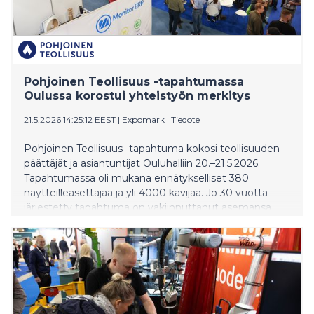
Pohjoinen Teollisuus -tapahtumassa
Oulussa korostui yhteistyön merkitys
21.5.2026 14:25:12 EEST
|
Expomark
|
Tiedote
Pohjoinen Teollisuus -tapahtuma kokosi teollisuuden
päättäjät ja asiantuntijat Ouluhalliin 20.–21.5.2026.
Tapahtumassa oli mukana ennätykselliset 380
näytteilleasettajaa ja yli 4000 kävijää. Jo 30 vuotta
järjestetty tapahtuma on vakiinnuttanut asemansa
pohjoisen teollisuuden keskeisenä kohtaamispaikkana
ja yhteistyöverkostojen rakentajana.