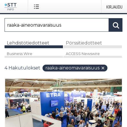
KIRJAUDU
Lehdistötiedotteet
Pörssitiedotteet
Business Wire
ACCESS Newswire
4
Hakutulokset
raaka-aineomavaraisuus