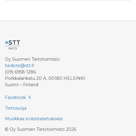
merkittäviä yrityksiä sekä teollisuuden asiantuntijoita ja
päättäjiä. Tänä vuonna Pohjoinen Teollisuus
järjestetään jo 14. kerran.
Oy Suomen Tietotoimisto
tiedote@stt.fi
(09) 6958 1286
Porkkalankatu 20 A, 00180 HELSINKI
Suomi – Finland
Facebook
X
Tietosuoja
Muokkaa evästeasetuksiasi
©
Oy Suomen Tietotoimisto
2026