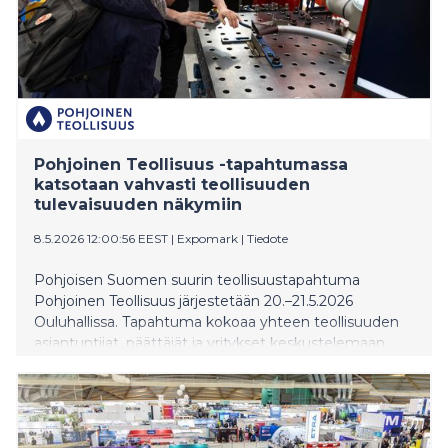
Pohjoinen Teollisuus -tapahtumassa
katsotaan vahvasti teollisuuden
tulevaisuuden näkymiin
8.5.2026 12:00:56 EEST
|
Expomark
|
Tiedote
Pohjoisen Suomen suurin teollisuustapahtuma
Pohjoinen Teollisuus järjestetään 20.–21.5.2026
Ouluhallissa. Tapahtuma kokoaa yhteen teollisuuden
asiantuntijat, päättäjät ja yritykset keskustelemaan
alan tulevaisuudesta, kasvusta ja ratkaisuista. Mukana
on ennätykselliset 380 näytteilleasettajaa, ja
tapahtuma on yksi vuoden merkittävimmistä
kohtaamispaikoista teollisuuden ammattilaisille.
Kahden päivän aikana tapahtuma tarjoaa tiiviin