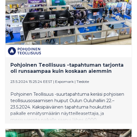
katsauksen siihen, mihin suomalainen teollisuus on
menossa – ja missä seuraavat kasvun mahdollisuudet
ovat.
Pohjoinen Teollisuus -tapahtuman tarjonta
oli runsaampaa kuin koskaan aiemmin
23.5.2024 15:25:24 EEST
|
Expomark
|
Tiedote
Pohjoinen Teollisuus -suurtapahtuma keräsi pohjoisen
teollisuusosaamisen huiput Oulun Ouluhalliin 22.–
23.5.2024. Kaksipäiväinen tapahtuma houkutteli
paikalle ennätysmäärän näytteilleasettajia, ja
messuvieraita paikalle saapui lähes 4000.