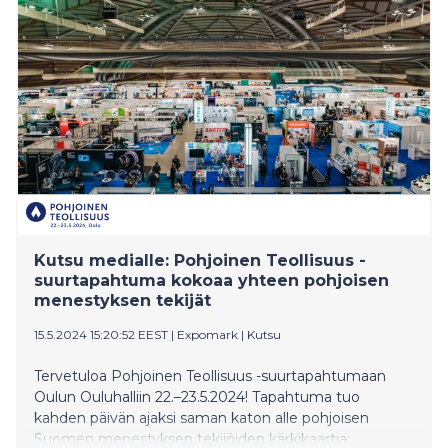
Kutsu medialle: Pohjoinen Teollisuus -
suurtapahtuma kokoaa yhteen pohjoisen
menestyksen tekijät
15.5.2024 15:20:52 EEST
|
Expomark
|
Kutsu
Tervetuloa Pohjoinen Teollisuus -suurtapahtumaan
Oulun Ouluhalliin 22.–23.5.2024! Tapahtuma tuo
kahden päivän ajaksi saman katon alle pohjoisen
Suomen menestyksen tekijöiden kärkikaartia: