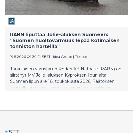
RABN liputtaa Jolie-aluksen Suomeen:
”Suomen huoltovarmuus lepää kotimaisen
tonniston harteilla”
19.5.2026 09:39:21 EEST
|
Idea Group
|
Tiedote
Turkulainen varustamo Rederi AB Nathalie (RABN) on
siirtänyt MV Jolie -aluksen Kyproksen lipun alta
Suomen lipun alle 18. toukokuuta 2026. Päätöksen
taustalla on muun muassa operoinnin tehokkuus,
yhtenäinen toimintakulttuuri sekä suomalaisen
merenkulun merkitys huoltovarmuudelle.