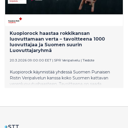
Kuopiorock haastaa rokkikansan
luovuttamaan verta – tavoitteena 1000
luovuttajaa ja Suomen suurin
Luovuttajaryhmä
20.3.2026 09:00:00 EET
|
SPR Veripalvelu
|
Tiedote
Kuopiorock käynnistää yhdessä Suomen Punaisen
Ristin Veripalvelun kanssa koko Suomen kattavan
verenluovutushaasteen. Tavoitteena on saada
vähintään 1000 rokkifania luovuttamaan verta ja
kasvattaa Kuopiorockin luovuttajaryhmästä Suomen
suurin verenluovuttajien Luovuttajaryhmä.