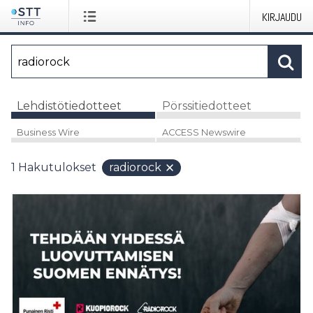
KIRJAUDU
Lehdistötiedotteet
Pörssitiedotteet
Business Wire
ACCESS Newswire
1
Hakutulokset
radiorock