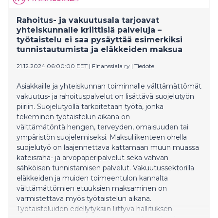
Rahoitus- ja vakuutusala tarjoavat
yhteiskunnalle kriittisiä palveluja –
työtaistelu ei saa pysäyttää esimerkiksi
tunnistautumista ja eläkkeiden maksua
21.12.2024 06:00:00 EET
|
Finanssiala ry
|
Tiedote
Asiakkaille ja yhteiskunnan toiminnalle välttämättömät
vakuutus- ja rahoituspalvelut on lisättävä suojelutyön
piiriin. Suojelutyöllä tarkoitetaan työtä, jonka
tekeminen työtaistelun aikana on
välttämätöntä hengen, terveyden, omaisuuden tai
ympäristön suojelemiseksi. Maksuliikenteen ohella
suojelutyö on laajennettava kattamaan muun muassa
käteisraha- ja arvopaperipalvelut sekä vahvan
sähköisen tunnistamisen palvelut. Vakuutussektorilla
eläkkeiden ja muiden toimeentulon kannalta
välttämättömien etuuksien maksaminen on
varmistettava myös työtaistelun aikana.
Työtaisteluiden edellytyksiin liittyvä hallituksen