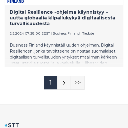
Digital Resilience -ohjelma käynnistyy –
uutta globaalia kilpailukykyä digitaalisesta
turvallisuudesta
2.5.2024 07:28:00 EEST
|
Business Finland
|
Tiedote
Business Finland käynnistää uuden ohjelman, Digital
Resiliencen, jonka tavoitteena on nostaa suomalaiset
digitaalisen turvallisuuden yritykset maailman kärkeen
uraauurtavilla tuotteilla ja -palveluilla. Lähes viiden
vuoden mittaisen ohjelman laajuus on noin 100
miljoonaa euroa innovaatiorahoitukseen ja
kansainvälistymispalveluihin.
1
>>