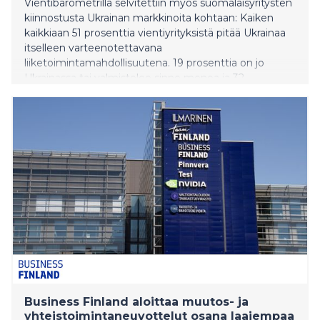
Vientibarometrilla selvitettiin myös suomalaisyritysten
kiinnostusta Ukrainan markkinoita kohtaan: Kaiken
kaikkiaan 51 prosenttia vientiyrityksistä pitää Ukrainaa
itselleen varteenotettavana
liiketoimintamahdollisuutena. 19 prosenttia on jo
Ukrainassa tai valmistelee sinne menoa ja 32
prosenttia seuraa markkinan kehittymistä aktiivisesti.
45 prosenttia vientiyrityksistä ei vielä pidä Ukrainaa
ajankohtaisena tai kiinnostavana kohdemarkkinana.
Myös viennin kokonaisnäkymät ovat kohentuneet
kevään jälkeen: Nyt 38 prosenttia yrityksistä uskoo
viennin kasvuun seuraavan kuuden kuukauden aikana,
kun kevääl
Business Finland aloittaa muutos- ja
yhteistoimintaneuvottelut osana laajempaa