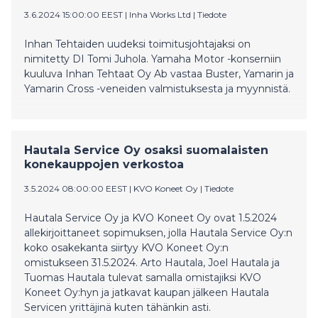
3.6.2024 15:00:00 EEST
|
Inha Works Ltd
|
Tiedote
Inhan Tehtaiden uudeksi toimitusjohtajaksi on
nimitetty DI Tomi Juhola. Yamaha Motor -konserniin
kuuluva Inhan Tehtaat Oy Ab vastaa Buster, Yamarin ja
Yamarin Cross -veneiden valmistuksesta ja myynnistä.
Hautala Service Oy osaksi suomalaisten
konekauppojen verkostoa
3.5.2024 08:00:00 EEST
|
KVO Koneet Oy
|
Tiedote
Hautala Service Oy ja KVO Koneet Oy ovat 1.5.2024
allekirjoittaneet sopimuksen, jolla Hautala Service Oy:n
koko osakekanta siirtyy KVO Koneet Oy:n
omistukseen 31.5.2024. Arto Hautala, Joel Hautala ja
Tuomas Hautala tulevat samalla omistajiksi KVO
Koneet Oy:hyn ja jatkavat kaupan jälkeen Hautala
Servicen yrittäjinä kuten tähänkin asti.