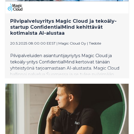
Pilvipalveluyritys Magic Cloud ja tekoäly-
startup ConfidentialMind kehittävät
kotimaista AI-alustaa
20.5.2025 08:00:00 EEST
|
Magic Cloud Oy
|
Tiedote
Pilvipalveluiden asiantuntijayriytys Magic Cloud ja
tekoäly-yritys ConfidentialMind kertoivat tänään
yhteistyönä tarjoamastaan AI-alustasta. Magic Cloud
hallinnoi palvelua Suomessa ja se tulee pyörimään
Magic Cloudin kotimaisissa datakeskuksissa. Kun
Euroopan suhde Yhdysvaltoihin on muuttumassa,
suomalaisten toimijoiden on hyvä miettiä, missä ja
kenen hallussa organisaation kriittinen data siihen
liittyvä tekoälylaskenta sijaitsee.