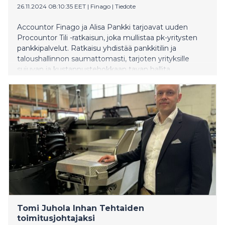
26.11.2024 08:10:35 EET
|
Finago
|
Tiedote
Accountor Finago ja Alisa Pankki tarjoavat uuden
Procountor Tili -ratkaisun, joka mullistaa pk-yritysten
pankkipalvelut. Ratkaisu yhdistää pankkitilin ja
taloushallinnon saumattomasti, tarjoten yrityksille
sujuvan ja kustannustehokkaan tavan hallita
talouttaan.
Tomi Juhola Inhan Tehtaiden
toimitusjohtajaksi