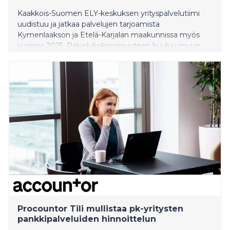
Kaakkois-Suomen ELY-keskuksen yrityspalvelutiimi
uudistuu ja jatkaa palvelujen tarjoamista
Kymenlaakson ja Etelä-Karjalan maakunnissa myös
vuonna 2025. Palvelukokonaisuuteen kuuluu muun
muassa rahoitus- ja neuvontapalveluja yrityksen
elinkaaren eri vaiheissa.
Procountor Tili mullistaa pk-yritysten
pankkipalveluiden hinnoittelun