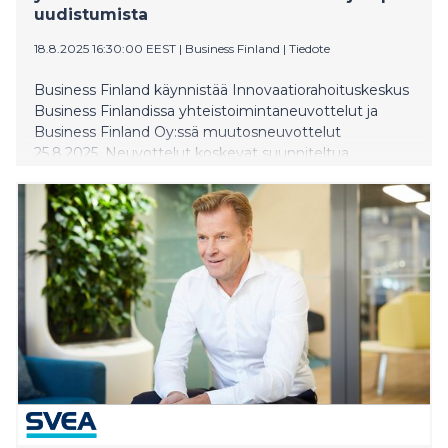
uudistumista
18.8.2025 16:30:00 EEST
|
Business Finland
|
Tiedote
Business Finland käynnistää Innovaatiorahoituskeskus
Business Finlandissa yhteistoimintaneuvottelut ja
Business Finland Oy:ssä muutosneuvottelut
25.8.2025. Neuvottelut koskevat suunniteltua
organisaatiouudistusta ja ne ovat osa Business
Finlandin laajempaa uudistumista, jonka taustalla ovat
käynnissä oleva strategiauudistus sekä valtion
tuottavuusohjelma.