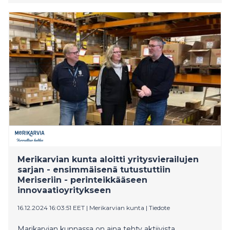
esitysluonnos on parhaillaan lausuntokierroksella.
Eduskunta on edellyttänyt valtioneuvostolta selvitystä,
kuinka suojelutyötä kehitetään ja miten suojelutyön
järjestäminen turvataan ristiriitatilanteissa.
Merikarvian kunta aloitti yritysvierailujen
sarjan - ensimmäisenä tutustuttiin
Meriseriin - perinteikkääseen
innovaatioyritykseen
16.12.2024 16:03:51 EET
|
Merikarvian kunta
|
Tiedote
Marikarvian kunnassa on aina tehty aktiivista