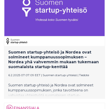
rakennerahasto-ohjelma vuosille 2021–2027 laadittiin
tukemaan osaltaan vihreää siirtymää ja yritysten
vastuullisuutta. Itä-Suomessa rahoitusta saaneista
yleisistä kehittämishankkeista yli 30 % ja
yrityshankkeista 40 % edistää vihreää siirtymää.
Suomen startup-yhteisö ja Nordea ovat
solmineet kumppanuussopimuksen –
Nordea yhä vahvemmin mukaan tukemaan
suomalaista startup-kenttää
6.2.2025 07:07:09 EET
|
Suomen startup-yhteisö
|
Tiedote
Suomen startup-yhteisö ja Nordea ovat solmineet
kumppanuussopimuksen, jonka tavoitteena on
vahvistaa yhteistyötä suomalaisen startup-
ekosysteemin ja rahoitusalan välillä sekä
edistää yrittäjyyttä ja innovaatioita.