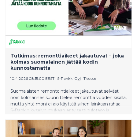
Tutkimus: remonttiaikeet jakautuvat – joka
kolmas suomalainen jättää kodin
kunnostamatta
10.4.2026 08:15:00 EEST
|
S-Pankki Oyj
|
Tiedote
Suomalaisten remontointiaikeet jakautuvat selvästi:
noin kolmannes suunnittelee remonttia vuoden sisällä,
mutta yhtä moni ei aio käyttää siihen lainkaan rahaa.
S-Pankin kyselyn mukaan erityisesti tulotaso ja
asumismuoto vaikuttavat siihen, tartutaanko kodin
kunnostukseen vai lykätäänkö sitä. Remontin
viivästyminen voi kuitenkin kasvattaa kustannuksia
myöhemmin.