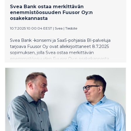
Svea Bank ostaa merkittävän
enemmistöosuuden Fuusor Oy:n
osakekannasta
10.7.2025 10:00:04 EEST
|
Svea
|
Tiedote
Svea Bank -konserni ja SaaS-pohjaisia BI-palveluja
tarjoava Fuusor Oy ovat allekirjoittaneet 8.7.2025
sopimuksen, jolla Svea ostaa merkittävän
enemmistöosuuden Fuusor Oy:n osakekannasta.
Yrityskauppa tukee sekä Svean että Fuusorin kasvua
niin Suomessa kuin muissakin maissa. Fuusor Oy:n
liiketoiminta jatkuu ennallaan.