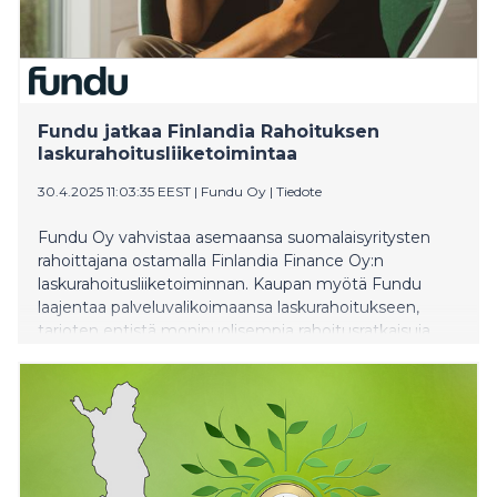
Fundu jatkaa Finlandia Rahoituksen
laskurahoitusliiketoimintaa
30.4.2025 11:03:35 EEST
|
Fundu Oy
|
Tiedote
Fundu Oy vahvistaa asemaansa suomalaisyritysten
rahoittajana ostamalla Finlandia Finance Oy:n
laskurahoitusliiketoiminnan. Kaupan myötä Fundu
laajentaa palveluvalikoimaansa laskurahoitukseen,
tarjoten entistä monipuolisempia rahoitusratkaisuja
mikro- ja pk-yrityksille.