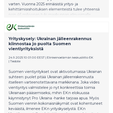
varten. Vuonna 2025 erinäisistä yritys- ja
kehittämisrahoituksen elementeistä tulee yhteensä
noin 46 miljoonan tuki maakunnan elinvoimalle.
Yrityskysely: Ukrainan jälleenrakennus
kiinnostaa jo puolta Suomen
vientiyrityksistä
24.9.2025 10:01:00 EEST
|
Elinkeinoelämän keskusliitto EK
|
Tiedote
Suomen vientiyritykset ovat aktivoitumassa Ukrainan
suhteen: puolet pitää Ukrainan jälleenrakennusta
itselleen varteenotettavana markkinana. Joka viides
vientiyritys valmistelee jo nyt konkreettisia toimia
Ukrainaan pääsemiseksi, mihin EK:n elokuussa
käynnistynyt Pro Ukraina -hanke tarjoaa apua. Myös
Suomen viennin kokonaisnäkymät ovat kohentuneet
keväästä, ilmenee EK:n yrityskyselystä. EK:n