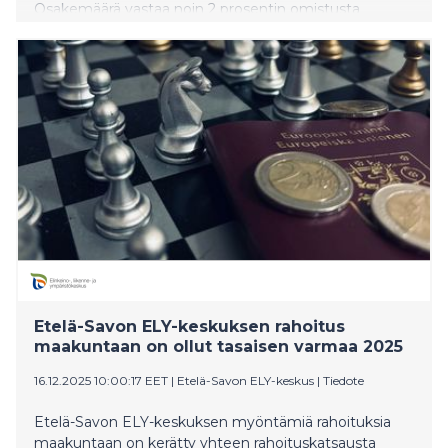
Osakemäärä vastaa noin 2 prosentin omistusta
Springvestistä.
Etelä-Savon ELY-keskuksen rahoitus
maakuntaan on ollut tasaisen varmaa 2025
16.12.2025 10:00:17 EET
|
Etelä-Savon ELY-keskus
|
Tiedote
Etelä-Savon ELY-keskuksen myöntämiä rahoituksia
maakuntaan on kerätty yhteen rahoituskatsausta