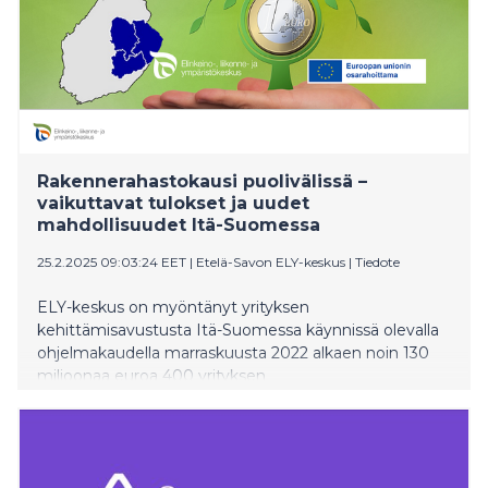
Rakennerahastokausi puolivälissä –
vaikuttavat tulokset ja uudet
mahdollisuudet Itä-Suomessa
25.2.2025 09:03:24 EET
|
Etelä-Savon ELY-keskus
|
Tiedote
ELY-keskus on myöntänyt yrityksen
kehittämisavustusta Itä-Suomessa käynnissä olevalla
ohjelmakaudella marraskuusta 2022 alkaen noin 130
miljoonaa euroa 400 yrityksen
kehittämishankkeeseen. Euroopan sosiaalirahasto plus
-rahoitusta ELY-keskus on myöntänyt 65 miljoonaa
euroa yli 200 työllisyyttä, osaamista ja osallisuutta
tukeviin kehittämishankkeisiin. Nykyinen