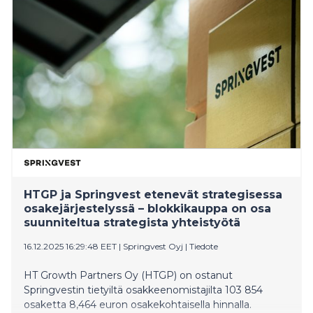
HTGP ja Springvest etenevät strategisessa
osakejärjestelyssä – blokkikauppa on osa
suunniteltua strategista yhteistyötä
16.12.2025 16:29:48 EET
|
Springvest Oyj
|
Tiedote
HT Growth Partners Oy (HTGP) on ostanut
Springvestin tietyiltä osakkeenomistajilta 103 854
osaketta 8,464 euron osakekohtaisella hinnalla.