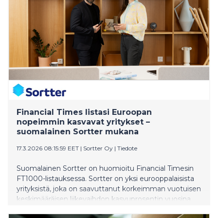
Financial Times listasi Euroopan
nopeimmin kasvavat yritykset –
suomalainen Sortter mukana
17.3.2026 08:15:59 EET
|
Sortter Oy
|
Tiedote
Suomalainen Sortter on huomioitu Financial Timesin
FT1000-listauksessa. Sortter on yksi eurooppalaisista
yrityksistä, joka on saavuttanut korkeimman vuotuisen
keskimääräisen liikevaihdon kasvuprosentin vuosina
2021–2024.