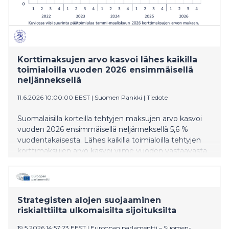
Korttimaksujen arvo kasvoi lähes kaikilla
toimialoilla vuoden 2026 ensimmäisellä
neljänneksellä
11.6.2026 10:00:00 EEST
|
Suomen Pankki
|
Tiedote
Suomalaisilla korteilla tehtyjen maksujen arvo kasvoi
vuoden 2026 ensimmäisellä neljänneksellä 5,6 %
vuodentakaisesta. Lähes kaikilla toimialoilla tehtyjen
korttimaksujen arvo kasvoi viime vuoden vastaavasta
ajasta. Toimialoittaiset osuudet maksujen arvosta
muuttuvat jonkin verran vuosineljännesten välillä,
mutta tilastossa havaitaan pidempiaikaisiakin trendejä.
Strategisten alojen suojaaminen
riskialttiilta ulkomaisilta sijoituksilta
19.5.2026 14:57:23 EEST
|
Euroopan parlamentti – Suomen-