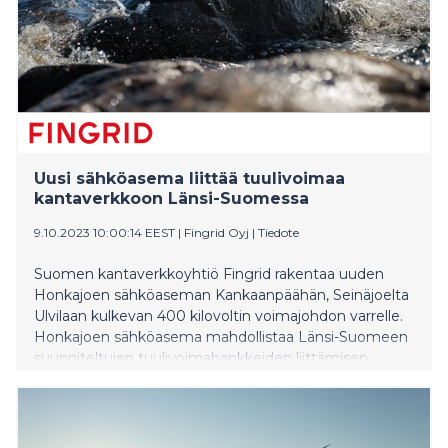
Uusi sähköasema liittää tuulivoimaa
kantaverkkoon Länsi-Suomessa
9.10.2023 10:00:14 EEST
|
Fingrid Oyj
|
Tiedote
Suomen kantaverkkoyhtiö Fingrid rakentaa uuden
Honkajoen sähköaseman Kankaanpäähän, Seinäjoelta
Ulvilaan kulkevan 400 kilovoltin voimajohdon varrelle.
Honkajoen sähköasema mahdollistaa Länsi-Suomeen
suunniteltujen tuulivoimahankkeiden liittämisen
kantaverkkoon.