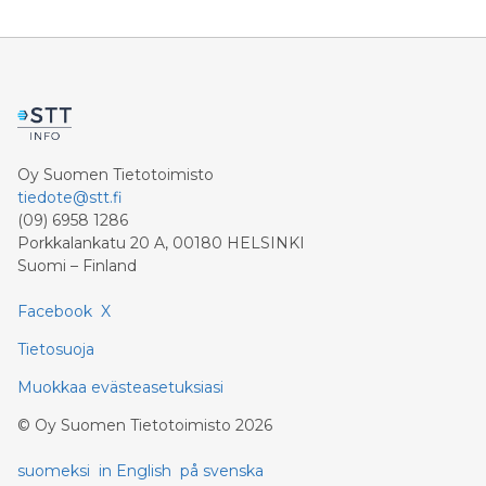
sijaitsevan Rajamäenkylän rakentamistöiden
arvioidaan käynnistyvän vuoden sisällä.
Oy Suomen Tietotoimisto
tiedote@stt.fi
(09) 6958 1286
Porkkalankatu 20 A, 00180 HELSINKI
Suomi – Finland
Facebook
X
Tietosuoja
Muokkaa evästeasetuksiasi
©
Oy Suomen Tietotoimisto
2026
suomeksi
in English
på svenska