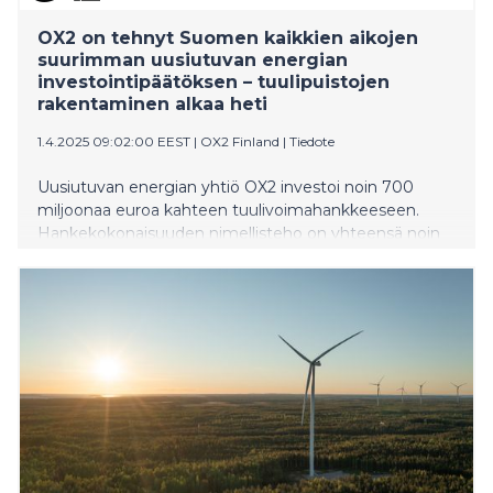
OX2 on tehnyt Suomen kaikkien aikojen
suurimman uusiutuvan energian
investointipäätöksen – tuulipuistojen
rakentaminen alkaa heti
1.4.2025 09:02:00 EEST
|
OX2 Finland
|
Tiedote
Uusiutuvan energian yhtiö OX2 investoi noin 700
miljoonaa euroa kahteen tuulivoimahankkeeseen.
Hankekokonaisuuden nimellisteho on yhteensä noin
472 MW. Tämä on suurin yksittäinen Suomessa tehty
uusiutuvan energian investointipäätös sekä suurin
Pohjoismaissa tehty uusiutuvan energian
investointipäätös vuoden 2022 jälkeen.
Rajamäenkylän ja Honkakankaan tuulipuistojen
rakentaminen alkaa välittömästi.