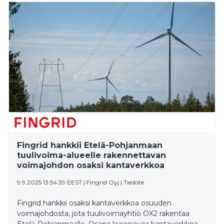
tukeviin toimenpiteisiin ja on samalla osa yhtiön
tavoitetta kehittää vuoteen 2030 mennessä
hankkeita, joilla on positiivinen vaikutus luonnon
monimuotoisuuteen.
Fingrid hankkii Etelä-Pohjanmaan
tuulivoima-alueelle rakennettavan
voimajohdon osaksi kantaverkkoa
9.9.2025 13:54:39 EEST
|
Fingrid Oyj
|
Tiedote
Fingrid hankkii osaksi kantaverkkoa osuuden
voimajohdosta, jota tuulivoimayhtiö OX2 rakentaa
Etelä-Pohjanmaalle. Osana laajenevaa kantaverkkoa