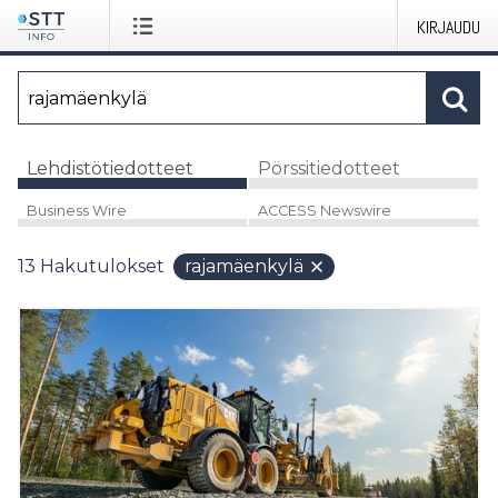
KIRJAUDU
Lehdistötiedotteet
Pörssitiedotteet
Business Wire
ACCESS Newswire
13
Hakutulokset
rajamäenkylä