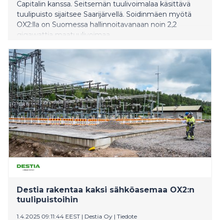
Capitalin kanssa. Seitsemän tuulivoimalaa käsittävä
tuulipuisto sijaitsee Saarijärvellä. Soidinmäen myötä
OX2:lla on Suomessa hallinnoitavanaan noin 2,2
gigawattia maatuulivoimaa.
Destia rakentaa kaksi sähköasemaa OX2:n
tuulipuistoihin
1.4.2025 09:11:44 EEST
|
Destia Oy
|
Tiedote