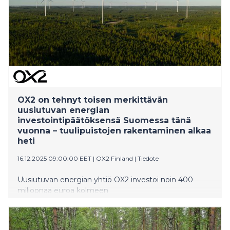
1,1 miljardia euroa vuonna 2025. Kanniston,
Korkeamaan ja Salo-Ylikosken tuulipuistojen
rakentaminen alkaa välittömästi.
OX2 on tehnyt toisen merkittävän
uusiutuvan energian
investointipäätöksensä Suomessa tänä
vuonna – tuulipuistojen rakentaminen alkaa
heti
16.12.2025 09:00:00 EET
|
OX2 Finland
|
Tiedote
Uusiutuvan energian yhtiö OX2 investoi noin 400
miljoonaa euroa kolmeen
tuulivoimahankkeeseen. Hankekokonaisuuden
nimellisteho on yhteensä 277 MW. Tämä on yhtiön
toinen suuren kokoluokan