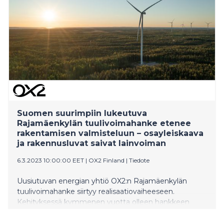
Suomen suurimpiin lukeutuva
Rajamäenkylän tuulivoimahanke etenee
rakentamisen valmisteluun – osayleiskaava
ja rakennusluvat saivat lainvoiman
6.3.2023 10:00:00 EET
|
OX2 Finland
|
Tiedote
Uusiutuvan energian yhtiö OX2:n Rajamäenkylän
tuulivoimahanke siirtyy realisaatiovaiheeseen.
Kehityksessä kymmenen vuotta olleen hankkeen
osayleiskaava ja rakennusluvat ovat saaneet
lainvoiman. Isojoen ja Karijoen kuntien alueella