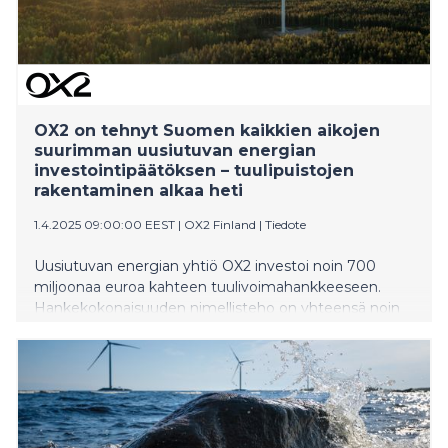
OX2 on tehnyt Suomen kaikkien aikojen
suurimman uusiutuvan energian
investointipäätöksen – tuulipuistojen
rakentaminen alkaa heti
1.4.2025 09:00:00 EEST
|
OX2 Finland
|
Tiedote
Uusiutuvan energian yhtiö OX2 investoi noin 700
miljoonaa euroa kahteen tuulivoimahankkeeseen.
Hankekokonaisuuden nimellisteho on yhteensä noin
472 MW. Tämä on suurin yksittäinen Suomessa tehty
uusiutuvan energian investointipäätös sekä suurin
Pohjoismaissa tehty uusiutuvan energian
investointipäätös vuoden 2022 jälkeen.
Rajamäenkylän ja Honkakankaan tuulipuistojen
rakentaminen alkaa välittömästi.