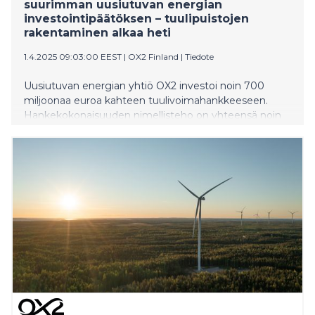
suurimman uusiutuvan energian
investointipäätöksen – tuulipuistojen
rakentaminen alkaa heti
1.4.2025 09:03:00 EEST
|
OX2 Finland
|
Tiedote
Uusiutuvan energian yhtiö OX2 investoi noin 700
miljoonaa euroa kahteen tuulivoimahankkeeseen.
Hankekokonaisuuden nimellisteho on yhteensä noin
472 MW. Tämä on suurin yksittäinen Suomessa tehty
uusiutuvan energian investointipäätös sekä suurin
Pohjoismaissa tehty uusiutuvan energian
investointipäätös vuoden 2022 jälkeen.
Rajamäenkylän ja Honkakankaan tuulipuistojen
rakentaminen alkaa välittömästi.