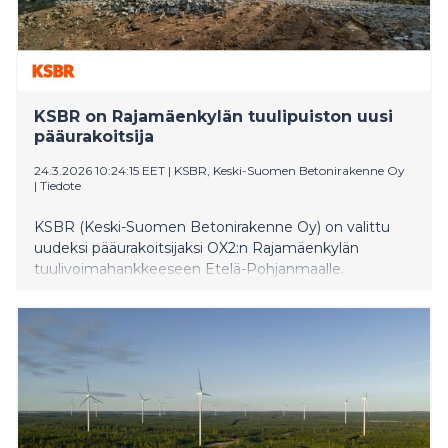
KSBR on Rajamäenkylän tuulipuiston uusi
pääurakoitsija
24.3.2026 10:24:15 EET
|
KSBR, Keski-Suomen Betonirakenne Oy
|
Tiedote
KSBR (Keski-Suomen Betonirakenne Oy) on valittu
uudeksi pääurakoitsijaksi OX2:n Rajamäenkylän
tuulivoimahankkeeseen Etelä-Pohjanmaalle.