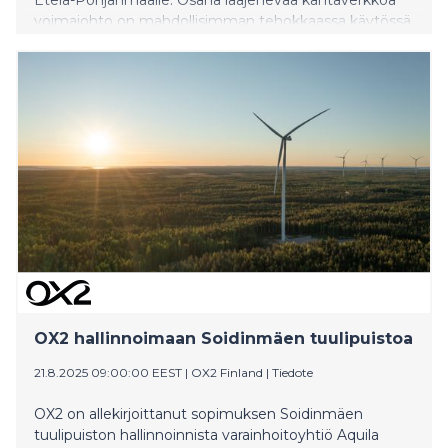
voimajohto on mahdollisimman tehokkaassa käytössä
ja parantaa alueelle tulevan tuuli- ja
aurinkovoimatuotannon liitettävyyttä sekä
kantaverkon käyttövarmuutta.
OX2 hallinnoimaan Soidinmäen tuulipuistoa
21.8.2025 09:00:00 EEST
|
OX2 Finland
|
Tiedote
OX2 on allekirjoittanut sopimuksen Soidinmäen
tuulipuiston hallinnoinnista varainhoitoyhtiö Aquila