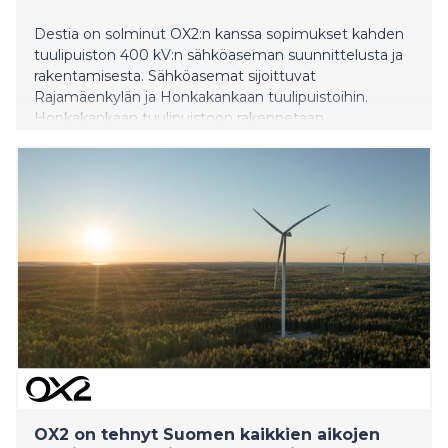
Destia on solminut OX2:n kanssa sopimukset kahden
tuulipuiston 400 kV:n sähköaseman suunnittelusta ja
rakentamisesta. Sähköasemat sijoittuvat
Rajamäenkylän ja Honkakankaan tuulipuistoihin.
Honkakankaan tuulipuistoon rakennetaan
sähköaseman lisäksi myös 400 kV:n voimajohto.
OX2 on tehnyt Suomen kaikkien aikojen