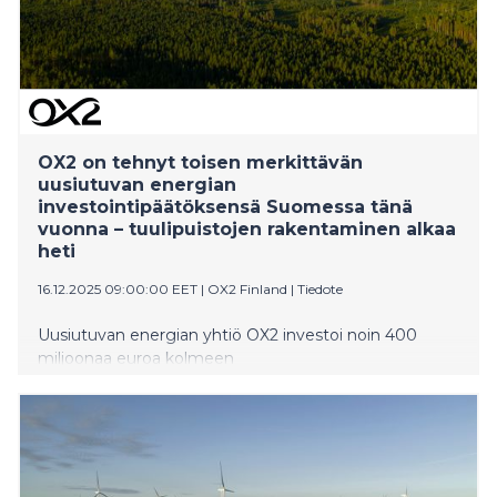
OX2 on tehnyt toisen merkittävän
uusiutuvan energian
investointipäätöksensä Suomessa tänä
vuonna – tuulipuistojen rakentaminen alkaa
heti
16.12.2025 09:00:00 EET
|
OX2 Finland
|
Tiedote
Uusiutuvan energian yhtiö OX2 investoi noin 400
miljoonaa euroa kolmeen
tuulivoimahankkeeseen. Hankekokonaisuuden
nimellisteho on yhteensä 277 MW. Tämä on yhtiön
toinen suuren kokoluokan
investointipäätös Suomessa tänä vuonna. Yhteensä
OX2 on investoinut maatuulivoimaan Suomessa noin