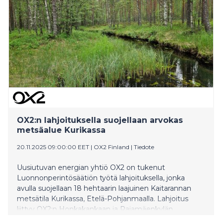
investointipäätös Suomessa tänä vuonna. Yhteensä
OX2 on investoinut maatuulivoimaan Suomessa noin
1,1 miljardia euroa vuonna 2025. Kanniston,
Korkeamaan ja Salo-Ylikosken tuulipuistojen
rakentaminen alkaa välittömästi.
OX2:n lahjoituksella suojellaan arvokas
metsäalue Kurikassa
20.11.2025 09:00:00 EET
|
OX2 Finland
|
Tiedote
Uusiutuvan energian yhtiö OX2 on tukenut
Luonnonperintösäätiön työtä lahjoituksella, jonka
avulla suojellaan 18 hehtaarin laajuinen Kaitarannan
metsätila Kurikassa, Etelä-Pohjanmaalla. Lahjoitus
liittyy OX2:n Honkakankaan ja Rajamäenkylän
tuulipuistohankkeiden luonnon monimuotoisuutta