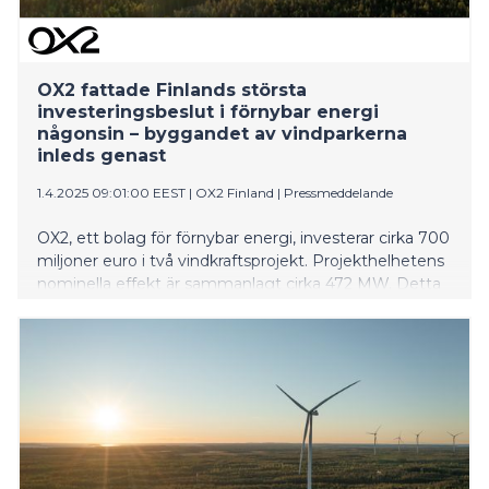
OX2 fattade Finlands största
investeringsbeslut i förnybar energi
någonsin – byggandet av vindparkerna
inleds genast
1.4.2025 09:01:00 EEST
|
OX2 Finland
|
Pressmeddelande
OX2, ett bolag för förnybar energi, investerar cirka 700
miljoner euro i två vindkraftsprojekt. Projekthelhetens
nominella effekt är sammanlagt cirka 472 MW. Detta
är det största enskilda investeringsbeslutet i förnybar
energi i Finland och det största investeringsbeslutet i
förnybar energi i Norden sedan 2022. Byggandet av
vindparkerna i Rajamäenkylä och Honkakangas inleds
omedelbart.