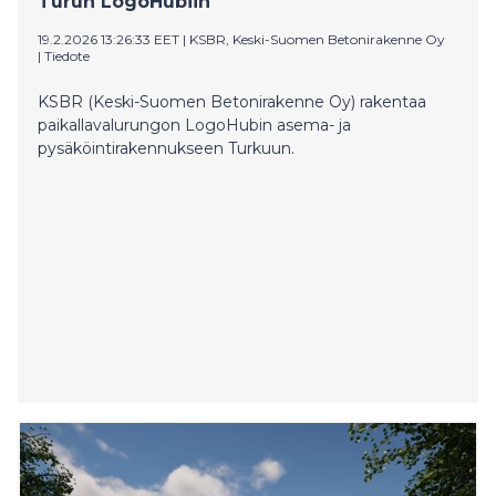
Turun LogoHubiin
19.2.2026 13:26:33 EET
|
KSBR, Keski-Suomen Betonirakenne Oy
|
Tiedote
KSBR (Keski-Suomen Betonirakenne Oy) rakentaa
paikallavalurungon LogoHubin asema- ja
pysäköintirakennukseen Turkuun.