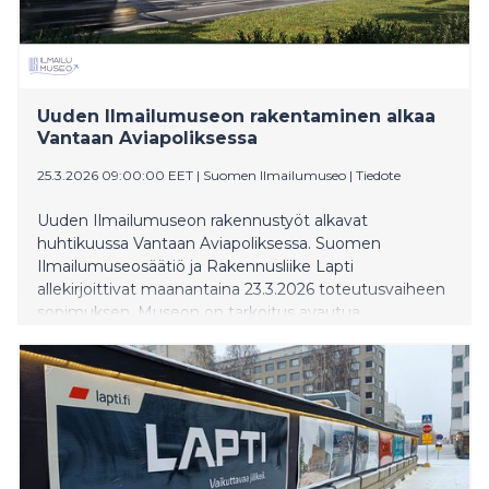
Uuden Ilmailumuseon rakentaminen alkaa
Vantaan Aviapoliksessa
25.3.2026 09:00:00 EET
|
Suomen Ilmailumuseo
|
Tiedote
Uuden Ilmailumuseon rakennustyöt alkavat
huhtikuussa Vantaan Aviapoliksessa. Suomen
Ilmailumuseosäätiö ja Rakennusliike Lapti
allekirjoittivat maanantaina 23.3.2026 toteutusvaiheen
sopimuksen. Museon on tarkoitus avautua
vuodenvaihteessa 2027–2028.