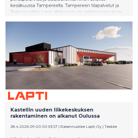
kesäkuussa Tampereella. Tampereen tilapalvelut ja
Rakennusliike Lapti allekirjoittivat urakkasopimuksen
25.5.2026. Urakassa Tammelan koulun ns. tiilikoulu
uudistuu: huonokuntoinen osa puretaan ja korvataan
uudisrakennuksella ja suojeltu osa perusparannetaan.
Uudistettu koulu avautuu käyttöön elokuussa 2028.
Kastellin uuden liikekeskuksen
rakentaminen on alkanut Oulussa
28.4.2026 09:00:00 EEST
|
Rakennusliike Lapti Oy
|
Tiedote