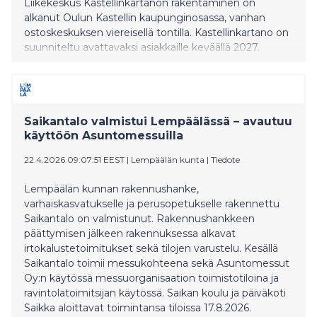
Liikekeskus Kastellinkartanon rakentaminen on
alkanut Oulun Kastellin kaupunginosassa, vanhan
ostoskeskuksen viereisellä tontilla. Kastellinkartano on
suunniteltu avattavaksi asiakkaille keväällä 2027.
Saikantalo valmistui Lempäälässä – avautuu
käyttöön Asuntomessuilla
22.4.2026 09:07:51 EEST
|
Lempäälän kunta
|
Tiedote
Lempäälän kunnan rakennushanke,
varhaiskasvatukselle ja perusopetukselle rakennettu
Saikantalo on valmistunut. Rakennushankkeen
päättymisen jälkeen rakennuksessa alkavat
irtokalustetoimitukset sekä tilojen varustelu. Kesällä
Saikantalo toimii messukohteena sekä Asuntomessut
Oy:n käytössä messuorganisaation toimistotiloina ja
ravintolatoimitsijan käytössä. Saikan koulu ja päiväkoti
Saikka aloittavat toimintansa tiloissa 17.8.2026.