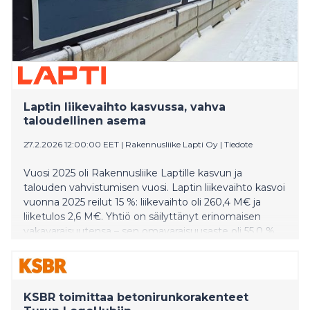
Laptin liikevaihto kasvussa, vahva
taloudellinen asema
27.2.2026 12:00:00 EET
|
Rakennusliike Lapti Oy
|
Tiedote
Vuosi 2025 oli Rakennusliike Laptille kasvun ja
talouden vahvistumisen vuosi. Laptin liikevaihto kasvoi
vuonna 2025 reilut 15 %: liikevaihto oli 260,4 M€ ja
liiketulos 2,6 M€. Yhtiö on säilyttänyt erinomaisen
vakavaraisuutensa – sen omavaraisuusaste oli 55,0 %.
Lapti lähtee vuoteen 2026 yli 400 M€:n voitetulla ja
tulouttamattomalla hankekannalla sekä neljällä
rakenteilla olevalla RS-asuntokohteella.
KSBR toimittaa betonirunkorakenteet