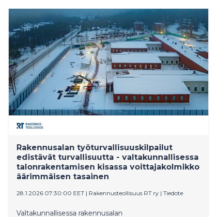
Rakennusalan työturvallisuuskilpailut
edistävät turvallisuutta - valtakunnallisessa
talonrakentamisen kisassa voittajakolmikko
äärimmäisen tasainen
28.1.2026 07:30:00 EET
|
Rakennusteollisuus RT ry
|
Tiedote
Valtakunnallisessa rakennusalan