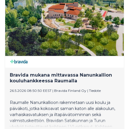
2027 alkaen.
Bravida mukana mittavassa Nanunkallion
kouluhankkeessa Raumalla
26.5.2026 08:50:50 EEST
|
Bravida Finland Oy
|
Tiedote
Raumalle Nanunkallioon rakennetaan uusi koulu ja
päiväkoti, jotka kokoavat saman katon alle alakoulun,
varhaiskasvatuksen ja iltapäivätoiminnan sekä
valmistuskeittiön. Bravidan Satakunnan ja Turun
yksiköt toteuttavat kohteen LVI-ratkaisut. Kohteen