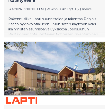
ikääntyneille
13.4.2026 09:00:00 EEST
|
Rakennusliike Lapti Oy
|
Tiedote
Rakennusliike Lapti suunnittelee ja rakentaa Pohjois-
Karjan hyvinvointialueen – Siun soten käyttöön kaksi
ikäihmisten asumispalveluyksikköä Joensuuhun.
Rantakylään toteutettavien kohteiden rakentaminen
alkoi huhtikuun alussa, ja asumispalveluyksiköt
valmistuvat kesällä 2027.