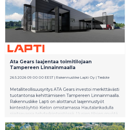
Ata Gears laajentaa toimitilojaan
Tampereen Linnainmaalla
26.5.2026 09:00:00 EEST
|
Rakennusliike Lapti Oy
|
Tiedote
Metalliteollisuusyritys ATA Gears investoi merkittävästi
tuotantonsa kehittämiseen Tampereen Linnainmaalla.
Rakennusliike Lapti on aloittanut laajennustyöt
kiinteistöyhtiö Kielon omistamassa Hautalankadulla
sijaitsevassa tehdaskiinteistössä. Uusien tilojen myötä
ATA Gears laajentaa tuotantoaan ja siirtää Atalassa
sijaitsevan pääkonttorinsa Linnainmaalle alkuvuodesta