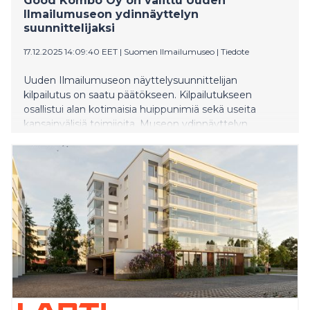
Good Kombo Oy on valittu Uuden
Ilmailumuseon ydinnäyttelyn
suunnittelijaksi
17.12.2025 14:09:40 EET
|
Suomen Ilmailumuseo
|
Tiedote
Uuden Ilmailumuseon näyttelysuunnittelijan
kilpailutus on saatu päätökseen. Kilpailutukseen
osallistui alan kotimaisia huippunimiä sekä useita
kansainvälisiä toimijoita. Museon ydinnäyttelyn
suunnittelu- ja toteutuskumppaniksi on valittu
näyttelysuunnitteluun erikoistunut Good Kombo Oy.
Uuden museon ydinnäyttely suunnitellaan ja
toteutetaan tiiviissä yhteistyössä museon
asiantuntijatiimin kanssa.