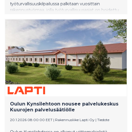
työturvallisuuskilpailussa palkitaan vuosittain
rakennustyömaa, jolla työturvallisuusasiat on hoidettu
esimerkillisellä tavalla. Turvallisuuskilpailujen kärjessä on
tahkottu aiemminkin kovia tuloksia, mutta
tämänvuotisista päätuomari tuli erityisen onnelliseksi.
Oulun Kynsilehtoon nousee palvelukeskus
Kuurojen palvelusäätiölle
20.1.2026 08:00:00 EET
|
Rakennusliike Lapti Oy
|
Tiedote
Oulun Kynsilehdossa on alkanut viittomakielistä