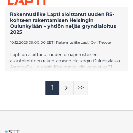
Rakennusliike Lapti aloittanut uuden RS-
kohteen rakentamisen Helsingin
Oulunkylään – yhtiön neljäs gryndialoitus
2025
10.12.2025 09:00:00 EET
|
Rakennusliike Lapti Oy
|
Tiedote
Lapti on aloittanut uuden omaperusteisen
asuntokohteen rakentamisen Helsingin Oulunkylässä.
Asunto Oy Helsingin Kruununvoutiin valmistuu 21
asuntoa loppuvuodesta 2026.
1
>>