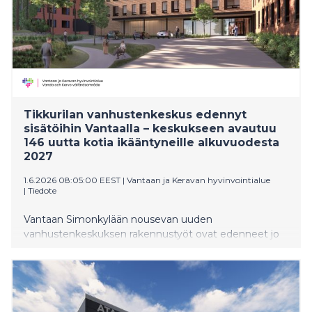
Tikkurilan vanhustenkeskus edennyt
sisätöihin Vantaalla – keskukseen avautuu
146 uutta kotia ikääntyneille alkuvuodesta
2027
1.6.2026 08:05:00 EEST
|
Vantaan ja Keravan hyvinvointialue
|
Tiedote
Vantaan Simonkylään nousevan uuden
vanhustenkeskuksen rakennustyöt ovat edenneet jo
pitkälle sisätöihin. Alkuvuodesta 2027 avautuva
nelikerroksinen uudisrakennus tuo alueelle 146 uutta
asukaspaikkaa ja vastaa kasvavaan ikääntyneiden
asumis- ja hoivapalvelujen tarpeeseen.