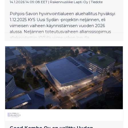
14.1.2026 14:09:08 EET
|
Rakennusliike Lapti Oy
|
Tiedote
Pohjois-Savon hyvinvointialueen aluehallitus hyväksyi
1.12.2025 KYS Uusi Sydän -projektin neljännen, eli
viimeisen vaiheen käynnistämisen vuoden 2026
alussa. Neljännen toteutusvaiheen allianssisopimus
allekirjoitettiin KYSillä viime viikon lopulla.