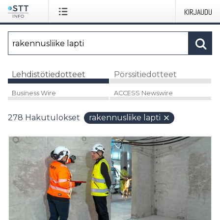
KIRJAUDU
Lehdistötiedotteet
Pörssitiedotteet
Business Wire
ACCESS Newswire
278
Hakutulokset
rakennusliike lapti