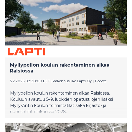
Myllypellon koulun rakentaminen alkaa
Raisiossa
5.2.2026 08:30:00 EET
|
Rakennusliike Lapti Oy
|
Tiedote
Myllypellon koulun rakentaminen alkaa Raisiossa.
Kouluun avautuu 5–9. luokkien opetustilojen lisäksi
Mylly-Antin koulun toimintatilat sekä kirjasto- ja
nuorisotilat elokuussa 2028.