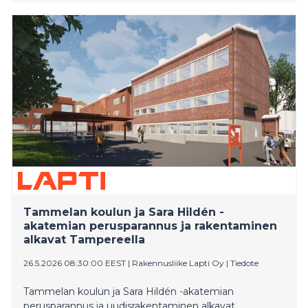
pääurakoitsijana toimii Rakennusliike Lapti Oy, jonka
kanssa Bravida on tehnyt urakasta sopimuksen.
Hankkeen tilaaja on Rauman kaupunki.
Tammelan koulun ja Sara Hildén -
akatemian perusparannus ja rakentaminen
alkavat Tampereella
26.5.2026 08:30:00 EEST
|
Rakennusliike Lapti Oy
|
Tiedote
Tammelan koulun ja Sara Hildén -akatemian
perusparannus ja uudisrakentaminen alkavat