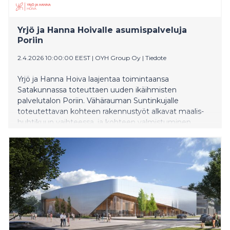
Yrjö ja Hanna Hoivalle asumispalveluja
Poriin
2.4.2026 10:00:00 EEST
|
OYH Group Oy
|
Tiedote
Yrjö ja Hanna Hoiva laajentaa toimintaansa
Satakunnassa toteuttaen uuden ikäihmisten
palvelutalon Poriin. Vähärauman Suntinkujalle
toteutettavan kohteen rakennustyöt alkavat maalis-
huhtikuun vaihteessa, ja kohteen valmistuminen
ajoittuu keväälle 2027. Palvelutalon rakentamisesta
vastaa Rakennusliike Lapti Oy ja kohteen omistajana
toimii Northern Horizonin hallinnoima rahasto.