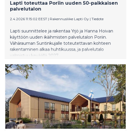
Lapti toteuttaa Poriin uuden 50-paikkaisen
palvelutalon
2.4.2026 11:15:02 EEST
|
Rakennusliike Lapti Oy
|
Tiedote
Lapti suunnittelee ja rakentaa Yrjö ja Hanna Hoivan
käyttöön uuden ikäihmisten palvelutalon Poriin.
Vähärauman Suntinkujalle toteutettavan kohteen
rakentaminen alkaa huhtikuussa, ja palvelutalo
valmistuu keväällä 2027.