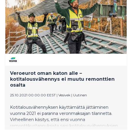
Veroeurot oman katon alle –
kotitalousvähennys ei muutu remonttien
osalta
25.10.2021 00:00:00 EEST
|
Vesivek
|
Uutinen
Kotitalousvähennyksen käyttämättä jättäminen
vuonna 2021 ei paranna veronmaksajan tilannetta.
Virheellinen käsitys, että ensi vuonna
remonttikustannuksista saisi kotitalousvähennyksien
piiriin paksumman siivun, ei pidä paikkaansa.