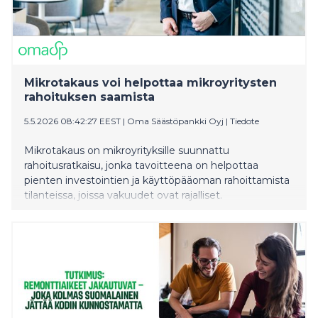
Mikrotakaus voi helpottaa mikroyritysten
rahoituksen saamista
5.5.2026 08:42:27 EEST
|
Oma Säästöpankki Oyj
|
Tiedote
Mikrotakaus on mikroyrityksille suunnattu
rahoitusratkaisu, jonka tavoitteena on helpottaa
pienten investointien ja käyttöpääoman rahoittamista
tilanteissa, joissa vakuudet ovat rajalliset.