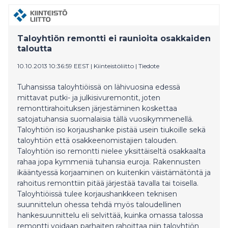
Taloyhtiön remontti ei raunioita osakkaiden
taloutta
10.10.2013 10:36:59 EEST
|
Kiinteistöliitto
|
Tiedote
Tuhansissa taloyhtiöissä on lähivuosina edessä
mittavat putki- ja julkisivuremontit, joten
remonttirahoituksen järjestäminen koskettaa
satojatuhansia suomalaisia tällä vuosikymmenellä.
Taloyhtiön iso korjaushanke pistää usein tiukoille sekä
taloyhtiön että osakkeenomistajien talouden.
Taloyhtiön iso remontti nielee yksittäiseltä osakkaalta
rahaa jopa kymmeniä tuhansia euroja. Rakennusten
ikääntyessä korjaaminen on kuitenkin väistämätöntä ja
rahoitus remonttiin pitää järjestää tavalla tai toisella.
Taloyhtiöissä tulee korjaushankkeen teknisen
suunnittelun ohessa tehdä myös taloudellinen
hankesuunnittelu eli selvittää, kuinka omassa talossa
remontti voidaan parhaiten rahoittaa niin taloyhtiön