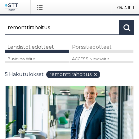
KIRJAUDU
Lehdistötiedotteet
Pörssitiedotteet
Business Wire
ACCESS Newswire
5
Hakutulokset
remonttirahoitus