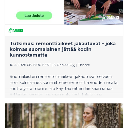
Tutkimus: remonttiaikeet jakautuvat – joka
kolmas suomalainen jättää kodin
kunnostamatta
10.4.2026 08:15:00 EEST
|
S-Pankki Oyj
|
Tiedote
Suomalaisten remontointiaikeet jakautuvat selvästi:
noin kolmannes suunnittelee remonttia vuoden sisällä,
mutta yhtä moni ei aio käyttää siihen lainkaan rahaa.
S-Pankin kyselyn mukaan erityisesti tulotaso ja
asumismuoto vaikuttavat siihen, tartutaanko kodin
kunnostukseen vai lykätäänkö sitä. Remontin
viivästyminen voi kuitenkin kasvattaa kustannuksia
myöhemmin.