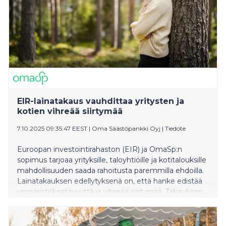
EIR-lainatakaus vauhdittaa yritysten ja
kotien vihreää siirtymää
7.10.2025 09:35:47 EEST
|
Oma Säästöpankki Oyj
|
Tiedote
Euroopan investointirahaston (EIR) ja OmaSp:n
sopimus tarjoaa yrityksille, taloyhtiöille ja kotitalouksille
mahdollisuuden saada rahoitusta paremmilla ehdoilla.
Lainatakauksen edellytyksenä on, että hanke edistää
ympäristökestävyyttä ja vihreää siirtymää. Takauksen
ansiosta hankkeelle voi saada rahoitusta pidemmillä
laina-ajoilla ja pienemmillä vakuusvaatimuksilla.