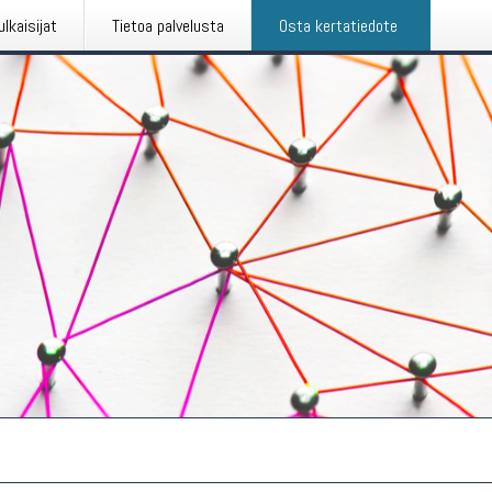
ulkaisijat
Tietoa palvelusta
Osta kertatiedote