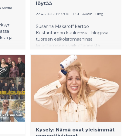
löytää
n Media
22.4.2026 09:15:00 EEST
|
Avain
|
Blogi
yksyn
Susanna Makaroff kertoo
vassa
Kustantamon kuulumisia -blogissa
sia ja
tuoreen esikoisromaaninsa
kirjoittamiseen vaikuttaneesta
henkilökohtaisesta historiasta. "Piiri
pieni pyörii -kirjan kirjoittaminen oli
lopulta henkilökohtainen terapiani
homehelvettivuosien traumoista irti
päästämiseen. Halusin opetella
elämään ilman jatkuvaa huolta,
pelkoa ja stressiä, hengittää
kevyemmin, heittäytyä rohkeasti
kiinnostaviin uusiin juttuihin,
hullutellakin", Makaroff kirjoittaa.
Kysely: Nämä ovat yleisimmät
remonttivirheet