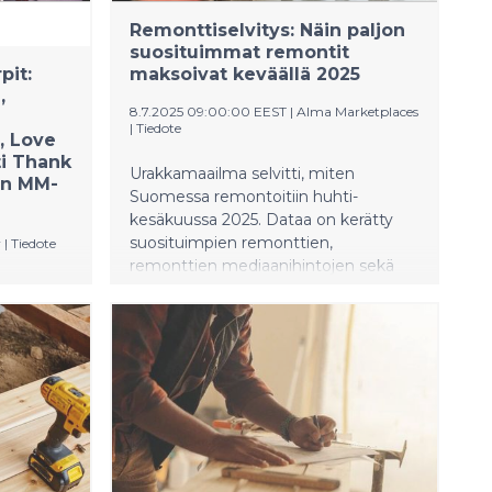
Remonttiselvitys: Näin paljon
suosituimmat remontit
pit:
maksoivat keväällä 2025
,
8.7.2025 09:00:00 EEST
|
Alma Marketplaces
|
Tiedote
, Love
i Thank
Urakkamaailma selvitti, miten
en MM-
Suomessa remontoitiin huhti-
kesäkuussa 2025. Dataa on kerätty
suosituimpien remonttien,
y
|
Tiedote
remonttien mediaanihintojen sekä
kadulle
hintojen muutosten osalta.
ähtien
oistoa
dessa
-
n kylmää
ähdään
fmanista