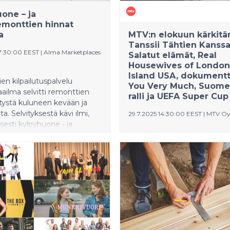
one – ja
emonttien hinnat
a
MTV:n elokuun kärkitär
Tanssii Tähtien Kanssa
07:30:00 EEST
|
Alma Marketplaces
Salatut elämät, Real
Housewives of London
Island USA, dokumentt
n kilpailutuspalvelu
You Very Much, Suom
ilma selvitti remonttien
ralli ja UEFA Super Cup
tystä kuluneen kevään ja
ta. Selvityksestä kävi ilmi,
29.7.2025 14:30:00 EEST
|
MTV O
isesti kylpyhuone - ja
onttien mediaanihinnoissa
Salatut elämät palaa Pihlaja
issä selvää laskua.
tuorein kääntein ja Tanssii T
Kanssa tuo säkenöivää tähtil
sunnuntai-iltoihin. Täysin uu
Real Housewives of London 
realitysarjassa samppanja o
ja tunteet kuumia.
Dokumenttikattauksessa n
koomikkolegenda Andy Kau