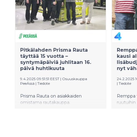
areenoilta. Luvassa on syksyn
kiinnostavin ja puhutuin
ohjelmakattaus – tutustu ja ihastu!
Pitkälahden Prisma Rauta
Remppa
täyttää 15 vuotta –
kausi al
syntymäpäiviä juhlitaan 16.
lisäbud
päivä huhtikuuta
nyt väh
9.4.2025 09:51:51 EEST
|
Osuuskauppa
24.2.2025 
PeeÄssä
|
Tiedote
|
Tiedote
Prisma Rauta on asiakkaiden
Remppa v
omistama rautakauppa.
ruutuihin
kaudella 
Paanasen 
kilpakum
kiinteist
Ohjelman