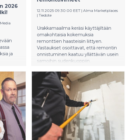
n 2026
12.11.2025 09:30:00 EET
|
Alma Marketplaces
ki!
|
Tiedote
 Media
Urakkamaailma keräsi käyttäjiltään
omakohtaisia kokemuksia
evään
remonttien haasteisiin liittyen.
vassa
Vastaukset osoittavat, että remontin
sia ja
onnistuminen kaatuu yllättävän usein
samoihin sudenkuoppiin.