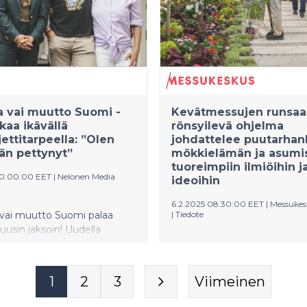
 vai muutto Suomi -
Kevätmessujen runsa
kaa ikävällä
rönsyilevä ohjelma
jettitarpeella: ”Olen
johdattelee puutarhan
än pettynyt”
mökkielämän ja asumi
tuoreimpiin ilmiöihin j
10:00:00 EET
|
Nelonen Media
ideoihin
6.2.2025 08:30:00 EET
|
Messukes
ai muutto Suomi palaa
|
Tiedote
 uusin jaksoin! Uudella
Kevätmessujen runsas ja
sisustusarkkitehti Marko
ajankohtainen ohjelma esitt
leikkimielisenä
tuoreimmat trendit, ideat ja 
ppanina nähdään
1
2
3
Viimeinen
puutarhoihin, asumiseen,
önvälittäjä Nina Schönberg.
rakentamiseen ja remontoint
 yhteistyökumppanina