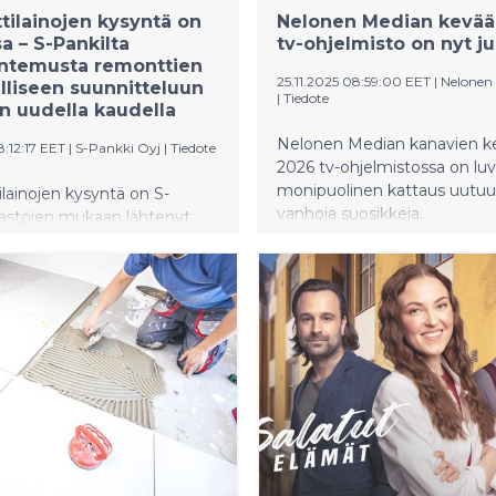
kel kerrallaan.
ilainojen kysyntä on
Nelonen Median kevää
a – S-Pankilta
tv-ohjelmisto on nyt jul
untemusta remonttien
25.11.2025 08:59:00 EET
|
Nelonen
lliseen suunnitteluun
|
Tiedote
n uudella kaudella
Nelonen Median kanavien k
8:12:17 EET
|
S-Pankki Oyj
|
Tiedote
2026 tv-ohjelmistossa on lu
monipuolinen kattaus uutuuk
ainojen kysyntä on S-
vanhoja suosikkeja.
lastojen mukaan lähtenyt
n kasvuun, ja erityisesti
uksiin liittyvät lainat
vat tällä hetkellä. MTV3:n
uudella kaudella S-Pankki
siantuntijanäkökulmaa koti-
monttien taloudelliseen
eluun ohjelman yhtenä
styökumppanina.