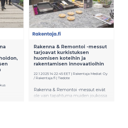
ana
Rakenna & Remontoi -messut
tarjoavat kurkistuksen
hoidon,
huomisen koteihin ja
sen
rakentamisen innovaatioihin
a
22.1.2025 14:22:45 EET
|
Rakentaja Mediat Oy
/ Rakentaja.fi
|
Tiedote
kus
Rakenna & Remontoi -messut eivät
ole vain tapahtuma muiden joukossa
– ne ovat ikkuna siihen, miten
elee
rakennamme ja remontoimme
tietoa
huomenna. Kestävät materiaalit,
älyteknologian mullistukset sekä
iin sekä
energiatehokkuuden uusimmat