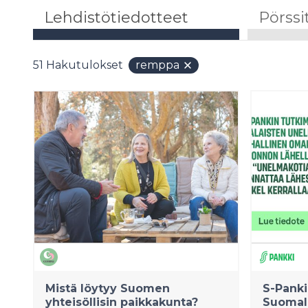
Lehdistötiedotteet
Pörssi
51
Hakutulokset
remppa
Mistä löytyy Suomen
S-Panki
yhteisöllisin paikkakunta?
Suomal