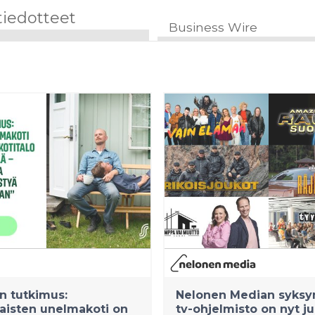
tiedotteet
Business Wire
n tutkimus:
Nelonen Median syksy
aisten unelmakoti on
tv-ohjelmisto on nyt jul