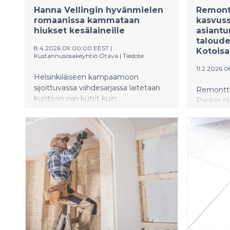
edistää as
Hanna Vellingin hyvänmielen
Remontt
romaanissa kammataan
kasvuss
hiukset kesälaineille
asiant
taloude
8.4.2026 09:00:00 EEST
|
Kotoisa
Kustannusosakeyhtiö Otava
|
Tiedote
11.2.2026 0
Helsinkiläiseen kampaamoon
sijoittuvassa viihdesarjassa laitetaan
Remonttil
kuntoon niin kutrit kuin
Pankin ti
ihmissuhteetkin. Kesälaineita on
hienoisee
sarjan avausosa.
peruskorja
kiinnosta
Kotoisan 
tarjoaa a
ja pihare
suunnitt
pääyhtei