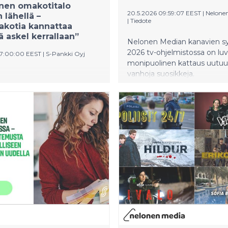
inen omakotitalo
20.5.2026 09:59:07 EEST
|
Nelone
 lähellä –
|
Tiedote
akotia kannattaa
ä askel kerrallaan”
Nelonen Median kanavien s
2026 tv-ohjelmistossa on lu
07:00:00 EEST
|
S-Pankki Oyj
monipuolinen kattaus uutuuk
vanhoja suosikkeja.
alo on edelleen
sten ylivoimainen
elma. Lähes kuusi
tä suomalaisesta nimeää
alon unelmakodikseen.
sumiskeskustelussa korostuu
n tiivistyminen,
sten asumistoiveissa
at edelleen rauhallinen
a luonnonläheisyys. S-Pankin
tijan mukaan
kkinat tarjoavat tällä
myös mahdollisuuksia, ja
umishaaveita voidaan