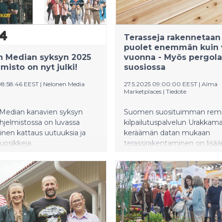
kertova Thank You Very Much
Chris Wilchan Flipside sekä j
aiemmin MTV Katsomossa jul
nyt MTV Subilla esitettävä
Terasseja rakennetaan
dokumentti Frendit-näyttelij
puolet enemmän kuin 
Matthew Perrystä. Lisäksi 
n Median syksyn 2025
vuonna - Myös pergola
Super Cup käynnistää jalkap
misto on nyt julki!
suosiossa
ja Suomen MM-rallin suorilla
08:58:46 EEST
|
Nelonen Media
27.5.2025 09:00:00 EEST
|
Alma
lähetyksillä herkutellaan MTV
Marketplaces
|
Tiedote
MTV Sub -kanavilla jokaisena
ajopäivänä. MTV:n kärkitärpi
Median kanavien syksyn
Suomen suosituimman rem
yhteen pakettiin kuukauden
hjelmistossa on luvassa
kilpailutuspalvelun Urakkama
kiinnostavimmat julkaisut s
nen kattaus uutuuksia ja
keräämän datan mukaan
Katsomosta että MTV:n kanav
uosikkeja.
terassirakentaminen on lisä
Heinäkuun tärppeihin pääset
Suomessa jopa puolella.
tästä.