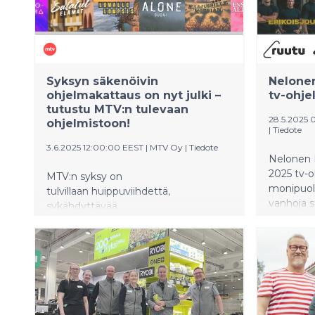
Syksyn säkenöivin
Nelone
ohjelmakattaus on nyt julki –
tv-ohjel
tutustu MTV:n tulevaan
28.5.2025 
ohjelmistoon!
|
Tiedote
3.6.2025 12:00:00 EEST
|
MTV Oy
|
Tiedote
Nelonen 
2025 tv-o
MTV:n syksy on
monipuoli
tulvillaan huippuviihdettä,
vanhoja s
sykähdyttävää
draamaa ja koukuttavia
uutuuksia. Laadukkaat
ajankohtaisohjelmat ja uutiset
pureutuvat päivän tärkeimpiin
puheenaiheisiin ja tarjolla on
tietysti myös huippu-
urheilua niin kotimaasta kuin kansainvälisiltä