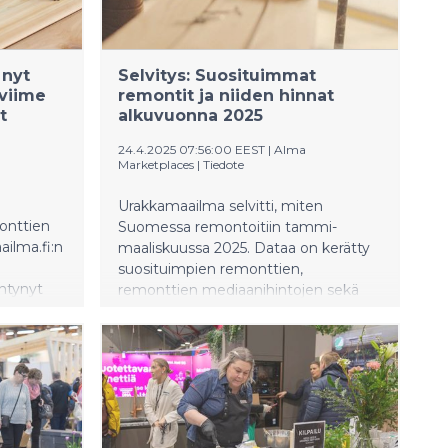
, ohjaaja
o
kaistu,
 nyt
Selvitys: Suosituimmat
ä
viime
remontit ja niiden hinnat
UEFA
t
alkuvuonna 2025
allosyksyn
24.4.2025 07:56:00 EEST
|
Alma
Marketplaces
|
Tiedote
3- tai
Urakkamaailma selvitti, miten
t kokoaa
onttien
Suomessa remontoitiin tammi-
ailma.fi:n
maaliskuussa 2025. Dataa on kerätty
ekä MTV
suosituimpien remonttien,
ilta.
äntynyt
remonttien mediaanihintojen sekä
 vielä
hintojen muutosten osalta.