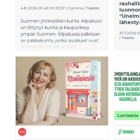
rauhall
4.8.2026 09:45:00 EEST
|
Commu
|
Tiedote
luonnon
“Unelm
Suomen yhteisöllisin kunta -kilpailuun
lähesty
on liittynyt kuntia ja kaupunkeja
31.7.2026 
ympäri Suomen. Kilpailussa palkitaan
|
Tiedote
se paikkakunta, jonka asukkaat ovat
auttaneet toisiaan eniten
Omakotit
yhteisösovellus Commussa.
suomalai
Voittajakunta saa 3000€
asumisun
palkintopotin käytettäväksi
kymmenes
asukkaiden yhteiseen hyvään.
omakotit
Taustalla on yksinkertainen ajatus:
Vaikka a
yhteisöllisyys on yhteinen vastuu, joka
kaupunkie
rakentuu arjen pienistä teoista.
suomalai
painottuv
sijainti j
asiantun
asuntomar
hetkellä 
monen as