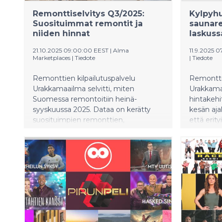
Remonttiselvitys Q3/2025:
Kylpyhu
Suosituimmat remontit ja
saunar
niiden hinnat
laskuss
21.10.2025 09:00:00 EEST
|
Alma
11.9.2025 
Marketplaces
|
Tiedote
|
Tiedote
Remonttien kilpailutuspalvelu
Remonttie
Urakkamaailma selvitti, miten
Urakkamaa
Suomessa remontoitiin heinä-
hintakehi
syyskuussa 2025. Dataa on kerätty
kesän ajal
suosituimpien remonttien,
että erity
remonttien mediaanihintojen sekä
saunarem
hintojen muutosten osalta.
on nähtäv