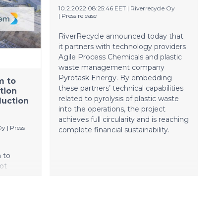
laitoskapasiteettia tuottaen
tegral
10.2.2022 08:25:46 EET
|
Riverrecycle Oy
aikaisemmin polttoon päätyneestä
e
|
Press release
muovijätteestä uusia raaka-aineita
uction
muoviteollisuudelle.
 at the
RiverRecycle announced today that
it partners with technology providers
key
Agile Process Chemicals and plastic
ition. “We
waste management company
f this
Pyrotask Energy. By embedding
m to
el in
these partners’ technical capabilities
tion
ineux,
related to pyrolysis of plastic waste
duction
ustry
into the operations, the project
ve gearbox
achieves full circularity and is reaching
Oy
|
Press
n of
complete financial sustainability.
 the
lly
 to
 speeds.
lot
ping to
tented
el
 cent.