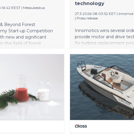
technology
8:16:42 EEST
|
Messukeskus
27.3.2026 08:03:52 EET
|
Innomot
|
Press release
 & Beyond Forest
Innomotics wins several ord
my Start-up Competition
provide motor and drive te
rth new and significant
for turbine replacement proj
in the field of forest
totaling a volume in the hig
my. The winner of the 2026
double-digit million EUR ra
ion is Woamy, which has
Environmental, operational 
 recyclable cellulose-based
financial benefits for many i
to replace plastic foams in
and industrial applications 
e packaging.
diversity underlines market 