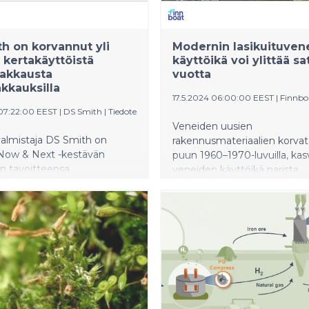
hjaisen raaka-aineen.
h on korvannut yli
Modernin lasikuituven
i kertakäyttöistä
käyttöikä voi ylittää sa
akkausta
vuotta
kkauksilla
17.5.2024 06:00:00 EEST
|
Finnbo
07:22:00 EEST
|
DS Smith
|
Tiedote
Veneiden uusien
almistaja DS Smith on
rakennusmateriaalien korva
 Now & Next -kestävän
puun 1960–1970-luvuilla, kas
n tavoitteensa
veneiden käyttöikä parista
ttöisten muovipakkausten
vuosikymmenestä yli sataan
en osalta tekemällä työtä
Suomessa poistuu käytöstä
siakkaidensa kanssa.
Finnboatin arvion mukaan vai
 asiakkaisiin kuuluu monia
tuhat venettä vuosittain.
ähittäiskaupan ja
tuotteiden brändejä