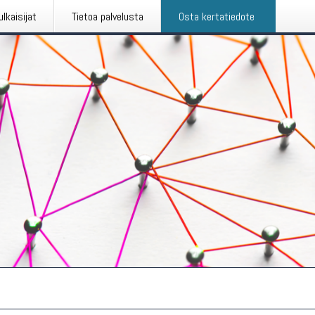
ulkaisijat
Tietoa palvelusta
Osta kertatiedote