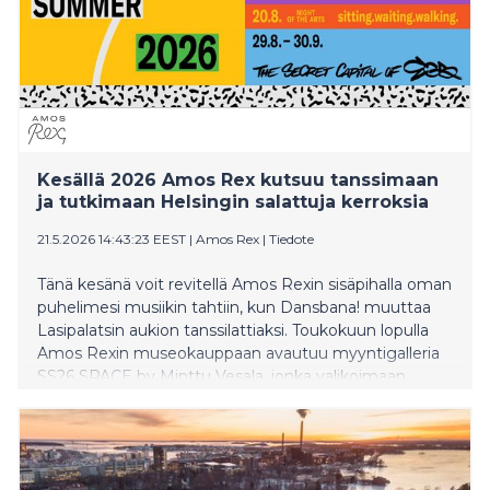
Kesällä 2026 Amos Rex kutsuu tanssimaan
ja tutkimaan Helsingin salattuja kerroksia
21.5.2026 14:43:23 EEST
|
Amos Rex
|
Tiedote
Tänä kesänä voit revitellä Amos Rexin sisäpihalla oman
puhelimesi musiikin tahtiin, kun Dansbana! muuttaa
Lasipalatsin aukion tanssilattiaksi. Toukokuun lopulla
Amos Rexin museokauppaan avautuu myyntigalleria
SS26 SPACE by Minttu Vesala, jonka valikoimaan
kuuluu suomalaisia vaatteita, asusteita ja esineitä.
Kesän kruunaa taiteilija EGS:in projekti, joka levittäytyy
ympäri Helsinkiä ja muuttaa kaupungin
vaihtoehtoiseksi näyttelyksi.