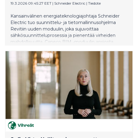
19.3.2026 09:45:27 EET
|
Schneider Electric
|
Tiedote
Kansainvälinen energiateknologiajohtaja Schneider
Electric tuo suunnittelu- ja tietomallinnusohjelma
Revitiin uuden moduulin, joka sujuvoittaa
sähkösuunnitteluprosessia ja pienentää virheiden
mahdollisuutta. Caneco BIM -moduulin ansiosta
samalla ohjelmalla voi tehdä sekä sähkösuunnitelman,
3D-mallinnuksen että kaikki tarvittavat laskennat.