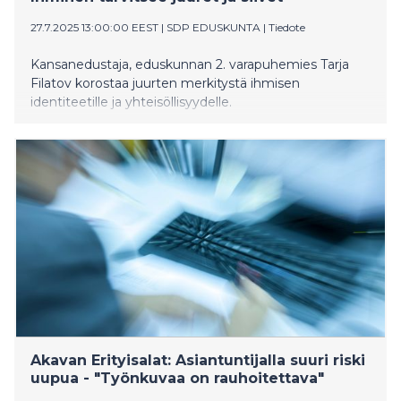
27.7.2025 13:00:00 EEST
|
SDP EDUSKUNTA
|
Tiedote
Kansanedustaja, eduskunnan 2. varapuhemies Tarja
Filatov korostaa juurten merkitystä ihmisen
identiteetille ja yhteisöllisyydelle.
Akavan Erityisalat: Asiantuntijalla suuri riski
uupua - "Työnkuvaa on rauhoitettava"