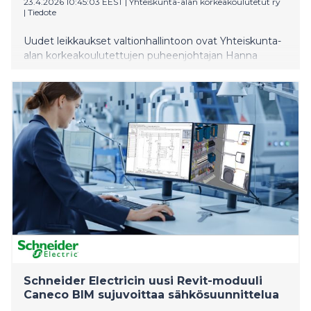
23.4.2026 10:45:03 EEST
|
Yhteiskunta-alan korkeakoulutetut ry
|
Tiedote
Uudet leikkaukset valtionhallintoon ovat Yhteiskunta-
alan korkeakoulutettujen puheenjohtajan Hanna
Saulin mielestä täysin kohtuuttomia. Jo vuonna 2023
valtionhallinnolla työskentelevistä ykalaisista yli kaksi
kolmasosaa arvioi, etteivät henkilöstöresurssit olleet
riittävät työtehtävien suorittamiseen huolellisesti ja
määräajoissa.
Schneider Electricin uusi Revit-moduuli
Caneco BIM sujuvoittaa sähkösuunnittelua