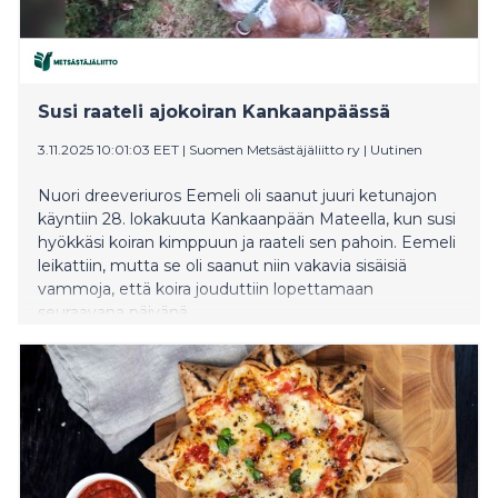
Susi raateli ajokoiran Kankaanpäässä
3.11.2025 10:01:03 EET
|
Suomen Metsästäjäliitto ry
|
Uutinen
Nuori dreeveriuros Eemeli oli saanut juuri ketunajon
käyntiin 28. lokakuuta Kankaanpään Mateella, kun susi
hyökkäsi koiran kimppuun ja raateli sen pahoin. Eemeli
leikattiin, mutta se oli saanut niin vakavia sisäisiä
vammoja, että koira jouduttiin lopettamaan
seuraavana päivänä.