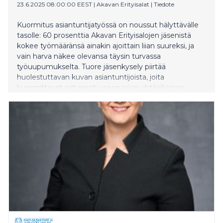
23.6.2025 08:00:00 EEST
|
Akavan Erityisalat
|
Tiedote
Kuormitus asiantuntijatyössä on noussut hälyttävälle
tasolle: 60 prosenttia Akavan Erityisalojen jäsenistä
kokee työmääränsä ainakin ajoittain liian suureksi, ja
vain harva näkee olevansa täysin turvassa
työuupumukselta. Tuore jäsenkysely piirtää
huolestuttavan kuvan asiantuntijoista, joita
kuormittavat erityisesti usean asian yhtäaikainen
tekeminen, kiire ja kasvavat vaatimukset. Ratkaisuna
Akavan Erityisalat esittää, että
työturvallisuuslainsäädäntöä täsmennetään
psykososiaalisen kuormituksen hallitsemiseksi. Liiton
jäsenkyselyyn vastasi yli 4 000 asiantuntijaa tai
esihenkilöä.