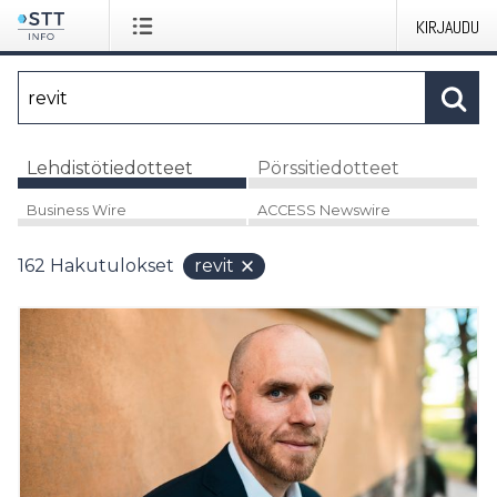
KIRJAUDU
Lehdistötiedotteet
Pörssitiedotteet
Business Wire
ACCESS Newswire
162
Hakutulokset
revit