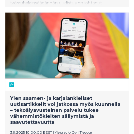
työrauhalainsäädännön uudistus on johtanut
kohtuuttoman suuriin sanktioihin työntekijöille. SDP:n
Niina Malmin mukaan laki on epätasapainoinen ja
hyökkää palkansaajien perusoikeuksia vastaan, samalla
kun työnantajille ei ole luvassa tiukennuksia.
Ylen saamen- ja karjalankieliset
uutisartikkelit voi jatkossa myös kuunnella
– tekoälyavusteinen palvelu tukee
vähemmistökielten säilymistä ja
saavutettavuutta
3.9.2025 10:00:00 EEST
|
Yleisradio Oy
|
Tiedote