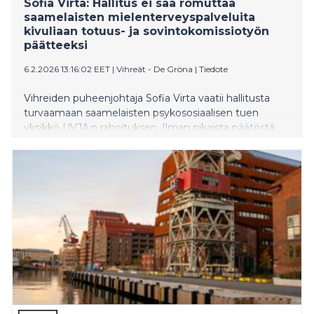
Sofia Virta: Hallitus ei saa romuttaa
saamelaisten mielenterveyspalveluita
kivuliaan totuus- ja sovintokomissiotyön
päätteeksi
6.2.2026 13:16:02 EET
|
Vihreät - De Gröna
|
Tiedote
Vihreiden puheenjohtaja Sofia Virta vaatii hallitusta
turvaamaan saamelaisten psykososiaalisen tuen
yksikkö UVJA:n rahoituksen. Ilman pikaista päätöstä
yksikkö joutuu aloittamaan toimintansa alasajon jo
tänä keväänä, mikä tarkoittaisi saamenkielisen ja
saamelaiskulttuurin mukaisen matalan kynnyksen
mielenterveyden tuen katoamista juuri nyt, kun
saamelaisten haavat on avattu.