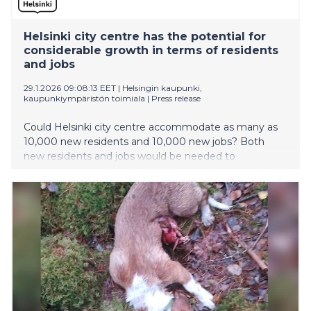
Helsinki city centre has the potential for
considerable growth in terms of residents
and jobs
29.1.2026 09:08:13 EET
|
Helsingin kaupunki,
kaupunkiympäristön toimiala
|
Press release
Could Helsinki city centre accommodate as many as
10,000 new residents and 10,000 new jobs? Both
new residents and jobs would be needed to
strengthen the vitality of the city centre. A new study
by the City of Helsinki shows that Helsinki city centre
has the preconditions for growth.