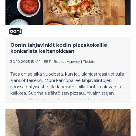
Oonin lahjavinkit kodin pizzakokeille
konkarista keltanokkaan
30.10.2025 15:41:14 EET
|
Bucket Agency
|
Tiedote
Taas on se aika vuodesta, kun joululahjastressi voi tulla
ajankohtaiseksi. Moni kamppailee lahjavalintojen
kanssa erityisesti niille läheisille, joilla tuntuu olevan jo
kaikkea. Suomalaislähtöisen pizzauunivalmistajan
Oonin valikoimasta löytyy täydelliset lahjavalinnat
kaikentasoisille kotikokeille. Vanhemmat, puolisot, ja
muut uusinta teknologiaa ja hyvää ruokaa arvostavat
kotikokit konkarista noviisiin saavat tänä vuonna
mieleisensä lahjan Oonin tuotteista. Alta löytyy lista
Oonin kuratoimista lahjatärpeistä vuodelle 2025 sekä