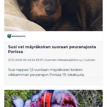
resepti jouluiseen Margherita-pizzatähteen.
Susi vei mäyräkoiran suoraan peuranajosta
Porissa
21.10.2025 09:42:54 EEST
|
Suomen Metsästäjäliitto ry
|
Uutinen
Susi nappasi 1,5-vuotiaan mäyräkoiran kesken
vilkkaimman peuranajon Porissa 19. lokakuuta.