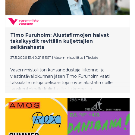
Timo Furuholm: Alustafirmojen halvat
taksikyydit revitään kuljettajien
selkänahasta
27.5.2026 13:40:21 EEST
|
Vasemmistoliitto
|
Tiedote
Vasemmistoliiton kansanedustaja, liikenne- ja
viestintävaliokunnan jäsen Timo Furuholm vaatii
taksialalle reiluja pelisääntöjä myös alustafirmoille
työskenteleville kuljettajille. Liikenne- ja
viestintävaliokunta sai tänään valmiiksi mietinnön
hallituksen esityksestä taksisääntelyn muuttamiseksi.