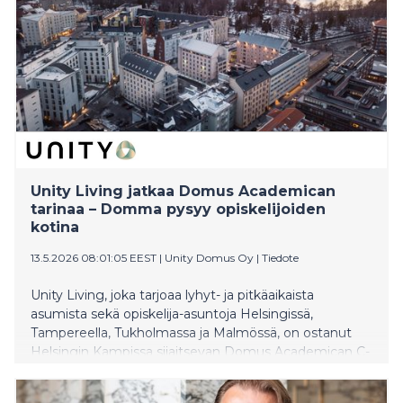
Unity Living jatkaa Domus Academican
tarinaa – Domma pysyy opiskelijoiden
kotina
13.5.2026 08:01:05 EEST
|
Unity Domus Oy
|
Tiedote
Unity Living, joka tarjoaa lyhyt- ja pitkäaikaista
asumista sekä opiskelija-asuntoja Helsingissä,
Tampereella, Tukholmassa ja Malmössä, on ostanut
Helsingin Kampissa sijaitsevan Domus Academican C-
ja D-talot Helsingin yliopiston ylioppilaskunnan (HYY)
omistamalta Ylvalta. Rakennukset sijaitsevat