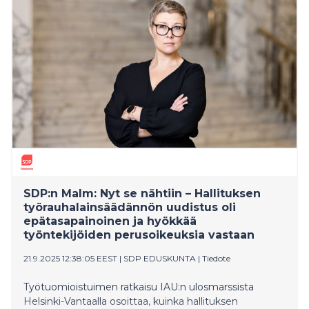
SDP:n Malm: Nyt se nähtiin – Hallituksen
työrauhalainsäädännön uudistus oli
epätasapainoinen ja hyökkää
työntekijöiden perusoikeuksia vastaan
21.9.2025 12:38:05 EEST
|
SDP EDUSKUNTA
|
Tiedote
Työtuomioistuimen ratkaisu IAU:n ulosmarssista
Helsinki-Vantaalla osoittaa, kuinka hallituksen