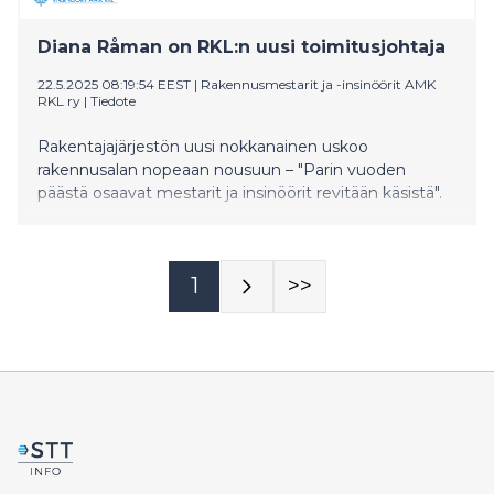
Diana Råman on RKL:n uusi toimitusjohtaja
22.5.2025 08:19:54 EEST
|
Rakennusmestarit ja -insinöörit AMK
RKL ry
|
Tiedote
Rakentajajärjestön uusi nokkanainen uskoo
rakennusalan nopeaan nousuun – "Parin vuoden
päästä osaavat mestarit ja insinöörit revitään käsistä".
1
>>