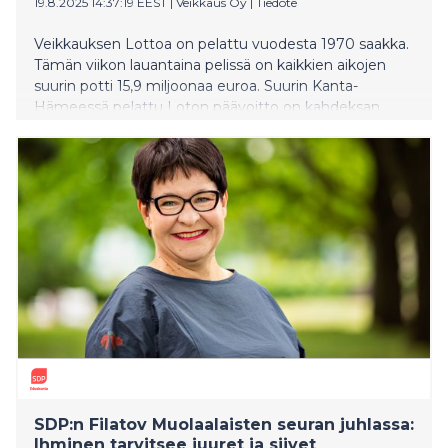
19.8.2025 14:37:19 EEST
|
Veikkaus Oy
|
Tiedote
Veikkauksen Lottoa on pelattu vuodesta 1970 saakka.
Tämän viikon lauantaina pelissä on kaikkien aikojen
suurin potti 15,9 miljoonaa euroa. Suurin Kanta-
Hämeessä pelattu Loton päävoitto on kahdeksan
miljoonaa euroa, joka osui Forssaan vuonna 2011.
Veikkauksen tilastoista paljastuu myös, että Kanta-
Hämeen kaikkiin kuntiin on osunut Loton päävoitto.
SDP:n Filatov Muolaalaisten seuran juhlassa:
Ihminen tarvitsee juuret ja siivet