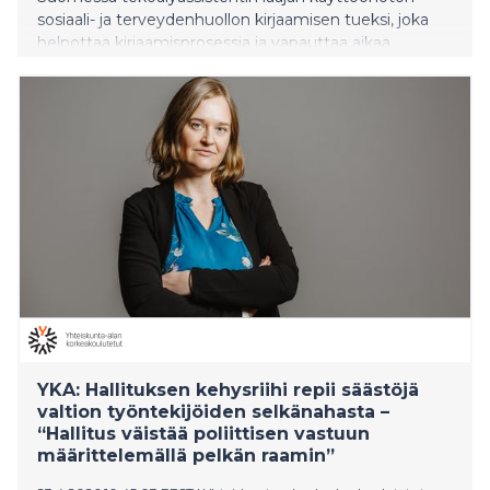
sosiaali- ja terveydenhuollon kirjaamisen tueksi, joka
helpottaa kirjaamisprosessia ja vapauttaa aikaa
asiakaskohtaamisiin. Tämä ratkaisu parantaa työn
tehokkuutta ja laatua, mahdollistaen nopeamman
palvelun sekä henkilöstön ja asiakkaiden välisen
vuorovaikutuksen.
YKA: Hallituksen kehysriihi repii säästöjä
valtion työntekijöiden selkänahasta –
“Hallitus väistää poliittisen vastuun
määrittelemällä pelkän raamin”