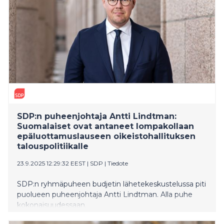
SDP:n puheenjohtaja Antti Lindtman:
Suomalaiset ovat antaneet lompakollaan
epäluottamuslauseen oikeistohallituksen
talouspolitiikalle
23.9.2025 12:29:32 EEST
|
SDP
|
Tiedote
SDP:n ryhmäpuheen budjetin lähetekeskustelussa piti
puolueen puheenjohtaja Antti Lindtman. Alla puhe
kokonaisuudessaan.