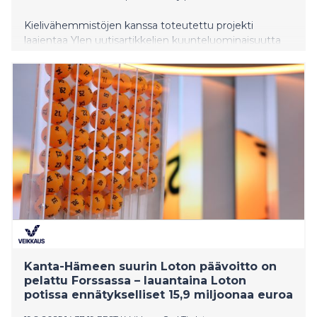
Kielivähemmistöjen kanssa toteutettu projekti
laajentaa Ylen uutisartikkelien kuunteluominaisuutta
yle.fi:ssä sekä Yle-sovelluksessa kahdelle uudelle
kielelle. Syyskuun 4. päivästä alkaen uutisartikkeleita
on mahdollista kuunnella saameksi (pohjoissaame).
Loppuvuodesta 2025 uutisartikkelit ovat
kuunneltavissa myös karjalaksi (livvinkarjala).
Kanta-Hämeen suurin Loton päävoitto on
pelattu Forssassa – lauantaina Loton
potissa ennätykselliset 15,9 miljoonaa euroa