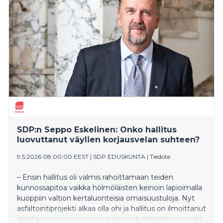
Hietaniemenkatu 14:ssä, Helsingissä ja kaikki 229
opiskelija-asuntoa jatkavat opiskelija-asuntokäytössä.
SDP:n Seppo Eskelinen: Onko hallitus
luovuttanut väylien korjausvelan suhteen?
9.5.2026 08:00:00 EEST
|
SDP EDUSKUNTA
|
Tiedote
– Ensin hallitus oli valmis rahoittamaan teiden
kunnossapitoa vaikka hölmöläisten keinoin lapioimalla
kuoppiin valtion kertaluonteisia omaisuustuloja. Nyt
asfaltointiprojekti alkaa olla ohi ja hallitus on ilmoittanut
alentavansa jo ensi vuonna perusväylänpidon pysyvää