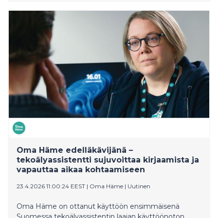
rahoitusta 30 miljoonalla. Onko hallitus siis luovuttanut
väylien korjausvelan suhteen, valtiovarainvaliokunnan
liikennejaoston sekä liikenne- ja viestintävaliokunnan
jäsen, kansanedustaja Seppo Eskelinen (sd.) kysyy.
Oma Häme edelläkävijänä –
tekoälyassistentti sujuvoittaa kirjaamista ja
vapauttaa aikaa kohtaamiseen
23.4.2026 11:00:24 EEST
|
Oma Häme
|
Uutinen
Oma Häme on ottanut käyttöön ensimmäisenä
Suomessa tekoälyassistentin laajan käyttöönoton