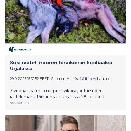
Susi raateli nuoren hirvikoiran kuoliaaksi
Urjalassa
29.9.2025 15:31:52 EEST
|
Suomen Metsästäjäliitto ry
|
Uutinen
2-vuotias harmaa norjanhirvikoira joutui suden
raatelemaksi Pirkanmaan Urjalassa 28. päivänä
syyskuuta.