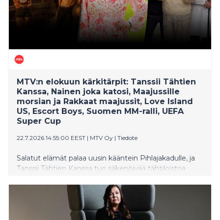
MTV:n elokuun kärkitärpit: Tanssii Tähtien
Kanssa, Nainen joka katosi, Maajussille
morsian ja Rakkaat maajussit, Love Island
US, Escort Boys, Suomen MM-ralli, UEFA
Super Cup
22.7.2026 14:55:00 EEST
|
MTV Oy
|
Tiedote
Salatut elämät palaa uusin kääntein Pihlajakadulle, ja
Tanssii Tähtien Kanssa tuo säkenöivää tähtiloistoa
sunnuntai-iltoihin. Maajussi-maanantai johdattaa
rakkauden äärelle Maajussille morsian- ja Rakkaat
maajussit -ohjelmien parissa. Uusi kotimainen
psykologinen trilleri Nainen joka katosi saa ensi-iltansa.
MTV Katsomoon saapuvat myös ranskalainen