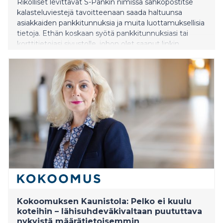
Rikolliset levittävät S-Pankin nimissä sähköpostitse
kalasteluviestejä tavoitteenaan saada haltuunsa
asiakkaiden pankkitunnuksia ja muita luottamuksellisia
tietoja. Ethän koskaan syötä pankkitunnuksiasi tai
korttitietojasi sivustolle, johon olet saanut linkin
sähköpostitse, tekstiviestinä tai pikaviestimissä.
Kokoomuksen Kaunistola: Pelko ei kuulu
koteihin – lähisuhdeväkivaltaan puututtava
nykyistä määrätietoisemmin