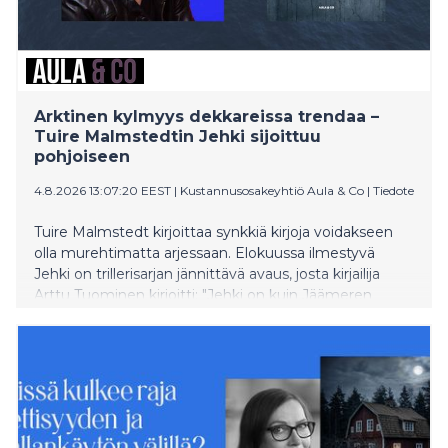
Arktinen kylmyys dekkareissa trendaa –
Tuire Malmstedtin Jehki sijoittuu
pohjoiseen
4.8.2026 13:07:20 EEST
|
Kustannusosakeyhtiö Aula & Co
|
Tiedote
Tuire Malmstedt kirjoittaa synkkiä kirjoja voidakseen
olla murehtimatta arjessaan. Elokuussa ilmestyvä
Jehki on trillerisarjan jännittävä avaus, josta kirjailija
Arttu Tuominen kirjoitti: "Jehki on kuin Jäämeren
sumu – arvoituksellinen, viiltävä ja kaunis."