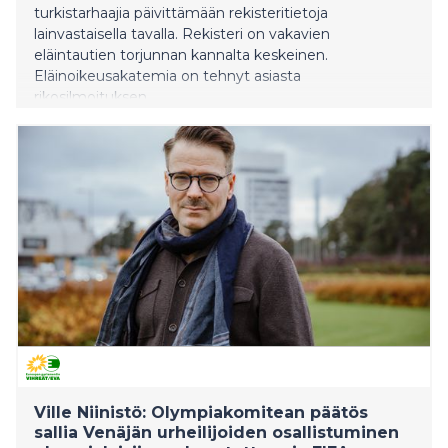
turkistarhaajia päivittämään rekisteritietoja
lainvastaisella tavalla. Rekisteri on vakavien
eläintautien torjunnan kannalta keskeinen.
Eläinoikeusakatemia on tehnyt asiasta
rikosilmoituksen.
Ville Niinistö: Olympiakomitean päätös
sallia Venäjän urheilijoiden osallistuminen