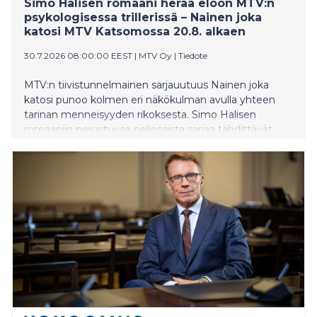
Simo Halisen romaani herää eloon MTV:n
psykologisessa trillerissä – Nainen joka
katosi MTV Katsomossa 20.8. alkaen
30.7.2026 08:00:00 EEST
|
MTV Oy
|
Tiedote
MTV:n tiivistunnelmainen sarjauutuus Nainen joka
katosi punoo kolmen eri näkökulman avulla yhteen
tarinan menneisyyden rikoksesta. Simo Halisen
romaaniin perustuvaa neliosaista sarjaa tähdittävät
Saga Sarkola, Johannes Holopainen, Oona Airola ja
Pekka Strang.