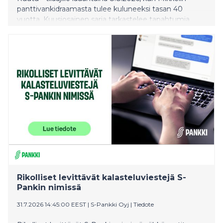
panttivankidraamasta tulee kuluneeksi tasan 40
vuotta. Kuusiosainen sarja tarkastelee tapahtumia
kaappaajan, panttivankien ja poliisin näkökulmista.
Rikolliset levittävät kalasteluviestejä S-
Pankin nimissä
31.7.2026 14:45:00 EEST
|
S-Pankki Oyj
|
Tiedote