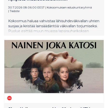
30.7.2026 08:06:00 EEST
|
Kokoomuksen eduskuntaryhmä
|
Tiedote
Kokoomus haluaa vahvistaa lähisuhdeväkivallan uhrien
suojaa ja kiristää lainsäädäntöä väkivallan torjumiseksi.
Puolue esittää muun muassa lapsirauharikoksen
säätämistä, pakottavan kontrollin kriminalisointia sekä
toimia lähestymiskiellon tehostamiseksi. Esitykset
sisältyvät Kokoomuksen kesäkuussa 2026
hyväksyttyyn tavoiteohjelmaan.