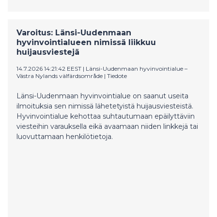
Varoitus: Länsi-Uudenmaan
hyvinvointialueen nimissä liikkuu
huijausviestejä
14.7.2026 14:21:42 EEST
|
Länsi-Uudenmaan hyvinvointialue –
Västra Nylands välfärdsområde
|
Tiedote
Länsi-Uudenmaan hyvinvointialue on saanut useita
ilmoituksia sen nimissä lähetetyistä huijausviesteistä.
Hyvinvointialue kehottaa suhtautumaan epäilyttäviin
viesteihin varauksella eikä avaamaan niiden linkkejä tai
luovuttamaan henkilötietoja.