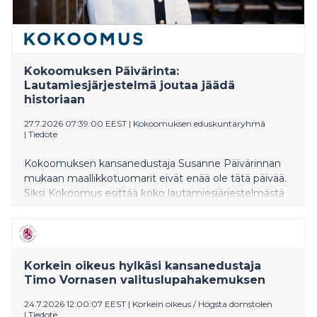
Kokoomuksen Päivärinta:
Lautamiesjärjestelmä joutaa jäädä
historiaan
27.7.2026 07:39:00 EEST
|
Kokoomuksen eduskuntaryhmä
|
Tiedote
Kokoomuksen kansanedustaja Susanne Päivärinnan
mukaan maallikkotuomarit eivät enää ole tätä päivää.
Siksi Kokoomus esittää koko lautamiesjärjestelmästä
luopumista.
Korkein oikeus hylkäsi kansanedustaja
Timo Vornasen valituslupahakemuksen
24.7.2026 12:00:07 EEST
|
Korkein oikeus / Högsta domstolen
|
Tiedote