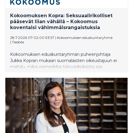
Kokoomuksen Kopra: Seksuaalirikolliset
pääsevät liian vähällä – Kokoomus
koventaisi vähimmäisrangaistuksia
28.7.2026 07:02:00 EEST
|
Kokoomuksen eduskuntaryhmä
|
Tiedote
Kokoomuksen eduskuntaryhmän puheenjohtaja
Jukka Kopran mukaan suomalaisten oikeustajuun ei
mahdu, miksi esimerkiksi talousrikoksista saa
keskimäärin kovempia rangaistuksia, kuin henkeen ja
terveyteen kohdistuvista seksuaalirikoksista.
Kokoomus tiukentaisi seksuaalirikollisten
vähimmäisrangaistuksia tuntuvasti.