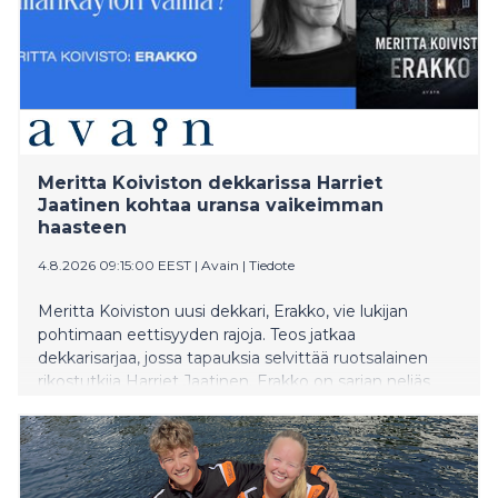
Meritta Koiviston dekkarissa Harriet
Jaatinen kohtaa uransa vaikeimman
haasteen
4.8.2026 09:15:00 EEST
|
Avain
|
Tiedote
Meritta Koiviston uusi dekkari, Erakko, vie lukijan
pohtimaan eettisyyden rajoja. Teos jatkaa
dekkarisarjaa, jossa tapauksia selvittää ruotsalainen
rikostutkija Harriet Jaatinen. Erakko on sarjan neljäs
osa ja Koiviston kahdeksas romaani.