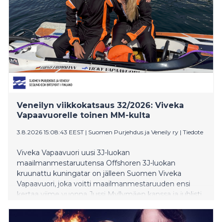
Veneilyn viikkokatsaus 32/2026: Viveka
Vapaavuorelle toinen MM-kulta
3.8.2026 15:08:43 EEST
|
Suomen Purjehdus ja Veneily ry
|
Tiedote
Viveka Vapaavuori uusi 3J-luokan
maailmanmestaruutensa Offshoren 3J-luokan
kruunattu kuningatar on jälleen Suomen Viveka
Vapaavuori, joka voitti maailmanmestaruuden ensi
kertaa viime vuonna Jussi Myllymäen kanssa ja juhlisti
molempien osakilpailuiden voittoa tänä vuonna
saksalaisen Jarno Frommannin kanssa. -Onhan tämä