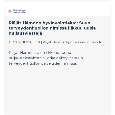
viesteihin, joissa on linkki.
Päijät-Hämeen hyvinvointialue: Suun
terveydenhuollon nimissä liikkuu uusia
huijausviestejä
15.7.2026 11:11:56 EEST
|
Päijät-Hämeen hyvinvointialue
|
Tiedote
Päijät-Hämeessä on liikkunut uusia
huijaustekstiviestejä, jotka esiintyvät suun
terveydenhuollon palveluiden nimissä.