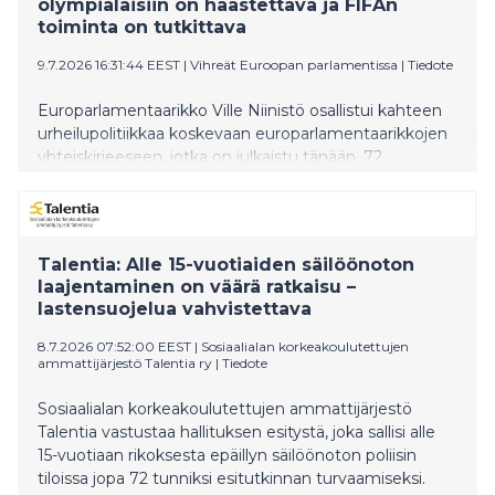
olympialaisiin on haastettava ja FIFAn
toiminta on tutkittava
9.7.2026 16:31:44 EEST
|
Vihreät Euroopan parlamentissa
|
Tiedote
Europarlamentaarikko Ville Niinistö osallistui kahteen
urheilupolitiikkaa koskevaan europarlamentaarikkojen
yhteiskirjeeseen, jotka on julkaistu tänään. 72
europarlamentaarikkoa vaati yhteiskirjeessään
eurooppalaisia jalkapalloliittoja toimimaan sen
puolesta, että FIFAn toiminnan eettisyyttä ja
tasapuolisuutta aletaan tutkia puheenjohtaja
Talentia: Alle 15-vuotiaiden säilöönoton
Infantinon ja Yhdysvaltain presidentti Trumpin
laajentaminen on väärä ratkaisu –
läheisten välien vaikutuksesta mm. Yhdysvaltoja
lastensuojelua vahvistettava
suosiviin kurinpitopäätöksiin. Toisessa kirjeessä joukko
europarlamentaarikkoja vetoaa kansainväliseen
8.7.2026 07:52:00 EEST
|
Sosiaalialan korkeakoulutettujen
ammattijärjestö Talentia ry
|
Tiedote
olympiakomiteaan, että se ei salli Venäjän laittoman
hyökkäyssodan ja Ukrainan miehittämisen yhä
Sosiaalialan korkeakoulutettujen ammattijärjestö
jatkuessa venäläisten urheilijoiden osallistumista
Talentia vastustaa hallituksen esitystä, joka sallisi alle
tuleviin olympialaisiin.
15-vuotiaan rikoksesta epäillyn säilöönoton poliisin
tiloissa jopa 72 tunniksi esitutkinnan turvaamiseksi.