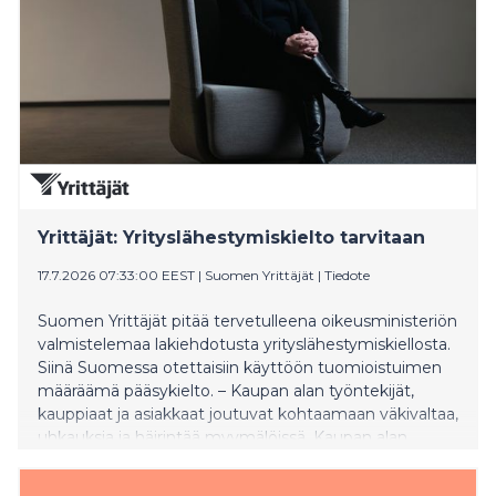
komediasarja Escort Boys sekä ikonisen Siskoni on
noita -sarjan kaikki kaudet. Heinä–elokuun taitteessa
katseet kääntyvät Keski-Suomen sorateille ja Suomen
MM-ralliin. Kesän jalkapallohuumaa jatkavat Super Cup,
Mestarien liigan karsintaottelut, Serie A sekä Ruotsin
Allsvenskan. MTV:n kärkitärpit kokoaa yhteen pakettiin
kuukauden kiinnostavimmat julkaisut sekä MTV
Katsomosta että MTV:n kanavilta. Heinäkuun
tärppeihin pääset vielä tästä.
Yrittäjät: Yrityslähestymiskielto tarvitaan
17.7.2026 07:33:00 EEST
|
Suomen Yrittäjät
|
Tiedote
Suomen Yrittäjät pitää tervetulleena oikeusministeriön
valmistelemaa lakiehdotusta yrityslähestymiskiellosta.
Siinä Suomessa otettaisiin käyttöön tuomioistuimen
määräämä pääsykielto. – Kaupan alan työntekijät,
kauppiaat ja asiakkaat joutuvat kohtaamaan väkivaltaa,
uhkauksia ja häirintää myymälöissä. Kaupan alan
työnantajat tarvitsevat keinon suojata
henkilökuntaansa toistuvalta ja vakavalta häirinnältä,