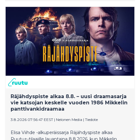
kaappaajan, panttivankien ja poliisin näkökulmista.
Räjähdyspiste alkaa 8.8. – uusi draamasarja
vie katsojan keskelle vuoden 1986 Mikkelin
panttivankidraamaa
3.8.2026 07:56:47 EEST
|
Nelonen Media
|
Tiedote
Elisa Viihde -alkuperäissarja Räjähdyspiste alkaa
Ruutu+-tilaajille lauantaina 8.8.2026, kun Mikkelin