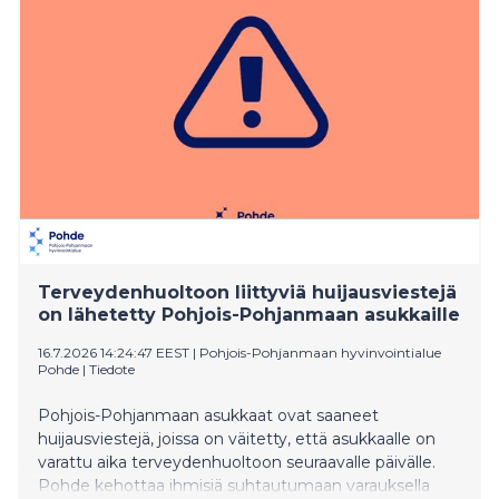
Yrittäjien lainsäädäntöasioiden päällikkö Tiina
Toivonen sanoo.
Terveydenhuoltoon liittyviä huijausviestejä
on lähetetty Pohjois-Pohjanmaan asukkaille
16.7.2026 14:24:47 EEST
|
Pohjois-Pohjanmaan hyvinvointialue
Pohde
|
Tiedote
Pohjois-Pohjanmaan asukkaat ovat saaneet
huijausviestejä, joissa on väitetty, että asukkaalle on
varattu aika terveydenhuoltoon seuraavalle päivälle.
Pohde kehottaa ihmisiä suhtautumaan varauksella