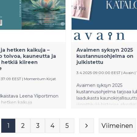
 ja hetken kaikuja –
Avaimen syksyn 2025
uo toivoa, kauneutta ja
kustannusohjelma on
a hetkiä kiireen
julkistettu
e
3.4.2025 09:00:00 EEST
|
Avain
|
0:37:09 EEST
|
Momentum Kirjat
Avaimen syksyn 2025
kustannusohjelma tarjoaa luki
lkaistava Leena Yliportimon
laadukasta kaunokirjallisuutt
a hetken kaikuja
jännittävää historiaa, rikoskirj
m Kirjat 2025) on runoteos,
fantasiaa ja Tiina Tuppuraise
i keskellä vaikeaa sairautta.
odotetun sateenkaariromaan
stää koskettavalla tavalla
Perkiön uusi runokirja pohtii
1
2
3
4
5
Viimeinen
isen haikurunouden muodon
ikääntymistä. Monipuolisen
seen mielenmaisemaan ja
tietokirjallisuuden joukosta l