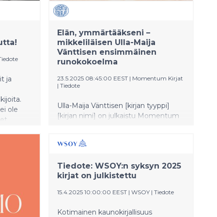
Elän, ymmärtääkseni –
tta!
mikkeliläisen Ulla-Maija
Vänttisen ensimmäinen
Tiedote
runokokoelma
t ja
23.5.2025 08:45:00 EEST
|
Momentum Kirjat
|
Tiedote
ijoita.
Ulla-Maija Vänttisen [kirjan tyyppi]
ei ole
[kirjan nimi] on julkaistu Momentum
let
Kirjojen kustantamana.
ymmärtääkseni elän nyt,
kirjaimellisesti yksisormijärjestelmän
tehokkuudella hakkaan runoa, haen
Tiedote: WSOY:n syksyn 2025
sykettä, henkeä mutta näytöllä
kirjat on julkistettu
makaa puolitajuttomia, tajuttoman
hauskoja sanoja joiden
15.4.2025 10:00:00 EEST
|
WSOY
|
Tiedote
kuolemanvakavaa sisäpiirihauskaa ei
muut ymmärrä joku toinen nyt olen
Kotimainen kaunokirjallisuus