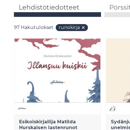
Lehdistötiedotteet
Pörssi
97
Hakutulokset
runokirja
Esikoiskirjailija Matilda
Sydänju
Hurskaisen lastenrunot
unelmis