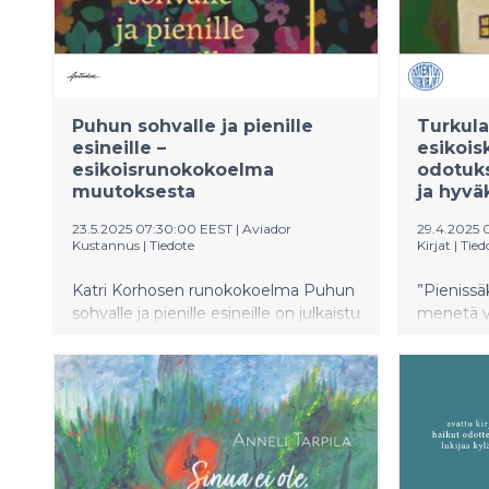
Puhun sohvalle ja pienille
Turkula
esineille –
esikois
esikoisrunokokoelma
odotuk
muutoksesta
ja hyvä
23.5.2025 07:30:00 EEST
|
Aviador
29.4.2025
Kustannus
|
Tiedote
Kirjat
|
Tied
Katri Korhosen runokokoelma Puhun
”Pienissä
sohvalle ja pienille esineille on julkaistu
menetä v
Aviadorin kustantamana.
avoin ym
Esikoisrunokokoelma käsittelee
harmaudes
muutosta ja tilassa olemista sekä
keskener
tilaa, joka on muutoksen havaittavana
puitteena. Teos pureutuu muuttuvan
ihmisen kokemukseen,
olemassaoloon tilassa. Kokoelma