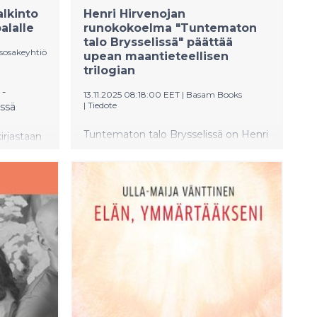
lkinto
Henri Hirvenojan
alalle
runokokoelma "Tuntematon
talo Brysselissä" päättää
sosakeyhtiö
upean maantieteellisen
trilogian
 -
13.11.2025 08:18:00 EET
|
Basam Books
|
Tiedote
issä
.
Tuntematon talo Brysselissä on Henri
irjastaan
Hirvenojan yhdeksäs runokokoelma ja
tava).
hänen maantieteellisen trilogiansa
tys
päätösosa. Teos tarjoaa syvällisen
katsauksen Brysseliin runoilijan omien
kokemusten kautta. Palkittu
Hirvenoja tunnetaan omintakeisesta
lyriikastaan, joka on kerännyt myös
kansainvälistä huomiota.