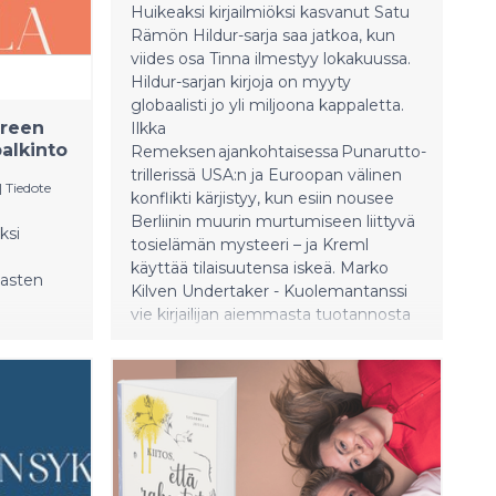
kuollut niin kuollut kuin elossa oleva
Huikeaksi kirjailmiöksi kasvanut Satu
voi olla kyllä kuolemani jälkeen on
Rämön Hildur-sarja saa jatkoa, kun
itkettävä vielä enemmän, jos elävänä
viides osa Tinna ilmestyy lokakuussa.
kuolen ' Ulla-Maija Vänttinen on
Hildur-sarjan kirjoja on myyty
mikkeliläinen opettaja, lavarunoilija ja
globaalisti jo yli miljoona kappaletta.
musiikin harrastaja. Elän,
ereen
Ilkka
ymmärtääkseni on hänen
palkinto
Remeksen ajankohtaisessa Punarutto-
ensimmäinen runokokoelmansa.
trillerissä USA:n ja Euroopan välinen
Aiemmin häneltä on julkaistu
|
Tiedote
konflikti kärjistyy, kun esiin nousee
novellikokoelma Omatoimimatka.
Berliinin muurin murtumiseen liittyvä
ksi
VÄNTTINEN, ULLA-MAIJA : Elän,
tosielämän mysteeri – ja Kreml
ymmärtääkseni 69 sivua Nidottu,
käyttää tilaisuutensa iskeä. Marko
 lasten
pehmeäkantinen ISBN
Kilven Undertaker - Kuolemantanssi
9789524171779 Ilmestymisaika:
vie kirjailijan aiemmasta tuotannosta
Toukokuu 2025 Arvostelukappaleet,
tuttuihin maisemiin, poliisityön ja
iin
pressikuvat ja haastattelupyynnöt
hautaustoimiston arkeen. Minna
3.4.2025.
Lähetämme pyynnöstä
Rytisalon Sylvia käsittelee Lapin
arvostelukappaleen teoksesta joko
myyttiä ja legendaa, Petronellaa.
painettuna tai sähköpostitse.
Sylvia on romaani siitä, millaista on
Arvostelukappalepyynnöt,
elää maailmassa, jossa sota on
haastattelupyynnöt sekä tiedustelut
päättynyt mutta epäluulo ei ole