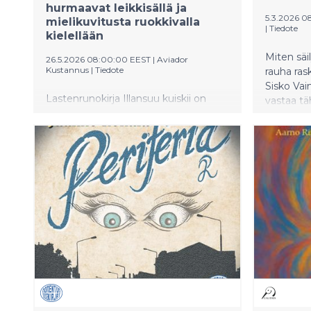
hurmaavat leikkisällä ja
5.3.2026 0
mielikuvitusta ruokkivalla
|
Tiedote
kielellään
Miten säi
26.5.2026 08:00:00 EEST
|
Aviador
Kustannus
|
Tiedote
rauha ras
Sisko Vai
Lastenrunokirja Illansuu kuiskii on
vastaa t
esikoisteos, jossa lystikkyys, viehkeys
tajunnanv
sekä tummemmat sävyt heijastuvat
kutsu pys
myös Hurskaisen piirtämissä
juurensa s
kuvituksissa.
tuntuvat 