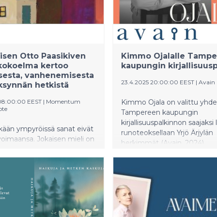
isen Otto Paasikiven
Kimmo Ojalalle Tamp
kokoelma kertoo
kaupungin kirjallisuus
sesta, vanhenemisesta
23.4.2025 20:00:00 EEST
|
Avain
ksynnän hetkistä
 08:00:00 EEST
|
Momentum
Kimmo Ojala on valittu yhde
ote
Tampereen kaupungin
kirjallisuuspalkinnon saajaksi
kään ympyröissä sanat eivät
runoteoksellaan Yrjö Ärjylän
oimaansa. Jokaisen mieli on
herkimmät (Avain, 2024).
märtämään, että
Palkitsemistilaisuus järjestett
sa on värejä ja
Tampereen Raatihuoneella 2
äisyydessä sopusointua.”