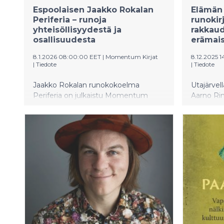
Espoolaisen Jaakko Rokalan
Elämän 
Periferia – runoja
runokir
yhteisöllisyydestä ja
rakkau
osallisuudesta
erämai
8.1.2026 08:00:00 EET
|
Momentum Kirjat
8.12.2025 1
|
Tiedote
|
Tiedote
Jaakko Rokalan runokokoelma
Utajärvell
Periferia on julkaistu Momentum
Aarno Rim
Kirjojen kustantamana. Osa
runokokoe
kokoelman runoista on syntynyt tätä
Kirja on 
projektia työstäessä, osa on kulkenut
yhden mi
mukana jo hyvän matkan.
vaellukse
Kirjoittajana Rokala määrittelee
ajanjakso
itseään parhaiten sanalla lyyrikko. Sitä
vuosiky
nämä ovat – lyyrisiä olioita, tunnelmia.
Tämän merkitys korostuu takakannen
nimirunossa. Se on ilmestynyt hänelle
nuorena miehenä Soukan ostarilla, ja
alun pitäen sen kohteena olivat
ravintola Kolumbuksen ovimiehet: