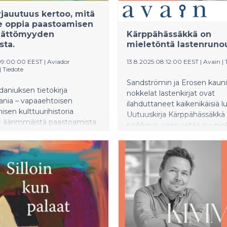
rjauutuus kertoo, mitä
 oppia paastoamisen
mättömyyden
Kärppähässäkkä on
sta.
mieletöntä lastenrunou
09:00:00 EEST
|
Aviador
13.8.2025 08:12:00 EEST
|
Avain
|
|
Tiedote
Sandströmin ja Erosen kaunii
daniuksen tietokirja
nokkelat lastenkirjat ovat
nia – vapaaehtoisen
ilahduttaneet kaikenikäisiä luk
isen kulttuurihistoria
Uutuuskirja Kärppähässäkkä 
e äärimmäistä paastoamista
poikkeus, vaan vetää suupie
isena ja ylisukupolvisena
hymyyn.
rityisesti naisnäkökulmasta.