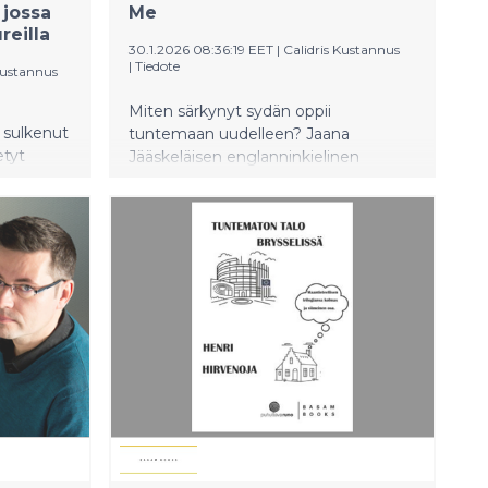
 jossa
Me
reilla
30.1.2026 08:36:19 EET
|
Calidris Kustannus
|
Tiedote
Kustannus
Miten särkynyt sydän oppii
 sulkenut
tuntemaan uudelleen? Jaana
etyt
Jääskeläisen englanninkielinen
ueelleen.
esikoisteos Fall in Love with Me on
aisen
lohdullinen kuvaus sydänsurun
unki on
viidestä vaiheesta ja matkasta
n
takaisin kohti eheytynyttä minää.
kahden
ä elää