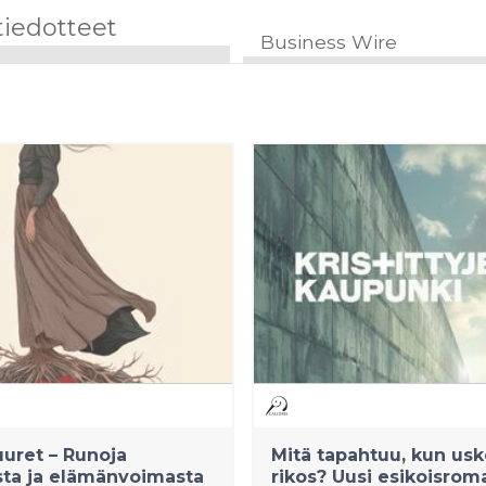
tiedotteet
Business Wire
uret – Runoja
Mitä tapahtuu, kun usk
ta ja elämänvoimasta
rikos? Uusi esikoisrom