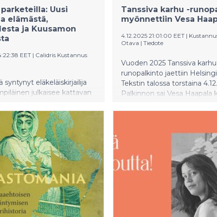
parketeilla: Uusi
Tanssiva karhu -runopa
ja elämästä,
myönnettiin Vesa Haap
desta ja Kuusamon
4.12.2025 21:01:00 EET
|
Kustannu
sta
Otava
|
Tiedote
4:22:38 EET
|
Calidris Kustannus
Vuoden 2025 Tanssiva karhu
runopalkinto jaettiin Helsing
ä syntynyt eläkeläiskirjailija
Tekstin talossa torstaina 4.12
piläinen julkaisee kattavan
Palkinnon sai Vesa Haapala k
lman "Elämän parketeilla".
Maallisten ilojen puutarha (O
poikkeuksellinen katsaus
Palkinnon jakoi Runousyhdis
ehen maalliseen
Karhu.
en teini-iästä eläkeikään –
, joka kattaa lähes kuusi
mmentä.