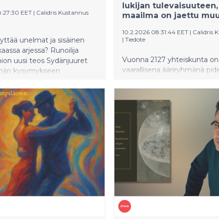
lukijan tulevaisuuteen,
8:27:30 EET
|
Calidris Kustannus
maailma on jaettu muu
10.2.2026 08:31:44 EET
|
Calidris 
lyttää unelmat ja sisäinen
|
Tiedote
kaassa arjessa? Runoilija
Vuonna 2127 yhteiskunta on
nion uusi teos Sydänjuuret
vaarallisena ääriryhmänä pid
ähän kysymykseen
kristityt omalle eristetylle al
irtaisella voimalla. Teos on
Tamperelaisen Emmi Reinik
ähtyä ja löytää omat
esikoisteos Kristittyjen kaup
illoinkin, kun päivät ja viikot
vangitseva nuorten aikuiste
kuluvan liiankin nopeasti.
dystopia, joka kysyy, voiko 
vastakkaisen maailman välill
säilyttäen oman totuutensa.