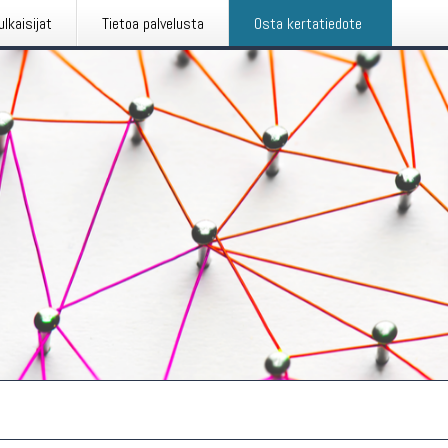
ulkaisijat
Tietoa palvelusta
Osta kertatiedote