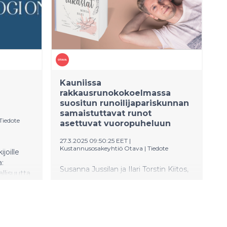
hävinnyt. Maria Mustrannan
koskettava psykologinen romaani
Toivon talo vie ihmisyyden suurten
kysymysten äärelle. Laura
Gustafssonin Lihakirja on vaikuttava ja
peloton romaani vallasta, ruumiista ja
rajojen rikkomisesta. Tiina
Raudaskosken Ilmiantaja on villi
Kauniissa
rakkausrunokokoelmassa
suositun runoilijapariskunnan
samaistuttavat runot
Tiedote
asettuvat vuoropuheluun
27.3.2025 09:50:25 EET
|
Kustannusosakeyhtiö Otava
|
Tiedote
joille
a:
Susanna Jussilan ja Ilari Torstin Kiitos,
allisuutta,
että rakastat minua silti on
n
koskettava runokirja, joka sai alkunsa,
in. Pia
kun Ilari alkoi kirjoittamaan Susannalle
yhden rakkausrunon viikossa.
öytyy