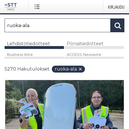
KIRJAUDU
Lehdistötiedotteet
Pörssitiedotteet
Business Wire
ACCESS Newswire
5270
Hakutulokset
ruoka-ala