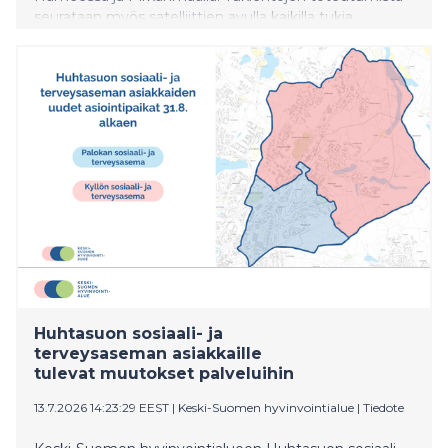
seurataan myös satelliittien avulla kaikilla tukia
hakeneilla tiloilla ympäri vuoden.
Huhtasuon sosiaali- ja
terveysaseman asiakkaille
tulevat muutokset palveluihin
13.7.2026 14:23:29 EEST
|
Keski-Suomen hyvinvointialue
|
Tiedote