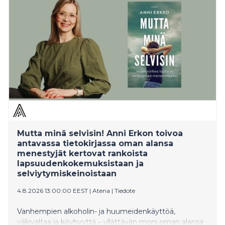
Mutta minä selvisin! Anni Erkon toivoa
antavassa tietokirjassa oman alansa
menestyjät kertovat rankoista
lapsuudenkokemuksistaan ja
selviytymiskeinoistaan
4.8.2026 13:00:00 EEST
|
Atena
|
Tiedote
Vanhempien alkoholin- ja huumeidenkäyttöä,
väkivaltaa ja köyhyyttä – yllättävän moni oman alansa