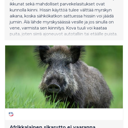
ikkunat sekä mahdolliset parvekelasitukset ovat
kunnolla kiinni. Hissin käyttöä tulee välttää myrskyn
aikana, koska sähkökatkon sattuessa hissiin voi jäädä
jumiin. Älä lähde myrskysäässä vesille ja jos sinulla on
vene, varmista sen kiinnitys. Kova tuuli voi kaataa
puita, joten siirrä ajoneuvot autotalliin tai etäälle puista.
Matkustamista on syytä välttää kovien
myrskypuuskien aikana, sillä puita voi kaatua tielle. Jos
autoilu on välttämätöntä, varaudu viivästyksiin ja
pukeudu sään mukaisesti
Afrikkalainen sikarutto ei vaaranna