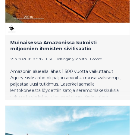
kotimainen sianliha on kuluttajalle turvallista.
Muinaisessa Amazonissa kukoisti
miljoonien ihmisten sivilisaatio
29.7.2026 18:03:38 EEST
|
Helsingin yliopisto
|
Tiedote
Amazonin alueella lähes 1 500 vuotta vaikuttanut
Aquiry-sivilisaatio oli paljon arvioitua runsasväkisempi,
paljastaa uusi tutkimus. Laserkeilaamalla
lentokoneesta löydettiin satoja seremoniakeskuksia
sekä niitä yhdistäviä tiejärjestelmiä. Sivilisaation
vaikutus näkyy Amazonin kasvistossa tänäkin päivänä.