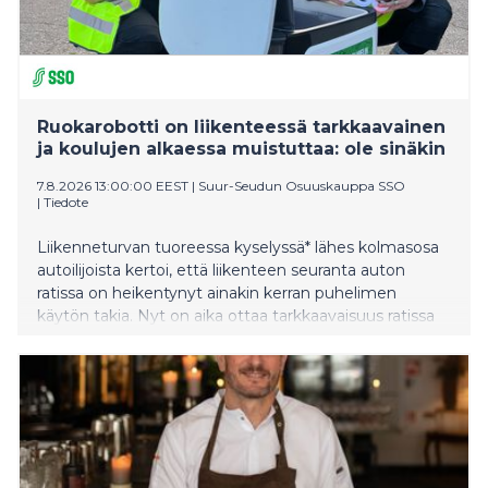
Ruokarobotti on liikenteessä tarkkaavainen
ja koulujen alkaessa muistuttaa: ole sinäkin
7.8.2026 13:00:00 EEST
|
Suur-Seudun Osuuskauppa SSO
|
Tiedote
Liikenneturvan tuoreessa kyselyssä* lähes kolmasosa
autoilijoista kertoi, että liikenteen seuranta auton
ratissa on heikentynyt ainakin kerran puhelimen
käytön takia. Nyt on aika ottaa tarkkaavaisuus ratissa
tavaksi ja jättää puhelin laukkuun tai taskuun, sillä
pienet koululaiset aloittavat koulutiensä. Kun koulut
alkavat, katukuvassa tutuksi tulleet S-kaupat-palvelun
ruokarobotit kerääntyvät myymälöiden lähistölle
muistuttamaan erityisesti aikuisia valppaudesta, kun
liikenteessä on paljon pieniä kulkijoita. Tempaukseen
osallistuu noin 650 robottia eri puolella Suomea ja