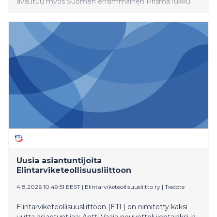
avautuu myös Suomen ensimmäinen PrismaTukku.
Uusia asiantuntijoita
Elintarviketeollisuusliittoon
4.8.2026 10:49:51 EEST
|
Elintarviketeollisuusliitto ry
|
Tiedote
Elintarviketeollisuusliittoon (ETL) on nimitetty kaksi
uutta asiantuntijaa: Antti Vaaja neuvottelujohtajaksi ja