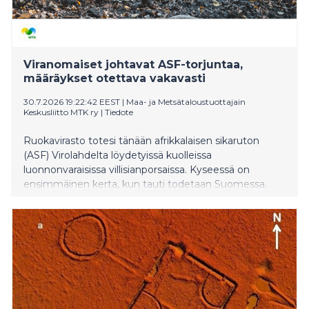
Viranomaiset johtavat ASF-torjuntaa,
määräykset otettava vakavasti
30.7.2026 19:22:42 EEST
|
Maa- ja Metsätaloustuottajain
Keskusliitto MTK ry
|
Tiedote
Ruokavirasto totesi tänään afrikkalaisen sikaruton
(ASF) Virolahdelta löydetyissä kuolleissa
luonnonvaraisissa villisianporsaissa. Kyseessä on
ensimmäinen kerta, kun tauti todetaan Suomessa.
Ruokavirasto on perustanut löytöpaikan ympärille
tartuntavyöhykkeen, jolle asetetut rajoitukset tulivat
voimaan välittömästi. On erittäin tärkeää pysäyttää
taudin leviäminen ja estää sen pääsy
tuotantosikaloihin. MTK kehottaa tuottajia, metsästäjiä
ja kaikkia maaseudulla liikkuvia noudattamaan tarkasti
viranomaisten ohjeita ja määräyksiä. Afrikkalainen
sikarutto ei tartu ihmiseen. MTK muistuttaa, että