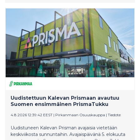
menestyjä on ponnistanut vaikeista lähtökohdista.
Anni Erkon Mutta minä selvisin -tietokirjassa tarinansa
kertovat Sami Kieksi, Rita Niemi-Manninen, Maria
Ohisalo, Anja Snellman ja kuusi muuta julkisuudesta
tuttua henkilöä. Teos valottaa selviytymiskokemusten
anatomiaa myös useiden asiantuntijahaastattelujen
kautta.
Uudistettuun Kalevan Prismaan avautuu
Suomen ensimmäinen PrismaTukku
4.8.2026 12:39:42 EEST
|
Pirkanmaan Osuuskauppa
|
Tiedote
Uudistuneen Kalevan Prisman avajaisia vietetään
keskiviikosta sunnuntaihin. Avajaispäivänä 5. elokuuta