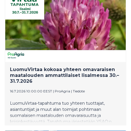
LuomuVirtaa kokoaa yhteen omavaraisen
maatalouden ammattilaiset Iisalmessa 30.–
31.7.2026
16.7.2026 10:00:00 EEST
|
ProAgria
|
Tiedote
LuomuVirtaa-tapahtuma tuo yhteen tuottajat,
asiantuntijat ja muut alan toimijat pohtimaan
suomalaisen maatalouden omavaraisuutta ja
kriisinkestävyyttä. Tapahtuma järjestetään YSAO:n
Peltoniemen toimipisteessä (Kotikyläntie 254, 74150