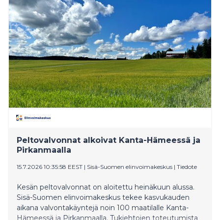
Iisalmi), joka tarjoaa loistavat puitteet
käytännönläheiselle ohjelmalle.
Peltovalvonnat alkoivat Kanta-Hämeessä ja
Pirkanmaalla
15.7.2026 10:35:58 EEST
|
Sisä-Suomen elinvoimakeskus
|
Tiedote
Kesän peltovalvonnat on aloitettu heinäkuun alussa.
Sisä-Suomen elinvoimakeskus tekee kasvukauden
aikana valvontakäyntejä noin 100 maatilalle Kanta-
Hämeessä ja Pirkanmaalla. Tukiehtojen toteutumista