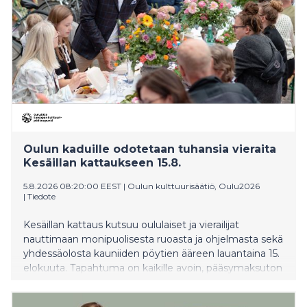
Oulun kaduille odotetaan tuhansia vieraita
Kesäillan kattaukseen 15.8.
5.8.2026 08:20:00 EEST
|
Oulun kulttuurisäätiö, Oulu2026
|
Tiedote
Kesäillan kattaus kutsuu oululaiset ja vierailijat
nauttimaan monipuolisesta ruoasta ja ohjelmasta sekä
yhdessäolosta kauniiden pöytien ääreen lauantaina 15.
elokuuta. Tapahtuma on kaikille avoin, pääsymaksuton
ja ikärajaton. Tapahtuma tuo muutoksia
liikennejärjestelyihin Oulun keskustassa.