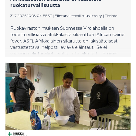
ruokaturvallisuutta
31.7.2026 10:18:04 EEST
|
Elintarviketeollisuusliitto ry
|
Tiedote
Ruokaviraston mukaan Suomessa Virolahdella on
todettu villisiassa afrikkalaista sikaruttoa (African swine
fever, ASF). Afrikkalainen sikarutto on lakisääteisesti
vastustettava, helposti leviävä eläintauti. Se ei
vaaranna elintarviketurvallisuutta eikä tartu ihmisiin.