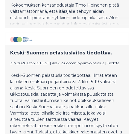
Kokoomuksen kansanedustaja Timo Heinonen pitää
välttämättömänä, että itärajalle tehdyn aidan
riistaportit pidetään nyt kiinni pidempiaikaisesti. Alun
perin välineellistetyn maahantulon estämiseksi tehty
raja-aita on tärkeässä roolissa myös villisikojen
levittämän afrikkalaisen sikaruton torjunnassa.
Keski-Suomen pelastuslaitos tiedottaa.
31.7.2026 13:55:55 EEST
|
Keski-Suomen hyvinvointialue
|
Tiedote
Keski-Suomen pelastuslaitos tiedottaa. Ilmatieteen
laitoksen mukaan perjantaina 31.7. klo 15-19 välisenä
aikana Keski-Suomeen on odotettavissa
ukkospuuskia, sadetta ja voimakasta puuskittaista
tuulta. Valmistautumisen keinot poikkeukselliseen
säähän Keski-Suomalaisille ja rallikansalle illaksi:
Varmista, ettei pihalla ole irtaimistoa, joka voisi
aiheuttaa tuulen tarttuessa vaaraa. Kevyet
rakennelmat ja esimerkiksi trampoliini on syytä sitoa
hyvin kiinni. Tarkista, että kaikkien rakennusten ovet ja