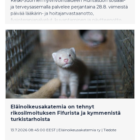
Keski-Suomen hyvinvointialueen Huhtasuon sosiaali-
ja terveysasemalla palvelee perjantaina 28.8. viimeistä
päivää lääkärin- ja hoitajanvastaanotto,
fysioterapiapalvelut, kuvantaminen ja näytteenotto.
Nämä terveyspalvelut jatkuvat asukkaille
keskeytyksettä kahdella muulla
hyvinvointialueen sosiaali- ja terveysasemalla.
Eläinoikeusakatemia on tehnyt
rikosilmoituksen Fifurista ja kymmenistä
turkistarhoista
13.7.2026 08:45:00 EEST
|
Eläinoikeusakatemia ry
|
Tiedote