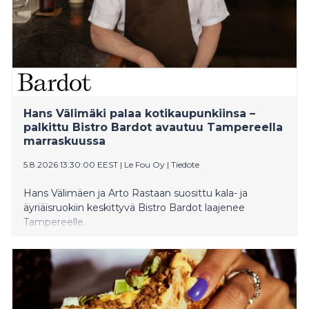
kymmenen robottia Suur-Seudun Osuuskauppa
SSO:n alueella. Liikenneturva muistuttaa, että katseen
siirtyminen pois liikennetilanteesta on kaikkein
riskialtteinta. Aikuisilla on vastuu lasten turvallisuudesta
liikenteessä. – On tärkeää, että jokainen lapsi voi lähteä
koulumatkalle turvallisin mielin. Liikenteessä asiat
tapahtuvat nopealla tempolla. Äkillinen muutos jää
huomaamatta katseen ollessa pois liikenteestä ja se
Hans Välimäki palaa kotikaupunkiinsa –
palkittu Bistro Bardot avautuu Tampereella
marraskuussa
5.8.2026 13:30:00 EEST
|
Le Fou Oy
|
Tiedote
Hans Välimäen ja Arto Rastaan suosittu kala- ja
äyriäisruokiin keskittyvä Bistro Bardot laajenee
Tampereelle.