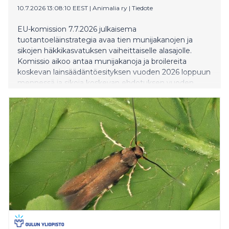
10.7.2026 13:08:10 EEST
|
Animalia ry
|
Tiedote
EU-komission 7.7.2026 julkaisema
tuotantoeläinstrategia avaa tien munijakanojen ja
sikojen häkkikasvatuksen vaiheittaiselle alasajolle.
Komissio aikoo antaa munijakanoja ja broilereita
koskevan lainsäädäntöesityksen vuoden 2026 loppuun
mennessä ja sikoja koskevan ehdotuksen vuoden
2027 toisella neljänneksellä.