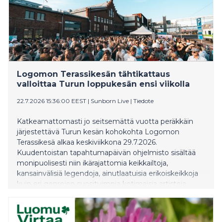
Logomon Terassikesän tähtikattaus
valloittaa Turun loppukesän ensi viikolla
22.7.2026 15:36:00 EEST
|
Sunborn Live
|
Tiedote
Katkeamattomasti jo seitsemättä vuotta peräkkäin
järjestettävä Turun kesän kohokohta Logomon
Terassikesä alkaa keskiviikkona 29.7.2026.
Kuudentoistan tapahtumapäivän ohjelmisto sisältää
monipuolisesti niin ikärajattomia keikkailtoja,
kansainvälisiä legendoja, ainutlaatuisia erikoiskeikkoja
kuin eri genrejen suosituimpia kotimaisia artisteja.