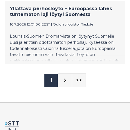
Yllättävä perhoslöytö – Euroopassa lähes
tuntematon laji löytyi Suomesta
10.7.2026 12:01:00 EEST
|
Oulun yliopisto
|
Tiedote
Lounais-Suomen Bromarvista on löytynyt Suomelle
uusi ja erittäin odottamaton perhoslaji. Kyseessä on
todennäköisesti Cuprina fuscella, jota on Euroopassa
tavattu aiemmin vain Itävallasta. Löytö on
poikkeuksellinen, sillä laji kuuluu alaheimoon, jota ei ole
aiemmin havaittu Suomessa eikä muuallakaan
Pohjois-Euroopassa.
1
>>