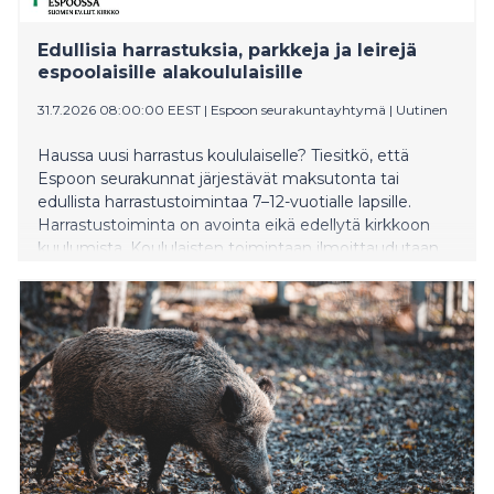
Edullisia harrastuksia, parkkeja ja leirejä
espoolaisille alakoululaisille
31.7.2026 08:00:00 EEST
|
Espoon seurakuntayhtymä
|
Uutinen
Haussa uusi harrastus koululaiselle? Tiesitkö, että
Espoon seurakunnat järjestävät maksutonta tai
edullista harrastustoimintaa 7–12-vuotialle lapsille.
Harrastustoiminta on avointa eikä edellytä kirkkoon
kuulumista. Koululaisten toimintaan ilmoittaudutaan
verkossa elo-syyskuun vaihteessa.