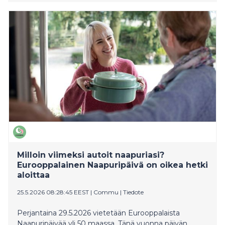
Luottamus&Maine 2026 -tutkimus viestii
yhteiskunnallisen keskustelun kriisiytymisestä. Tiedot
ovat julkaisuvapaita 24.6.2026.
Milloin viimeksi autoit naapuriasi?
Eurooppalainen Naapuripäivä on oikea hetki
aloittaa
25.5.2026 08:28:45 EEST
|
Commu
|
Tiedote
Perjantaina 29.5.2026 vietetään Eurooppalaista
Naapuripäivää yli 50 maassa. Tänä vuonna päivän