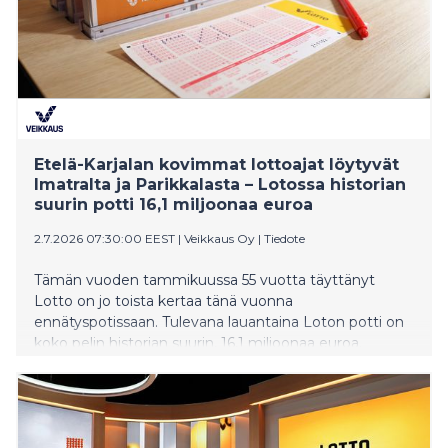
Etelä-Karjalan kovimmat lottoajat löytyvät
Imatralta ja Parikkalasta – Lotossa historian
suurin potti 16,1 miljoonaa euroa
2.7.2026 07:30:00 EEST
|
Veikkaus Oy
|
Tiedote
Tämän vuoden tammikuussa 55 vuotta täyttänyt
Lotto on jo toista kertaa tänä vuonna
ennätyspotissaan. Tulevana lauantaina Loton potti on
koko pelin historian suurin, 16,1 miljoonaa euroa.
Veikkauksen tilastot paljastavat, mistä löytyvät Etelä-
Karjalan innokkaimmat lottoajat.