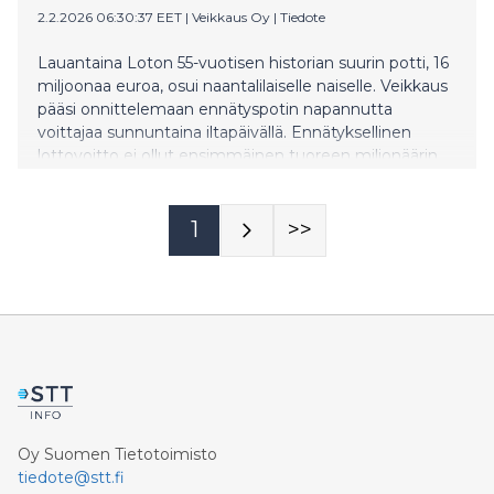
2.2.2026 06:30:37 EET
|
Veikkaus Oy
|
Tiedote
Lauantaina Loton 55-vuotisen historian suurin potti, 16
miljoonaa euroa, osui naantalilaiselle naiselle. Veikkaus
pääsi onnittelemaan ennätyspotin napannutta
voittajaa sunnuntaina iltapäivällä. Ennätyksellinen
lottovoitto ei ollut ensimmäinen tuoreen miljonäärin
kohdalla.
1
>>
Oy Suomen Tietotoimisto
tiedote@stt.fi