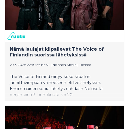
Nämä laulajat kilpailevat The Voice of
Finlandin suorissa lähetyksissä
29.3.2026 22:10:56 EEST
|
Nelonen Media
|
Tiedote
The Voice of Finland siirtyy koko kilpailun
jännittävimpään vaiheeseen eli livelähetyksiin.
Ensimmäinen suora lähetys nähdään Nelosella
perjantaina 3. huhtikuuta klo 20.