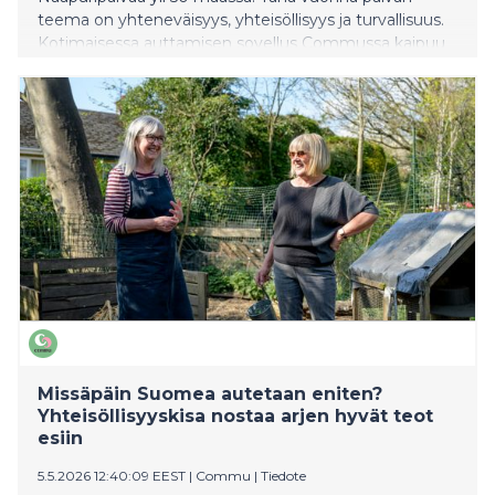
teema on yhteneväisyys, yhteisöllisyys ja turvallisuus.
Kotimaisessa auttamisen sovellus Commussa kaipuu
yhteisöllisyyteen näkyy joka viikko. Yli 100,000
suomalaista on rekisteröitynyt sovellukseen, jossa voi
pyytää ja antaa apua lähialueellaan. Alla neljä heistä
kertoo omin sanoin, miten hyvät teot ja naapuriapu
ovat muuttaneet heidän elämäänsä.
Missäpäin Suomea autetaan eniten?
Yhteisöllisyyskisa nostaa arjen hyvät teot
esiin
5.5.2026 12:40:09 EEST
|
Commu
|
Tiedote