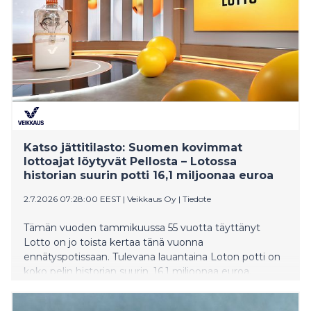
Katso jättitilasto: Suomen kovimmat
lottoajat löytyvät Pellosta – Lotossa
historian suurin potti 16,1 miljoonaa euroa
2.7.2026 07:28:00 EEST
|
Veikkaus Oy
|
Tiedote
Tämän vuoden tammikuussa 55 vuotta täyttänyt
Lotto on jo toista kertaa tänä vuonna
ennätyspotissaan. Tulevana lauantaina Loton potti on
koko pelin historian suurin, 16,1 miljoonaa euroa.
Veikkauksen tilastot paljastavat, mistä löytyvät
Suomen innokkaimmat ja toisaalta maltillisimmat