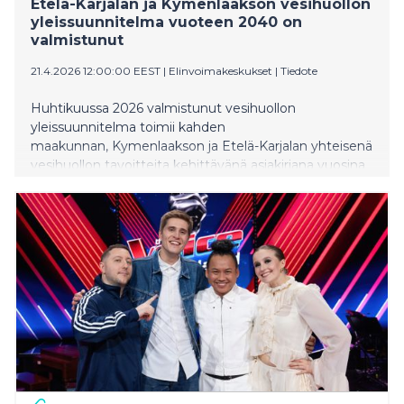
Etelä-Karjalan ja Kymenlaakson vesihuollon
yleissuunnitelma vuoteen 2040 on
valmistunut
21.4.2026 12:00:00 EEST
|
Elinvoimakeskukset
|
Tiedote
Huhtikuussa 2026 valmistunut vesihuollon
yleissuunnitelma toimii kahden
maakunnan, Kymenlaakson ja Etelä-Karjalan yhteisenä
vesihuollon tavoitteita kehittävänä asiakirjana vuosina
2026-2040. Suunnitelmassa ehdotettavilla toimilla
lisätään ylikunnallisen yhteistyön vaiheittaista
syventämistä. Ehdotetuille toimille on laadittu
alustavat toteutusaikataulut ja kustannusarviot sekä
vastuutahot. Suunnitelma sisältää myös erilliset
kuntakohtaiset yhteenvedot.