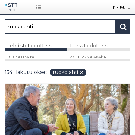
KIRJAUDU
Lehdistötiedotteet
Pörssitiedotteet
Business Wire
ACCESS Newswire
154
Hakutulokset
ruokolahti