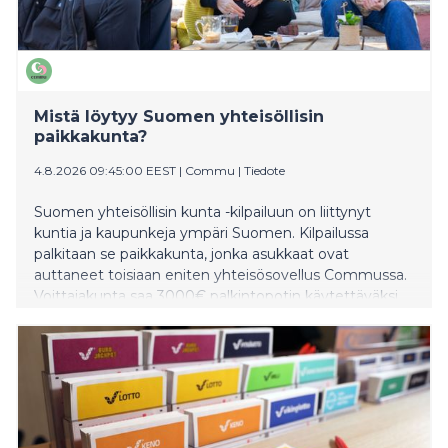
Mistä löytyy Suomen yhteisöllisin
paikkakunta?
4.8.2026 09:45:00 EEST
|
Commu
|
Tiedote
Suomen yhteisöllisin kunta -kilpailuun on liittynyt
kuntia ja kaupunkeja ympäri Suomen. Kilpailussa
palkitaan se paikkakunta, jonka asukkaat ovat
auttaneet toisiaan eniten yhteisösovellus Commussa.
Voittajakunta saa 3000€ palkintopotin käytettäväksi
asukkaiden yhteiseen hyvään. Taustalla on
yksinkertainen ajatus: yhteisöllisyys on yhteinen
vastuu, joka rakentuu arjen pienistä teoista.