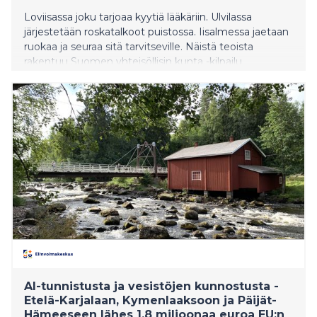
Loviisassa joku tarjoaa kyytiä lääkäriin. Ulvilassa
järjestetään roskatalkoot puistossa. Iisalmessa jaetaan
ruokaa ja seuraa sitä tarvitseville. Näistä teoista
rakentuu Suomen yhteisöllisin kunta -kilpailu,
kansallinen ilmiö, joka mittaa jotain olennaista: kuinka
hyvin suomalaiset pitävät toisistaan huolta.
AI-tunnistusta ja vesistöjen kunnostusta -
Etelä-Karjalaan, Kymenlaaksoon ja Päijät-
Hämeeseen lähes 1,8 miljoonaa euroa EU:n