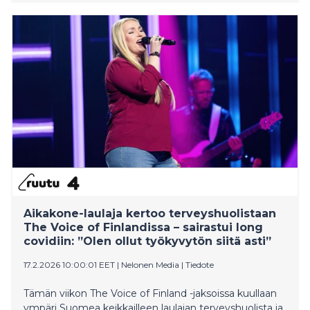
Aikakone-laulaja kertoo terveyshuolistaan
The Voice of Finlandissa – sairastui long
covidiin: ”Olen ollut työkyvytön siitä asti”
17.2.2026 10:00:01 EET
|
Nelonen Media
|
Tiedote
Tämän viikon The Voice of Finland -jaksoissa kuullaan
ympäri Suomea keikkailleen laulajan terveyshuolista ja