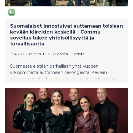
Suomalaiset innostuivat auttamaan toisiaan
kevään kiireiden keskellä - Commu-
sovellus tukee yhteisöllisyyttä ja
turvallisuutta
13.4.2026 08:35:26 EEST
|
Commu
|
Tiedote
Suomessa eletään parhaillaan yhtä vuoden
vilkkaimmista auttamisen sesongeista. Kevään
edetessä pihatöiden, muuttojen ja arjen askareiden
lisääntyminen näkyy myös ihmisten haluna auttaa
toisiaan. Tuore data Commu-sovelluksesta osoittaa,
että suomalaisten keskinäinen apu on nyt selvässä
kasvussa.