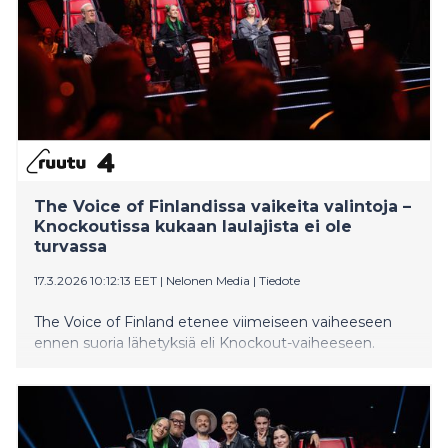
The Voice of Finlandissa vaikeita valintoja –
Knockoutissa kukaan laulajista ei ole
turvassa
17.3.2026 10:12:13 EET
|
Nelonen Media
|
Tiedote
The Voice of Finland etenee viimeiseen vaiheeseen
ennen suoria lähetyksiä eli Knockout-vaiheeseen.