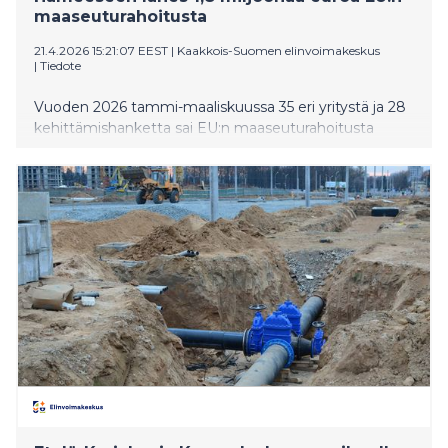
maaseuturahoitusta
21.4.2026 15:21:07 EEST
|
Kaakkois-Suomen elinvoimakeskus
|
Tiedote
Vuoden 2026 tammi-maaliskuussa 35 eri yritystä ja 28
kehittämishanketta sai EU:n maaseuturahoitusta
Kaakkois-Suomen elinvoimakeskuksen ja Leader-
ryhmien kautta. Yritysten investointeihin ja
kehittämistoimiin suunnattiin yhteensä yli 560 000
euroa ja kehittämishankkeisiin 1,2 miljoonaa euroa.