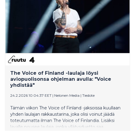
The Voice of Finland -laulaja löysi
aviopuolisonsa ohjelman avulla: "Voice
yhdistää"
24.2.2026 10:04:37 EET
|
Nelonen Media
|
Tiedote
Tämän viikon The Voice of Finland -jaksoissa kuullaan
yhden laulajan rakkaustarina, joka olisi voinut jäädä
toteutumatta ilman The Voice of Finlandia. Lisäksi
lavalle nousee laulaja, jonka yllätysduetto saa
tähtivalmentajan katumaan päätöstään.