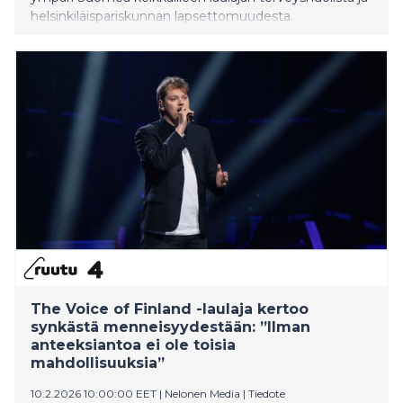
helsinkiläispariskunnan lapsettomuudesta.
The Voice of Finland -laulaja kertoo
synkästä menneisyydestään: ”Ilman
anteeksiantoa ei ole toisia
mahdollisuuksia”
10.2.2026 10:00:00 EET
|
Nelonen Media
|
Tiedote