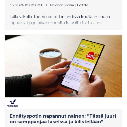
3.2.2026 10:00:00 EET
|
Nelonen Media
|
Tiedote
Tällä viikolla The Voice of Finlandissa kuullaan suuria
lupauksia ja jo aikaisemmilta kausilta tuttu ääni.
Ennätyspotin napannut nainen: ”Tässä juuri
on samppanjaa laseissa ja kilistellään”