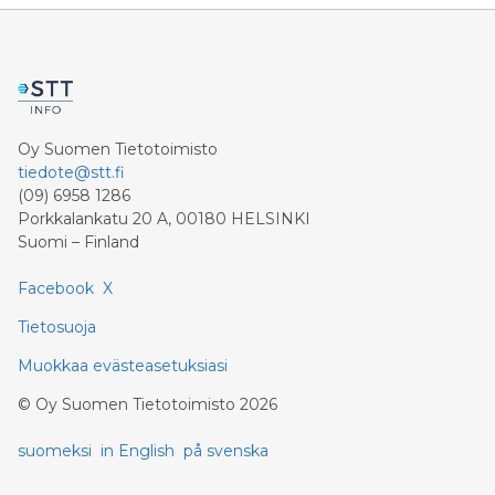
Vastatoimena EU:n tulee painokkaasti edistää
monenkeskisyyttä ja sääntöperustaisuutta.
Oy Suomen Tietotoimisto
tiedote@stt.fi
(09) 6958 1286
Porkkalankatu 20 A, 00180 HELSINKI
Suomi – Finland
Facebook
X
Tietosuoja
Muokkaa evästeasetuksiasi
©
Oy Suomen Tietotoimisto
2026
suomeksi
in English
på svenska