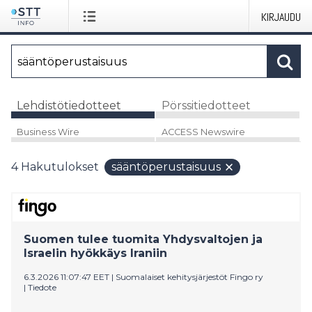
KIRJAUDU
Lehdistötiedotteet
Pörssitiedotteet
Business Wire
ACCESS Newswire
4
Hakutulokset
sääntöperustaisuus
Suomen tulee tuomita Yhdysvaltojen ja
Israelin hyökkäys Iraniin
6.3.2026 11:07:47 EET
|
Suomalaiset kehitysjärjestöt Fingo ry
|
Tiedote