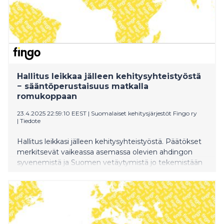
Hallitus leikkaa jälleen kehitysyhteistyöstä
− sääntöperustaisuus matkalla
romukoppaan
23.4.2025 22:59:10 EEST
|
Suomalaiset kehitysjärjestöt Fingo ry
|
Tiedote
Hallitus leikkasi jälleen kehitysyhteistyöstä. Päätökset
merkitsevät vaikeassa asemassa olevien ahdingon
syvenemistä ja Suomen vetäytymistä jo tekemistään
sitoumuksista.