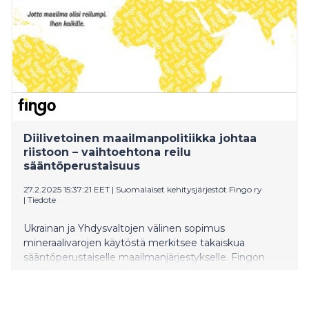
Diilivetoinen maailmanpolitiikka johtaa
riistoon – vaihtoehtona reilu
sääntöperustaisuus
27.2.2025 15:37:21 EET
|
Suomalaiset kehitysjärjestöt Fingo ry
|
Tiedote
Ukrainan ja Yhdysvaltojen välinen sopimus
mineraalivarojen käytöstä merkitsee takaiskua
sääntöperustaiselle maailmanjärjestykselle. Fingon
mukaan se on herätyskello Euroopalle:
transaktionaalinen, ”diileihin” perustuva
maailmanjärjestys johtaa helposti riistoon.