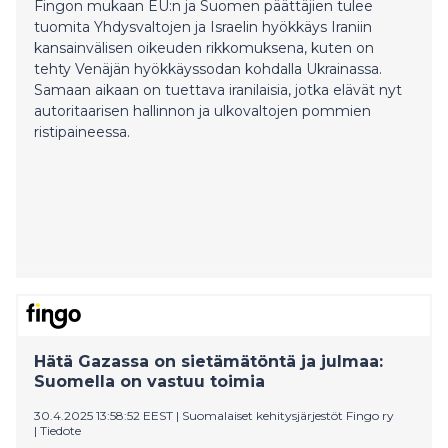
Fingon mukaan EU:n ja Suomen päättäjien tulee
tuomita Yhdysvaltojen ja Israelin hyökkäys Iraniin
kansainvälisen oikeuden rikkomuksena, kuten on
tehty Venäjän hyökkäyssodan kohdalla Ukrainassa.
Samaan aikaan on tuettava iranilaisia, jotka elävät nyt
autoritaarisen hallinnon ja ulkovaltojen pommien
ristipaineessa.
Hätä Gazassa on sietämätöntä ja julmaa:
Suomella on vastuu toimia
30.4.2025 13:58:52 EEST
|
Suomalaiset kehitysjärjestöt Fingo ry
|
Tiedote