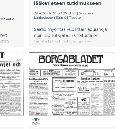
lääketieteen tutkimukseen
29.4.2026 08:08:25 EEST
|
Suomen
Lääketieteen Säätiö
|
Tiedote
rd Säätiö
Säätiö myöntää vuosittain apurahoja
änyt
noin 150 tutkijalle. Rahoitusta on
uksen
tarjolla laajasti tutkijanuran eri
vaiheisiin aina ensimmäisistä askelista
n
oman tutkimusryhmän
iitto ry:n
perustamiseen asti. Hakuinfo
inen
järjestetään 7. toukokuuta.
n
n