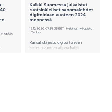
 -
Kaikki Suomessa julkaistut
940-
ruotsinkieliset sanomalehdet
digitoidaan vuoteen 2024
en
mennessä
16.12.2020 07:58:35 EET
|
Helsingin yliopisto
|
Tiedote
 yliopisto
Kansalliskirjasto digitoi tulevan
t
kolmen vuoden aikana kaikki
t 1940-
Suomessa julkaistut ruotsinkieliset
 on avattu
sanomalehdet. Projektin mahdollistaa
yhteensä 1,85 miljoonan euron tuki
ussa.
kahdeksalta suomenruotsalaiselta
ana
rahastolta ja säätiöltä. Lehdet tulevat
saataville verkkoon, arkistoihin ja
ieliset
vapaakappalekirjastoihin, muun
 saadaan
muassa Helsingissä,
liki kuusi
Maarianhaminassa, Vaasassa ja
Turussa. Käyttöoikeuksista on sovittu
Kopioston kanssa.
ollistaa