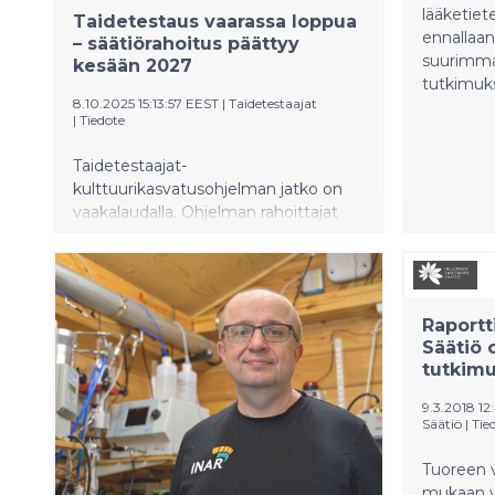
lääketie
Taidetestaus vaarassa loppua
ennallaan
– säätiörahoitus päättyy
suurimma
kesään 2027
tutkimuks
8.10.2025 15:13:57 EEST
|
Taidetestaajat
|
Tiedote
Taidetestaajat-
kulttuurikasvatusohjelman jatko on
vaakalaudalla. Ohjelman rahoittajat
Suomen Kulttuurirahasto ja Svenska
kulturfonden ovat ilmoittaneet, että
ohjelman säätiörahoitus päättyy
kesän 2027 jälkeen.
Raportt
Säätiö 
tutkim
9.3.2018 12
Säätiö
|
Tie
Tuoreen v
mukaan v