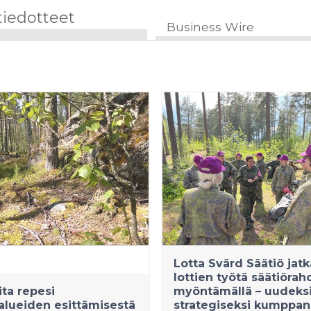
tiedotteet
Business Wire
Lotta Svärd Säätiö jat
lottien työtä säätiörah
ita repesi
myöntämällä – uudeks
alueiden esittämisestä
strategiseksi kumppan