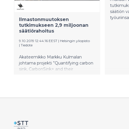
tutkimuk
säätiön v
työuriinsa
Ilmastonmuutoksen
tutkimukseen 2,9 miljoonan
säätiörahoitus
9.10.2019 12:44:16 EEST
|
Helsingin yliopisto
|
Tiedote
Akateemikko Markku Kulmalan
johtama projekti ”Quantifying carbon
sink, CarbonSink+ and their
interaction with air quality” sai 2.9
miljoonan euron kolmivuotisen
rahoituksen.