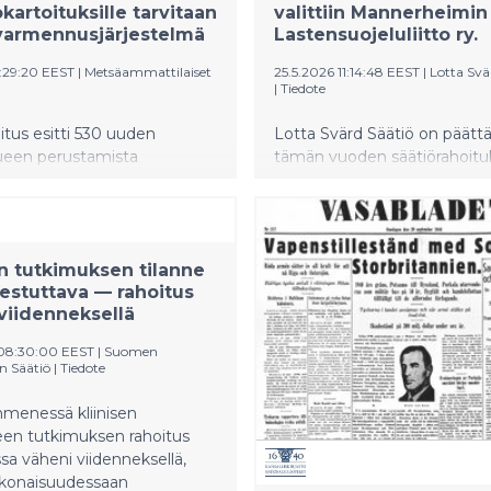
kartoituksille tarvitaan
valittiin Mannerheimin
varmennusjärjestelmä
Lastensuojeluliitto ry.
4:29:20 EEST
|
Metsäammattilaiset
25.5.2026 11:14:48 EEST
|
Lotta Svä
|
Tiedote
itus esitti 530 uuden
Lotta Svärd Säätiö on päätt
lueen perustamista
tämän vuoden säätiörahoit
alueen eteläpuolisille valtion
saajista ja valinnut uudeksi
oiden yhteispinta-ala on YLE:n
strategiseksi kumppaniksee
mukaan 45.000 hehtaaria.
Mannerheimin Lastensuojelul
024 suojeltujen alueiden
(MLL). Pitkäaikainen strateg
en tutkimuksen tilanne
e muodostavat 76.500
kumppanuus turvaa osaltaa
estuttava — rahoitus
 kokoiset suojelualueet.
Nuorten tukilinjan toiminna
viidenneksellä
ympäristöjärjestöt ja vihreät
jatkumisen.
 lähes suunniltaan.
 08:30:00 EEST
|
Suomen
t kartoitustuloksissa
n Säätiö
|
Tiedote
esiin luontokartoitusten
rmennusjärjestelmän
menessä kliinisen
een tutkimuksen rahoitus
ssa väheni viidenneksellä,
okonaisuudessaan