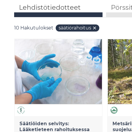
Lehdistötiedotteet
Pörssi
10
Hakutulokset
säätiörahoitus
Säätiöiden selvitys:
Metsäri
Lääketieteen rahoituksessa
suojelu