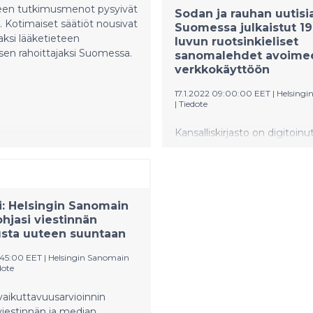
teen tutkimusmenot pysyivät
Sodan ja rauhan uutisia
. Kotimaiset säätiöt nousivat
Suomessa julkaistut 1
ksi lääketieteen
luvun ruotsinkieliset
en rahoittajaksi Suomessa.
sanomalehdet avoime
verkkokäyttöön
17.1.2022 09:00:00 EET
|
Helsingin
|
Tiedote
Kansalliskirjasto on digitoinu
ruotsinkieliset sanomalehde
luvun loppuun asti ja lehdet
avoimeen verkkokäyttöön
digi.kansalliskirjasto.fi -palvel
i: Helsingin Sanomain
Kolmivuotisen projektin aik
ohjasi viestinnän
Kansalliskirjasto digitoi kaikki
usta uuteen suuntaan
Suomessa julkaistut ruotsink
sanomalehdet. Kun projekti
:45:00 EET
|
Helsingin Sanomain
päätökseen vuonna 2023, on 
dote
miljoonaa ruotsinkielistä
sanomalehtisivua saatavilla
aikuttavuusarvioinnin
digitaalisesti. Projektin mahd
iestinnän ja median