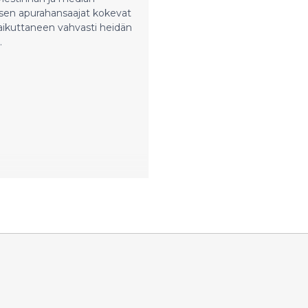
kahdeksan suomenruotsalai
sen apurahansaajat kokevat
rahaston ja säätiön tuki.
aikuttaneen vahvasti heidän
Käyttöoikeuksista on sovittu
.
tekijänoikeusjärjestö Kopios
kanssa.