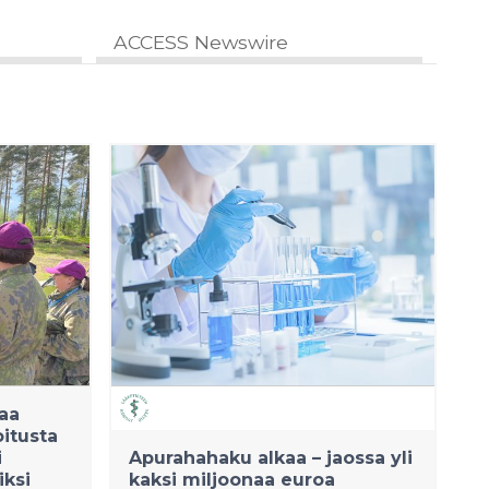
ACCESS Newswire
kaa
oitusta
i
Apurahahaku alkaa – jaossa yli
iksi
kaksi miljoonaa euroa