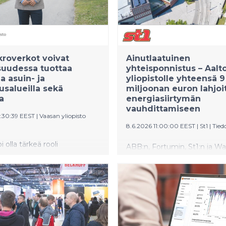
marketiksi. Sähköautoja lad
tulevaisuudessa jättikentällä,
aseman kokonaisteho nous
massiiviseen kolmeen megaw
roverkot voivat
Ainutlaatuinen
suudessa tuottaa
yhteisponnistus – Aalt
a asuin- ja
yliopistolle yhteensä 9
uusalueilla sekä
miljoonan euron lahjoi
a
energiasiirtymän
vauhdittamiseen
0:30:39 EEST
|
Vaasan yliopisto
8.6.2026 11:00:00 EEST
|
St1
|
Tied
i olla tärkeä rooli
ABB:n, Fortumin, St1:n ja Wa
uden energiajärjestelmien
Ahlströmin säätiön lahjoituk
den, toimintavarmuuden ja
käytetään uusien professuur
suuden vahvistamisessa.
perustamiseen. Samalla lahj
iopistossa tarkastettava
tukevat Aalto-yliopiston
hbazbegianin väitöskirja
energiasiirtymän osaamiske
 miten vetyä hyödyntävät
perustamista.
ot voivat tasapainottaa