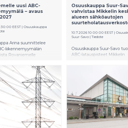
stavaa rahoitusmalliaan, ja
iemelle uusi ABC-
Osuuskauppa Suur-Sa
uksesta, käyttöönotosta ja
emyymälä – avaus
vahvistaa Mikkelin kes
ta vastaa Yunex Traffic
2027​
alueen sähköautojen
suurteholatausverkost
11:30:00 EEST
|
Osuuskauppa
ote
10.7.2026 10:00:00 EEST
|
Osuus
Suur-Savo
|
Tiedote
ppa Arina suunnittelee
Osuuskauppa Suur-Savo tuo
C-liikennemyymälän
ABC-latauspisteet Mikkelin
ista Rovaniemelle
Toriparkkiin. Toriparkin asiak
aan
pääsevät käyttämään uusia
a ja matkailijoita. Rakentamisen
latausasemia syyskuussa
tus käynnistyä syksyllä 2026
van vahvistumisen jälkeen,
usi palvelukokonaisuus
n kesällä 2027. Investoinnin
oin 10,7 miljoonaa euroa.