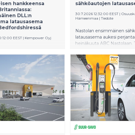
eisen hankkeensa
sähköautojen latausa
Britanniassa:
30.7.2026 12:32:00 EEST
|
Osuusk
äinen DLL:n
Hämeenmaa
|
Tiedote
tama latausasema
Bedfordshiressä
Nastolan ensimmäinen sähk
latausasema aukesi perjanta
9:12:00 EEST
|
Kempower Oyj
heinäkuuta ABC Nastolaan. 
latausasema on jo valmistel
 on toteuttanut
market Nastolan yhteyteen.
en leasing-rahoitteisen
a Isossa-Britanniassa
een poistamaan uusien
jen latausinfrastruktuuriin
seen liittyviä taloudellisia
ighway Stops Retail Limited
n ottanut käyttöön
un sähköautojen
jestelmän BP-
emallaan Astwickissä Uuden
ojen latausaseman rahoittaa
in rahoituskumppani DLL