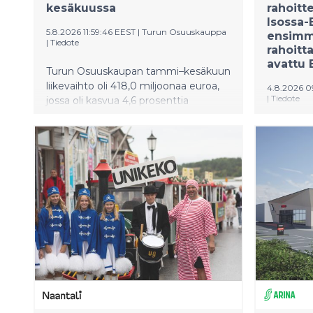
kesäkuussa
rahoitt
Isossa-
5.8.2026 11:59:46 EEST
|
Turun Osuuskauppa
ensimm
|
Tiedote
rahoit
avattu 
Turun Osuuskaupan tammi–kesäkuun
liikevaihto oli 418,0 miljoonaa euroa,
4.8.2026 0
|
Tiedote
jossa oli kasvua 4,6 prosenttia
edelliseen vuoteen verrattuna.
Kempower
ensimmäis
hankkeens
auttaaks
sähköauto
investoimi
esteitä H
(HSRL) o
hajautet
latausjär
huoltoas
sähköaut
Kempower