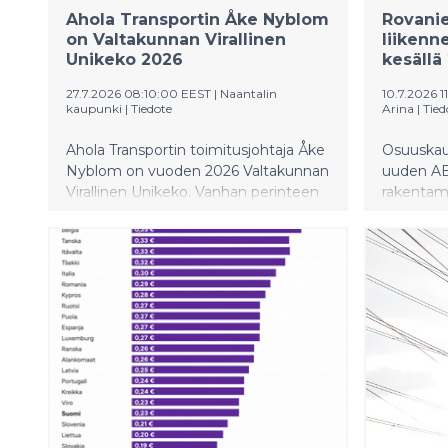
osana jou
Ahola Transportin Åke Nyblom
​​Rovan
sen asenn
on Valtakunnan Virallinen
liikenn
ylläpidos
Unikeko 2026
kesällä 
27.7.2026 08:10:00 EEST
|
Naantalin
10.7.2026 
kaupunki
|
Tiedote
Arina
|
Tied
Ahola Transportin toimitusjohtaja Åke
Osuuskau
Nyblom on vuoden 2026 Valtakunnan
uuden AB
Virallinen Unikeko. Vanhan perinteen
rakentam
mukaisesti Åke Nyblomin valinta
palvelem
julkistettiin unikeonpäivänä 27.7.2026
paikallisi
klo 8 suorittamalla unikeolle
on tarkoi
merikaste, eli molskauttamalla hänet
asemakaa
mereen, Naantalin Vanhankaupungin
jolloin u
vierassatamassa.
avattaisii
arvo on n