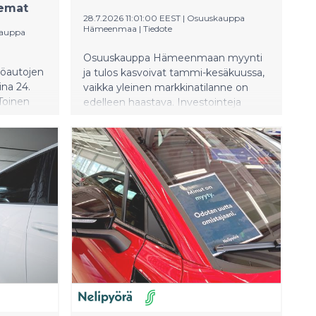
semat
28.7.2026 11:01:00 EEST
|
Osuuskauppa
Hämeenmaa
|
Tiedote
auppa
Osuuskauppa Hämeenmaan myynti
öautojen
ja tulos kasvoivat tammi-kesäkuussa,
ina 24.
vaikka yleinen markkinatilanne on
Toinen
edelleen haastava. Investointeja
ussa S-
tehtiin 27,8 miljoonalla eurolla.
Hämeenmaan asiakasomistajien
määrä on kehittynyt hyvin, ja heitä oli
kesäkuun lopussa 179 393.
Asiakasomistajille maksettiin Bonusta
20,2 miljoonaa euroa.