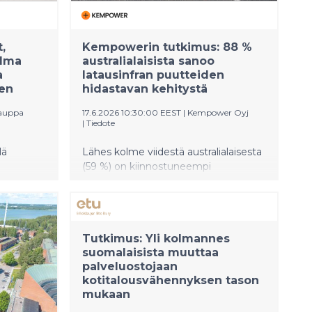
,
Kempowerin tutkimus: 88 %
ilma
australialaisista sanoo
a
latausinfran puutteiden
een
hidastavan kehitystä
auppa
17.6.2026 10:30:00 EEST
|
Kempower Oyj
|
Tiedote
lä
Lähes kolme viidestä australialaisesta
(59 %) on kiinnostuneempi
kaksi.
sähköauton ostamisesta nykyisten
bensan hintojen vuoksi. Lähes kaikki
australialaiset sähköauton kuljettajat
yömisen
(96 %) uskovat tarvitsevansa julkisia
Tutkimus: Yli kolmannes
er.
latauspisteitä. Lähes kolmannes (30
suomalaisista muuttaa
%) sähköauton kuljettajista on
palveluostojaan
:n Sale-
kokenut pitkän matkan latausinfran
kotitalousvähennyksen tason
puutteita.
mukaan
S-