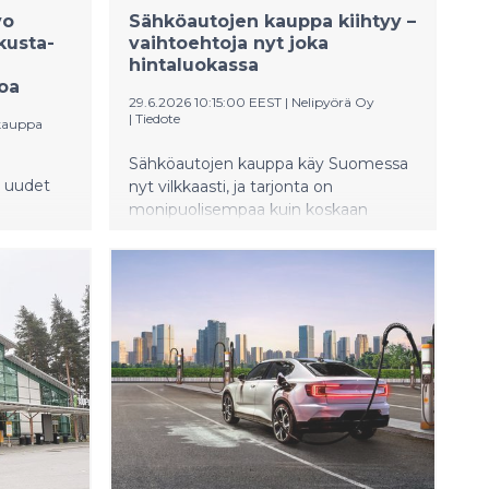
vo
Sähköautojen kauppa kiihtyy –
kusta-
vaihtoehtoja nyt joka
hintaluokassa
oa
29.6.2026 10:15:00 EEST
|
Nelipyörä Oy
|
Tiedote
kauppa
Sähköautojen kauppa käy Suomessa
 uudet
nyt vilkkaasti, ja tarjonta on
monipuolisempaa kuin koskaan
kaat
aiemmin. Nelipyörässä uusien autojen
kaupasta jo yli puolet on
täyssähköautoja ja myös käytettyjen
sähköautojen kauppa on rajussa
kasvussa.