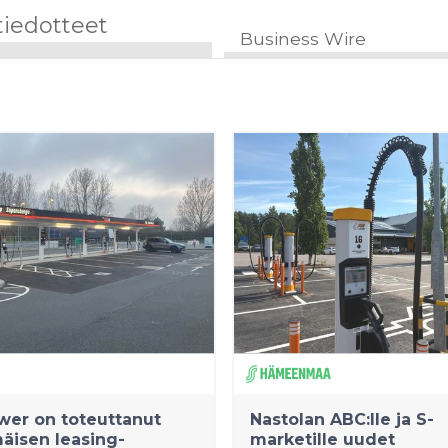
tiedotteet
Business Wire
er on toteuttanut
Nastolan ABC:lle ja S-
äisen leasing-
marketille uudet