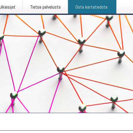
ulkaisijat
Tietoa palvelusta
Osta kertatiedote