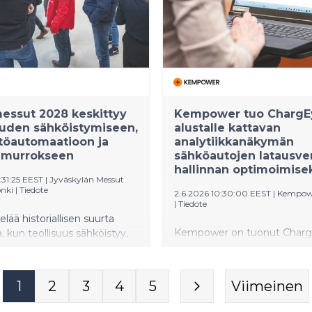
n energian vaihtelevaa
, parantaa
rvallisuutta ja vähentää
sia.
essut 2028 keskittyy
Kempower tuo ChargE
uuden sähköistymiseen,
alustalle kattavan
stöautomaatioon ja
analytiikkanäkymän
amurrokseen
sähköautojen latausve
hallinnan optimoimise
:31:25 EEST
|
Jyväskylän Messut
onki
|
Tiedote
2.6.2026 10:30:00 EEST
|
Kempow
|
Tiedote
lää historiallisen suurta
Kempower on tuonut Charg
 kun teollisuus sähköistyy,
ohjelmistoalustaansa uuden
öt muuttuvat älykkäiksi ja
analytiikkanäkymän Paranne
jestelmä siirtyy kohti
analytiikkanäkymä antaa
ja ja uusiutuvia ratkaisuja.
1
2
3
4
5
Viimeinen
sähköautojen latausoperaatto
n keskellä myös alan
kattavan yleiskuvan koko
ävimmän