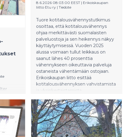
ataan
8.6.2026 08:03:00 EEST
|
Erikoiskaupan
 jossa
liitto Etu ry
|
Tiedote
ee
attiin.
Tuore kotitalousvähennystutkimus
osoittaa, että kotitalousvähennys
ohjaa merkittävästi suomalaisten
palveluostoja ja sen heikennys näkyy
o-
käyttäytymisessä. Vuoden 2025
alussa voimaan tullut leikkaus on
tukset
saanut lähes 40 prosenttia
vähennykseen oikeuttavia palveluja
ostaneista vähentämään ostojaan.
ote
Erikoiskaupan liitto esittää
kotitalousvähennyksen vahvistamista
lter
ja yksinkertaistamista.
set
ien
oitukset
skuksen