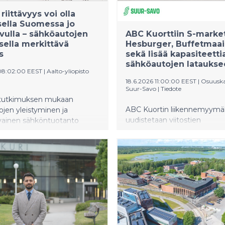
riittävyys voi olla
ella Suomessa jo
uvulla – sähköautojen
ABC Kuorttiin S-market
sella merkittävä
Hesburger, Buffetmaa
s
sekä lisää kapasiteetti
sähköautojen latauks
08:02:00 EEST
|
Aalto-yliopisto
18.6.2026 11:00:00 EEST
|
Osuusk
Suur-Savo
|
Tiedote
tutkimuksen mukaan
ABC Kuortin liikennemyymä
jen yleistyminen ja
uudistetaan viitostien
uvainen sähköntuotanto
monipuolisimmaksi taukopai
essä lisätä tilanteita, joissa
Liikennemyymälän
riitä kattamaan
ravintolamaailmaan tulee
a Suomessa. Latauksen oikea
Buffetmaailma ja nopean s
nen voi auttaa
hampurilaisravintola Hesburg
maan sähkön riittävyyden
Osuuskauppa Suur-Savon
 talvella.
suunnitelmissa on myös ABC
myymälän uudistaminen
valikoimaltaan laajemmaksi 