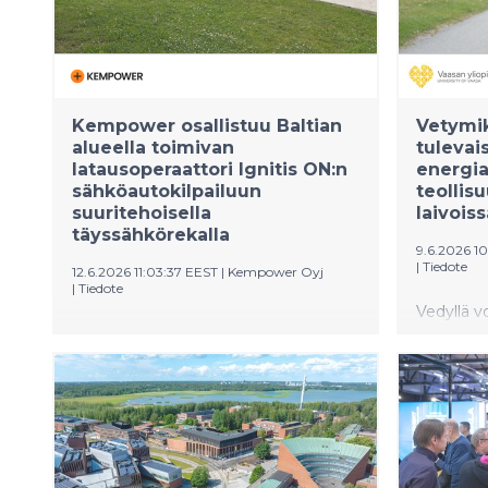
Kempower osallistuu Baltian
Vetymik
alueella toimivan
tulevai
latausoperaattori Ignitis ON:n
energia
sähköautokilpailuun
teollis
suuritehoisella
laivoiss
täyssähkörekalla
9.6.2026 1
|
Tiedote
12.6.2026 11:03:37 EEST
|
Kempower Oyj
|
Tiedote
Vedyllä vo
Kempower osallistuu tänään Baltian
tulevaisu
alueella toimivan latausoperaattori
kestävyy
Ignitis ON:n sähköautokilpailuun,
omavarai
jonka teemana on ”Baltic Science
Vaasan yl
Goes Electric” Jo 12. kertaa
Vahid Sha
järjestettävä Ignitis ON -
osoittaa,
sähköautokilpailu kokoaa yhteen
mikroverk