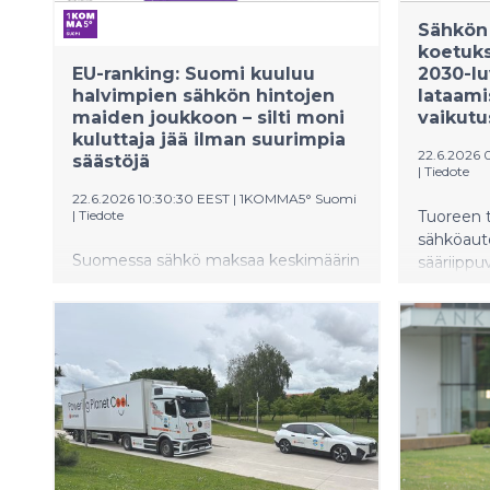
Sähkön 
koetuks
EU-ranking: Suomi kuuluu
2030-​l
halvimpien sähkön hintojen
lataami
maiden joukkoon – silti moni
vaikutu
kuluttaja jää ilman suurimpia
22.6.2026 
säästöjä
|
Tiedote
22.6.2026 10:30:30 EEST
|
1KOMMA5° Suomi
|
Tiedote
Tuoreen 
sähköauto
Suomessa sähkö maksaa keskimäärin
sääriipp
23 snt/kWh, kun Saksassa kuluttajat
voivat yhd
maksavat lähes tuplasti enemmän.
sähkö ei 
Keskimääräinen sähkön hinta ei
kulutust
kuitenkaan kerro koko totuutta:
ajoittami
sähkön hinnat voivat vaihdella
varmista
voimakkaasti. Joustava kulutus,
erityisesti
energiavarastot ja älykäs
energiahallinta voivat tuoda
kuluttajille merkittäviä lisäsäästöjä.