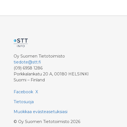
energiasiirtymän osaamiskeskuksen
ammatti
perustamista.
uudistut
Sähkömes
teemaan, 
tulevaisu
Oy Suomen Tietotoimisto
tiedote@stt.fi
(09) 6958 1286
Porkkalankatu 20 A, 00180 HELSINKI
Suomi – Finland
Facebook
X
Tietosuoja
Muokkaa evästeasetuksiasi
©
Oy Suomen Tietotoimisto
2026