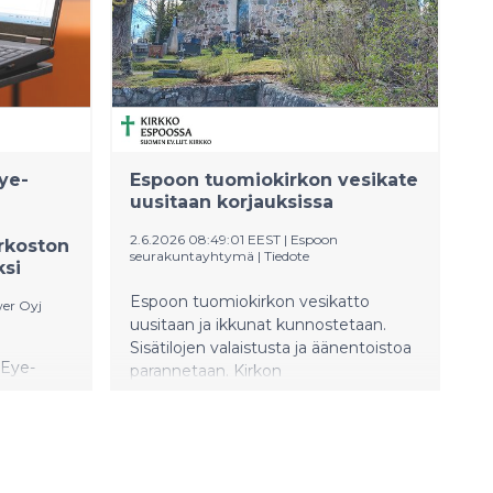
ye-
Espoon tuomiokirkon vesikate
uusitaan korjauksissa
2.6.2026 08:49:01 EEST
|
Espoon
rkoston
seurakuntayhtymä
|
Tiedote
ksi
Espoon tuomiokirkon vesikatto
er Oyj
uusitaan ja ikkunat kunnostetaan.
Sisätilojen valaistusta ja äänentoistoa
Eye-
parannetaan. Kirkon
lämmitysjärjestelmä on jo vaihdettu
ttu
kaukolämmöksi. Korjausten
arvioidaan valmistuvan jouluksi 2027.
reille
Kirkko on ollut suljettuna pääsiäisestä
2025 asti korjausten vuoksi.