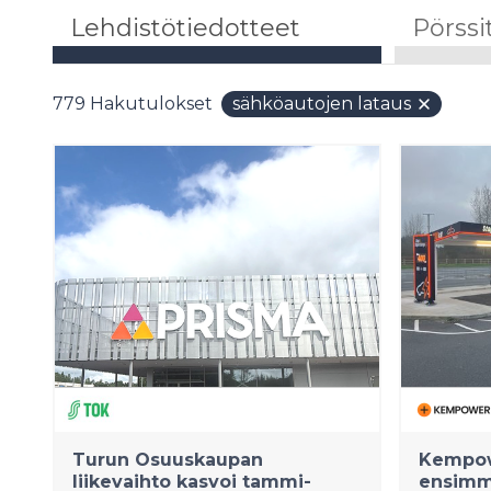
Lehdistötiedotteet
Pörssi
779
Hakutulokset
sähköautojen lataus
Turun Osuuskaupan
Kempow
liikevaihto kasvoi tammi-
ensimm