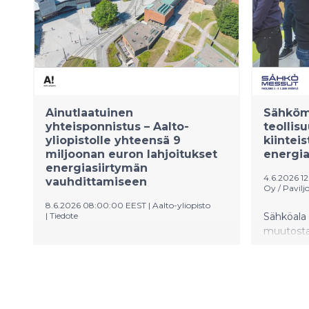
alueen sähköautoharrastajia
uusiutuva
lisäämään tietoisuutta sähköisestä
tuotantoa
liikenteestä ja Ignitis ON:n
energiatu
sähköautojen latausverkostosta
kustannuk
Kempower osallistuu liettualaisen
asiakkaansa Ignitisin järjestämään
tapahtumaan suuritehoisella
täyssähkörekalla.
Ainutlaatuinen
Sähköm
yhteisponnistus – Aalto-
teollis
yliopistolle yhteensä 9
kiintei
miljoonan euron lahjoitukset
energi
energiasiirtymän
4.6.2026 12
vauhdittamiseen
Oy / Pavilj
8.6.2026 08:00:00 EEST
|
Aalto-yliopisto
|
Tiedote
Sähköala e
muutosta,
ABB:n, Fortumin, St1:n ja Walter
kiinteist
Ahlströmin säätiön lahjoitukset
energiajär
käytetään uusien professuurien
hajautettu
perustamiseen. Samalla lahjoitukset
Muutokse
tukevat Aalto-yliopiston
merkitt