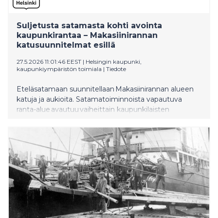
Suljetusta satamasta kohti avointa
kaupunkirantaa – Makasiinirannan
katusuunnitelmat esillä
27.5.2026 11:01:46 EEST
|
Helsingin kaupunki,
kaupunkiympäristön toimiala
|
Tiedote
Eteläsatamaan suunnitellaan Makasiinirannan alueen
katuja ja aukioita. Satamatoiminnoista vapautuva
ranta-alue avautuu vaiheittain kaupunkilaisten
käyttöön. Katusuunnitelmaluonnoksia
esitellään asukastilaisuudessa 2. kesäkuuta.