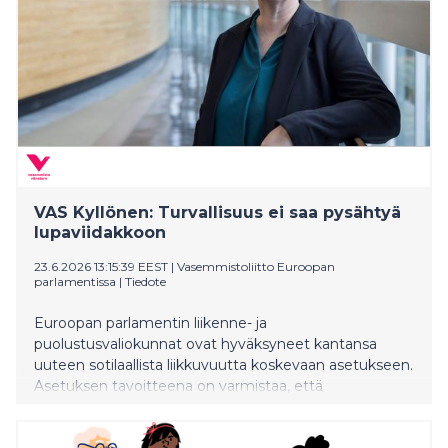
VAS Kyllönen: Turvallisuus ei saa pysähtyä
lupaviidakkoon
23.6.2026 13:15:39 EEST
|
Vasemmistoliitto Euroopan
parlamentissa
|
Tiedote
Euroopan parlamentin liikenne- ja
puolustusvaliokunnat ovat hyväksyneet kantansa
uuteen sotilaallista liikkuvuutta koskevaan asetukseen.
Asetuksen tavoitteena on varmistaa, että
sotilashenkilöstö, kalusto, tarvikkeet ja myös Ukrainalle
annettava tuki saadaan liikkumaan Euroopassa