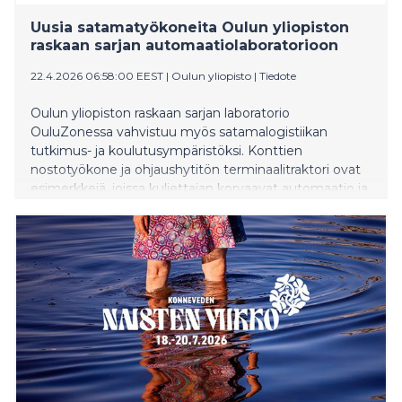
Uusia satamatyökoneita Oulun yliopiston
raskaan sarjan automaatiolaboratorioon
22.4.2026 06:58:00 EEST
|
Oulun yliopisto
|
Tiedote
Oulun yliopiston raskaan sarjan laboratorio
OuluZonessa vahvistuu myös satamalogistiikan
tutkimus- ja koulutusympäristöksi. Konttien
nostotyökone ja ohjaushytitön terminaalitraktori ovat
esimerkkejä, joissa kuljettajan korvaavat automaatio ja
etäohjaus. Uusien työkonehankintojen ja tutkimuksen
avulla Oulussa tehdään suuri siirto satamalogistiikan
automatisaatiossa. Kyseessä on osa laajempaa Port
Automation -investointihanketta, jonka tavoitteena on
kehittää Suomeen ensimmäinen avoin ja kokeellisen
tutkimus-, kehitys- ja koulutusympäristö merikonttien
käsittelyyn, varastointiin, purkamiseen ja
kuormaukseen automaattisesti ohjatuilla työkoneilla.