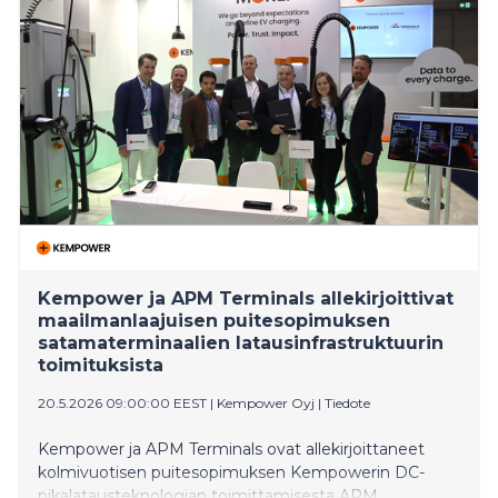
Kempower ja APM Terminals allekirjoittivat
maailmanlaajuisen puitesopimuksen
satamaterminaalien latausinfrastruktuurin
toimituksista
20.5.2026 09:00:00 EEST
|
Kempower Oyj
|
Tiedote
Kempower ja APM Terminals ovat allekirjoittaneet
kolmivuotisen puitesopimuksen Kempowerin DC-
pikalatausteknologian toimittamisesta APM