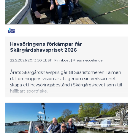
aloitteesta. Yhdistyksen alkuperäinen tarkoitus oli mm.
pitää ahtausalan hinnoittelu sopivalla tasolla, jopa koko
Itämeren alueella. Kova ja pysyvä
neuvottelukumppani oli 1905 perustettu
Kuljetustyöntekijäin liitto ry eli nykyisen AKT:n edeltäjä,
jonka kanssa työehdot nykyisinkin neuvotell
Havsöringens förkämpar får
Skärgårdshavspriset 2026
22.5.2026 20:13:50 EEST
|
Finnboat
|
Pressmeddelande
Årets Skärgårdshavspris går till Saaristomeren Taimen
rf. Föreningens vision är att genom sin verksamhet
skapa ett havsöringsbestånd i Skärgårdshavet som tål
hållbart sportfiske.