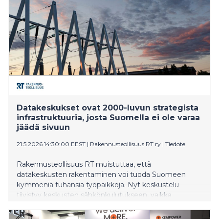
Datakeskukset ovat 2000-luvun strategista
infrastruktuuria, josta Suomella ei ole varaa
jäädä sivuun
21.5.2026 14:30:00 EEST
|
Rakennusteollisuus RT ry
|
Tiedote
Rakennusteollisuus RT muistuttaa, että
datakeskusten rakentaminen voi tuoda Suomeen
kymmeniä tuhansia työpaikkoja. Nyt keskustelu
tiivistyy keskusten sähkönkulutukseen, vaikka
olennaista on kysyä, mitä menetämme jäämällä
sivuun investointikisassa.