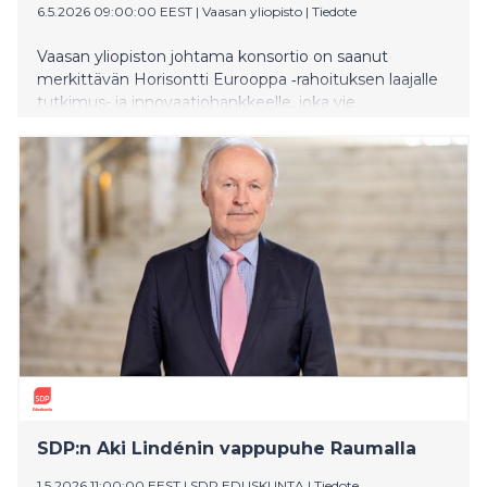
6.5.2026 09:00:00 EEST
|
Vaasan yliopisto
|
Tiedote
Vaasan yliopiston johtama konsortio on saanut
merkittävän Horisontti Eurooppa ‑rahoituksen laajalle
tutkimus- ja innovaatiohankkeelle, joka vie
kaukoliikenteen merikuljetuksia kohti nollapäästöistä
tulevaisuutta. H4PERION‑hanke – Hydrogen FOR
Performance Enhancement and Reliable Ice
OperatioN – esittelee ensimmäistä kertaa
käytännössä, miten suuri alus toimii vedylle
soveltuvalla polttomoottorilla. Tämä on merkittävä
edistysaskel puhtaiden meriliikenneteknologioiden
kehityksessä.
SDP:n Aki Lindénin vappupuhe Raumalla
1.5.2026 11:00:00 EEST
|
SDP EDUSKUNTA
|
Tiedote