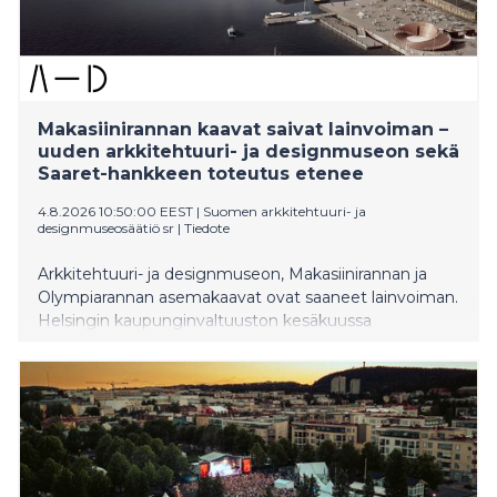
Makasiinirannan kaavat saivat lainvoiman –
uuden arkkitehtuuri- ja designmuseon sekä
Saaret-hankkeen toteutus etenee
4.8.2026 10:50:00 EEST
|
Suomen arkkitehtuuri- ja
designmuseosäätiö sr
|
Tiedote
Arkkitehtuuri- ja designmuseon, Makasiinirannan ja
Olympiarannan asemakaavat ovat saaneet lainvoiman.
Helsingin kaupunginvaltuuston kesäkuussa
hyväksymistä asemakaavoista ei jätetty valituksia
määräaikaan mennessä.