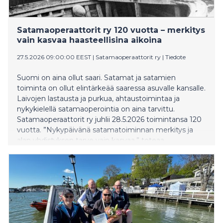
Satamaoperaattorit ry 120 vuotta – merkitys
vain kasvaa haasteellisina aikoina
27.5.2026 09:00:00 EEST
|
Satamaoperaattorit ry
|
Tiedote
Suomi on aina ollut saari. Satamat ja satamien
toiminta on ollut elintärkeää saaressa asuvalle kansalle.
Laivojen lastausta ja purkua, ahtaustoimintaa ja
nykykielellä satamaoperointia on aina tarvittu.
Satamaoperaattorit ry juhlii 28.5.2026 toimintansa 120
vuotta. ”Nykypäivänä satamatoiminnan merkitys ja
alan yhdistyksen tarve vain kasvaa,” toteaa
Satamaoperaattorit ry:n toimitusjohtaja Juha Mutru.
”Kokonaisturvallisuus ja huoltovarmuus ovat teemoja,
joiden ympärillä nyt teemme työtä.” Ensimmäiset alan
yritykset perustettiin 1800-luvun lopulla, ja toimialan
toimintaa puolustava yhdistys ”The Stevedores
Federation of Finland” perustettiin vuonna 1906
turkulaisen ahtausliikkeen omistaja A.E. Ericksonin