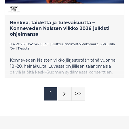
Henkeä, taidetta ja tulevaisuutta –
Konneveden Naisten viikko 2026 julkisti
ohjelmansa
9.4.2026 10:49:42 EEST
|
Kulttuuritoimisto Palovaara & Ruusila
Oy
|
Tiedote
Konneveden Naisten viikko järjestetään tänä vuonna
18.-20. heinäkuuta. Luvassa on jälleen taianomaisia
päiviä ja öitä keski-Suomen sydämessä konserttien,
runouden ja sanataiteen, luentojen, taidenäyttelyjen,
kulinarististen elämysten ja yllättävien kohtaamisten
parissa. Konneveden keskustan eri
1
>>
tapahtumapaikkoihin sijoittuva tapahtuma tuo yhteen
hengen, taiteen ja tulevaisuuden tulkitsijoita ja
asiantuntijoita arkkitehtuurista filosofiaan. Liput
maksullisiin tapahtumiin ovat nyt myynnissä Tiketissä.
Maksullisten tapahtumien lisäksi Naisten viikko tarjoaa
kävijöilleen runsaasti maksutonta pop-up-ohjelmaa ja