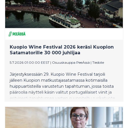
Kuopio Wine Festival 2026 keräsi Kuopion
Satamatorille 30 000 juhlijaa
5.7.2026 01:00:00 EEST
|
Osuuskauppa PeeÄssä
|
Tiedote
Järjestyksessään 29. Kuopio Wine Festival tarjoili
jälleen Kuopion matkustajasatamassa kotimaisilla
huippuartisteilla varustetun tapahtuman, jossa toista
pääroolia näytteli käsin valitut portugalilaiset viinit ja
erityisesti tapahtumaa varten suunniteltu ruokatuote.