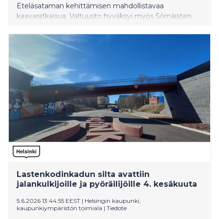
Eteläsataman kehittämisen mahdollistavaa
kaavaratkaisua. Valtuusto hyväksyi myös Sörnäisten
metroaseman laituritason perusparannuksen
hankesuunnitelman sekä valitsi valtuuston
puheenjohtajiston toukokuun lopussa 2027
päättyväksi toimikaudeksi.
Lastenkodinkadun silta avattiin
jalankulkijoille ja pyöräilijöille 4. kesäkuuta
5.6.2026 13:44:55 EEST
|
Helsingin kaupunki,
kaupunkiympäristön toimiala
|
Tiedote