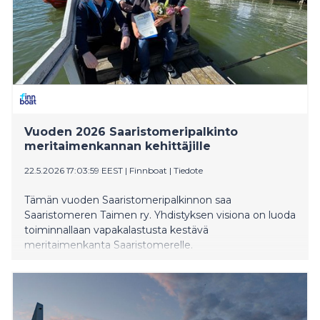
Vuoden 2026 Saaristomeripalkinto
meritaimenkannan kehittäjille
22.5.2026 17:03:59 EEST
|
Finnboat
|
Tiedote
Tämän vuoden Saaristomeripalkinnon saa
Saaristomeren Taimen ry. Yhdistyksen visiona on luoda
toiminnallaan vapakalastusta kestävä
meritaimenkanta Saaristomerelle.​