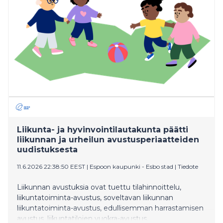
nopeasti silloin, kun turvallisuustilanne sitä vaatii.
Liikunta- ja hyvinvointilautakunta päätti
liikunnan ja urheilun avustusperiaatteiden
uudistuksesta
11.6.2026 22:38:50 EEST
|
Espoon kaupunki - Esbo stad
|
Tiedote
Liikunnan avustuksia ovat tuettu tilahinnoittelu,
liikuntatoiminta-avustus, soveltavan liikunnan
liikuntatoiminta-avustus, edullisemman harrastamisen
avustus, liikuntatilojen vuokra-avustus,