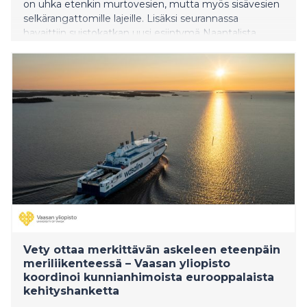
on uhka etenkin murtovesien, mutta myös sisävesien
selkärangattomille lajeille. Lisäksi seurannassa
havaittiin suistokatkan uusi esiintymä Naantalista.
Vieraslajeja leviää paitsi laivojen, myös huviveneiden
matkassa.
Vety ottaa merkittävän askeleen eteenpäin
meriliikenteessä – Vaasan yliopisto
koordinoi kunnianhimoista eurooppalaista
kehityshanketta