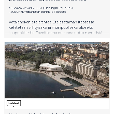
4.6.2026 13:30:18 EEST
|
Helsingin kaupunki,
kaupunkiympäristön toimiala
|
Tiedote
Katajanokan etelärantaa Eteläsataman itäosassa
kehitetään viihtyisäksi ja monipuoliseksi alueeksi
kaupunkilaisille. Tavoitteena on luoda uutta merellistä
kaupunkitilaa, joka liittää sataman ja täydentyvän
ranta-alueen tiiviimmin osaksi käveltävää keskustaa.