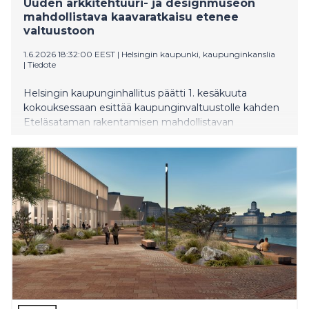
Uuden arkkitehtuuri- ja designmuseon
mahdollistava kaavaratkaisu etenee
valtuustoon
1.6.2026 18:32:00 EEST
|
Helsingin kaupunki, kaupunginkanslia
|
Tiedote
Helsingin kaupunginhallitus päätti 1. kesäkuuta
kokouksessaan esittää kaupunginvaltuustolle kahden
Eteläsataman rakentamisen mahdollistavan
kaavamuutoksen hyväksymistä. Arkkitehtuuri- ja
designmuseon sekä Makasiinirannan ja Olympiarannan
kaavaratkaisut vapauttavat uutta ranta-aluetta
kaupunkilaisten käyttöön.