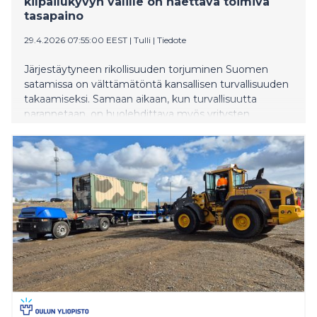
kilpailukyvyn välille on haettava toimiva
tasapaino
29.4.2026 07:55:00 EEST
|
Tulli
|
Tiedote
Järjestäytyneen rikollisuuden torjuminen Suomen
satamissa on välttämätöntä kansallisen turvallisuuden
takaamiseksi. Samaan aikaan, kun turvallisuutta
parannetaan, on huolehdittava myös yritysten
kilpailukyvyn säilymisestä. Satamaturvallisuutta
parantava työryhmä keskusteli Tullin johdolla siitä,
miten yritysten kilpailukyky voidaan huomioida
satamaturvallisuutta kehitettäessä. Yhteistä
näkemystä turvallisuuden vähimmäisvaatimuksista
kartoitetaan satamatoimijoille tarkoitetulla kyselyllä.