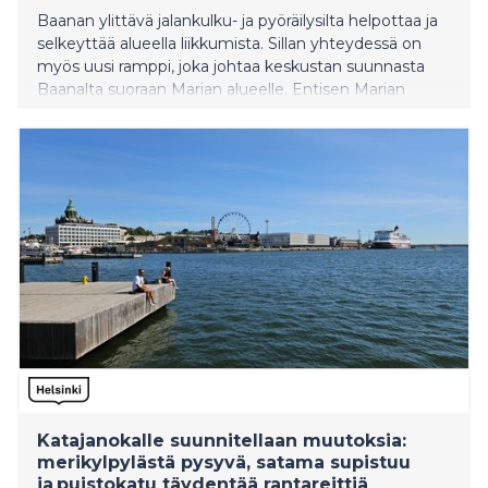
Baanan ylittävä jalankulku- ja pyöräilysilta helpottaa ja
selkeyttää alueella liikkumista. Sillan yhteydessä on
myös uusi ramppi, joka johtaa keskustan suunnasta
Baanalta suoraan Marian alueelle. Entisen Marian
sairaala-alueen kehittäminen jatkuu vuosikymmenen
vaihteeseen saakka.
Katajanokalle suunnitellaan muutoksia:
merikylpylästä pysyvä, satama supistuu
ja puistokatu täydentää rantareittiä