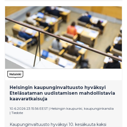
kohdeavustukset sekä koulutusavustus. Uudet
avustusten myöntämisperusteet tulevat voimaan
1.1.2027.
Helsingin kaupunginvaltuusto hyväksyi
Eteläsataman uudistamisen mahdollistavia
kaavaratkaisuja
10.6.2026 23:15:56 EEST
|
Helsingin kaupunki, kaupunginkanslia
|
Tiedote
Kaupunginvaltuusto hyväksyi 10. kesäkuuta kaksi