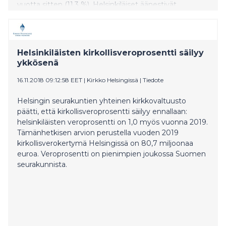
vuotta sitten (11,3 %). Helsinkiläiset äänestivät
ennakkoon yhtä innokkaasti kuten neljä vuotta sitten.
Ennakkoääniä annettiin 17 304 (17 224) ääntä.
Helsinkiläisten kirkollisveroprosentti säilyy
ykkösenä
16.11.2018 09:12:58 EET
|
Kirkko Helsingissä
|
Tiedote
Helsingin seurakuntien yhteinen kirkkovaltuusto
päätti, että kirkollisveroprosentti säilyy ennallaan:
helsinkiläisten veroprosentti on 1,0 myös vuonna 2019.
Tämänhetkisen arvion perustella vuoden 2019
kirkollisverokertymä Helsingissä on 80,7 miljoonaa
euroa. Veroprosentti on pienimpien joukossa Suomen
seurakunnista.