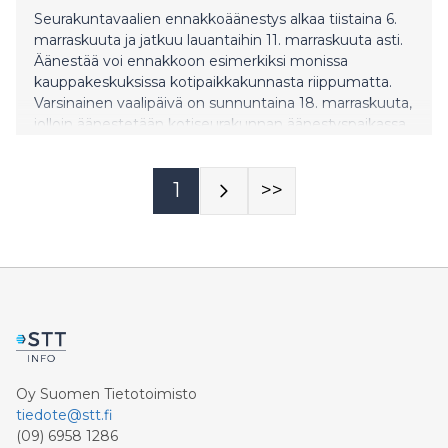
Seurakuntavaalien ennakkoäänestys alkaa tiistaina 6.
marraskuuta ja jatkuu lauantaihin 11. marraskuuta asti.
Äänestää voi ennakkoon esimerkiksi monissa
kauppakeskuksissa kotipaikkakunnasta riippumatta.
Varsinainen vaalipäivä on sunnuntaina 18. marraskuuta,
jolloin äänestetään kotiseurakunnan äänestyspaikassa
kello 11–20.
1
>>
Oy Suomen Tietotoimisto
tiedote@stt.fi
(09) 6958 1286