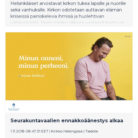
Helsinkiläiset arvostavat kirkon tukea lapsille ja nuorille
sekä vanhuksille. Kirkon odotetaan auttavan elämän
kriiseissä painiskelevia ihmisiä ja huolehtivan
vähäosaisista. Vasta näiden jälkeen vastaajat kertovat
kaipaavansa tukea perheille ja hengellistä elämää.
Seurakuntavaalien ennakkoäänestys alkaa
1.11.2018 08:47:31 EET
|
Kirkko Helsingissä
|
Tiedote