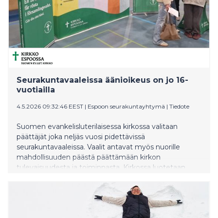
Seurakuntavaaleissa äänioikeus on jo 16-
vuotiailla
4.5.2026 09:32:46 EEST
|
Espoon seurakuntayhtymä
|
Tiedote
Suomen evankelisluterilaisessa kirkossa valitaan
päättäjät joka neljäs vuosi pidettävissä
seurakuntavaaleissa. Vaalit antavat myös nuorille
mahdollisuuden päästä päättämään kirkon
tulevaisuudesta ja toiminnasta. Kirkossa luotetaan
nuoriin sekä äänestäjinä, että myös päättäjinä. Nyt on
aika asettua ehdolle vaaleissa ja syksyllä saa äänestää.