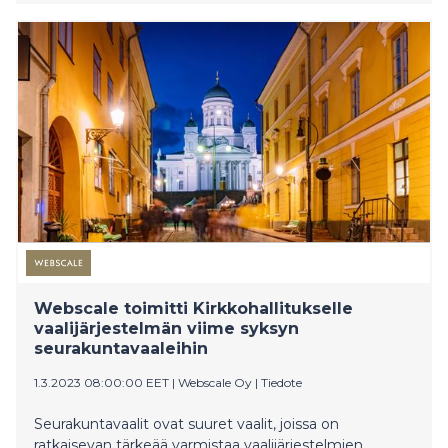
Webscale toimitti Kirkkohallitukselle
vaalijärjestelmän viime syksyn
seurakuntavaaleihin
1.3.2023 08:00:00 EET
|
Webscale Oy
|
Tiedote
Seurakuntavaalit ovat suuret vaalit, joissa on
ratkaisevan tärkeää varmistaa vaalijärjestelmien