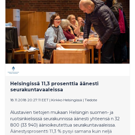
Helsingissä 11,3 prosenttia äänesti
seurakuntavaaleissa
18.11.2018 20:27:11 EET
|
Kirkko Helsingissä
|
Tiedote
Alustavien tietojen mukaan Helsingin suomen- ja
ruotsinkielisissä seurakunnissa äänesti yhteensä n 32
800 (33 940) äänioikeutettua seurakuntavaaleissa.
Äänestysprosentti 11,3 % pysyi samana kuin neljä