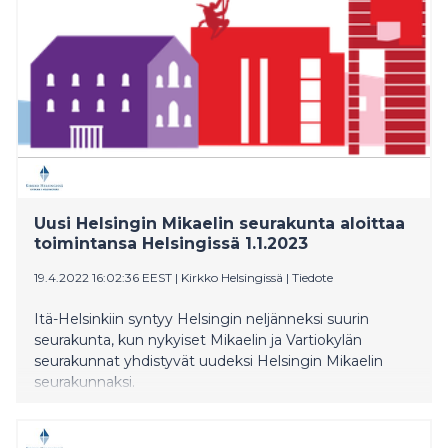
Uusi Helsingin Mikaelin seurakunta aloittaa
toimintansa Helsingissä 1.1.2023
19.4.2022 16:02:36 EEST
|
Kirkko Helsingissä
|
Tiedote
Itä-Helsinkiin syntyy Helsingin neljänneksi suurin
seurakunta, kun nykyiset Mikaelin ja Vartiokylän
seurakunnat yhdistyvät uudeksi Helsingin Mikaelin
seurakunnaksi.