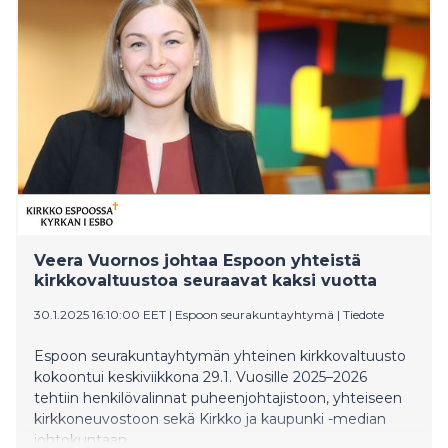
Veera Vuornos johtaa Espoon yhteistä
kirkkovaltuustoa seuraavat kaksi vuotta
30.1.2025 16:10:00 EET
|
Espoon seurakuntayhtymä
|
Tiedote
Espoon seurakuntayhtymän yhteinen kirkkovaltuusto
kokoontui keskiviikkona 29.1. Vuosille 2025–2026
tehtiin henkilövalinnat puheenjohtajistoon, yhteiseen
kirkkoneuvostoon sekä Kirkko ja kaupunki -median
johtokuntaan.