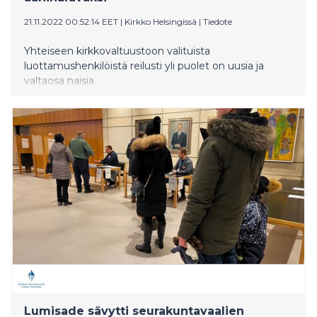
21.11.2022 00:52:14 EET
|
Kirkko Helsingissä
|
Tiedote
Yhteiseen kirkkovaltuustoon valituista
luottamushenkilöistä reilusti yli puolet on uusia ja
valtaosa naisia.
Lumisade sävytti seurakuntavaalien