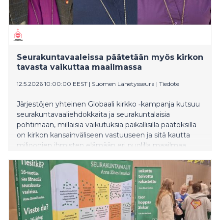
Seurakuntavaaleissa päätetään myös kirkon
tavasta vaikuttaa maailmassa
12.5.2026 10:00:00 EEST
|
Suomen Lähetysseura
|
Tiedote
Järjestöjen yhteinen Globaali kirkko ‑kampanja kutsuu
seurakuntavaaliehdokkaita ja seurakuntalaisia
pohtimaan, millaisia vaikutuksia paikallisilla päätöksillä
on kirkon kansainväliseen vastuuseen ja sitä kautta
miljoonien ihmisten elämään eri puolilla maailmaa.