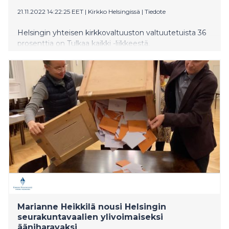
21.11.2022 14:22:25 EET
|
Kirkko Helsingissä
|
Tiedote
Helsingin yhteisen kirkkovaltuuston valtuutetuista 36
prosenttia on Tulkaa kaikki -liikkeestä.
Marianne Heikkilä nousi Helsingin
seurakuntavaalien ylivoimaiseksi
ääniharavaksi