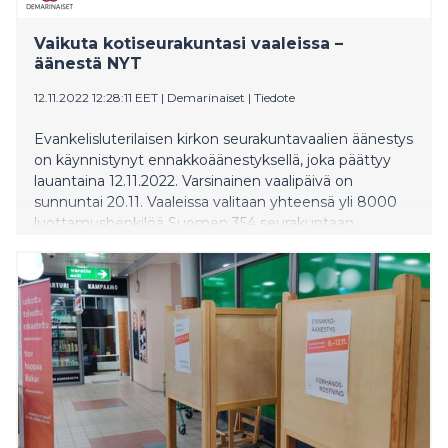
Vaikuta kotiseurakuntasi vaaleissa –
äänestä NYT
12.11.2022 12:28:11 EET
|
Demarinaiset
|
Tiedote
Evankelisluterilaisen kirkon seurakuntavaalien äänestys
on käynnistynyt ennakkoäänestyksellä, joka päättyy
lauantaina 12.11.2022. Varsinainen vaalipäivä on
sunnuntai 20.11. Vaaleissa valitaan yhteensä yli 8000
luottamushenkilöä Suomen 354 seurakuntaan.
Kannustamme seurakuntien jäseniä käyttämään
äänioikeuttaan ja siten vaikuttamaan oman
kotiseurakunnan tulevaisuuden suuntaan. Meille
kaikille on tärkeää, että seurakunnan palvelut ovat
avoimia ja yhdenvertaisesti saatavilla elämän eri
tilanteissa, kun apu, turva tai kannustus on tarpeen.
Seurakuntavaaleissa äänestysikä on 16 vuotta, mutta
kovin vähän nuoret käyttävät tätä mahdollisuutta.
Asian esille ottaminen jo rippikouluikäisenä onkin
toivottavaa, jotta tämä vaikuttamiskeino tulisi heille