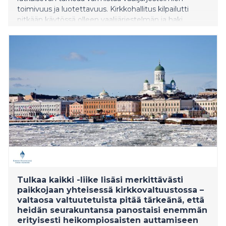
toimivuus ja luotettavuus. Kirkkohallitus kilpailutti
pitkään käytössä olleen vaalijärjestelmän ja haki
ratkaisua, jossa yhdistyy sekä helposti toteutettava
vaalien ääntenlasku että ehdokkaita ja äänestäjiä
palveleva vaalikone. Ohjelmistoyritys ja pitkän linjan
vaalikoneosaaja Webscale otti epäröimättä haasteen
vastaan ja aloitti yhteistyön Kirkkohallituksen kanssa.
Tulkaa kaikki -liike lisäsi merkittävästi
paikkojaan yhteisessä kirkkovaltuustossa –
valtaosa valtuutetuista pitää tärkeänä, että
heidän seurakuntansa panostaisi enemmän
erityisesti heikompiosaisten auttamiseen