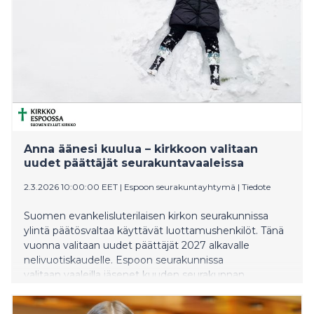
Anna äänesi kuulua – kirkkoon valitaan
uudet päättäjät seurakuntavaaleissa
2.3.2026 10:00:00 EET
|
Espoon seurakuntayhtymä
|
Tiedote
Suomen evankelisluterilaisen kirkon seurakunnissa
ylintä päätösvaltaa käyttävät luottamushenkilöt. Tänä
vuonna valitaan uudet päättäjät 2027 alkavalle
nelivuotiskaudelle. Espoon seurakunnissa
valitaan vaaleilla jäsenet kuuden seurakunnan
seurakuntaneuvostoihin sekä yhteiseen
kirkkovaltuustoon.