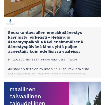
Seurakuntavaalien ennakkoäänestys
käynnistyi virkeästi – Helsingin
äänestyspaikoilla kävi ensimmäisenä
äänestyspäivänä lähes yhtä paljon
äänestäjiä kuin edellisissä vaaleissa
8.11.2022 20:48:45 EET
|
Kirkko Helsingissä
|
Tiedote
Alustavien tietojen mukaan 3307 seurakuntalaista
antoi äänensä seurakuntavaalien ensimmäisenä
ennakkoäänestyspäivänä.