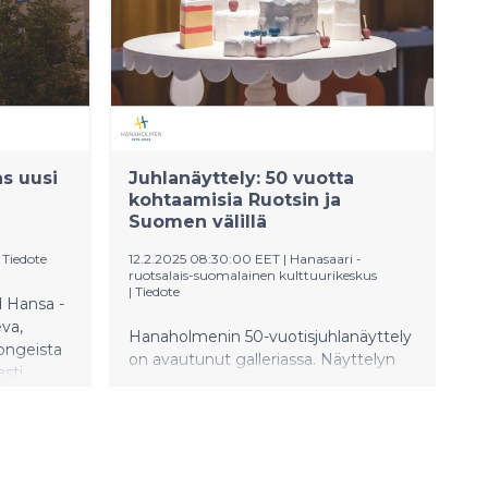
yhä
un ja
.
s uusi
Juhlanäyttely: 50 vuotta
kohtaamisia Ruotsin ja
Suomen välillä
|
Tiedote
12.2.2025 08:30:00 EET
|
Hanasaari -
ruotsalais-suomalainen kulttuurikeskus
|
Tiedote
d Hansa -
eva,
Hanaholmenin 50-vuotisjuhlanäyttely
songeista
on avautunut galleriassa. Näyttelyn
sti
teema on kohtaaminen, ja se tuo
eissä.
tekstien ja kuvien avulla esiin
yhteistyötä, jota Ruotsi ja Suomi ovat
istöstä
tehneet Hanaholmenissa vuosina
ta on
1975–2025.
aaksi