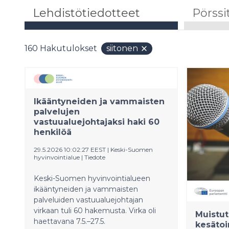
Lehdistötiedotteet
Pörssi
160
Hakutulokset
siitonen
Ikääntyneiden ja vammaisten
palvelujen
vastuualuejohtajaksi haki 60
henkilöä
29.5.2026 10:02:27 EEST
|
Keski-Suomen
hyvinvointialue
|
Tiedote
Keski-Suomen hyvinvointialueen
ikääntyneiden ja vammaisten
palveluiden vastuualuejohtajan
virkaan tuli 60 hakemusta. Virka oli
Muistut
haettavana 7.5.–27.5.
kesätoi