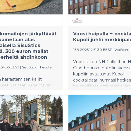
komailojen järkyttävät
Vuosi huipulla − cockta
painetaan alas
Kupoli juhlii merkkipä
isella SisuStick
16.9.2025 12:51:30 EEST
|
Wolfcom
lä. 300 euron mailat
perheitä ahdinkoon
Vuosi sitten NH Collection H
3:54:35 EEST
|
SisuStick
|
Tiedote
Grand Hansa -hotellin ikonis
kupoliin avautunut Kupoli-
 harrastamisen kalliit
cocktailbaari hurmasi hetke
kset osaltaan vähentävät
helsinkiläiset että matkailijat.
rastamista Suomessa.
cocktaileja ja pohjoista luon
aajille mailojen hinnat
yhdistävä konsepti sekä histo
at ison kuluerän. Pro-
voimalan lanterniin rakennett
lojen hinnat liikkuvat 270-
tila tarjoavat elämyksen, jon
 välillä Suomessa. Sisustick
kruunaavat 360 asteen
di toi markkinoille uuden
panoraamanäkymät yli kaup
kkia mailoja. Pro-tason
kattojen. Kupoliin tullaan