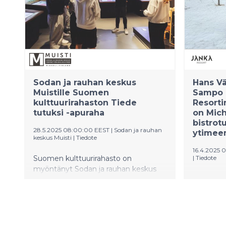
mailat to
tehtaalta 
suoratoim
merkittäv
euroa/mai
10 mailaa
on uusi t
Suomess
Sodan ja rauhan keskus
Hans Vä
Muistille Suomen
Sampo 
kulttuurirahaston Tiede
Resorti
tutuksi -apuraha
on Mich
bistrot
28.5.2025 08:00:00 EEST
|
Sodan ja rauhan
ytimee
keskus Muisti
|
Tiedote
16.4.2025 
Suomen kulttuurirahasto on
|
Tiedote
myöntänyt Sodan ja rauhan keskus
Ylläksell
Muistille 65 000 euron Tiede tutuksi -
ravintola
apurahan. Apurahalla toteutetaan
suomalai
Mennyt ja manipuloitu -
huippunim
tiedekasvatushanke, joka tuo Muistiin
Välimäki
50 yläkoululaisryhmää tutustumaan