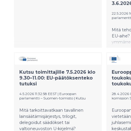
3.6.202
22.5.2026 1
parlamentt
Mitä tehd
EU-aihe? 
ymmärrett
kanaviin
uutisoinn
Euroopan
kesätoimi
Kutsu toimittajille 7.5.2026 klo
Euroopp
9.30–11.00: EU-päätöksenteko
toukoku
tutuksi
toukok
4.5.2026 11:32:58 EEST
|
Euroopan
28.4.2026 
parlamentti – Suomen-toimisto
|
Kutsu
komission 
Mitä tarkoittavatkaan tavallinen
Euroopan
lainsäätämisjärjestys, trilogit,
vietetään
delegoidut säädökset tai
juhlasemi
valtioneuvoston U-kirjelmä?
keskustaki