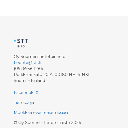
premium-
kuvien käyttöön ja manipulointiin
rinnalle
menneisyydessä ja nykyhetkessä.
ravintola
ominaise
keittiöön,
raaka-aine
kokonais
konseptis
Konseptin
Oy Suomen Tietotoimisto
hänen ura
tiedote@stt.fi
oppaassak
(09) 6958 1286
Bistro Ba
Porkkalankatu 20 A, 00180 HELSINKI
myös reso
Suomi – Finland
Kaulasen 
Murphy-Ka
Facebook
X
”Täytyy 
Hansia e
Tietosuoja
TV:n ja B
ollut min
Muokkaa evästeasetuksiasi
Helsingis
©
Oy Suomen Tietotoimisto
2026
paikat. N