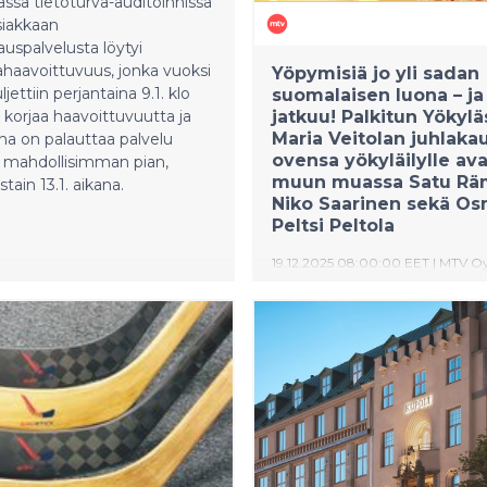
assa tietoturva-auditoinnissa
ä ja kunnianhimoista
siakkaan
. Suomalaisista 89 % on sitä
auspalvelusta löytyi
ttä Euroopan unioni tarvitsee
ahaavoittuvuus, jonka vuoksi
Yöpymisiä jo yli sadan
resursseja kohdatakseen
ljettiin perjantaina 9.1. klo
suomalaisen luona – j
globaalit haasteet.
li korjaa haavoittuvuutta ja
jatkuu! Palkitun Yökylä
naarin avaa klo 11.00 Euro
Maria Veitolan juhlaka
na on palauttaa palvelu
ovensa yökyläilylle av
le mahdollisimman pian,
muun muassa Satu Rä
istain 13.1. aikana.
Niko Saarinen sekä Os
Peltsi Peltola
19.12.2025 08:00:00 EET
|
MTV O
Yökyläilyt kuljettavat Maria V
juhlakaudella poikkeuksellisii
maisemiin Suomen halki ain
maailman laidalle saakka.
tuotantokausi käynnistyy MT
maanantaina 23.2.2026 Arja
Saijonmaan jaksolla.