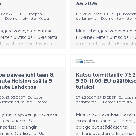
6
3.6.2026
0:29:55 EEST
|
Euroopan
13.5.2026 15:28:01 EEST
|
Euroopa
i – Suomen-toimisto
|
Kutsu
parlamentti – Suomen-toimisto
|
ä, jos työpöydälle putoaa
Mitä tehdä, jos työpöydälle 
Miten uutisoida EU-asioista
EU-aihe? Miten uutisoida EU
ävästi ja kiinnostavasti eri
ymmärrettävästi ja kiinnostav
? Tule oppimaan EU-
kanaviin? Tule oppimaan EU
ista Euroopan komission ja
uutisoinnista Euroopan komi
 parlamentin
Euroopan parlamentin
ttajatilaisuuteen!
kesätoimittajatilaisuuteen!
a-päivää juhlitaan 8.
Kutsu toimittajille 7.5.
uta Helsingissä ja 9.
9.30–11.00: EU-päätöks
uuta Lahdessa
tutuksi
08:43:05 EEST
|
Euroopan
27.4.2026 11:27:15 EEST
|
Euroopan
Suomen-edustusto
|
Tiedote
parlamentti – Suomen-toimisto
|
 yhtenäisyyden juhlapäivää
Mitä tarkoittavatkaan tavall
 tänä vuonna 8.5.
lainsäätämisjärjestys, trilogit,
naarissa Helsingin
delegoidut säädökset tai
rjasto Oodissa ja 9.5.
valtioneuvoston U-kirjelmä?