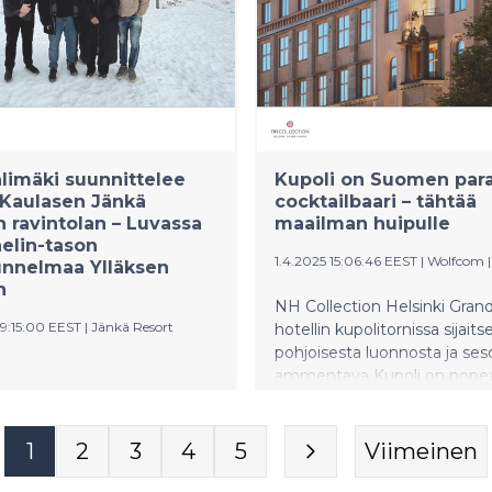
imitetaan seuroille suoraan
uteliaisuudesta, ja palataan 
ilman välikäsiä. Keskitetty
uudelleen tunnelman, palvel
itus pudottaa mailan hintaa
taidokkaiden juomien vuoksi
ästi, jopa 100-150
la. Aktiivipelaajalla menee 5-
 kaudessa. Suoratoimitukset
apa hankkia mailoja
a.
limäki suunnittelee
Kupoli on Suomen para
Kaulasen Jänkä
cocktailbaari – tähtää
n ravintolan – Luvassa
maailman huipulle
elin-tason
1.4.2025 15:06:46 EEST
|
Wolfcom
unnelmaa Ylläksen
n
NH Collection Helsinki Gran
09:15:00 EEST
|
Jänkä Resort
hotellin kupolitornissa sijaits
pohjoisesta luonnosta ja se
ammentava Kupoli on nopea
e rakentuvan Jänkä Resortin
noussut ilmiöksi cocktail-piir
konseptista vastaa
Tunnustuksena erottuvasta
sen gastronomian
konseptista, uniikista ympär
1
2
3
4
5
Viimeinen
i, keittiömestari Hans
sekä taidokkaista cocktaileis
. Äkäslompoloon nouseva
Kupoli nimetty Suomen parh