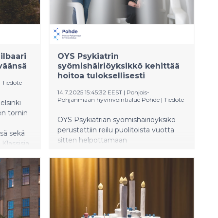
ammattiopistojen kanssa on tuore
avaus tiedekeskuskentällä.
ilbaari
OYS Psykiatrin
iväänsä
syömishäiriöyksikkö kehittää
hoitoa tuloksellisesti
|
Tiedote
14.7.2025 15:45:32 EEST
|
Pohjois-
Pohjanmaan hyvinvointialue Pohde
|
Tiedote
elsinki
en tornin
OYS Psykiatrian syömishäiriöyksikö
perustettiin reilu puolitoista vuotta
ssä sekä
sitten helpottamaan
 Klassisia
nuorisopsykiatrian osaston
toa
potilasruuhkaa. Avaamisen jälkeen
riallisen
ruuhka on helpottanut ja toimintaa
u uniikki
on päästy kehittämään.
ka
ungin