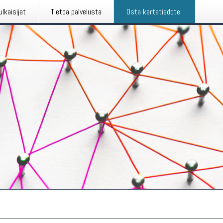
ulkaisijat
Tietoa palvelusta
Osta kertatiedote