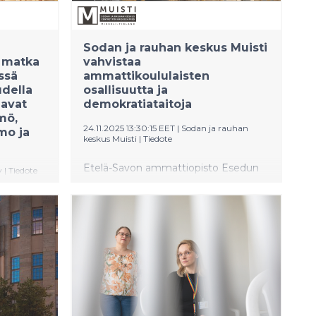
Sodan ja rauhan keskus Muisti
a matka
vahvistaa
ssä
ammattikoululaisten
udella
osallisuutta ja
aavat
demokratiataitoja
mö,
24.11.2025 13:30:15 EET
|
Sodan ja rauhan
mo ja
keskus Muisti
|
Tiedote
Etelä-Savon ammattiopisto Esedun
y
|
Tiedote
ensimmäisen vuoden opiskelijat ovat
päässeet tänä syksynä tutustumaan
eitolan
Sodan ja rauhan keskus Muistiin
n
Mikkelissä. Vierailut ovat osa Esedun
a
ja Muistin uutta yhteistyötä, jonka
 Kymmenes
tavoitteena on vahvistaa
V:llä
opiskelijoiden ammatti-identiteettiä ja
tuoda esiin ammatillisen osaamisen
merkitystä yhteiskunnassa. Yhteistyö