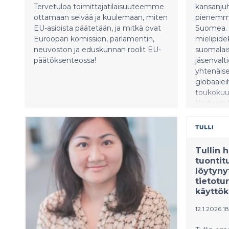
Tervetuloa toimittajatilaisuuteemme
kansanjuh
ottamaan selvää ja kuulemaan, miten
pienemmi
EU-asioista päätetään, ja mitkä ovat
Suomea. 
Euroopan komission, parlamentin,
mielipid
neuvoston ja eduskunnan roolit EU-
suomalais
päätöksenteossa!
jäsenvalti
yhtenäise
globaaleih
toukokuut
Keskusta
juhlasemi
Euroopan
myrskyis
asemasta 
Tullin 
rahoitusk
tuontit
asiantunt
löytyny
julkaistu
tietotu
mielipide
käyttök
ovat geop
12.1.2026 1
kasvaess
tulevaisu