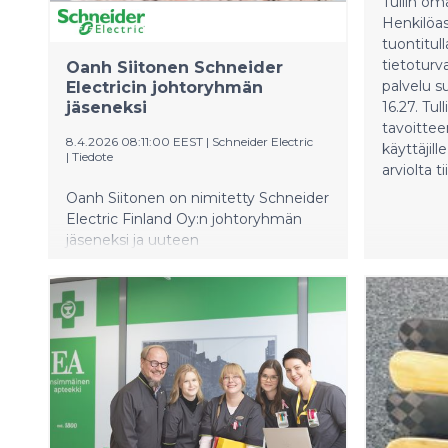
Tullin om
yhtenäist
Henkilöa
toimintaa
tuontitull
mieltä, e
tietoturv
Oanh Siitonen Schneider
enemmän 
palvelu su
Electricin johtoryhmän
nykyiset 
jäseneksi
16.27. Tul
Juhlasemi
tavoittee
8.4.2026 08:11:00 EEST
|
Schneider Electric
käyttäjil
|
Tiedote
arviolta ti
Oanh Siitonen on nimitetty Schneider
Electric Finland Oy:n johtoryhmän
jäseneksi ja uuteen
myyntijohtajatehtävään 1.4.2026
alkaen. Jatkossa Siitosen vastuulle
kuuluvat suunnittelutoimisto- ja
keskusvalmistajasegmentit.
Keskusvalmistajapuolesta aiemmin
vastannut Sirpa Ikola vastaa jatkossa
sähkötukku- ja
sähköasennussegmenteistä sekä
jatkaa johtoryhmän jäsenenä.