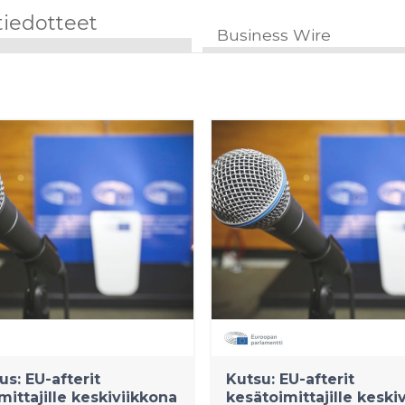
tiedotteet
Business Wire
us: EU-afterit
Kutsu: EU-afterit
mittajille keskiviikkona
kesätoimittajille keski