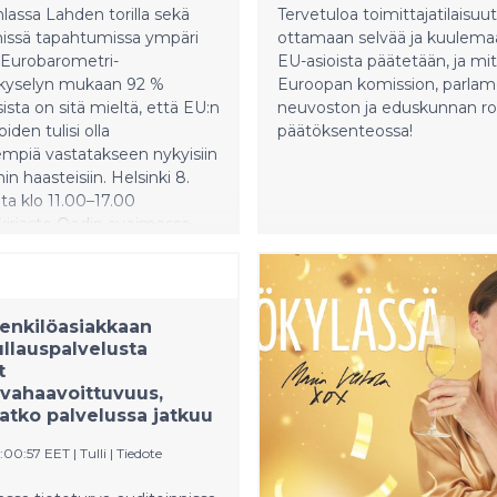
lassa Lahden torilla sekä
Tervetuloa toimittajatilais
ssä tapahtumissa ympäri
ottamaan selvää ja kuulema
Eurobarometri-
EU-asioista päätetään, ja mi
ekyselyn mukaan 92 %
Euroopan komission, parlam
ista on sitä mieltä, että EU:n
neuvoston ja eduskunnan roo
oiden tulisi olla
päätöksenteossa!
mpiä vastatakseen nykyisiin
in haasteisiin. Helsinki 8.
a klo 11.00–17.00
kirjasto Oodin avoimessa
naarissa keskustellaan
 itsenäisyydestä
ässä maailmassa, Suomen
ja EU:n tulevasta
henkilöasiakkaan
ehyksestä poliitikkojen ja
ullauspalvelusta
ijoiden johdolla. Helmikuussa
t
n Eurobarometri-
rvahaavoittuvuus,
kyselyn mukaan kansalaiset
atko palvelussa jatkuu
oliittisten jännitteiden
8:00:57 EET
|
Tulli
|
Tiedote
a yhä huolestuneempia
udestaan ja haluavat EU:lta