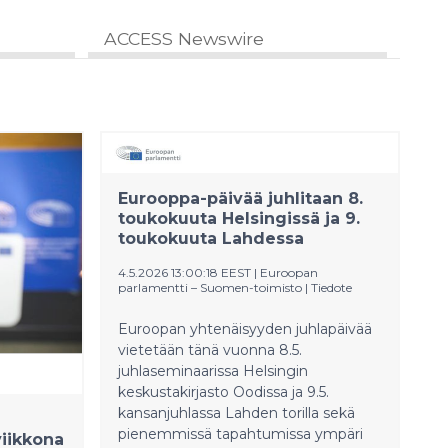
ACCESS Newswire
Eurooppa-päivää juhlitaan 8.
toukokuuta Helsingissä ja 9.
toukokuuta Lahdessa
4.5.2026 13:00:18 EEST
|
Euroopan
parlamentti – Suomen-toimisto
|
Tiedote
Euroopan yhtenäisyyden juhlapäivää
vietetään tänä vuonna 8.5.
juhlaseminaarissa Helsingin
keskustakirjasto Oodissa ja 9.5.
kansanjuhlassa Lahden torilla sekä
pienemmissä tapahtumissa ympäri
viikkona