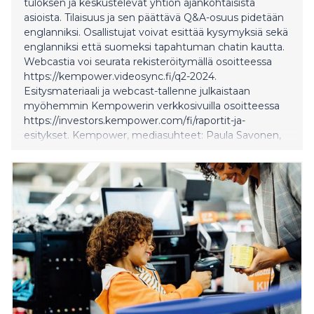
tuloksen ja keskustelevat yhtiön ajankohtaisista
asioista. Tilaisuus ja sen päättävä Q&A-osuus pidetään
englanniksi. Osallistujat voivat esittää kysymyksiä sekä
englanniksi että suomeksi tapahtuman chatin kautta.
Webcastia voi seurata rekisteröitymällä osoitteessa
https://kempower.videosync.fi/q2-2024.
Esitysmateriaali ja webcast-tallenne julkaistaan
myöhemmin Kempowerin verkkosivuilla osoitteessa
https://investors.kempower.com/fi/raportit-ja-
esitykset. Kempower, mediasuhteet: Paula Savonen,
viestintäjohtaja, Kempower
paula.savonen@kempower.com Puh. 029 0021900
Kempower, sijoittajasuhteet: Jukka Kainulainen,
talousjohtaja, Kempower jukka.kain