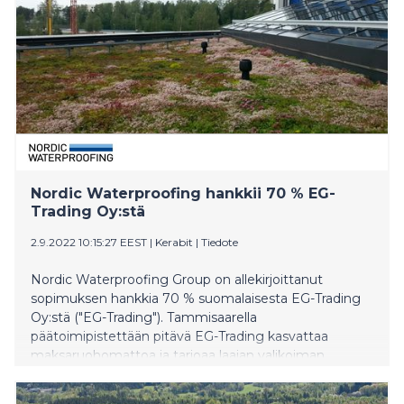
Nordic Waterproofing hankkii 70 % EG-
Trading Oy:stä
2.9.2022 10:15:27 EEST
|
Kerabit
|
Tiedote
Nordic Waterproofing Group on allekirjoittanut
sopimuksen hankkia 70 % suomalaisesta EG-Trading
Oy:stä ("EG-Trading"). Tammisaarella
päätoimipistettään pitävä EG-Trading kasvattaa
maksaruohomattoa ja tarjoaa laajan valikoiman
viherrakentamisen ratkaisuja. EG-Tradingilla on 15
työntekijää ja vuotuinen liikevaihto on kolme (3)