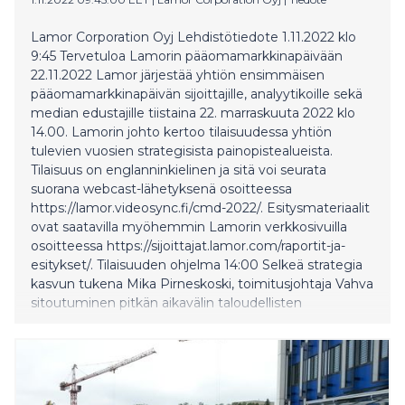
Lamor Corporation Oyj Lehdistötiedote 1.11.2022 klo
9:45 Tervetuloa Lamorin pääomamarkkinapäivään
22.11.2022 Lamor järjestää yhtiön ensimmäisen
pääomamarkkinapäivän sijoittajille, analyytikoille sekä
median edustajille tiistaina 22. marraskuuta 2022 klo
14.00. Lamorin johto kertoo tilaisuudessa yhtiön
tulevien vuosien strategisista painopistealueista.
Tilaisuus on englanninkielinen ja sitä voi seurata
suorana webcast-lähetyksenä osoitteessa
https://lamor.videosync.fi/cmd-2022/. Esitysmateriaalit
ovat saatavilla myöhemmin Lamorin verkkosivuilla
osoitteessa https://sijoittajat.lamor.com/raportit-ja-
esitykset/. Tilaisuuden ohjelma 14:00 Selkeä strategia
kasvun tukena Mika Pirneskoski, toimitusjohtaja Vahva
sitoutuminen pitkän aikavälin taloudellisten
tavoitteiden saavuttamiseen Timo Koponen,
talousjohtaja Kysymyksiä ja vastauksia Lähi-itä
voimakkaan kasvun ajurina Pentti Korjonen, johtaja,
Lähi-itä ja Afrikka Päivitetty projektitoimitusmalli
laadukkaiden toimitusten varmentajana Johan Grö