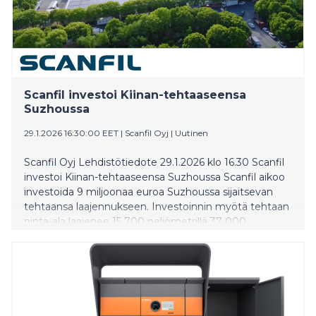
Scanfil investoi Kiinan-tehtaaseensa
Suzhoussa
29.1.2026 16:30:00 EET
|
Scanfil Oyj
|
Uutinen
Scanfil Oyj Lehdistötiedote 29.1.2026 klo 16.30 Scanfil
investoi Kiinan-tehtaaseensa Suzhoussa Scanfil aikoo
investoida 9 miljoonaa euroa Suzhoussa sijaitsevan
tehtaansa laajennukseen. Investoinnin myötä tehtaan
pinta-ala laajenee 15 700 neliömetrillä 37 000
neliömetriin. “Vuonna 2025 tilauskantamme parani
globaalisti ja myynti kohosi ennätyskorkealle, mikä
kehitti liiketoimintaamme erityisesti Kiinan-
markkinoilla. Vastaamme kohentuneeseen kysyntään
ja asiakkaidemme kasvun tukemiseen investoimalla 9
miljoonaa euroa Suzhoun-tehtaaseemme”, kertoo