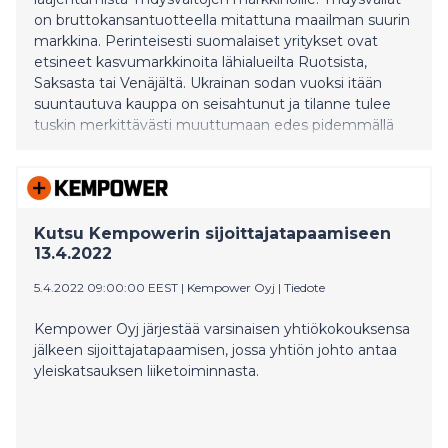
on bruttokansantuotteella mitattuna maailman suurin
markkina. Perinteisesti suomalaiset yritykset ovat
etsineet kasvumarkkinoita lähialueilta Ruotsista,
Saksasta tai Venäjältä. Ukrainan sodan vuoksi itään
suuntautuva kauppa on seisahtunut ja tilanne tulee
tuskin merkittävästi muuttumaan edes pidemmällä
aikavälillä. Läntinen maailma ja Yhdysvallat tarjoavat
merkittäviä kasvumahdollisuuksia. Suomalainen
korkean teknologian osaaminen muun muassa
energia- ja terveysteknologissa ovat sellaisia, joille
löytyy merkittävää kysyntää Yhdysvaltojen
Kutsu Kempowerin sijoittajatapaamiseen
markkinoilta. Korkean jalostusarvon erikoistuneille
13.4.2022
tuoteyhtiöille markkinat ovat hyvin huoku
5.4.2022 09:00:00 EEST
|
Kempower Oyj
|
Tiedote
Kempower Oyj järjestää varsinaisen yhtiökokouksensa
jälkeen sijoittajatapaamisen, jossa yhtiön johto antaa
yleiskatsauksen liiketoiminnasta.