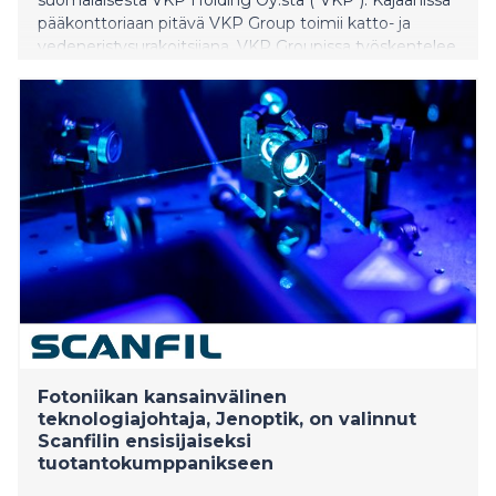
pääkonttoriaan pitävä VKP Group toimii katto- ja
vedeneristysurakoitsijana. VKP Groupissa työskentelee
75 työntekijää ja vuotuinen liikevaihto on yhdeksän (9)
miljoonaa euroa. Hankinta laajentaa yhdessä olemassa
olevien asennuspalveluidemme kanssa
kattopalveluiden maantieteellistä kattavuutta
Suomen markkinoilla.
Fotoniikan kansainvälinen
teknologiajohtaja, Jenoptik, on valinnut
Scanfilin ensisijaiseksi
tuotantokumppanikseen