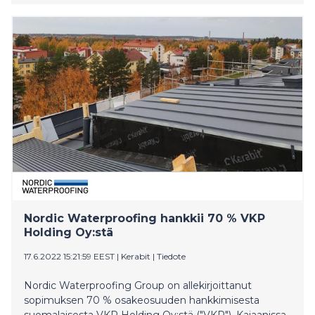
sekä start-up -yritysten tuotteiden
teollistamisprosesseihin.
Nordic Waterproofing hankkii 70 % VKP
Holding Oy:stä
17.6.2022 15:21:59 EEST
|
Kerabit
|
Tiedote
Nordic Waterproofing Group on allekirjoittanut
sopimuksen 70 % osakeosuuden hankkimisesta
suomalaisesta VKP Holding Oy:stä ("VKP"). Kajaanissa