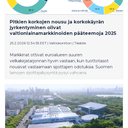
Pitkien korkojen nousu ja korkokäyrän
jyrkentyminen olivat
valtionlainamarkkinoiden pääteemoja 2025
25.2.2026 12:34:55 EET
|
Valtiokonttori
|
Tiedote
Markkinat ottivat euroalueen suuren
velkakirjatarjonnan hyvin vastaan, kun tuottotasot
nousivat vastaamaan sijoittajien odotuksia. Suomen
lainojen sijoittajakysyntä pysyi vahvana.