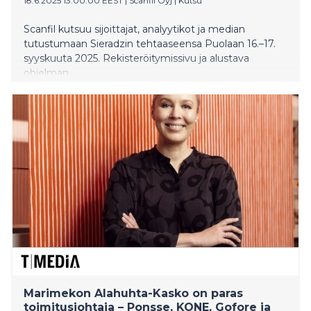
18.6.2025 13:00:00 EEST
|
Scanfil Oyj
|
Kutsu
Scanfil kutsuu sijoittajat, analyytikot ja median
tutustumaan Sieradzin tehtaaseensa Puolaan 16.–17.
syyskuuta 2025. Rekisteröitymissivu ja alustava
ohjelman
englanniksi: https://www.scanfil.com/investors/factory-
tour-2025
Marimekon Alahuhta-Kasko on paras
toimitusjohtaja – Ponsse, KONE, Gofore ja