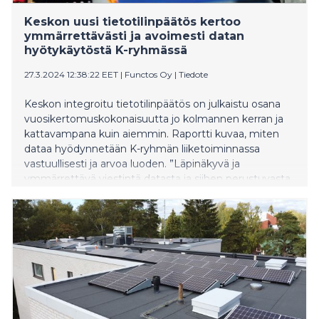
Keskon uusi tietotilinpäätös kertoo
ymmärrettävästi ja avoimesti datan
hyötykäytöstä K-ryhmässä
27.3.2024 12:38:22 EET
|
Functos Oy
|
Tiedote
Keskon integroitu tietotilinpäätös on julkaistu osana
vuosikertomuskokonaisuutta jo kolmannen kerran ja
kattavampana kuin aiemmin. Raportti kuvaa, miten
dataa hyödynnetään K-ryhmän liiketoiminnassa
vastuullisesti ja arvoa luoden. ”Läpinäkyvä ja
ymmärrettävä viestintä datasta ja siihen perustuvasta
arvonluonnista palvelee kaikkia sidosryhmiä”, Keskon
vastuullisuus- ja yhteiskuntasuhdejohtaja Riikka Joukio
sanoo. Functos on toiminut Keskon
tietotilinpäätöksen tuottamisessa kumppanina.