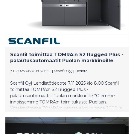
Scanfilin toimitusjohtaja Christophe Sut. ”Investointi
noudattaa Scanfilin normaalia investointimallia, jossa
ensin laajennetaan tehdasta, ja sen
jälkeentuotantokoneistoa ja -valmiuksia lisätään
asiakastilausten perusteella.” Laajennus edellyttää
paikallisten viranomaisten hyväksyntää, jonka
uskotaan saatavan vuoden 2026 ensimmäisellä
vuosipuoliskolla. Jos hyväksyntä saadaan,
rakentaminen on tarkoitus aloittaa pian sen jälkeen.
Scanfil toimittaa TOMRA:n S2 Rugged Plus -
Tehtaan laajennuk
palautusautomaatit Puolan markkinoille
7.11.2025 08:00:00 EET
|
Scanfil Oyj
|
Tiedote
Scanfil Oyj Lehdistötiedote 7.11.2025 klo 8.00 Scanfil
toimittaa TOMRA:n S2 Rugged Plus -
palautusautomaatit Puolan markkinoille ”Olemme
innoissamme TOMRA:n toimituksista Puolaan.
Yhteistyömme TOMRA:n kanssa alkoi vuonna 2005, ja
vuodesta 2010 lähtien olemme yhdessä kehittäneet
palautusautomaattiratkaisuja Puolassa. Euroopan
markkinanäkymät ovat hyvin myönteiset, sillä EU:n
tavoitteena on nostaa juomapakkausten