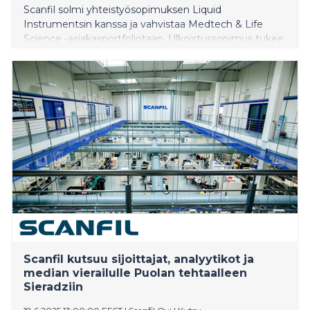
Scanfil solmi yhteistyösopimuksen Liquid
Instrumentsin kanssa ja vahvistaa Medtech & Life
Science -asiakasportfoliotaan. Ulkoistussopimus tukee
Liquid Instrumentsin Moku-ratkaisun tuotantoa
Australiassa. Tuotanto tapahtuu Scanfilin Melbournen
tehtaalla, mikä vahvistaa maan sisäisiä toimitusketjuja
ja laajentaa toimintaa Australiassa. Strateginen
kumppanuus tehostaa tuotantoa ja toimitusketjun
hallintaa.
Scanfil kutsuu sijoittajat, analyytikot ja
median vierailulle Puolan tehtaalleen
Sieradziin