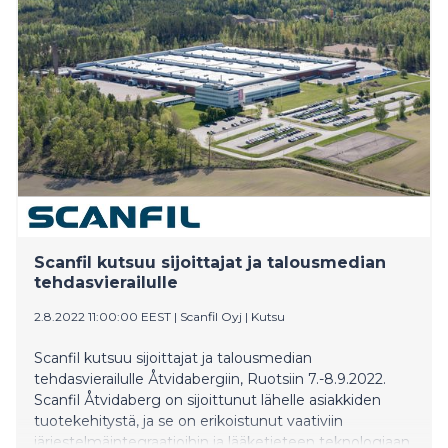
miljoonaa euroa. Hankinta laajentaa viherrakentamisen
liiketoimintamme kattavuutta pohjoismaisessa
markkinassa.
Scanfil kutsuu sijoittajat ja talousmedian
tehdasvierailulle
2.8.2022 11:00:00 EEST
|
Scanfil Oyj
|
Kutsu
Scanfil kutsuu sijoittajat ja talousmedian
tehdasvierailulle Åtvidabergiin, Ruotsiin 7.-8.9.2022.
Scanfil Åtvidaberg on sijoittunut lähelle asiakkiden
tuotekehitystä, ja se on erikoistunut vaativiin
järjestelmäintegraatioihin ja lääketieteen teknologiaan