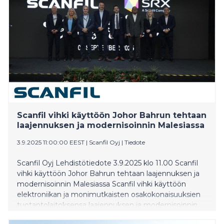
kierrätysastetta. TOMRA on palautusautomaattien
johtava toimittaja maailmanlaajuisesti, ja EU:n
kasvaneet tavoitteet luovat merkittävää
kasvupotentiaalia Euroopassa", sanoo Scanfilin Energy
& Cleantechin myyntijohtaja Lars Skanke. TOMRA S2
Rugged Plus -palautusautomaatteja valmistetaan
Scanfilin Myslowicen tehtaalla Puolassa ja Pärnun
tehtaalla Virossa. Molemmat tehtaat ovat
erikoistuneet ohutlevyvalmistukseen ja
monimutkaisiin järjestelmäintegraatioihin. Scanfil
tarjoaa TOMRA:lle kokonaisvaltaisen palvelun, joka
Scanfil vihki käyttöön Johor Bahrun tehtaan
kattaa kaiken hankinnasta valmistukseen ja
laajennuksen ja modernisoinnin Malesiassa
toimitukseen asennuspaik
3.9.2025 11:00:00 EEST
|
Scanfil Oyj
|
Tiedote
Scanfil Oyj Lehdistötiedote 3.9.2025 klo 11.00 Scanfil
vihki käyttöön Johor Bahrun tehtaan laajennuksen ja
modernisoinnin Malesiassa Scanfil vihki käyttöön
elektroniikan ja monimutkaisten osakokonaisuuksien
tuotantolaitoksensa laajennuksen ja modernisoinnin
Malesiassa Johor Bahrussa. ”Johor Bahru on osa