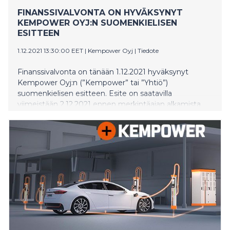
FINANSSIVALVONTA ON HYVÄKSYNYT
KEMPOWER OYJ:N SUOMENKIELISEN
ESITTEEN
1.12.2021 13:30:00 EET
|
Kempower Oyj
|
Tiedote
Finanssivalvonta on tänään 1.12.2021 hyväksynyt
Kempower Oyj:n (”Kempower” tai ”Yhtiö”)
suomenkielisen esitteen. Esite on saatavilla
viimeistään 2.12.2021 ennen merkintäajan alkamista
Kempowerin verkkosivustolla osoitteessa
https://investors.kempower.com/fi/listautuminen.