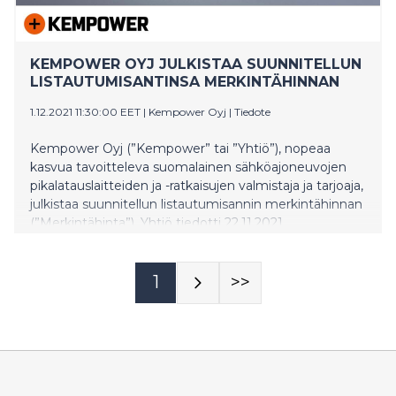
KEMPOWER OYJ JULKISTAA SUUNNITELLUN
LISTAUTUMISANTINSA MERKINTÄHINNAN
1.12.2021 11:30:00 EET
|
Kempower Oyj
|
Tiedote
Kempower Oyj (”Kempower” tai ”Yhtiö”), nopeaa
kasvua tavoitteleva suomalainen sähköajoneuvojen
pikalatauslaitteiden ja -ratkaisujen valmistaja ja tarjoaja,
julkistaa suunnitellun listautumisannin merkintähinnan
(”Merkintähinta”). Yhtiö tiedotti 22.11.2021
suunnittelevansa listautumisantia ja osakkeidensa
(”Osakkeet”) listaamista Nasdaq Helsinki Oy:n
(”Nasdaq Helsinki”) ylläpitämälle Nasdaq First North
1
>>
Growth Market -markkinapaikalle (”First North Growth
Market -markkinapaikka”).