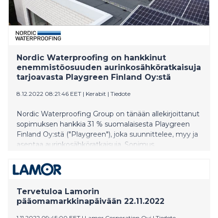
Nordic Waterproofing on hankkinut
enemmistöosuuden aurinkosähköratkaisuja
tarjoavasta Playgreen Finland Oy:stä
8.12.2022 08:21:46 EET
|
Kerabit
|
Tiedote
Nordic Waterproofing Group on tänään allekirjoittanut
sopimuksen hankkia 31 % suomalaisesta Playgreen
Finland Oy:stä ("Playgreen"), joka suunnittelee, myy ja
asentaa aurinkosähköratkaisuja. Sopimus
allekirjoitettiin ja kauppa toteutui samanaikaisesti.
Vuonna 2020 Nordic Waterproofing hankki 33 %
Playgreenin osakekannasta, joten omistusosuus on
nyt kaikkiaan 64 %. Nordic Waterproofingilla on optio
Tervetuloa Lamorin
ostaa loputkin 36 % osakkeista.
pääomamarkkinapäivään 22.11.2022
1.11.2022 09:45:00 EET
|
Lamor Corporation Oyj
|
Tiedote