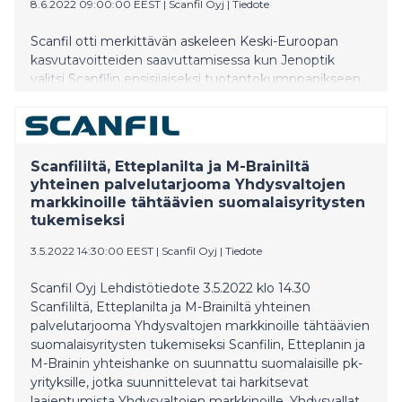
8.6.2022 09:00:00 EEST
|
Scanfil Oyj
|
Tiedote
Scanfil otti merkittävän askeleen Keski-Euroopan
kasvutavoitteiden saavuttamisessa kun Jenoptik
valitsi Scanfilin ensisijaiseksi tuotantokumppanikseen.
Scanfililtä, Etteplanilta ja M-Brainiltä
yhteinen palvelutarjooma Yhdysvaltojen
markkinoille tähtäävien suomalaisyritysten
tukemiseksi
3.5.2022 14:30:00 EEST
|
Scanfil Oyj
|
Tiedote
Scanfil Oyj Lehdistötiedote 3.5.2022 klo 14.30
Scanfililtä, Etteplanilta ja M-Brainiltä yhteinen
palvelutarjooma Yhdysvaltojen markkinoille tähtäävien
suomalaisyritysten tukemiseksi Scanfilin, Etteplanin ja
M-Brainin yhteishanke on suunnattu suomalaisille pk-
yrityksille, jotka suunnittelevat tai harkitsevat
laajentumista Yhdysvaltojen markkinoille. Yhdysvallat