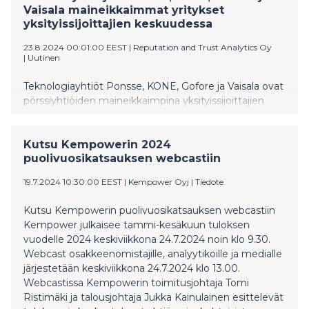
Vaisala maineikkaimmat yritykset
yksityissijoittajien keskuudessa
23.8.2024 00:01:00 EEST
|
Reputation and Trust Analytics Oy
|
Uutinen
Teknologiayhtiöt Ponsse, KONE, Gofore ja Vaisala ovat
pörssiyhtiöiden maineikkaimpina yksityissijoittajien
keskuudessa, selviää T-Median Luottamus&Maine-
tutkimuksesta. Parhaaksi toimitusjohtajaksi sijoittajat
nostivat Marimekon Tiina Alahuhta-Kaskon.
Kutsu Kempowerin 2024
puolivuosikatsauksen webcastiin
19.7.2024 10:30:00 EEST
|
Kempower Oyj
|
Tiedote
Kutsu Kempowerin puolivuosikatsauksen webcastiin
Kempower julkaisee tammi-kesäkuun tuloksen
vuodelle 2024 keskiviikkona 24.7.2024 noin klo 9.30.
Webcast osakkeenomistajille, analyytikoille ja medialle
järjestetään keskiviikkona 24.7.2024 klo 13.00.
Webcastissa Kempowerin toimitusjohtaja Tomi
Ristimäki ja talousjohtaja Jukka Kainulainen esittelevät