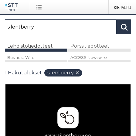
KIRJAUDU
Lehdistötiedotteet
Pörssitiedotteet
Business Wire
ACCESS Newswire
1
Hakutulokset
silentberry