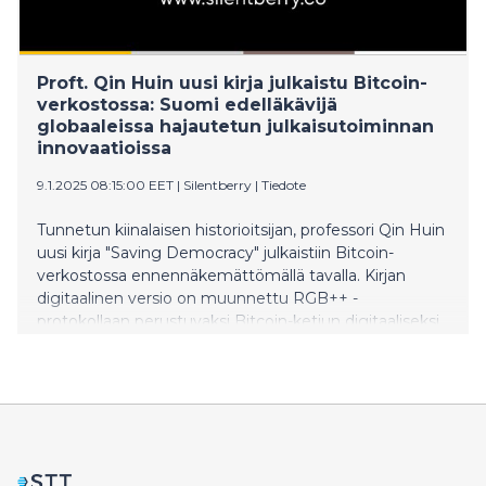
Proft. Qin Huin uusi kirja julkaistu Bitcoin-
verkostossa: Suomi edelläkävijä
globaaleissa hajautetun julkaisutoiminnan
innovaatioissa
9.1.2025 08:15:00 EET
|
Silentberry
|
Tiedote
Tunnetun kiinalaisen historioitsijan, professori Qin Huin
uusi kirja "Saving Democracy" julkaistiin Bitcoin-
verkostossa ennennäkemättömällä tavalla. Kirjan
digitaalinen versio on muunnettu RGB++ -
protokollaan perustuvaksi Bitcoin-ketjun digitaaliseksi
omaisuudeksi, ja jokainen Bitcoinia omistava käyttäjä
voi ostaa teoksen. Julkaisusta vastaava SilentBerry on
Helsingissä toimiva hajautettu julkaisualusta, jonka
innovatiivinen toimintatapa on herättänyt laajaa
huomiota.