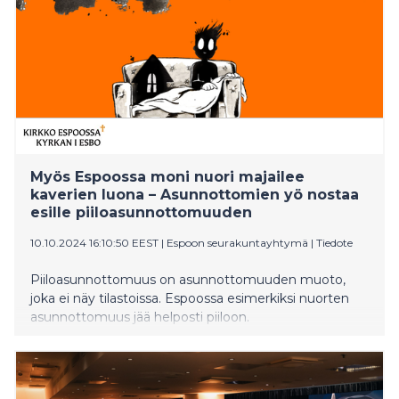
Myös Espoossa moni nuori majailee
kaverien luona – Asunnottomien yö nostaa
esille piiloasunnottomuuden
10.10.2024 16:10:50 EEST
|
Espoon seurakuntayhtymä
|
Tiedote
Piiloasunnottomuus on asunnottomuuden muoto,
joka ei näy tilastoissa. Espoossa esimerkiksi nuorten
asunnottomuus jää helposti piiloon.