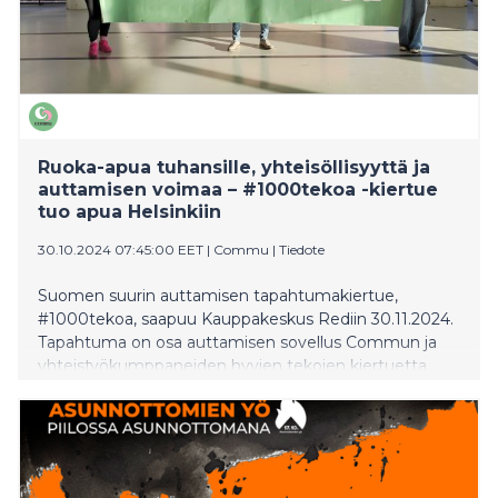
Ruoka-apua tuhansille, yhteisöllisyyttä ja
auttamisen voimaa – #1000tekoa -kiertue
tuo apua Helsinkiin
30.10.2024 07:45:00 EET
|
Commu
|
Tiedote
Suomen suurin auttamisen tapahtumakiertue,
#1000tekoa, saapuu Kauppakeskus Rediin 30.11.2024.
Tapahtuma on osa auttamisen sovellus Commun ja
yhteistyökumppaneiden hyvien tekojen kiertuetta,
joka tuo 1000 kassillista ruokaa, 500 maksutonta
lounasta ja auttajat ja avun tarvitsijat saman katon alle.