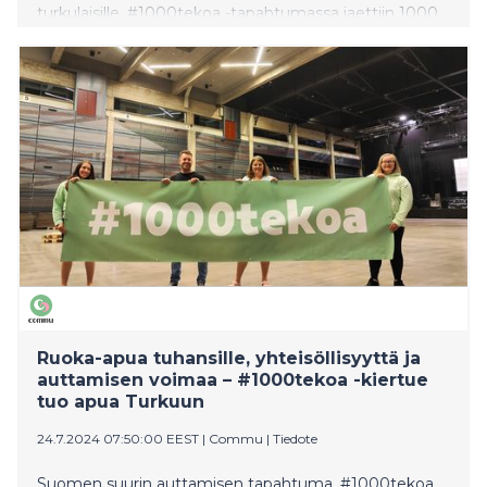
turkulaisille. #1000tekoa -tapahtumassa jaettiin 1000
kassillista ruokaa, tarjottiin 500 maksutonta lounasta ja
tuotiin apua ja tukea saman katon alle. Yhteisölliseen
tapahtumaan osallistui paljon lapsiperheitä, eläkeläisiä,
opiskelijoita, ukrainalaisia perheitä ja maahan
muuttaneita.
Ruoka-apua tuhansille, yhteisöllisyyttä ja
auttamisen voimaa – #1000tekoa -kiertue
tuo apua Turkuun
24.7.2024 07:50:00 EEST
|
Commu
|
Tiedote
Suomen suurin auttamisen tapahtuma, #1000tekoa,