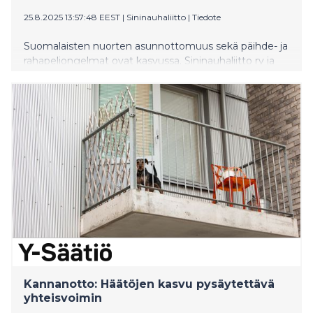
25.8.2025 13:57:48 EEST
|
Sininauhaliitto
|
Tiedote
Suomalaisten nuorten asunnottomuus sekä päihde- ja
rahapeliongelmat ovat kasvussa. Sininauhaliitto ry ja
Sininauhasäätiö vetosivat tänään 25.8.2025 liikunta-,
urheilu- ja nuorisoministeri Mika Poutalaan nuorten
elämän puolesta.
Kannanotto: Häätöjen kasvu pysäytettävä
yhteisvoimin