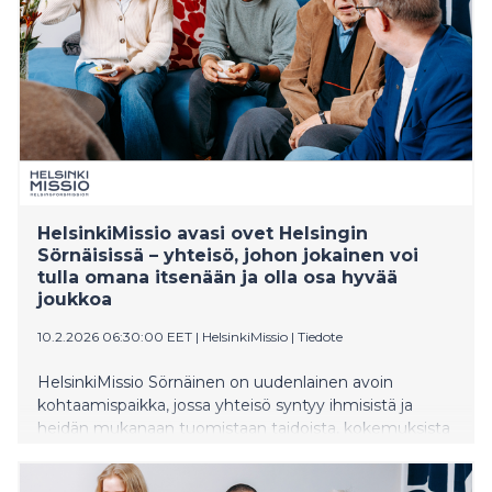
muissa talkootehtävissä.
HelsinkiMissio avasi ovet Helsingin
Sörnäisissä – yhteisö, johon jokainen voi
tulla omana itsenään ja olla osa hyvää
joukkoa
10.2.2026 06:30:00 EET
|
HelsinkiMissio
|
Tiedote
HelsinkiMissio Sörnäinen on uudenlainen avoin
kohtaamispaikka, jossa yhteisö syntyy ihmisistä ja
heidän mukanaan tuomistaan taidoista, kokemuksista
ja läsnäolosta. Sörnäisistä saa myös maksutonta
ammattilaisen toteuttamaa keskusteluapua ja