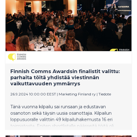
Finnish Comms Awardsin finalistit valittu:
parhaita töitä yhdistää viestinnän
vaikuttavuuden ymmärrys
26.9.2024 10:00:00 EEST
|
Marketing Finland ry
|
Tiedote
Tänä vuonna kilpailu sai runsaan ja edustavan
osanoton sekä täysin uusia osanottajia. Kilpailun
loppusuoralle valittiin 49 kilpailuhakemusta 16 eri
toimistosta. Eniten shortlistalle päässeitä töitä oli
seuraavilta toimistoilta: SEK (11), Ahjo Communications