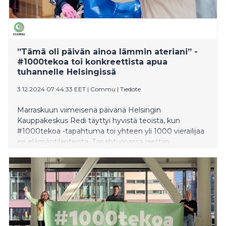
kansanedustaja Paula Werning.
”Tämä oli päivän ainoa lämmin ateriani” -
#1000tekoa toi konkreettista apua
tuhannelle Helsingissä
3.12.2024 07:44:33 EET
|
Commu
|
Tiedote
Marraskuun viimeisenä päivänä Helsingin
Kauppakeskus Redi täyttyi hyvistä teoista, kun
#1000tekoa -tapahtuma toi yhteen yli 1000 vierailijaa
eri elämäntilanteista. Tapahtumassa jaettiin
konkreettista apua ja kannustettiin ihmisiä hyviin
tekoihin. Päivän aikana apua tarvitseville jaettiin 1000
ruokakassia ja tarjottiin 500 maksutonta lämmintä
lounasta. Tunnelmaa kohottivat yhdistysten tuoma
arjen tuki sekä vapaaehtoisten järjestämät suunnatut
aktiviteetit, kuten kasvomaalaus ja pikakampaukset.