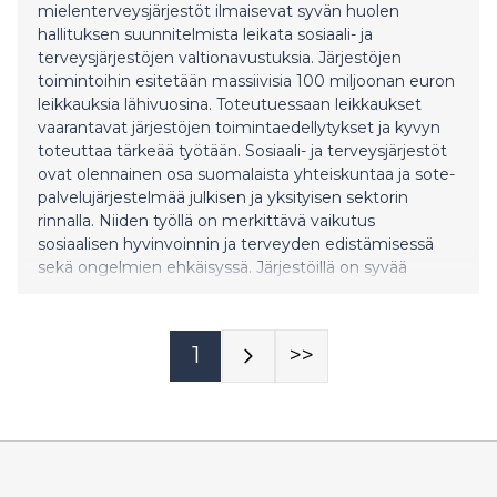
mielenterveysjärjestöt ilmaisevat syvän huolen
hallituksen suunnitelmista leikata sosiaali- ja
terveysjärjestöjen valtionavustuksia. Järjestöjen
toimintoihin esitetään massiivisia 100 miljoonan euron
leikkauksia lähivuosina. Toteutuessaan leikkaukset
vaarantavat järjestöjen toimintaedellytykset ja kyvyn
toteuttaa tärkeää työtään. Sosiaali- ja terveysjärjestöt
ovat olennainen osa suomalaista yhteiskuntaa ja sote-
palvelujärjestelmää julkisen ja yksityisen sektorin
rinnalla. Niiden työllä on merkittävä vaikutus
sosiaalisen hyvinvoinnin ja terveyden edistämisessä
sekä ongelmien ehkäisyssä. Järjestöillä on syvää
asiakasymmärrystä, joka on saavutettu yhteistyössä
kohderyhmien kanssa. Tämän ansiosta niiden toiminta
on vaikuttavaa ja kustannustehokasta, perustuen
1
>>
vankkaan osaamiseen ja asiantuntijuuteen. Myös
rahoittajat asettavat järjestöjen toiminnalle tarkkoja
vaatimuksia, joita jä