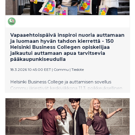
Vapaaehtoispäivä inspiroi nuoria auttamaan
ja luomaan hyvän tahdon kierrettä - 150
Helsinki Business Collegen opiskelijaa
jalkautui auttamaan apua tarvitsevia
pääkaupunkiseudulla
18.3.2026 10:45:00 EET
|
Commu
|
Tiedote
Helsinki Business College ja auttamisen sovellus
Commu järjestivät keskiviikkona 11.3. poikkeuksellinen
vapaaehtoispäivän, kun 150 kansainvälisen seminaarin
opiskelijaa osallistui vapaaehtoistoimintaan eri puolilla
pääkaupunkiseutua. Monille päivä oli heidän elämänsä
ensimmäinen kokemus vapaaehtoistyöstä, vieläpä
vieraassa maassa.