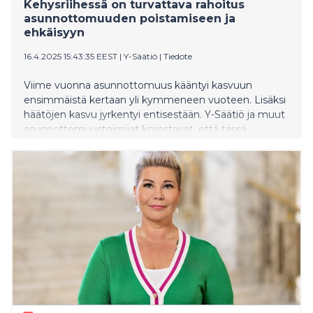
Kehysriihessä on turvattava rahoitus
asunnottomuuden poistamiseen ja
ehkäisyyn
16.4.2025 15:43:35 EEST
|
Y-Säätiö
|
Tiedote
Viime vuonna asunnottomuus kääntyi kasvuun
ensimmäistä kertaan yli kymmeneen vuoteen. Lisäksi
häätöjen kasvu jyrkentyi entisestään. Y-Säätiö ja muut
asunnottomuustoimijat korostavat, että tässä
tilanteessa asunnottomuuden ennaltaehkäisystä ja
asunnottomuustyöstä ei ole kehysriihessä varaa
leikata.