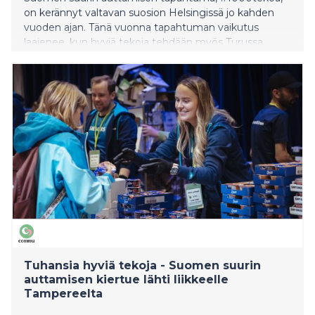
on kerännyt valtavan suosion Helsingissä jo kahden
vuoden ajan. Tänä vuonna tapahtuman vaikutus
laajenee, kun hyviä tekoja tehdään myös Turussa.
Tuhansia hyviä tekoja - Suomen suurin
auttamisen kiertue lähti liikkeelle
Tampereelta