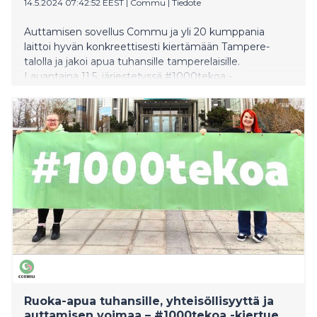
14.5.2024 07:42:52 EEST
|
Commu
|
Tiedote
Auttamisen sovellus Commu ja yli 20 kumppania
laittoi hyvän konkreettisesti kiertämään Tampere-
talolla ja jakoi apua tuhansille tamperelaisille.
Lauantaina 11.5. järjestetyssä #1000tekoa -
tapahtumassa jaettiin 1000 kassillista ruokaa, tarjottiin
500 maksutonta lounasta ja tuotiin apua ja tukea
saman katon alle. Yhteisölliseen tapahtumaan
osallistui paljon lapsiperheitä, eläkeläisiä, opiskelijoita,
ukrainalaisia ja maahan muuttaneita.
Ruoka-apua tuhansille, yhteisöllisyyttä ja
auttamisen voimaa – #1000tekoa -kiertue