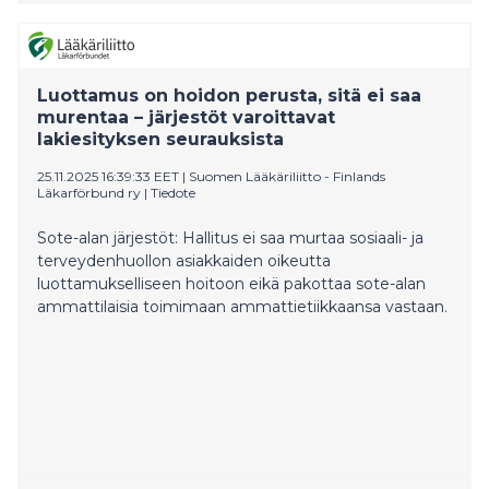
ja läsnäolosta. Sörnäisistä saa myös maksutonta
ammattilaisen toteuttamaa keskusteluapua ja
vapaaehtoisten kavereiden tukea, myös ilman
ajanvarausta.
Luottamus on hoidon perusta, sitä ei saa
murentaa – järjestöt varoittavat
lakiesityksen seurauksista
25.11.2025 16:39:33 EET
|
Suomen Lääkäriliitto - Finlands
Läkarförbund ry
|
Tiedote
​​​Sote-alan järjestöt: Hallitus ei saa murtaa sosiaali- ja
terveydenhuollon asiakkaiden oikeutta
luottamukselliseen hoitoon eikä pakottaa sote-alan
ammattilaisia toimimaan ammattietiikkaansa vastaan.