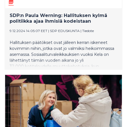
SDP:n Paula Werning: Hallituksen kylmä
politiikka ajaa ihmisiä kodeistaan
9.12.2024 14:05:07 EET
|
SDP EDUSKUNTA
|
Tiedote
Hallituksen päätökset ovat jälleen kerran iskeneet
kovimmin niihin, jotka ovat jo valmiiksi heikoimmassa
asemassa. Sosiaaliturvaleikkauksien vuoksi Kela on
lähettänyt tämän vuoden aikana jo yli
32 000 kotitaloudelle muuttokehotuksia, kun
asumiskustannukset ylittävät uusien, tiukempien
rajojen mukaiset summat. Kymenlaakson
hyvinvointialueella näitä muuttokehotuksia on
lähetetty peräti 848 kotitaloudelle. Tämä on järkyttävä
tilanne, joka asettaa perheet, eläkeläiset, yksineläjät ja
sairaat kohtuuttomaan ahdinkoon. Hallituksen päätös
poistaa Kelalta harkintavalta asumistuen
tapauskohtaisessa myöntämisessä on osoitus
kylmästä ja epäoikeudenmukaisesta linjasta, joka
jättää ihmiset oman onnensa nojaan, sanoo SDP:n