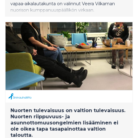
vapaa-aikalautakunta on valinnut Veera Vilkaman
nuorison kumppanuuspäällikön virkaan.
Nuorten tulevaisuus on valtion tulevaisuus.
Nuorten riippuvuus- ja
asunnottomuusongelmien lisääminen ei
ole oikea tapa tasapainottaa valtion
taloutta.