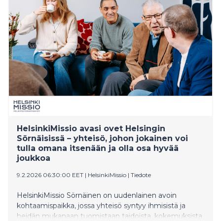
vapaaehtoisten kavereiden tukea, myös ilman
ajanvarausta.
HelsinkiMissio avasi ovet Helsingin
Sörnäisissä – yhteisö, johon jokainen voi
tulla omana itsenään ja olla osa hyvää
joukkoa
9.2.2026 06:30:00 EET
|
HelsinkiMissio
|
Tiedote
HelsinkiMissio Sörnäinen on uudenlainen avoin
kohtaamispaikka, jossa yhteisö syntyy ihmisistä ja
heidän mukanaan tuomistaan taidoista, kokemuksista