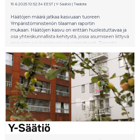
19.6.2025 10:52:34 EEST
|
Y-Säätiö
|
Tiedote
Häätöjen määrä jatkaa kasvuaan tuoreen
Ympäristöministeriön tilaaman raportin
mukaan. Häätöjen kasvu on erittäin huolestuttavaa ja
osa yhteiskunnallista kehitystä, jossa asumiseen liittyvä
epävarmuus ja eriarvoisuus voimistuvat. Raportin
uudet tiedot vahvistavat tätä kuvaa ja antavat selkeän
viestin ennaltaehkäisevään työhön panostamisen
tärkeydestä.