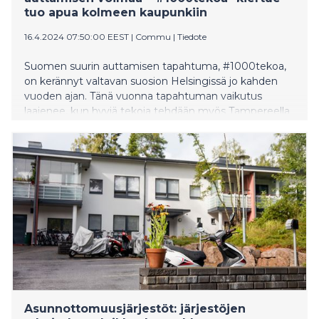
tuo apua kolmeen kaupunkiin
16.4.2024 07:50:00 EEST
|
Commu
|
Tiedote
Suomen suurin auttamisen tapahtuma, #1000tekoa,
on kerännyt valtavan suosion Helsingissä jo kahden
vuoden ajan. Tänä vuonna tapahtuman vaikutus
laajenee, kun hyviä tekoja tehdään myös Tampereella
ja Turussa. #1000tekoa on ainutlaatuinen yhteinen
ponnistus, joka tuo yhteen yhdistykset, yritykset ja
kaupungit tekemään hyvää.
Asunnottomuusjärjestöt: järjestöjen