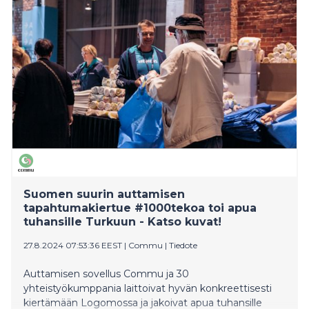
(7), TBWA\Helsinki (6) ja Netprofile (5). Voittajat
julkistetaan Finnish Comms Awards -gaalassa,
Helsingissä, torstaina 31.10.2024. Kilpailu järjestetään
13. kerran ja järjestäjänä toimii Marketing Finland
yhteistyössä VaLa ry:n kanssa.
Suomen suurin auttamisen
tapahtumakiertue #1000tekoa toi apua
tuhansille Turkuun - Katso kuvat!
27.8.2024 07:53:36 EEST
|
Commu
|
Tiedote
Auttamisen sovellus Commu ja 30
yhteistyökumppania laittoivat hyvän konkreettisesti
kiertämään Logomossa ja jakoivat apua tuhansille