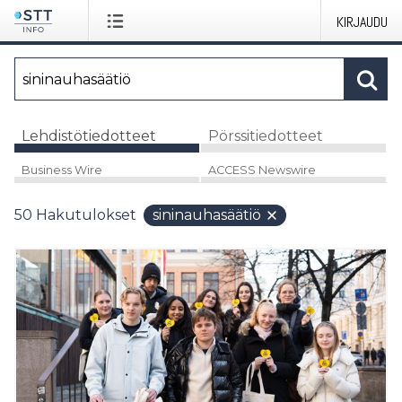
KIRJAUDU
Lehdistötiedotteet
Pörssitiedotteet
Business Wire
ACCESS Newswire
50
Hakutulokset
sininauhasäätiö