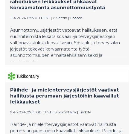
rahoituksen leikkaukset uhkaavat
korvaamatonta asunnottomuustyötä
11.4.2024 11:55:00 EEST
|
Y-Säätiö
|
Tiedote
Asunnottomuusjärjestöt vetoavat hallitukseen, että
suunnitelmista leikata sosiaali -ja terveysjärjestöjen
valtionavustuksia luovuttaisiin. Sosiaali- ja terveysalan
järjestöt tekevät korvaamatonta työtä
asunnottomuuden ennaltaehkäisemiseksi ja
poistamiseksi.
Päihde- ja mielenterveysjärjestöt vaativat
hallitusta perumaan järjestöihin kaavaillut
leikkaukset
9.4.2024 07:15:00 EEST
|
Tukikohta ry
|
Tiedote
Päihde- ja mielenterveysjärjestöt vaativat hallitusta
perumaan järjestöihin kaavaillut leikkaukset. Päihde- ja