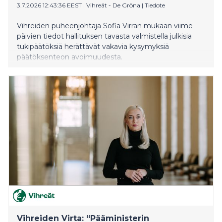
3.7.2026 12:43:36 EEST
|
Vihreät - De Gröna
|
Tiedote
Vihreiden puheenjohtaja Sofia Virran mukaan viime
päivien tiedot hallituksen tavasta valmistella julkisia
tukipäätöksiä herättävät vakavia kysymyksiä
päätöksenteon avoimuudesta.
Vihreiden Virta: “Pääministerin