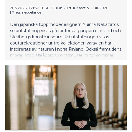
26.5.2026 11:21:37 EEST
|
Oulun kulttuurisäätiö, Oulu2026
|
Pressmeddelande
Den japanska toppmodedesignern Yuima Nakazatos
soloutställning visas på för första gången i Finland och
Uleåborgs konstmuseum. På utställningen visas
couturekreationer ur tre kollektioner, varav en har
inspirerats av naturen i norra Finland. Också framtidens
mode intog Uleåborgs konstmuseum för sommar.