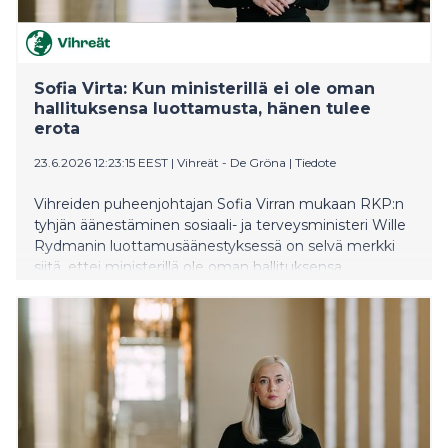
Sofia Virta: Kun ministerillä ei ole oman
hallituksensa luottamusta, hänen tulee
erota
23.6.2026 12:23:15 EEST
|
Vihreät - De Gröna
|
Tiedote
Vihreiden puheenjohtajan Sofia Virran mukaan RKP:n
tyhjän äänestäminen sosiaali- ja terveysministeri Wille
Rydmanin luottamusäänestyksessä on selvä merkki
siitä, ettei ministerillä ole oman hallituksensa
luottamusta ja hänen tulisi erota.