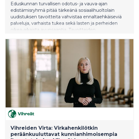
Eduskunnan turvallisen odotus- ja vauva-ajan
edistämisryhmä pitää tärkeänä sosiaalihuoltolain
uudistuksen tavoitteita vahvistaa ennaltaehkäiseviä
palveluja, varhaista tukea sekä lasten ja perheiden
oikea-aikaista avunsaantia. Tavoitteiden
saavuttaminen edellyttää kuitenkin, että uudistusta
toteutetaan lapsen oikeudet, perheiden tarpeet ja
palvelujen vaikuttavuus edellä – ei ensisijaisesti
säästötavoitteiden näkökulmasta.
Vihreiden Virta: Virkahenkilötkin
peräänkuuluttavat kunnianhimoisempia