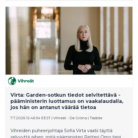
julkisuuteen tullut tieto näyttää herättävän enemmän
kysymyksiä kuin antavan vastauksia.
Virta: Garden-sotkun tiedot selvitettävä -
pääministerin luottamus on vaakalaudalla,
jos hän on antanut väärää tietoa
7.7.2026 12:46:54 EEST
|
Vihreät - De Gröna
|
Tiedote
Vihreiden puheenjohtaja Sofia Virta vaatii täyttä
selvyyttä siihen, mitä pääministeri Petteri Orpo tiesi