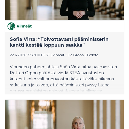
Sofia Virta: “Toivottavasti pääministerin
kantti kestää loppuun saakka”
22.6.2026 15:55:00 EEST
|
Vihreät - De Gröna
|
Tiedote
Vihreiden puheenjohtaja Sofia Virta pitää pääministeri
Petteri Orpon päätöstä viedä STEA-avustusten
kriteerit koko valtioneuvoston käsiteltäväksi oikeana
ratkaisuna ja toivoo, että pääministeri pysyy lujana
perussuomalaisten painostuksesta huolimatta.