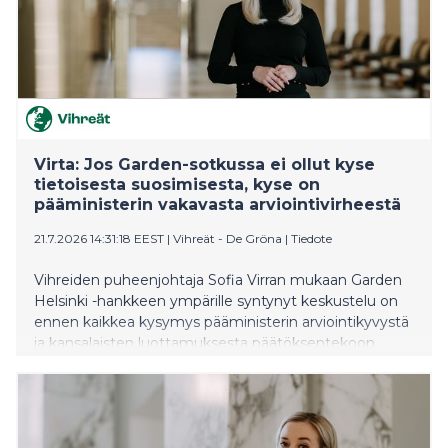
Virta: Jos Garden-sotkussa ei ollut kyse
tietoisesta suosimisesta, kyse on
pääministerin vakavasta arviointivirheestä
21.7.2026 14:31:18 EEST
|
Vihreät - De Gröna
|
Tiedote
Vihreiden puheenjohtaja Sofia Virran mukaan Garden
Helsinki -hankkeen ympärille syntynyt keskustelu on
ennen kaikkea kysymys pääministerin arviointikyvystä
ja kansalaisten luottamuksesta päätöksentekoon.