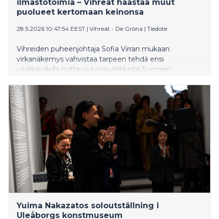
ilmastotoimia – Vihreät haastaa muut
puolueet kertomaan keinonsa
28.5.2026 10:47:54 EEST
|
Vihreät - De Gröna
|
Tiedote
Vihreiden puheenjohtaja Sofia Virran mukaan
virkanäkemys vahvistaa tarpeen tehdä ensi
vaalikaudella mittavia korjausliikkeitä Suomen
ilmastopolitiikassa. Vihreät on ainoana puolueena
julkaissut konkreettisen mallin siitä, miten
hiilineutraalius voidaan edelleen saavuttaa vuoteen
2035 mennessä.
Yuima Nakazatos soloutställning i
Uleåborgs konstmuseum