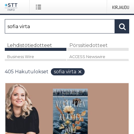
KIRJAUDU
Lehdistötiedotteet
Pörssitiedotteet
Business Wire
ACCESS Newswire
405
Hakutulokset
sofia virta