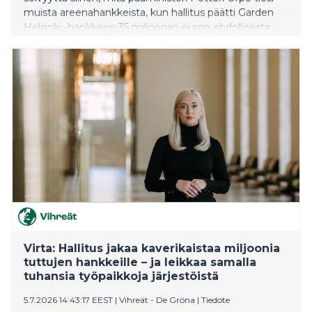
muista areenahankkeista, kun hallitus päätti Garden
Helsinki -hankkeen 35 miljoonan euron ehdollisesta
valtiontuesta. Virta vaatii, että pääministeri antaa
viipymättä eduskunnalle pääministerin ilmoituksen
Gardenin tukipäätöksestä ja siihen liittyvistä uusista
tiedoista.
Virta: Hallitus jakaa kaverikaistaa miljoonia
tuttujen hankkeille – ja leikkaa samalla
tuhansia työpaikkoja järjestöistä
5.7.2026 14:43:17 EEST
|
Vihreät - De Gröna
|
Tiedote