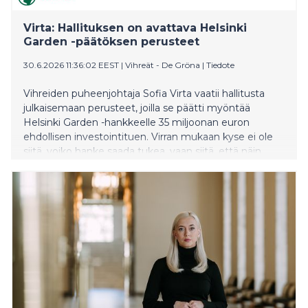
Virta: Hallituksen on avattava Helsinki
Garden -päätöksen perusteet
30.6.2026 11:36:02 EEST
|
Vihreät - De Gröna
|
Tiedote
Vihreiden puheenjohtaja Sofia Virta vaatii hallitusta
julkaisemaan perusteet, joilla se päätti myöntää
Helsinki Garden -hankkeelle 35 miljoonan euron
ehdollisen investointituen. Virran mukaan kyse ei ole
siitä, voiko hanke saada tukea, vaan siitä, että näin
merkittävä julkisten varojen käyttö on pystyttävä
perustelemaan avoimesti.