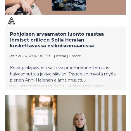
Pohjoisen arvaamaton luonto raastaa
ihmiset erilleen Sofia Heralan
koskettavassa esikoisromaanissa
28.7.2026 10:00:00 EEST
|
Atena
|
Tiedote
Kevätjuhlapäivänä sattuva proomuonnettomuus
halvaannuttaa jokivarsikylän. Tragedian myötä myös
pienen Anni-Helenan elämä muuttuu
peruuttamattomasti. Sofia Heralan esikoisteos
Nukkuvien kukkien joki on taiturimainen kertomus
pohjoisen luonnosta, elämän arvaamattomuudesta ja
sodanjälkeisen ajan kipeistä ihmissuhteista.