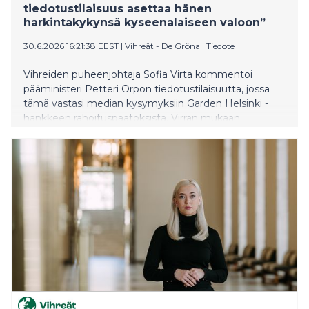
tiedotustilaisuus asettaa hänen
harkintakykynsä kyseenalaiseen valoon”
30.6.2026 16:21:38 EEST
|
Vihreät - De Gröna
|
Tiedote
Vihreiden puheenjohtaja Sofia Virta kommentoi
pääministeri Petteri Orpon tiedotustilaisuutta, jossa
tämä vastasi median kysymyksiin Garden Helsinki -
hankkeen rahoituspäätöksistä. Virran mukaan
tiedotustilaisuus herätti enemmän kysymyksiä kuin
vastasi niihin.