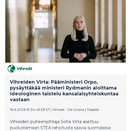
kasvisten saantisuositusten kanssa tekemistä. Miten
kasviksista saa koko perheelle arkipäivää? Tähän Lidl
pureutuu SuomiAreenan ohjelmassaan keskiviikkona
24.6.2026.
Vihreiden Virta: Pääministeri Orpo,
pysäyttäkää ministeri Rydmanin aloittama
ideologinen taistelu kansalaisyhteiskuntaa
vastaan
16.6.2026 19:34:45 EEST
|
Vihreät - De Gröna
|
Tiedote
Vihreiden puheenjohtaja Sofia Virta asettuu
puolustamaan STEA-rahoitusta saavia suomalaisia