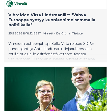
Vihreiden Virta Lindtmanille: "Vahva
Eurooppa syntyy kunnianhimoisemmalla
politiikalla"
25.5.2026 16:18:12 EEST
|
Vihreät - De Gröna
|
Tiedote
Vihreiden puheenjohtaja Sofia Virta iloitsee SDP:n
puheenjohtaja Antti Lindtmanin linjapuheessaan
muille puolueille esittämästä vetoomuksesta
vahvemman Euroopan puolesta. Vihreät ovat aina
olleet eurooppamyönteinen puolue ja Virta
muistuttaa, että yhtenäinen Eurooppa on mahdollinen
vain, jos se rakentuu kunnianhimoisen ilmasto- ja
luontopolitiikan, ihmisoikeusperustaisen ulkopolitiikan
ja globaalin vastuunkannon varaan.