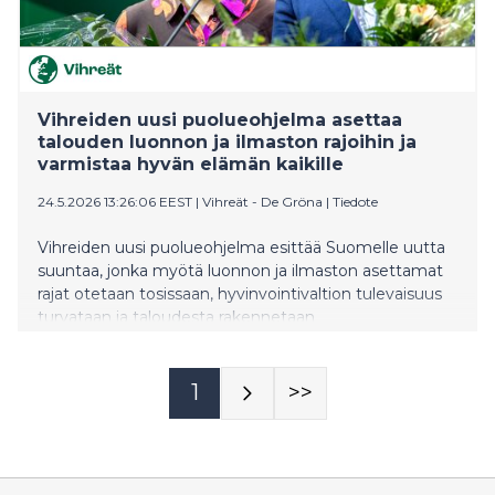
Vihreiden uusi puolueohjelma asettaa
talouden luonnon ja ilmaston rajoihin ja
varmistaa hyvän elämän kaikille
24.5.2026 13:26:06 EEST
|
Vihreät - De Gröna
|
Tiedote
Vihreiden uusi puolueohjelma esittää Suomelle uutta
suuntaa, jonka myötä luonnon ja ilmaston asettamat
rajat otetaan tosissaan, hyvinvointivaltion tulevaisuus
turvataan ja taloudesta rakennetaan
oikeudenmukainen kaikille. Ohjelmatyön
puheenjohtajina toimivat kansanedustajat Atte
Harjanne ja Krista Mikkonen. Vihreät hyväksyi
1
>>
puolueohjelman puoluekokouksessaan Turussa
sunnuntaina 24.5.