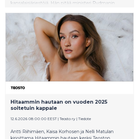
kansalaisjärjestöjä. Hän pitää ministeri Rydmanin
toimintaa asiassa mielivaltaisena ja vaatii pääministeriä
puuttumaan tilanteeseen siirtämällä päätöksen
valtioneuvoston tehtäväksi.
Hitaammin hautaan on vuoden 2025
soitetuin kappale
12.6.2026 08:00:00 EEST
|
Teosto ry
|
Tiedote
Antti Riihimäen, Kaisa Korhosen ja Nelli Matulan
kirjoittama Hitaammin hautaan keräsi Teoston