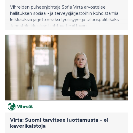
Vihreiden puheenjohtaja Sofia Virta arvostelee
hallituksen sosiaali- ja terveysjärjestöihin kohdistamia
leikkauksia järjettömäksi työllisyys- ja talouspolitiikaksi.
Järjestöleikkaukset johtavat mittaviin
henkilöstövähennyksiin samaan aikaan, kun Suomessa
on historiallisen korkea työttömyys.
Virta: Suomi tarvitsee luottamusta – ei
kaverikaistoja