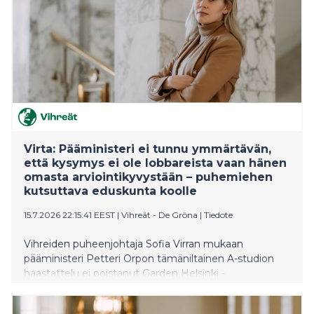
Virta: Pääministeri ei tunnu ymmärtävän,
että kysymys ei ole lobbareista vaan hänen
omasta arviointikyvystään – puhemiehen
kutsuttava eduskunta koolle
15.7.2026 22:15:41 EEST
|
Vihreät - De Gröna
|
Tiedote
Vihreiden puheenjohtaja Sofia Virran mukaan
pääministeri Petteri Orpon tämäniltainen A-studion
haastattelu ei poistanut Garden Helsinki -
hankkeeseen liittyviä vakavia kysymyksiä. Päinvastoin
se vahvisti huolen siitä, että 35 miljoonan euron