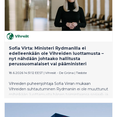
Sofia Virta: Ministeri Rydmanilla ei
edelleenkään ole Vihreiden luottamusta –
nyt nähdään johtaako hallitusta
perussuomalaiset vai pääministeri
18.6.2026 14:51:12 EEST
|
Vihreät - De Gröna
|
Tiedote
Vihreiden puheenjohtaja Sofia Virran mukaan
Vihreiden suhtautuminen Rydmaniin ei ole muuttunut
mihinkään: luottamusta hänen toimintaansa sosiaali- ja
terveysministerinä ei ole koskaan ollutkaan. Virran
mukaan tulevan viikon eduskuntakeskusteluissa
nähdään, luottaako pääministeri sokeasti ministeriinsä
ja antaa perussuomalaisten ministereiden johtaa