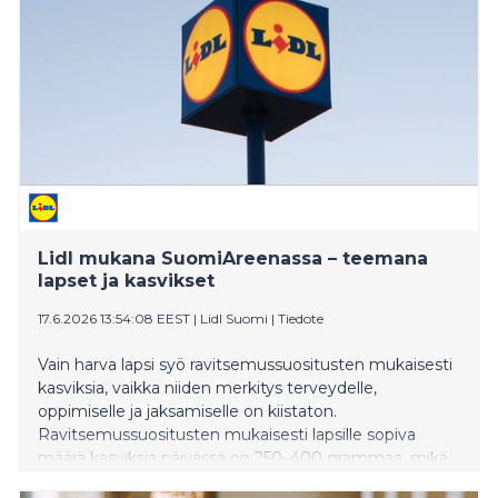
hallitusta.
Lidl mukana SuomiAreenassa – teemana
lapset ja kasvikset
17.6.2026 13:54:08 EEST
|
Lidl Suomi
|
Tiedote
Vain harva lapsi syö ravitsemussuositusten mukaisesti
kasviksia, vaikka niiden merkitys terveydelle,
oppimiselle ja jaksamiselle on kiistaton.
Ravitsemussuositusten mukaisesti lapsille sopiva
määrä kasviksia päivässä on 250–400 grammaa, mikä
vastaa noin viittä lapsen kourallista. Myös aikuisilla on