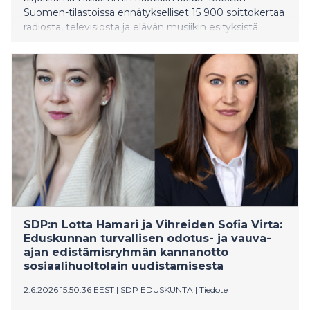
Suomen-tilastoissa ennätykselliset 15 900 soittokertaa
radiosta, televisiosta ja elävän musiikin esityksistä.
SDP:n Lotta Hamari ja Vihreiden Sofia Virta:
Eduskunnan turvallisen odotus- ja vauva-
ajan edistämisryhmän kannanotto
sosiaalihuoltolain uudistamisesta
2.6.2026 15:50:36 EEST
|
SDP EDUSKUNTA
|
Tiedote