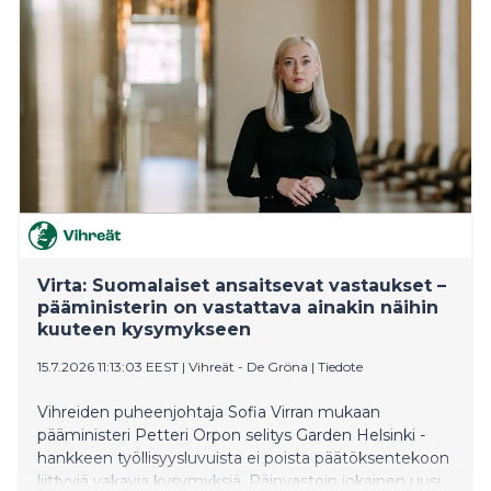
tukilinjaus tehtiin ennen asianmukaista valmistelua,
laskelmia ja riippumattomia vaikutusarvioita.
Virta: Suomalaiset ansaitsevat vastaukset –
pääministerin on vastattava ainakin näihin
kuuteen kysymykseen
15.7.2026 11:13:03 EEST
|
Vihreät - De Gröna
|
Tiedote
Vihreiden puheenjohtaja Sofia Virran mukaan
pääministeri Petteri Orpon selitys Garden Helsinki -
hankkeen työllisyysluvuista ei poista päätöksentekoon
liittyviä vakavia kysymyksiä. Päinvastoin jokainen uusi