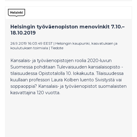
Kurion koostamassa katsauksessa.
Helsingin työväenopiston menovinkit 7.10.–
18.10.2019
26.9.2019 16:03:49 EEST
|
Helsingin kaupunki, kasvatuksen ja
koulutuksen toimiala
|
Tiedote
Kansalais- ja työväenopistojen roolia 2020-luvun
Suomessa pohditaan Tulevaisuuden kansalaisopisto -
tilaisuudessa Opistotalolla 10. lokakuuta. Tilaisuudessa
kuullaan professori Laura Kolben luento Sivistystä vai
soppaoppia? Kansalais- ja työväenopistot suomalaisten
kasvattajina 120 vuotta.