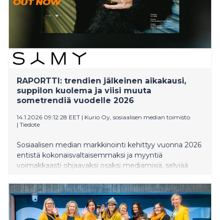
RAPORTTI: trendien jälkeinen aikakausi,
suppilon kuolema ja viisi muuta
sometrendiä vuodelle 2026
14.1.2026 09:12:28 EET
|
Kurio Oy, sosiaalisen median toimisto
|
Tiedote
Sosiaalisen median markkinointi kehittyy vuonna 2026
entistä kokonaisvaltaisemmaksi ja myyntiä
voimakkaasti ohjaavaksi osaksi mediamixiä, selviää
uudesta raportista. Maailman johtavan
riippumattomien toimistojen verkoston
thenetworkonen 22 toimiston trendiennusteet on
koottu 90-sivuiseksi raportiksi. SAMY Nordicsin
tekemä vuosittainen raportti tunnistaa seitsemän