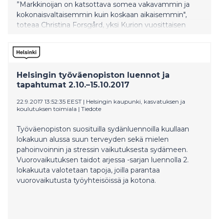
”Markkinoijan on katsottava somea vakavammin ja
kokonaisvaltaisemmin kuin koskaan aikaisemmin",
toteaa Christina Forsgård, yksi Kurion vuosittaisen
somemarkkinoinnin katsauksen asiantuntijoista.
Helsingin työväenopiston luennot ja
tapahtumat 2.10.–15.10.2017
22.9.2017 13:52:35 EEST
|
Helsingin kaupunki, kasvatuksen ja
koulutuksen toimiala
|
Tiedote
Työväenopiston suosituilla sydänluennoilla kuullaan
lokakuun alussa suun terveyden sekä mielen
pahoinvoinnin ja stressin vaikutuksesta sydämeen.
Vuorovaikutuksen taidot arjessa -sarjan luennolla 2.
lokakuuta valotetaan tapoja, joilla parantaa
vuorovaikutusta työyhteisöissä ja kotona.