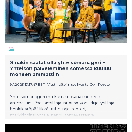
keskeistä trendiä vuodelle 2026.
Sinäkin saatat olla yhteisömanageri –
Yhteisön palveleminen somessa kuuluu
moneen ammattiin
9.1.2023 13:17:47 EET
|
Viestintätoimisto Medita Oy
|
Tiedote
Yhteisömanagerointi kuuluu osana moneen
ammattiin: Päätoimittaja, nuorisotyöntekijä, yrittäjä,
henkilöstöpäällikkö, tubettaja, rehtori,
markkinointijohtaja, pappi, somevastaava,
yhteisömanagereille vuotuista CMADFI-seminaaria
järjestävä Johanna Janhonen luettelee. – Kaikki