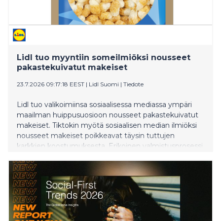
Lidl tuo myyntiin someilmiöksi nousseet
pakastekuivatut makeiset
23.7.2026 09:17:18 EEST
|
Lidl Suomi
|
Tiedote
Lidl tuo valikoimiinsa sosiaalisessa mediassa ympäri
maailman huippusuosioon nousseet pakastekuivatut
makeiset. Tiktokin myötä sosiaalisen median ilmiöksi
nousseet makeiset poikkeavat täysin tuttujen
karkkien koostumuksesta. Erikoinen valmistusprosessi
tekee niistä uniikin makuelämyksen.
Pakastekuivattuja makeisia on saatavilla ensimmäistä
kertaa kaikista Lidleistä Hangosta Sodankylään
torstaista 23.7. alkaen.