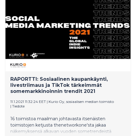
yhteisömanagerit eivät vieläkään tunnista omasta
työstään tätä roolia, vaikka olemme yrittäneet tuoda
tehtävää esiin jo 11 vuoden ajan tämän teemapäivän
kautta.
RAPORTTI: Sosiaalinen kaupankäynti,
livestriimaus ja TikTok tärkeimmät
somemarkkinoinnin trendit 2021
11.1.2021 11:32:24 EET
|
Kurio Oy, sosiaalisen median toimisto
|
Tiedote
16 toimistoa maailman johtavasta itsenäisten
toimistojen ketjusta thenetworkone'sta jakaa
näkemyksensä alkavan vuoden sometrendeistä