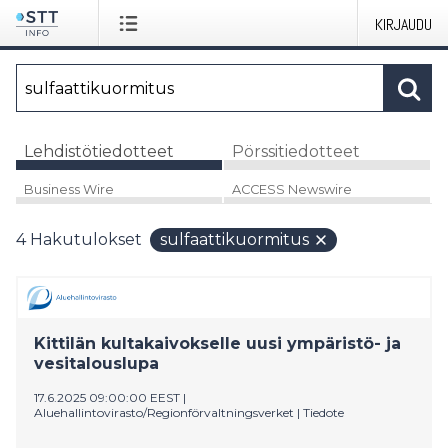
KIRJAUDU
Lehdistötiedotteet
Pörssitiedotteet
Business Wire
ACCESS Newswire
4
Hakutulokset
sulfaattikuormitus
Kittilän kultakaivokselle uusi ympäristö- ja
vesitalouslupa
17.6.2025 09:00:00 EEST
|
Aluehallintovirasto/Regionförvaltningsverket
|
Tiedote