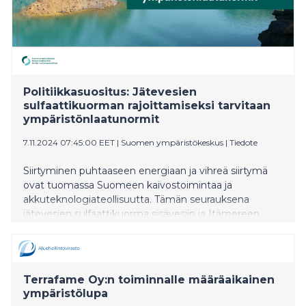
Politiikkasuositus: Jätevesien
sulfaattikuorman rajoittamiseksi tarvitaan
ympäristönlaatunormit
7.11.2024 07:45:00 EET
|
Suomen ympäristökeskus
|
Tiedote
Siirtyminen puhtaaseen energiaan ja vihreä siirtymä
ovat tuomassa Suomeen kaivostoimintaa ja
akkuteknologiateollisuutta. Tämän seurauksena
jätevesien sulfaattikuorma sisävesiin ja Itämereen
kasvaa. Sulfaatilla on vesistöissä myös hyödyllisiä
vaikutuksia, eikä sulfaattia nykyisin luokitella
haitalliseksi aineeksi. Suuri paikallinen kuorma voi
kuitenkin vaikuttaa haitallisesti vesieliöstöön etenkin
Terrafame Oy:n toiminnalle määräaikainen
järvissä, joissa sulfaattia on niukasti. Suomen
ympäristölupa
ympäristökeskuksen uusi Policy Brief -julkaisu antaa