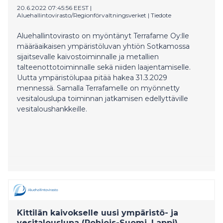
suosituksia jätevesien sulfaattikuorman haittojen
20.6.2022 07:45:56 EEST
|
Aluehallintovirasto/Regionförvaltningsverket
|
Tiedote
vähentämiseksi.
Aluehallintovirasto on myöntänyt Terrafame Oy:lle
määräaikaisen ympäristöluvan yhtiön Sotkamossa
sijaitsevalle kaivostoiminnalle ja metallien
talteenottotoiminnalle sekä niiden laajentamiselle.
Uutta ympäristölupaa pitää hakea 31.3.2029
mennessä. Samalla Terrafamelle on myönnetty
vesitalouslupa toiminnan jatkamisen edellyttäville
vesitaloushankkeille.
Kittilän kaivokselle uusi ympäristö- ja
vesitalouslupa (Pohjois-Suomi, Lappi)