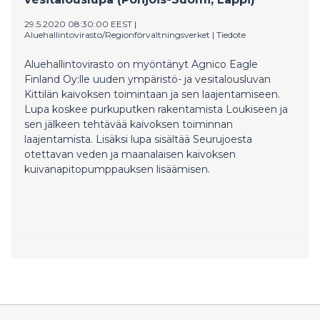
29.5.2020 08:30:00 EEST
|
Aluehallintovirasto/Regionförvaltningsverket
|
Tiedote
Aluehallintovirasto on myöntänyt Agnico Eagle
Finland Oy:lle uuden ympäristö- ja vesitalousluvan
Kittilän kaivoksen toimintaan ja sen laajentamiseen.
Lupa koskee purkuputken rakentamista Loukiseen ja
sen jälkeen tehtävää kaivoksen toiminnan
laajentamista. Lisäksi lupa sisältää Seurujoesta
otettavan veden ja maanalaisen kaivoksen
kuivanapitopumppauksen lisäämisen.