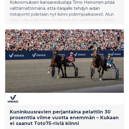
Kokoomuksen kansanedustaja Timo Heinonen pitää
välttämättömänä, että itärajalle tehdyn aidan
riistaportit pidetään nyt kiinni pidempiaikaisesti. Alun
perin välineellistetyn maahantulon estämiseksi tehty
raja-aita on tärkeässä roolissa myös villisikojen
levittämän afrikkalaisen sikaruton torjunnassa.
Kuninkuusravien perjantaina pelattiin 30
prosenttia viime vuotta enemmän – Kukaan
ei saanut Toto75-riviä kiinni