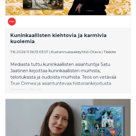
Kuninkaallisten kiehtovia ja karmivia
kuolemia
7.8.2026 11:36:13 EEST
|
Kustannusosakeyhtiö Otava
|
Tiedote
Mediasta tuttu kuninkaallisten asiantuntija Satu
Jaatinen kirjoittaa kuninkaallisten murhista,
teloituksista ja oudoista murhista. Teos on vetävää
True Crimea ja asiantuntevaa historiankirjoitusta
samaan aikaan.