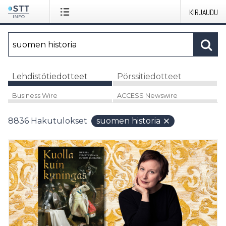
KIRJAUDU
Lehdistötiedotteet
Pörssitiedotteet
Business Wire
ACCESS Newswire
8836
Hakutulokset
suomen historia