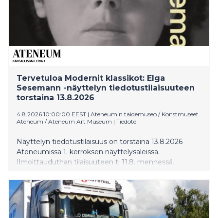
Tervetuloa Modernit klassikot: Elga
Sesemann -näyttelyn tiedotustilaisuuteen
torstaina 13.8.2026
4.8.2026 10:00:00 EEST
|
Ateneumin taidemuseo / Konstmuseet
Ateneum / Ateneum Art Museum
|
Tiedote
Näyttelyn tiedotustilaisuus on torstaina 13.8.2026
Ateneumissa 1. kerroksen näyttelysaleissa.
Ilmoittauduthan tilaisuuteen ti 11.8. mennessä.
Elga Sesemannin näyttely aloittaa Ateneumin
uuden Modernit klassikot -näyttelysarjan.
Sesemannin koko uraa tarkasteleva näyttely on
ensimmäinen
katselmus taiteilijan tuotantoon. Itsenäinen ja