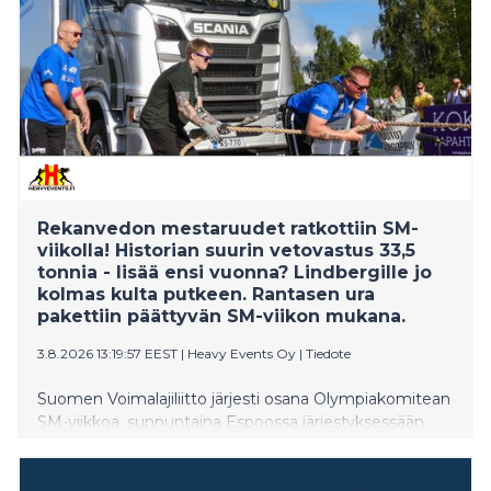
omaehtoinen Sesemann oli modernin ajan taiteen
uudistaja, joka kiinnitti kriitikoiden ja
taideyleisön huomion jo ensimmäisillä
näyttelyillään. Taiteilijan tuotannon
ytimessä ovat hänen lapsuutensa ja evakkomatkansa muisto
Rekanvedon mestaruudet ratkottiin SM-
viikolla! Historian suurin vetovastus 33,5
tonnia - lisää ensi vuonna? Lindbergille jo
kolmas kulta putkeen. Rantasen ura
pakettiin päättyvän SM-viikon mukana.
3.8.2026 13:19:57 EEST
|
Heavy Events Oy
|
Tiedote
Suomen Voimalajiliitto järjesti osana Olympiakomitean
SM-viikkoa, sunnuntaina Espoossa järjestyksessään
kolmannet Rekanvedon SM-kilpailut. Kilpailussa oli
mukana kolmisenkymmentä väkivahvaa naista ja
miestä eri paino- ja ikäluokista. Painavin vetoväline