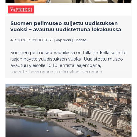
Suomen pelimuseo suljettu uudistuksen
vuoksi – avautuu uudistettuna lokakuussa
4.8.2026 13:07:00 EEST
|
Vapriikki
|
Tiedote
Suomen pelimuseo Vapriikissa on tällä hetkellä suljettu
laajan näyttelyuudistuksen vuoksi. Uudistettu museo
avautuu yleisölle 10.10. entistä laajempana,
saavutettavampana ja elämyksellisempänä.