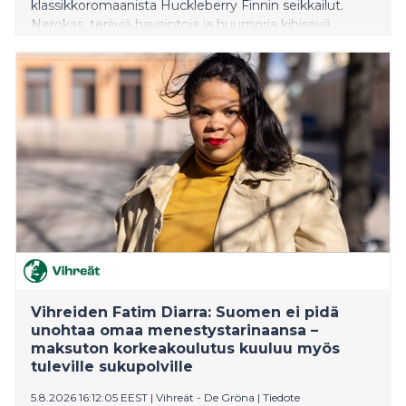
klassikkoromaanista Huckleberry Finnin seikkailut.
Nerokas, teräviä havaintoja ja huumoria kihisevä
romaani on kirjoitettu orjuutetun Jimin näkökulmasta,
ja se näyttää orjat aktiivisina toimijoina. Romaani on
myynyt yli kaksi miljoonaa kappaletta, se käännetään
33 kielelle, ja se on saanut lukuisia arvostettuja
kirjallisuuspalkintoja ja -ehdokkuuksia. Kielellisesti
taiturillisen romaanin suomentaa palkittu kääntäjä
Antero Tiittula, ja se ilmestyy 31.8.
Vihreiden Fatim Diarra: Suomen ei pidä
unohtaa omaa menestystarinaansa –
maksuton korkeakoulutus kuuluu myös
tuleville sukupolville
5.8.2026 16:12:05 EEST
|
Vihreät - De Gröna
|
Tiedote