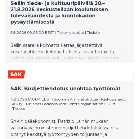
Seilin tiede- ja kulttuuripäivillä 20.–
21.8.2026 keskustellaan koulutuksen
tulevaisuudesta ja luontokadon
pysäyttämisestä
5.8.2026 09:05:00 EEST
|
Turun yliopisto
|
Tiedote
Seilin saarella kolmatta kertaa järjestettävä
kesätapahtuma kokoaa tutkijoita, asiantuntijoita,
päättäjiä ja yleisöä keskustelemaan ajankohtaisista
teemoista. Maksuttomaan tapahtumaan ovat
tervetulleita kaikki tieteestä ja Saaristomerestä
kiinnostuneet.
SAK: Budjettiehdotus unohtaa työttömät
4.8.2026 17:01:14 EEST
|
Suomen Ammattiliittojen Keskusjärjestö
SAK ry - Finlands Fackförbunds Centralorganisation FFC rf
|
Tiedote
SAK:n pääekonomisti Patrizio Lainàn mukaan
valtionvarainministeriön budjettiehdotuksessa olisi
pitänyt keskittyä työttömyyden torjuntaan ja