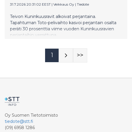
31.7.2026 20:31:02 EEST
|
Veikkaus Oy
|
Tiedote
Teivon Kuninkuusravit alkoivat perjantaina.
Tapahtuman Toto-pelivaihto kasvoi perjantain osalta
peräti 30 prosenttia viime vuoden Kuninkuusravien
perjantaihin verrattuna.
1
>>
Oy Suomen Tietotoimisto
tiedote@stt.fi
(09) 6958 1286