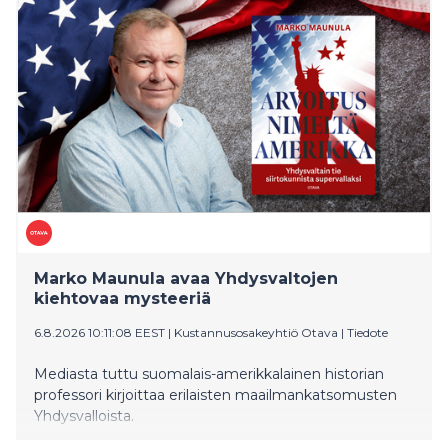
näyttävämmillä tanssiesityksillä ja uudistuneen TTK-
orkesterin sulosoinnuilla.
Marko Maunula avaa Yhdysvaltojen
kiehtovaa mysteeriä
6.8.2026 10:11:08 EEST
|
Kustannusosakeyhtiö Otava
|
Tiedote
Mediasta tuttu suomalais-amerikkalainen historian
professori kirjoittaa erilaisten maailmankatsomusten
Yhdysvalloista.