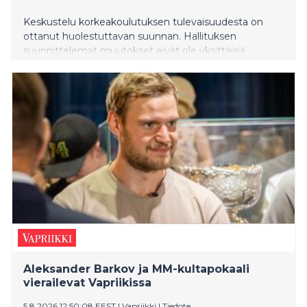
Keskustelu korkeakoulutuksen tulevaisuudesta on
ottanut huolestuttavan suunnan. Hallituksen
suunnittelemat muutokset eivät ole yksittäisiä
teknisiä uudistuksia, vaan ne näyttävät olevan osa
kehitystä, joka vie Suomea askel askeleelta pois
maksuttoman korkeakoulutuksen periaatteesta.
Ministeri on vakuuttanut, että ensimmäinen
korkeakoulututkinto säilyy maksuttomana vuoteen
2040 asti, samalla kun hallitus valmistelee muutoksia,
jotka mahdollistaisivat kokonaisen tutkinnon
suorittamisen maksullisena avoimessa
korkeakoulussa.
Aleksander Barkov ja MM-kultapokaali
vierailevat Vapriikissa
5.8.2026 12:50:08 EEST
|
Vapriikki
|
Tiedote