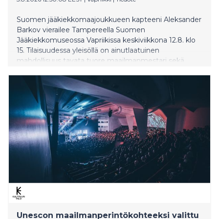
Suomen jääkiekkomaajoukkueen kapteeni Aleksander
Barkov vierailee Tampereella Suomen
Jääkiekkomuseossa Vapriikissa keskiviikkona 12.8. klo
15. Tilaisuudessa yleisöllä on ainutlaatuinen
mahdollisuus tavata tuore maailmanmestari sekä
nähdä vuoden 2026 jääkiekon MM-kultapokaali
lähietäisyydeltä.
Unescon maailmanperintökohteeksi valittu