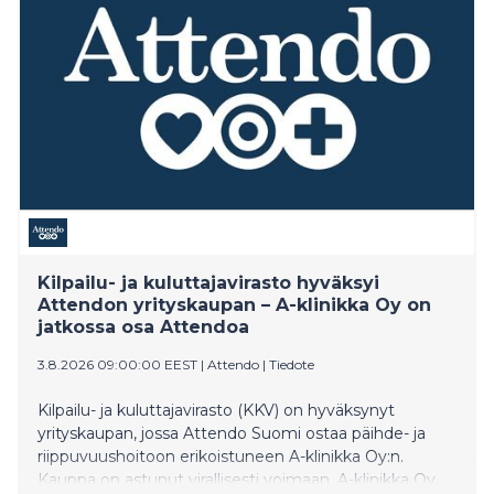
kilpailussa oli ennätykselliset 33,5 tonnia painava, joka
on suurempi kuin mitä lajin dopingvalvonnan alaisissa
kilpailuissa on vedetty Suomessa!
Kilpailu- ja kuluttajavirasto hyväksyi
Attendon yrityskaupan – A-klinikka Oy on
jatkossa osa Attendoa
3.8.2026 09:00:00 EEST
|
Attendo
|
Tiedote
Kilpailu- ja kuluttajavirasto (KKV) on hyväksynyt
yrityskaupan, jossa Attendo Suomi ostaa päihde- ja
riippuvuushoitoon erikoistuneen A-klinikka Oy:n.
Kauppa on astunut virallisesti voimaan. A-klinikka Oy