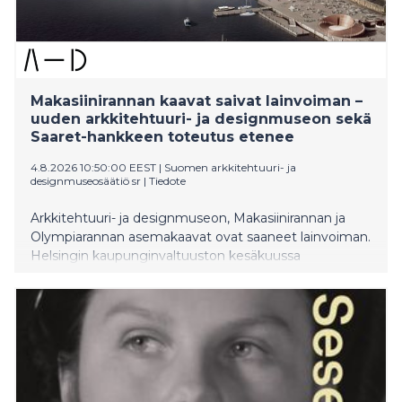
Makasiinirannan kaavat saivat lainvoiman –
uuden arkkitehtuuri- ja designmuseon sekä
Saaret-hankkeen toteutus etenee
4.8.2026 10:50:00 EEST
|
Suomen arkkitehtuuri- ja
designmuseosäätiö sr
|
Tiedote
Arkkitehtuuri- ja designmuseon, Makasiinirannan ja
Olympiarannan asemakaavat ovat saaneet lainvoiman.
Helsingin kaupunginvaltuuston kesäkuussa
hyväksymistä asemakaavoista ei jätetty valituksia
määräaikaan mennessä.