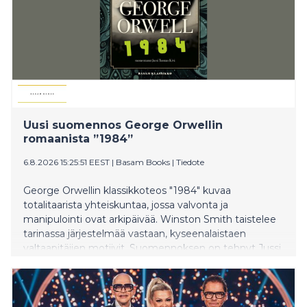
Uusi suomennos George Orwellin
romaanista ”1984”
6.8.2026 15:25:51 EEST
|
Basam Books
|
Tiedote
George Orwellin klassikkoteos "1984" kuvaa
totalitaarista yhteiskuntaa, jossa valvonta ja
manipulointi ovat arkipäivää. Winston Smith taistelee
tarinassa järjestelmää vastaan, kyseenalaistaen
valtaapitäjien motiivit. Suomennoksen on tehnyt Jussi
Tuomas Kivi.