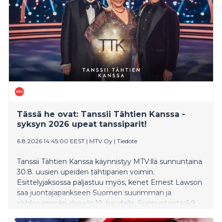
Tässä he ovat: Tanssii Tähtien Kanssa -
syksyn 2026 upeat tanssiparit!
6.8.2026 14:45:00 EEST
|
MTV Oy
|
Tiedote
Tanssii Tähtien Kanssa käynnistyy MTV:llä sunnuntaina
30.8. uusien upeiden tähtiparien voimin.
Esittelyjaksossa paljastuu myös, kenet Ernest Lawson
saa juontajaparikseen Suomen suurimman ja
säihkyvimmän show’n 19. kaudella. Sunnuntaista 6.9.
lähtien katsojia hellitään toinen toistaan