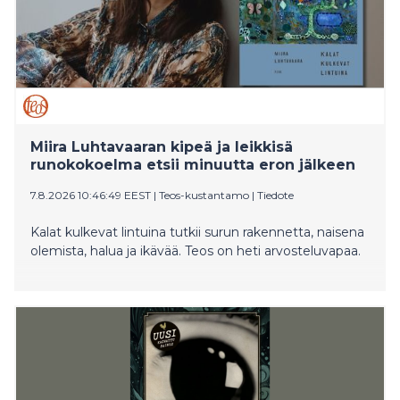
Miira Luhtavaaran kipeä ja leikkisä
runokokoelma etsii minuutta eron jälkeen
7.8.2026 10:46:49 EEST
|
Teos-kustantamo
|
Tiedote
Kalat kulkevat lintuina tutkii surun rakennetta, naisena
olemista, halua ja ikävää. Teos on heti arvosteluvapaa.