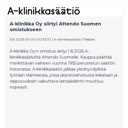
jatkaa toimintaansa omalla nimellään ja omilla
palveluillaan.
A-klinikka Oy siirtyi Attendo Suomen
omistukseen
3.8.2026 09:00:00 EEST
|
A-klinikkasäätiö
|
Tiedote
A-klinikka Oy:n omistus siirtyi 1.8.2026 A-
klinikkasäätiöltä Attendo Suomelle. Kauppa päättää
merkittävän vaiheen vuonna 1955 perustetun säätiön
historiassa. A-klinikkasäätiö jatkaa yleishyödyllistä
työtään tilanteessa, jossa järjestörahoitusta leikataan ja
riippuvuuksiin vaikuttava lainsäädäntö muuttuu
nopeasti.