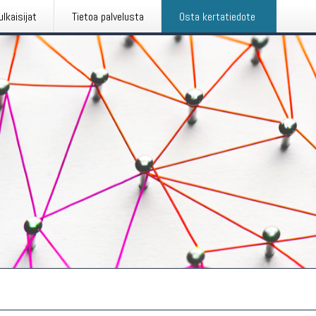
ulkaisijat
Tietoa palvelusta
Osta kertatiedote