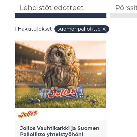
Lehdistötiedotteet
Pörssi
1
Hakutulokset
suomenpalloliitto
Jollos Vauhtikarkki ja Suomen
Palloliitto yhteistyöhön!