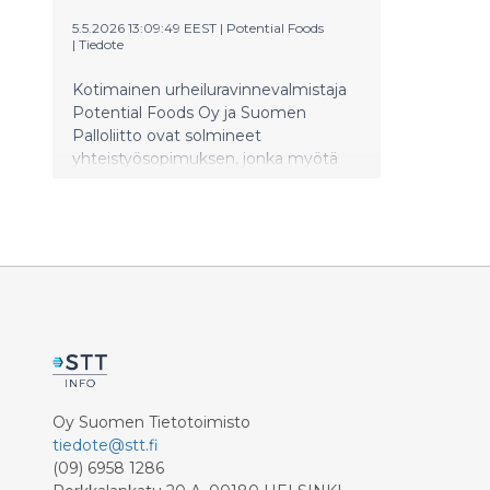
5.5.2026 13:09:49 EEST
|
Potential Foods
|
Tiedote
Kotimainen urheiluravinnevalmistaja
Potential Foods Oy ja Suomen
Palloliitto ovat solmineet
yhteistyösopimuksen, jonka myötä
Potential Foods on tuonut
markkinoille Helmareille ja Huuhkajille
kehitetyn Jollos Vauhtikarkin.
Uutuusmaun inspiraationa toimii
suomalaisten suosikki, mustikka.
Jollos Vauhtikarkki Helmarit ja
Huuhkajat -tuote on jo myynnissä
päivittäistavarakaupoissa ympäri
Suomen.
Oy Suomen Tietotoimisto
tiedote@stt.fi
(09) 6958 1286