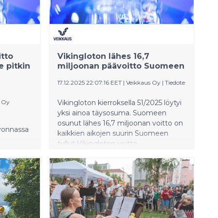
tto
Vikingloton lähes 16,7
e pitkin
miljoonan päävoitto Suomeen
17.12.2025 22:07:16 EET
|
Veikkaus Oy
|
Tiedote
s Oy
Vikingloton kierroksella 51/2025 löytyi
yksi ainoa täysosuma. Suomeen
osunut lähes 16,7 miljoonan voitto on
rvonnassa
kaikkien aikojen suurin Suomeen
tullut Vikingloton voitto.
miljoonan