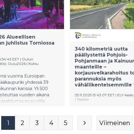
ä kulttuurireittiä.
6 Alueellisen
n juhlistus Torniossa
340 kilometriä uutta
päällystettä Pohjois-
15:54:43 EET
|
Oulun
Pohjanmaan ja Kainuu
äätiö, Oulu2026
|
Kutsu
maanteille –
korjausvelkarahoitus t
ensi vuonna Euroopan
parannuksia myös
ipääkaupunki yhdessä 39
vähäliikenteisemmille t
kunnan kanssa. Yli 500
toteuttaa vuoden aikana
25.11.2025 13:43:07 EET
|
ELY-kesk
|
Tiedote
tapahtumia eri puolilla
uuri
Tänä vuonna Pohjois-Pohja
uuriohjelmasta toteutetaan
Kainuun maantieverkolla saa
opuolella, ja joulukuussa on
1
2
3
4
5
Viimeinen
tehtyä uudelleen päällystyste
ioida näitä ainutlaatuisia
useita rakenteen parantamis
uuksia ennen Euroopan