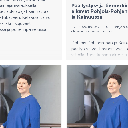
ain ajanvarauksella.
Päällystys- ja tiemerki
alkavat Pohjois-Pohja
set aukioloajat kannattaa
ja Kainuussa
 etukäteen. Kela-asioita voi
älläkin sujuvasti
18.5.2026 11:00:52 EEST
|
Pohjois
a ja puhelinpalvelussa.
elinvoimakeskus
|
Tiedote
Pohjois-Pohjanmaan ja Kai
päällystystyöt käynnistyvät tä
viikolla. Tänä kesänä alueella
päällystetään maanteitä noi
kilometriä. Pisin yhtäjaksoin
päällystyskohde on seututie
Oulaisista Haapaveden kunnan
yhteensä 16 kilometriä.