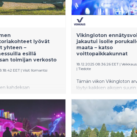
omen
Vikingloton ennätysvoi
toriakohteet lyövät
jakautui isolle porukall
t yhteen –
maata – katso
ssuilla esillä
voittopaikkakunnat
an toimijan verkosto
18.12.2025 08:36:26 EET
|
Veikkau
|
Tiedote
8:18:42 EET
|
Visit Ilomantsi
Tämän viikon Vikingloton a
en kahdeksan
löytyi kaikkien aikojen suurin
riakohdetta esiintyvät
suomalaisvoitto. Lähes 16,7 
kansainvälisillä
euron päävoitto osui netissä
suilla ensimmäistä kertaa
laadittuun porukkapeliin.
erkostona.
kohteet tavoittelevat
 myös ulkomailta osana
aista, sotahistoriaan