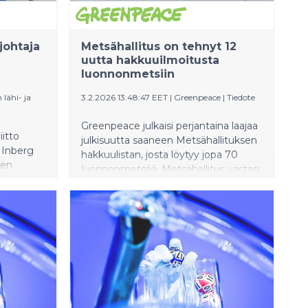
johtaja
Metsähallitus on tehnyt 12
uutta hakkuuilmoitusta
luonnonmetsiin
lähi- ja
3.2.2026 13:48:47 EET
|
Greenpeace
|
Tiedote
Greenpeace julkaisi perjantaina laajaa
iitto
julkisuutta saaneen Metsähallituksen
 Inberg
hakkuulistan, josta löytyy jopa 70
ten
luonnonmetsää. Metsähallitus vastasi
a 28.
paljastukseen tekemällä
luonnonmetsiin uusia
hakkuuilmoituksia ja aloittamalla
hakkuiden valmistelun Pudasjärvellä
ja Suomussalmella.