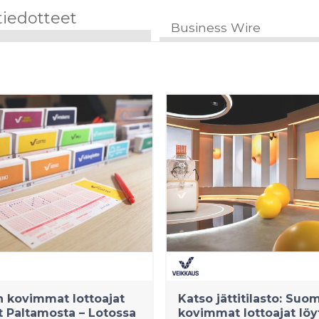
tiedotteet
Business Wire
 kovimmat lottoajat
Katso jättitilasto: Suo
t Paltamosta – Lotossa
kovimmat lottoajat löy