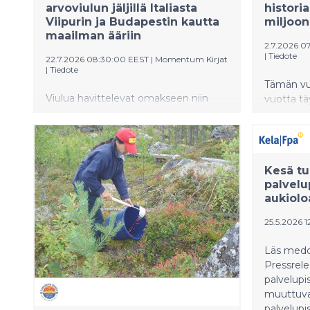
arvoviulun jäljillä Italiasta
historia
Viipurin ja Budapestin kautta
miljoon
maailman ääriin
2.7.2026 0
|
Tiedote
22.7.2026 08:30:00 EEST
|
Momentum Kirjat
|
Tiedote
Tämän vu
Viulua havittelevat omakseen niin
vuotta tä
macaolainen kasinomiljonääri kuin
kertaa tä
ihmis- ja infektiokammoinen
Tulevana 
suomalainen keräilijäkin. Minne viulu
koko pelin
lopulta päätyy, ja millä hinnalla?
miljoonaa
Kesä tu
paljastav
palvelu
innokkaim
aukiolo
25.5.2026 1
Läs medde
Pressrelea
palvelupi
muuttuva
palvelupis