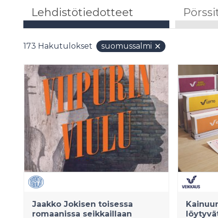
Lehdistötiedotteet
Pörssi
173
Hakutulokset
suomussalmi
Jaakko Jokisen toisessa
Kainuun
romaanissa seikkaillaan
löytyvä