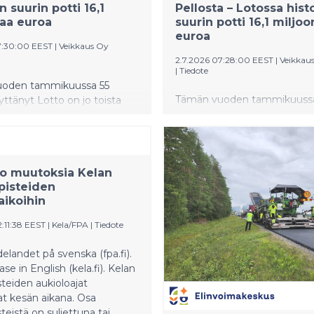
n suurin potti 16,1
Pellosta – Lotossa hist
aa euroa
suurin potti 16,1 miljo
euroa
7:30:00 EEST
|
Veikkaus Oy
2.7.2026 07:28:00 EEST
|
Veikkau
|
Tiedote
oden tammikuussa 55
Tämän vuoden tammikuussa
yttänyt Lotto on jo toista
vuotta täyttänyt Lotto on jo
nä vuonna ennätyspotissaan.
kertaa tänä vuonna ennätysp
lauantaina Loton potti on
Tulevana lauantaina Loton p
 historian suurin, 16,1
koko pelin historian suurin, 16
 euroa. Veikkauksen tilastot
o muutoksia Kelan
miljoonaa euroa. Veikkauksen
at, mistä löytyvät Kainuun
pisteiden
paljastavat, mistä löytyvät
mat lottoajat.
aikoihin
innokkaimmat ja toisaalta
maltillisimmat lottoajat.
2:11:38 EEST
|
Kela/FPA
|
Tiedote
landet på svenska (fpa.fi).
se in English (kela.fi). Kelan
steiden aukioloajat
t kesän aikana. Osa
teistä on suljettuna tai