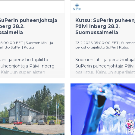
SuPerin puheenjohtaja
Kutsu: SuPerin puheen
berg 28.2.
Päivi Inberg 28.2.
salmella
Suomussalmella
05:00:00 EET
|
Suomen lähi- ja
23.2.2026 05:00:00 EET
|
Suomen 
aliitto SuPer
|
Kutsu
perushoitajaliitto SuPer
|
Kutsu
hi- ja perushoitajaliitto
Suomen lähi- ja perushoitajal
uheenjohtaja Päivi Inberg
SuPerin puheenjohtaja Päivi
u Kainuun superilaisten
osallistuu Kainuun superilais
tipäivään lauantaina 28.
hyvinvointipäivään lauantain
ta.
helmikuuta.