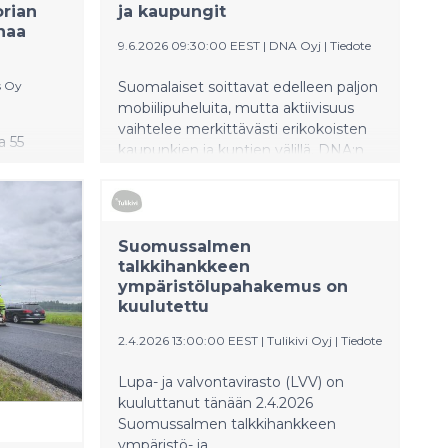
orian
ja kaupungit
onaa
9.6.2026 09:30:00 EEST
|
DNA Oyj
|
Tiedote
s Oy
Suomalaiset soittavat edelleen paljon
mobiilipuheluita, mutta aktiivisuus
vaihtelee merkittävästi erikokoisten
 55
kaupunkien ja kuntien välillä. DNA:n
 toista
vuoden mittainen vertailu paljastaa,
otissaan.
että puheliaimmat suomalaiset
otti on
soitettujen minuuttimäärien
,1
perusteella asuvat pääosin pienillä
Suomussalmen
 tilastot
paikkakunnilla. Asukaskohtaisessa
talkkihankkeen
 Suomen
tarkastelussa selvä ykkönen on
ympäristölupahakemus on
Jämijärvi.
kuulutettu
2.4.2026 13:00:00 EEST
|
Tulikivi Oyj
|
Tiedote
Lupa- ja valvontavirasto (LVV) on
kuuluttanut tänään 2.4.2026
Suomussalmen talkkihankkeen
ympäristö- ja