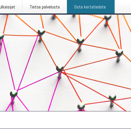
ulkaisijat
Tietoa palvelusta
Osta kertatiedote