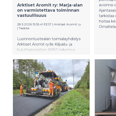
Arktiset Aromit ry: Marja-alan
avoinna v
on varmistettava toiminnan
Ajantasai
vastuullisuus
tarkistaa
hoitaa kes
28.5.2026 15:55:41 EEST
|
Arktiset Aromit ry
OmaKelass
|
Tiedote
Luonnontuotealan toimialayhdistys
Arktiset Aromit ry:lle Kilpailu- ja
kuluttajaviraston (KKV) näkemys
vuosien 2013-2023 kartellitutkinnasta
oli yllätys. Alan toiminta on
muuttunut vuoden 2023 jälkeen, eikä
kartelliepäilyjä ole sen jälkeen tullut.
Toiminta ennen vuotta 2024 ei saa
vaikuttaa kausityöntekijöiden
viisumien myöntämiseen
satokaudelle 2026.