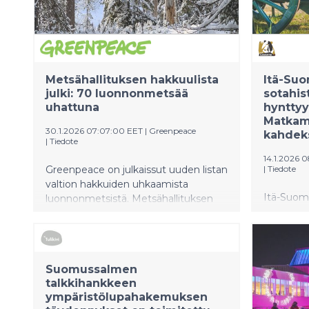
Metsähallituksen hakkuulista
Itä-Su
julki: 70 luonnonmetsää
sotahis
uhattuna
hynttyy
Matkame
30.1.2026 07:07:00 EET
|
Greenpeace
kahdeks
|
Tiedote
14.1.2026 0
Greenpeace on julkaissut uuden listan
|
Tiedote
valtion hakkuiden uhkaamista
Itä-Suom
luonnonmetsistä. Metsähallituksen
sotahisto
hakkuusuunnitelmista löytyy jopa 70
Helsingin 
suojelematonta luonnonmetsää eri
matkames
puolilta Suomea. Greenpeace,
yhtenä v
Metsäliike, Luontoliitto ja Ei polteta
Suomussalmen
Suomalais
tulevaisuutta -kampanja vetoavat
talkkihankkeen
kävijöitä
metsäyhtiöihin: luonnonmetsät on
ympäristölupahakemuksen
eurooppal
jätettävä rauhaan.