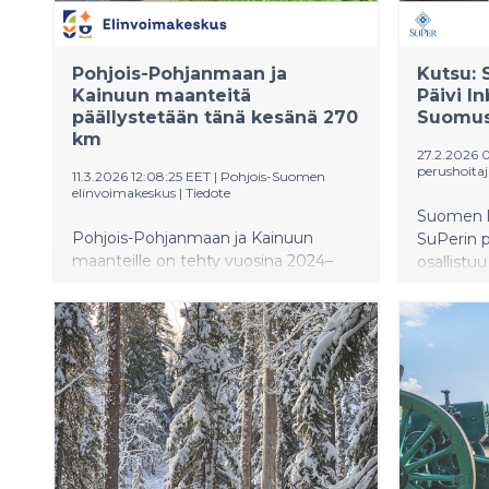
Pohjois-Pohjanmaan ja
Kutsu: 
Kainuun maanteitä
Päivi In
päällystetään tänä kesänä 270
Suomus
km
27.2.2026 
perushoitaj
11.3.2026 12:08:25 EET
|
Pohjois-Suomen
elinvoimakeskus
|
Tiedote
Suomen lä
Pohjois-Pohjanmaan ja Kainuun
SuPerin p
maanteille on tehty vuosina 2024–
osallistu
2025 merkittävä määrä uusia
hyvinvoin
päällystyksiä korjausvelkarahoituksen
helmikuu
turvin. Myös tälle vuodelle
korjausvelkarahoitus tuo hieman lisää
kilometrejä, mutta alemman
rahoitustason takia päällystysmäärät
jäävät pienemmiksi kuin aiempina
vuosina.