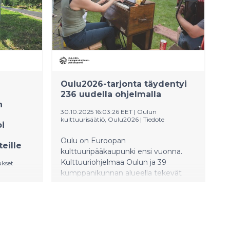
Oulu2026-tarjonta täydentyi
236 uudella ohjelmalla
n
30.10.2025 16:03:26 EET
|
Oulun
kulttuurisäätiö, Oulu2026
|
Tiedote
oi
Oulu on Euroopan
eille
kulttuuripääkaupunki ensi vuonna.
Kulttuuriohjelmaa Oulun ja 39
ukset
kumppanikunnan alueella tekevät
sadat toimijat Oulusta, Suomesta ja
nmaan ja
Euroopasta. Ohjelmaa täydentämään
tiin
haettiin uusia projekteja ohjelmahaun
n lisäksi
kautta. Ohjelmahaun tavoitteena oli
kohteita
löytää monipuolista