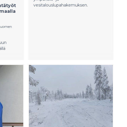
vesitalouslupahakemuksen.
ntätyöt
nmaalla
-Suomen
nuun
llä
n 290
en
 786
 rajalle,