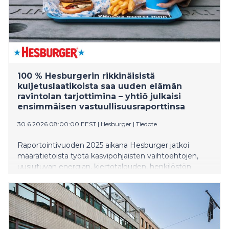
100 % Hesburgerin rikkinäisistä
kuljetuslaatikoista saa uuden elämän
ravintolan tarjottimina – yhtiö julkaisi
ensimmäisen vastuullisuusraporttinsa
30.6.2026 08:00:00 EEST
|
Hesburger
|
Tiedote
Raportointivuoden 2025 aikana Hesburger jatkoi
määrätietoista työtä kasvipohjaisten vaihtoehtojen,
uusiutuvan energian, kiertotalouden, henkilöstön
hyvinvoinnin ja tuoteturvallisuuden kehittämiseksi.
Eräs yhtiön tavoitteista on materiaalien
uudelleenkäytön lisääminen. Vuonna 2025 100 %
Hesburgerin rikkinäisistä kuljetuslaatikoista kierrätettiin
tarjottimiksi ja käytetyistä työvaatteista valmistettiin