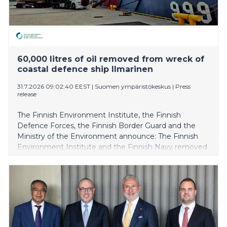
60,000 litres of oil removed from wreck of
coastal defence ship Ilmarinen
31.7.2026 09:02:40 EEST
|
Suomen ympäristökeskus
|
Press
release
The Finnish Environment Institute, the Finnish
Defence Forces, the Finnish Border Guard and the
Ministry of the Environment announce: The Finnish
Environment Institute and the Finnish Navy removed
oil from the wreck of the coastal defence ship
Ilmarinen between 14 and 24 July 2026. In addition,
the Finnish Border Guard, which was prepared for
environmental response operations, and the Diving
Medical Center participated in the operation. Over the
course of two weeks, approximately 60,000 litres of oil
was recovered from the vessel’s fuel tanks, but the