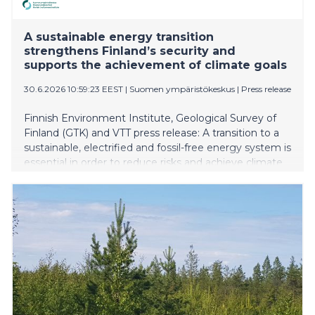
A sustainable energy transition
strengthens Finland’s security and
supports the achievement of climate goals
30.6.2026 10:59:23 EEST
|
Suomen ympäristökeskus
|
Press release
Finnish Environment Institute, Geological Survey of
Finland (GTK) and VTT press release: A transition to a
sustainable, electrified and fossil-free energy system is
essential in order to reduce risks and achieve climate
targets. Finland’s dependence on imported fossil fuels
weakens energy security and limits opportunities for
economic growth. Although the use of imported fossil
fuels has already been successfully reduced, further
action is still needed to advance a sustainable energy
transition.