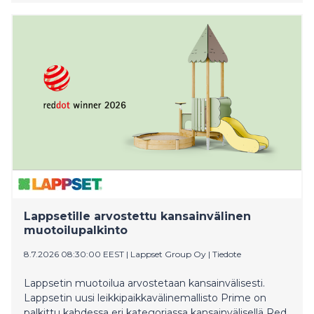
Navy and the Finnish Border Guard will work on the
wreck in the northern Baltic Sea, off the island of Utö.
The authorities ask the public to keep clear of the area
and allow the operation to proceed undisturbed to
ensure safety. Information about the results will be
provided after the operation has been completed.
Lappsetille arvostettu kansainvälinen
muotoilupalkinto
8.7.2026 08:30:00 EEST
|
Lappset Group Oy
|
Tiedote
Lappsetin muotoilua arvostetaan kansainvälisesti.
Lappsetin uusi leikkipaikkavälinemallisto Prime on
palkittu kahdessa eri kategoriassa kansainvälisellä Red