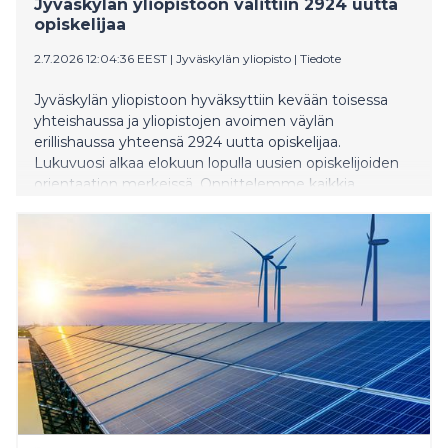
Jyväskylän yliopistoon valittiin 2924 uutta
opiskelijaa
2.7.2026 12:04:36 EEST
|
Jyväskylän yliopisto
|
Tiedote
Jyväskylän yliopistoon hyväksyttiin kevään toisessa
yhteishaussa ja yliopistojen avoimen väylän
erillishaussa yhteensä 2924 uutta opiskelijaa.
Lukuvuosi alkaa elokuun lopulla uusien opiskelijoiden
orientaation merkeissä. Onnittelemme kaikkia
valittuja!