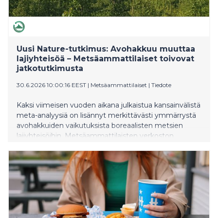
Uusi Nature-tutkimus: Avohakkuu muuttaa
lajiyhteisöä – Metsäammattilaiset toivovat
jatkotutkimusta
30.6.2026 10:00:16 EEST
|
Metsäammattilaiset
|
Tiedote
Kaksi viimeisen vuoden aikana julkaistua kansainvälistä
meta-analyysiä on lisännyt merkittävästi ymmärrystä
avohakkuiden vaikutuksista boreaalisten metsien
lajiyhteisöihin. Metsäammattilaisten verkoston
analyysin mukaan tutkimukset ovat tieteellisesti
korkeatasoisia, mutta niiden tulkinnassa on syytä
noudattaa tarkkuutta.