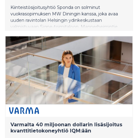
Kiinteistösijoitusyhtiö Sponda on solminut
vuokrasopimuksen MW Diningin kanssa, joka avaa
uuden ravintolan Helsingin ydinkeskustaan
valmistuvaan Signe-toimitaloon, Mannerheimintie
14:ään. Signeen avautuva ravintola Iki tarjoaa
korkeatasoisen ravintolakokemuksen, jossa Itä-Aasian
ja Pohjoismaiden makumaailmat yhdistyvät
omaleimaiseksi kokonaisuudeksi. Ravintola täydentää
vuoden 2026 loppupuolella valmistuvan Signen
monipuolista palvelutarjontaa.
Varmalta 40 miljoonan dollarin lisäsijoitus
kvanttitietokoneyhtiö IQM:ään