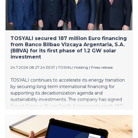
wreck could not be completely emptied yet. Because
of the rough seas, the work had to be interrupted
from time to time.
TOSYALI secured 187 million Euro financing
from Banco Bilbao Vizcaya Argentaria, S.A.
(BBVA) for its first phase of 1.2 GW solar
investment
24.7.2026 08:27:24 EEST
|
TOSYALI Holding
|
Press release
TOSYALI continues to accelerate its energy transition
by securing long term international financing for
supporting its decarbonization agenda and
sustainability investments. The company has signed
Export Finance Buyer Credit Agreements worth 187
million euros with BBVA, under Spanish Export Credit
Agency Cesce’s cover, for Osmaniye and Niğde
Projects in its first phase of solar power plant (SPP)
investments with total capacity of 1.2 GW.