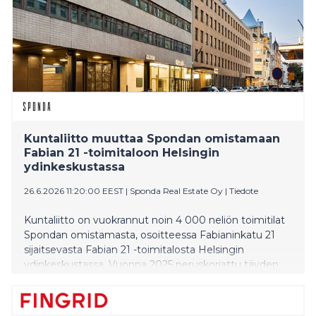
terassipöytiä ravintoloihin.
Kuntaliitto muuttaa Spondan omistamaan
Fabian 21 -toimitaloon Helsingin
ydinkeskustassa
26.6.2026 11:20:00 EEST
|
Sponda Real Estate Oy
|
Tiedote
Kuntaliitto on vuokrannut noin 4 000 neliön toimitilat
Spondan omistamasta, osoitteessa Fabianinkatu 21
sijaitsevasta Fabian 21 -toimitalosta Helsingin
ydinkeskustassa. Vuonna 2025 peruskorjattu täyden
palvelun talo tarjoaa Kuntaliitolle uudistetut tilat ja
runsaan kattauksen arjen sujuvuutta helpottavia
palveluja.