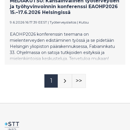
MEDIAKUTSU: Kansainvälinen työterveyden
ja työhyvinvoinnin konferenssi EAOHP2026
15.–17.6.2026 Helsingissä
9.6.2026 16:17:39 EEST
|
Työterveyslaitos
|
Kutsu
EAOHP2026 konferenssin teemana on
mielenterveyden edistäminen työssä ja se pidetään
Helsingin yliopiston päärakennuksessa, Fabianinkatu
33. Ohjelmassa on satoja tutkijoiden esityksiä ja
mielenkiintoisia keskusteluja. Tervetuloa mukaan!
1
>>