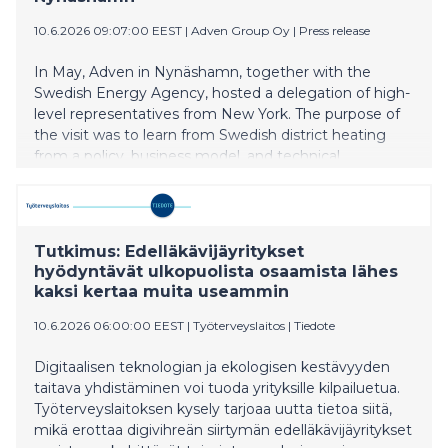
10.6.2026 09:07:00 EEST
|
Adven Group Oy
|
Press release
In May, Adven in Nynäshamn, together with the
Swedish Energy Agency, hosted a delegation of high-
level representatives from New York. The purpose of
the visit was to learn from Swedish district heating
from a policy, business model, and technical
perspective, as the state is now transitioning away
from the use of gas.
Tutkimus: Edelläkävijäyritykset
hyödyntävät ulkopuolista osaamista lähes
kaksi kertaa muita useammin
10.6.2026 06:00:00 EEST
|
Työterveyslaitos
|
Tiedote
Digitaalisen teknologian ja ekologisen kestävyyden
taitava yhdistäminen voi tuoda yrityksille kilpailuetua.
Työterveyslaitoksen kysely tarjoaa uutta tietoa siitä,
mikä erottaa digivihreän siirtymän edelläkävijäyritykset