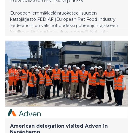
10.6.2026 14:30:00 EEST
|
MUSH
|
Uutinen
Euroopan lemmikkieläinruokateollisuuden
kattojärjestö FEDIAF (European Pet Food Industry
Federation) on valinnut uudeksi puheenjohtajakseen
Snellman Petfoodiin kuuluvan Benyfit Naturalin
toimitusjohtajan ja UK Petfoodin edustajan Greg Van
Praaghin. Valinta tehtiin 10. kesäkuuta järjestetyssä
FEDIAFin yleiskokouksessa Brysselissä.
Puheenjohtajakausi on kaksivuotinen ja sitä voidaan
jatkaa enintään kahdella vuodella.
American delegation visited Adven in
Nynäshamn