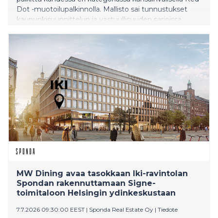
Dot -muotoilupalkinnolla. Mallisto sai tunnustukset
kaupunkisuunnittelun ja vastuullisuuden sarjoissa.
Muotoilupalkinnot luovutettiin heinäkuun 7. päivä
Saksan Essenissä pidetyssä gaalassa.
MW Dining avaa tasokkaan Iki-ravintolan
Spondan rakennuttamaan Signe-
toimitaloon Helsingin ydinkeskustaan
7.7.2026 09:30:00 EEST
|
Sponda Real Estate Oy
|
Tiedote