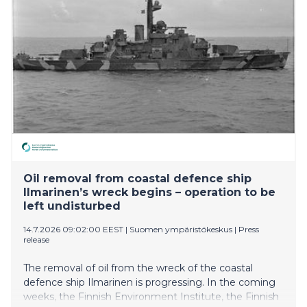
business processes
Oil removal from coastal defence ship
Ilmarinen’s wreck begins – operation to be
left undisturbed
14.7.2026 09:02:00 EEST
|
Suomen ympäristökeskus
|
Press
release
The removal of oil from the wreck of the coastal
defence ship Ilmarinen is progressing. In the coming
weeks, the Finnish Environment Institute, the Finnish