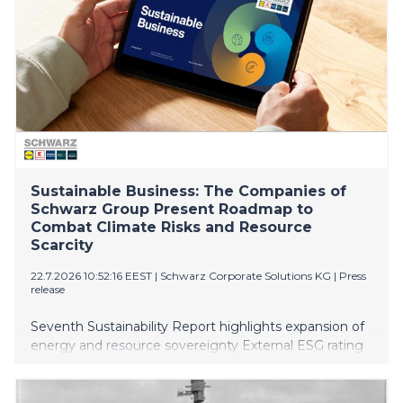
Sustainable Business: The Companies of
Schwarz Group Present Roadmap to
Combat Climate Risks and Resource
Scarcity
22.7.2026 10:52:16 EEST
|
Schwarz Corporate Solutions KG
|
Press
release
Seventh Sustainability Report highlights expansion of
energy and resource sovereignty External ESG rating
confirms effective alignment of sustainability with
strategic risk management Climate transition plan
serves as central instrument for future-proofing