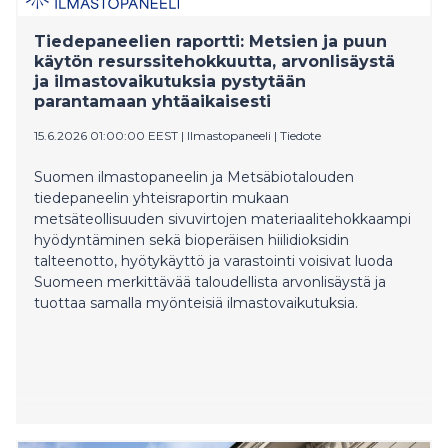
Tiedepaneelien raportti: Metsien ja puun
käytön resurssitehokkuutta, arvonlisäystä
ja ilmastovaikutuksia pystytään
parantamaan yhtäaikaisesti
15.6.2026 01:00:00 EEST
|
Ilmastopaneeli
|
Tiedote
Suomen ilmastopaneelin ja Metsäbiotalouden
tiedepaneelin yhteisraportin mukaan
metsäteollisuuden sivuvirtojen materiaalitehokkaampi
hyödyntäminen sekä bioperäisen hiilidioksidin
talteenotto, hyötykäyttö ja varastointi voisivat luoda
Suomeen merkittävää taloudellista arvonlisäystä ja
tuottaa samalla myönteisiä ilmastovaikutuksia.