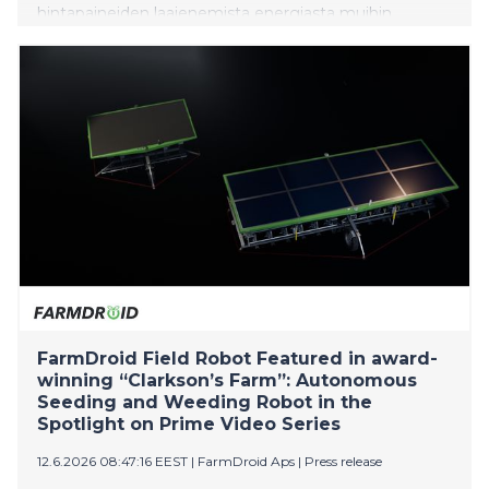
hintapaineiden laajenemista energiasta muihin
hintoihin sekä palkkoihin”, toteaa Suomen Pankin
pääjohtaja Olli Rehn.
FarmDroid Field Robot Featured in award-
winning “Clarkson’s Farm”: Autonomous
Seeding and Weeding Robot in the
Spotlight on Prime Video Series
12.6.2026 08:47:16 EEST
|
FarmDroid Aps
|
Press release