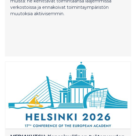
muista: ne kehittävät toimintaansa laajemmissa
verkostoissa ja ennakoivat toimintaympäristön
muutoksia aktiivisemmin.