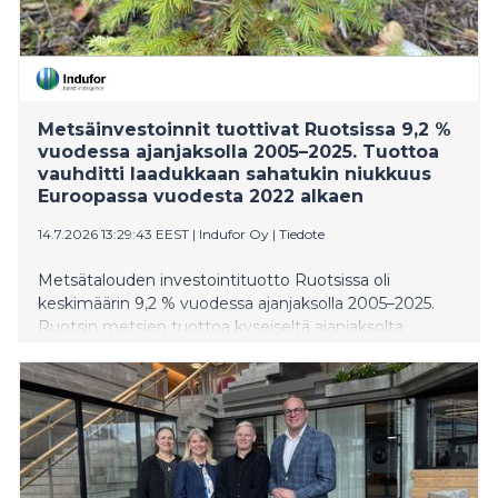
Metsäinvestoinnit tuottivat Ruotsissa 9,2 %
vuodessa ajanjaksolla 2005–2025. Tuottoa
vauhditti laadukkaan sahatukin niukkuus
Euroopassa vuodesta 2022 alkaen
14.7.2026 13:29:43 EEST
|
Indufor Oy
|
Tiedote
Metsätalouden investointituotto Ruotsissa oli
keskimäärin 9,2 % vuodessa ajanjaksolla 2005–2025.
Ruotsin metsien tuottoa kyseiseltä ajanjaksolta
voidaan verrata samalla tavalla laskettuun
suomalaisten yksityismetsien pääoman tuottoon, joka
oli 7,8 % vuodessa samalla ajanjaksolla. Induforin
tutkimus mahdollistaa ensimmäistä kertaa tarkan
vertailun metsätalouden investointiekonomiasta
Ruotsissa. Vuosina 2005–2022, ennen Venäjän
täysimittaista hyökkäystä Ukrainaan, metsätalouden