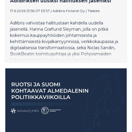
Adlibriksen uusiksi hallituksen jäseniksi
17.6.2026 13:56:07 EEST
|
Adlibris Finland Oy
|
Tiedote
Adlibris vahvistaa hallitustaan kahdella uudella
jäsenellä. Hanna Graflund Sleyman, jolla on pitkä
kokemus kauppayhtiöiden johtamisesta ja
kehittämisestä kivijalkamyynnissä, verkkokaupassa ja
digitaalisessa transformaatiossa, sekä Niclas Sandin,
BookBeatin toimitusjohtaja ja yksi Pohjoismaiden
kokeneimmista digitaalisen kirjamarkkinan
asiantuntijoista, aloittavat molemmat uusina jäseninä.