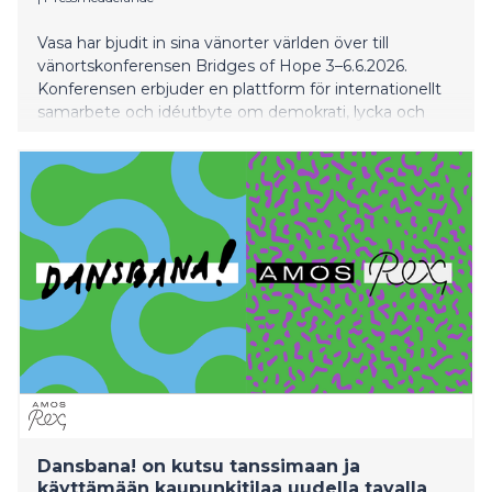
Vasa har bjudit in sina vänorter världen över till
vänortskonferensen Bridges of Hope 3–6.6.2026.
Konferensen erbjuder en plattform för internationellt
samarbete och idéutbyte om demokrati, lycka och
framtidshopp i en tid då det geopolitiska läget på
många håll är utmanande.
Dansbana! on kutsu tanssimaan ja
käyttämään kaupunkitilaa uudella tavalla