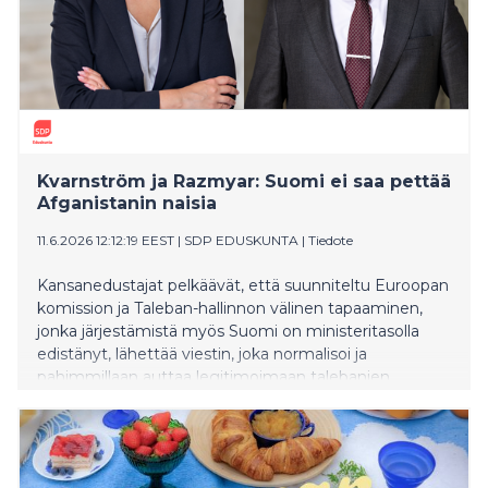
Kvarnström ja Razmyar: Suomi ei saa pettää
Afganistanin naisia
11.6.2026 12:12:19 EEST
|
SDP EDUSKUNTA
|
Tiedote
Kansanedustajat pelkäävät, että suunniteltu Euroopan
komission ja Taleban-hallinnon välinen tapaaminen,
jonka järjestämistä myös Suomi on ministeritasolla
edistänyt, lähettää viestin, joka normalisoi ja
pahimmillaan auttaa legitimoimaan talebanien
sortohallintoa Afganistanissa. Siksi he ovat jättäneet
asiasta kirjallisen kysymyksen.