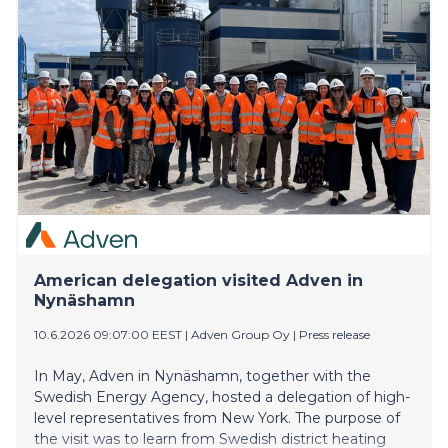
populaarikulttuurissa. Ateneumiin näyttely
tuo myös poikkeuksellisen materiaalien ja
tekniikoiden runsauden.
American delegation visited Adven in
Nynäshamn
10.6.2026 09:07:00 EEST
|
Adven Group Oy
|
Press release
In May, Adven in Nynäshamn, together with the
Swedish Energy Agency, hosted a delegation of high-
level representatives from New York. The purpose of
the visit was to learn from Swedish district heating