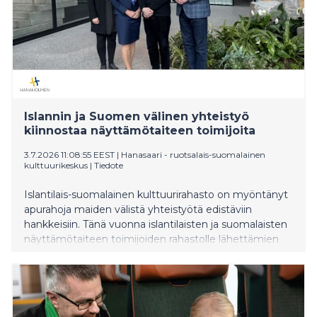
investointituotto Ruotsissa oli 6,2 % vuodessa
verrattuna yksityisen metsätalouden 6,7 %:n tuottoon
Suomessa. Vuodesta 2022 eteenpäin sijoitustuottoa
on lisännyt erityisesti Ruotsissa puun hintojen nopea
nousu, erityisesti ruotsalaisen sahatukin hintatason
nousu, jota on myös vauhdittanut korkealaatuisen
rakennuspuun niukkuus Keski-Euroopassa. Tuottojen
taso Ruotsissa näyttäisi olevan parhaillaan ainakin
Islannin ja Suomen välinen yhteistyö
toistaiseksi konvergoitumassa kohti pidemmän
kiinnostaa näyttämötaiteen toimijoita
aikavälin keskiarvoa. Käytännössä yhtäaikaisesti
3.7.2026 11:08:55 EEST
|
Hanasaari - ruotsalais-suomalainen
Suomen raakapuuma
kulttuurikeskus
|
Tiedote
Islantilais-suomalainen kulttuurirahasto on myöntänyt
apurahoja maiden välistä yhteistyötä edistäviin
hankkeisiin. Tänä vuonna islantilaisten ja suomalaisten
näyttämötaiteen toimijoiden rahastolle lähettämien
hakemusten määrä lähes kaksinkertaistui.