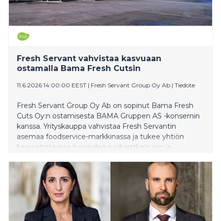
Fresh Servant vahvistaa kasvuaan
ostamalla Bama Fresh Cutsin
11.6.2026 14:00:00 EEST
|
Fresh Servant Group Oy Ab
|
Tiedote
Fresh Servant Group Oy Ab on sopinut Bama Fresh
Cuts Oy:n ostamisesta BAMA Gruppen AS -konsernin
kanssa. Yrityskauppa vahvistaa Fresh Servantin
asemaa foodservice-markkinassa ja tukee yhtiön
kasvustrategiaa tuoreiden ruokaratkaisujen ja
valmiiden salaattien kehittäjänä. Kaupan
toteutuminen edellyttää kilpailuviranomaisen
hyväksyntää.