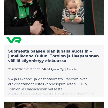
Suomesta pääsee pian junalla Ruotsiin –
junaliikenne Oulun, Tornion ja Haaparannan
välillä käynnistyy elokuussa
25.6.2026 10:01:11 EEST
|
VR-Yhtymä Oyj
|
Tiedote
VR ja Liikenne- ja viestintävirasto Traficom ovat
allekirjoittaneet ostoliikennesopimuksen Oulun,
Tornion ja Haaparannan välisestä
matkustajajunaliikenteestä. Päivittäinen liikennöinti
käynnistyy maanantaina 10.8.2026 ja viikoittain ajetaan
28 vuoroa.