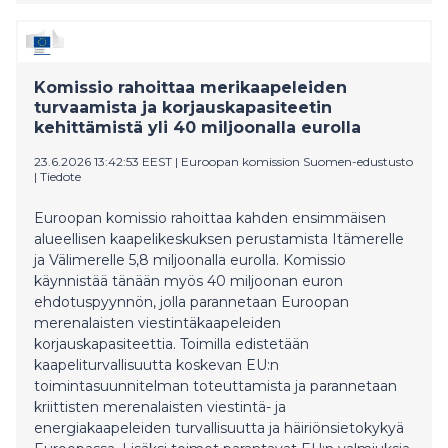
som efterlyser en skärpt tillsyn, en omvärdering av
finansieringsgrunden för adoptionstjänster samt
tjänster baserade på specialkompetens inom
adoption. Finlands adoptionsnämnd önskar att en
Komissio rahoittaa merikaapeleiden
motsvarande adoptionsutredning också görs i Finland.
turvaamista ja korjauskapasiteetin
Sverige gjorde en utredning i fjol. Adoptionsnämnden
kehittämistä yli 40 miljoonalla eurolla
drar inga direkta slutsatser utifrån resultaten från
nationella utredningar i andra länder, men bekantar sig
23.6.2026 13:42:53 EEST
|
Euroopan komission Suomen-edustusto
noggrant med den nya internationella informationen.
|
Tiedote
Euroopan komissio rahoittaa kahden ensimmäisen
alueellisen kaapelikeskuksen perustamista Itämerelle
ja Välimerelle 5,8 miljoonalla eurolla. Komissio
käynnistää tänään myös 40 miljoonan euron
ehdotuspyynnön, jolla parannetaan Euroopan
merenalaisten viestintäkaapeleiden
korjauskapasiteettia. Toimilla edistetään
kaapeliturvallisuutta koskevan EU:n
toimintasuunnitelman toteuttamista ja parannetaan
kriittisten merenalaisten viestintä- ja
energiakaapeleiden turvallisuutta ja häiriönsietokykyä