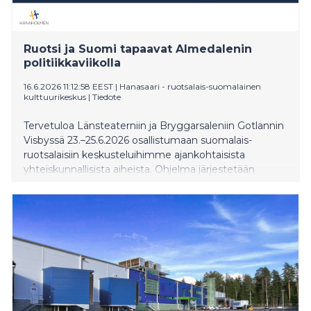
Ruotsi ja Suomi tapaavat Almedalenin
politiikkaviikolla
16.6.2026 11:12:58 EEST
|
Hanasaari - ruotsalais-suomalainen
kulttuurikeskus
|
Tiedote
Tervetuloa Länsteaterniin ja Bryggarsaleniin Gotlannin
Visbyssä 23.–25.6.2026 osallistumaan suomalais-
ruotsalaisiin keskusteluihimme ajankohtaisista
yhteiskunnallisista aiheista. Ohjelma järjestetään
yhteistyössä Suomen Tukholman-suurlähetystön
kanssa.