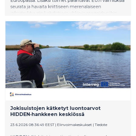
Euroopassa. Lisäksi toimet parantavat EU:n valmiuksia
seurata ja havaita kriittiseen merenalaiseen
infrastruktuuriin kohdistuvia uhkia ja reagoida niihin.
Ensimmäiset alueelliset kaapelikeskukset Itämeren
alueellinen keskus vahvistaa valvonta- ja
reagointimekanismeja Itämeren alueella. Keskusta
rahoitetaan 2,5 miljoonalla eurolla. Hankkeella
vahvistetaan kansallisia ja rajat ylittäviä
turvaoperaatiokeskuksia, kehitetään alustoja
tiedonvaihtoon sekä parannetaan valmiuksia havaita ja
ehkäistä kriittiseen
Jokisuistojen kätketyt luontoarvot
HIDDEN‑hankkeen keskiössä
23.6.2026 08:36:49 EEST
|
Elinvoimakeskukset
|
Tiedote