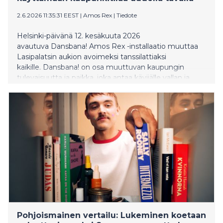
2.6.2026 11:35:31 EEST
|
Amos Rex
|
Tiedote
Helsinki-päivänä 12. kesäkuuta 2026
avautuva Dansbana! Amos Rex -installaatio muuttaa
Lasipalatsin aukion avoimeksi tanssilattiaksi
kaikille. Dansbana! on osa muuttuvan kaupungin
tulevaisuutta ja paikka, joka antaa kävijälle vallan ja
mahdollisuuden ottaa tilaa ja ilmaista itseään vapaasti.
Pohjoismainen vertailu: Lukeminen koetaan