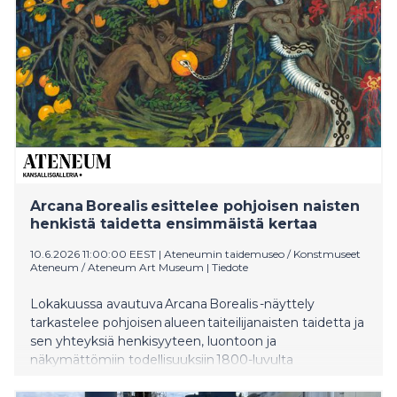
Arcana Borealis esittelee pohjoisen naisten
henkistä taidetta ensimmäistä kertaa
10.6.2026 11:00:00 EEST
|
Ateneumin taidemuseo / Konstmuseet
Ateneum / Ateneum Art Museum
|
Tiedote
Lokakuussa avautuva Arcana Borealis -näyttely
tarkastelee pohjoisen alueen taiteilijanaisten taidetta ja
sen yhteyksiä henkisyyteen, luontoon ja
näkymättömiin todellisuuksiin 1800-luvulta
nykypäivään. Samalla näyttely kytkeytyy ilmiöihin,
jotka ovat vahvasti läsnä myös nykyisessä