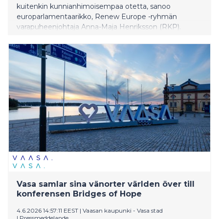
kuitenkin kunnianhimoisempaa otetta, sanoo
europarlamentaarikko, Renew Europe -ryhmän
varapuheenjohtaja Anna-Maja Henriksson (RKP).
Vasa samlar sina vänorter världen över till
konferensen Bridges of Hope
4.6.2026 14:57:11 EEST
|
Vaasan kaupunki - Vasa stad
|
Pressmeddelande