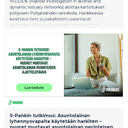
HIDDEN (Habitat investigation in diverse and
dynamic estuary networks) aloittaa kartoitukset
pohjoisen Pohjanlahden rannikolla. Hankkeessa
kerättävä tieto ja paikallistieto parantavat
mahdollisuuksia huolehtia jokisuistojen tilasta.
S-Pankin tutkimus: Asuntolainan
lyhennysvapaita käytetään harkiten –
nuoret murtavat asuntolainan perinteisen