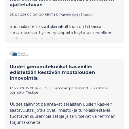
ajattelutavan
23.6.2026 07:00:00 EEST
|
S-Pankki Oyj
|
Tiedote
Suomalaisten asuntolainakulttuuri on hitaassa
muutoksessa. Lyhennysvapaita käytetään edelleen
harkiten ja ennen kaikkea muuttuvien
elämäntilanteiden tukena, mutta nuoret suhtautuvat
asuntolainan joustoihin muita rennommin. S-Pankin
asiantuntija muistuttaa, että joustojen
hyödyntäminen voi parhaimmillaan auttaa
Uudet genomitekniikat kasveille:
varautumaan arjen talouspaineisiin ja vahvistaa oman
edistetään kestävän maatalouden
talouden kestävyyttä.
innovointia
17.6.2026 15:08:45 EEST
|
Euroopan parlamentti – Suomen-
toimisto
|
Tiedote
Uudet säännöt parantavat sellaisten uusien kasvien
saatavuutta, jotka ovat ilmasto- ja tuholaiskestäviä,
tuottavat suurempia satoja ja tarvitsevat vähemmän
torjunta-aineita.