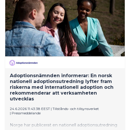
Adoptionsnämnden informerar: En norsk
nationell adoptionsutredning lyfter fram
riskerna med internationell adoption och
rekommenderar att verksamheten
utvecklas
24.6.2026 11:43:38 EEST
|
Tillstånds- och tillsynsverket
|
Pressmeddelande
Norge har publicerat en nationell adoptionsutredning