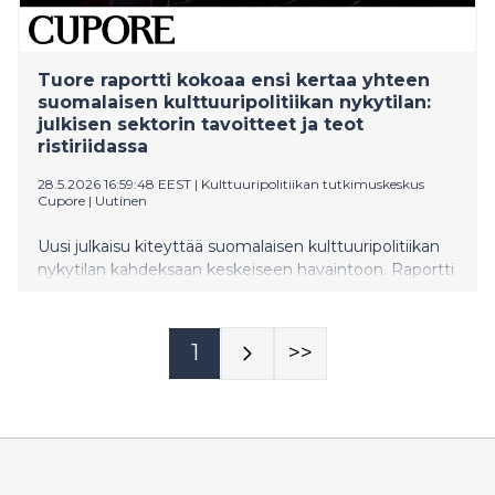
Tuore raportti kokoaa ensi kertaa yhteen
suomalaisen kulttuuripolitiikan nykytilan:
julkisen sektorin tavoitteet ja teot
ristiriidassa
28.5.2026 16:59:48 EEST
|
Kulttuuripolitiikan tutkimuskeskus
Cupore
|
Uutinen
Uusi julkaisu kiteyttää suomalaisen kulttuuripolitiikan
nykytilan kahdeksaan keskeiseen havaintoon. Raportti
julkaistiin ensimmäistä kertaa järjestetyssä
Kulttuuripolitiikan tila -tapahtumassa, joka tavoitti yli
600 osallistujaa.
1
>>