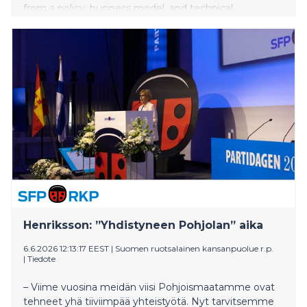
from a policy, business model, and technical
perspective, as the state is now transitioning away
from the use of gas.
Henriksson: ”Yhdistyneen Pohjolan” aika
6.6.2026 12:13:17 EEST
|
Suomen ruotsalainen kansanpuolue r.p.
|
Tiedote
– Viime vuosina meidän viisi Pohjoismaatamme ovat
tehneet yhä tiiviimpää yhteistyötä. Nyt tarvitsemme