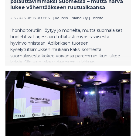
palauttavimmaksi Suomessa – mutta harva
lukee vähentääkseen ruutuaikaansa
2.6.2026 08:15:00 EEST
|
Adlibris Finland Oy
|
Tiedote
Ihonhoitorutiini löytyy jo monelta, mutta suomalaiset
huolehtivat arjessaan tutkitusti myös sisäisestä
hyvinvoinnistaan. Adlibriksen tuoreen
kyselytutkimuksen mukaan kaksi kolmesta
suomalaisesta kokee voivansa paremmin, kun lukee
kirjoja. Silti vain joka viides tarttuu kirjaan
vähentääkseen ruutuaikaansa.