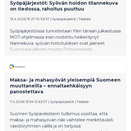
Syöpäjärjestöt: Syövän hoidon tilannekuva
on tiedossa, rahoitus puuttuu
13.4.2026 19:27:10 EEST
|
Syöpäjärjestöt
|
Tiedote
Syöpäjärjestöissä tunnistetaan Ylen tänään julkaistussa
MOT-ohjelmassa esiin nostettu heikentynyt
tilannekuva: syövän hoitotulokset ovat jääneet
Suomessa jälkeen muista Pohjoismaista.
Maksa- ja mahasyövät yleisempiä Suomeen
muuttaneilla – ennaltaehkäisyyn
panostettava
7.4.2026 13:54:12 EEST
|
Syöpäjärjestöt
|
Tiedote
Suomen Syöpärekisterin tutkimus osoittaa, että
maksa- ja mahasyövän riski vaihtelee merkittävästi
väestöryhmien välillä ja on tietyissä