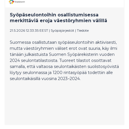
Syöpäseulontoihin osallistumisessa
merkittäviä eroja väestöryhmien välillä
21.5.2026 12:33:35 EEST
|
Syöpäjärjestöt
|
Tiedote
Suomessa osallistutaan syöpäseulontoihin aktiivisesti,
mutta väestöryhmien väliset erot ovat suuria, käy ilmi
tänään julkaistuista Suomen Syöpärekisterin vuoden
2024 seulontatilastoista. Tuoreet tilastot osoittavat
samalla, että valtaosa seulontaikäisten suolistosyövistä
löytyy seulonnassa ja 1200 rintasyöpää todettiin alle
seulontaikäisillä vuosina 2023–2024.