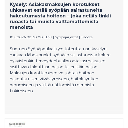
Kysely: Asiakasmaksujen korotukset
uhkaavat estää syöpään sairastuneita
hakeutumasta hoitoon – joka neljäs tinkii
ruoasta tai muista välttämättömistä
menoista
10.6.2026 08:30:00 EEST
|
Syöpäjärjestöt
|
Tiedote
Suomen Syöpäpotilaat ry:n toteuttaman kyselyn
mukaan lähes puolet syöpään sairastuneista kokee
nykyistenkin terveydenhuollon asiakasmaksujen
rasittavan talouttaan paljon tai erittäin paljon.
Maksujen korottaminen voi johtaa hoitoon
hakeutumisen viivästymiseen, hoitokäyntien
perumiseen ja välttämättömistä menoista
tinkimiseen.