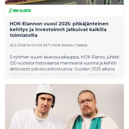
HOK-Elannon vuosi 2025: pitkäjänteinen
kehitys ja investoinnit jatkuivat kaikilla
toimialoilla
25.2.2026 14:00:00 EET
|
HOK-Elanto
|
Tiedote
S-ryhmän suurin alueosuuskauppa, HOK-Elanto, juhlisti
120-vuotista historiaansa menneenä vuonna ja kehitti
aktiivisesti palveluverkostoansa. Vuoden 2025 aikana
HOK-Elantoon liittyi yli 37 000 uutta asiakasomistajaa.
Bonusta ja maksutapaetua maksettiin
asiakasomistajille vuoden aikana yli 97 miljoonaa
euroa. Erinomaisesta vuodesta kiittääkseen HOK-
Elanto käytti 4,6 miljoonaa euroa henkilöstönsä
palkitsemiseen.