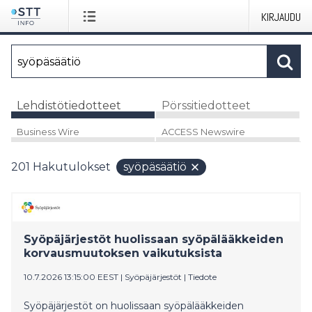
KIRJAUDU
Lehdistötiedotteet
Pörssitiedotteet
Business Wire
ACCESS Newswire
201
Hakutulokset
syöpäsäätiö
Syöpäjärjestöt huolissaan syöpälääkkeiden
korvausmuutoksen vaikutuksista
10.7.2026 13:15:00 EEST
|
Syöpäjärjestöt
|
Tiedote
Syöpäjärjestöt on huolissaan syöpälääkkeiden