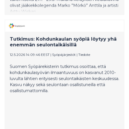
olivat jääkiekkolegenda Marko ”Mörkö” Anttila ja artisti
Arttu Wiskari.
Tutkimus: Kohdunkaulan syöpiä löytyy yhä
enemmän seulontaikäisillä
12.5.2026 14:09:46 EEST
|
Syöpäjärjestöt
|
Tiedote
Suomen Syöpärekisterin tutkimus osoittaa, että
kohdunkaulasyövän ilmaantuvuus on kasvanut 2010-
luvulta lähtien erityisesti seulontaikäisten keskuudessa.
Kasvu näkyy sekä seulontaan osallistuneilla että
osallistumattomilla.