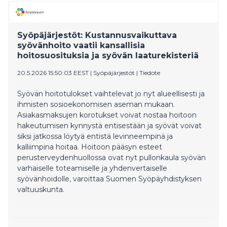
Syöpäjärjestöt: Kustannusvaikuttava
syövänhoito vaatii kansallisia
hoitosuosituksia ja syövän laaturekisteriä
20.5.2026 15:50:03 EEST
|
Syöpäjärjestöt
|
Tiedote
Syövän hoitotulokset vaihtelevat jo nyt alueellisesti ja
ihmisten sosioekonomisen aseman mukaan.
Asiakasmaksujen korotukset voivat nostaa hoitoon
hakeutumisen kynnystä entisestään ja syövät voivat
siksi jatkossa löytyä entistä levinneempinä ja
kalliimpina hoitaa. Hoitoon pääsyn esteet
perusterveydenhuollossa ovat nyt pullonkaula syövän
varhaiselle toteamiselle ja yhdenvertaiselle
syövänhoidolle, varoittaa Suomen Syöpäyhdistyksen
valtuuskunta.