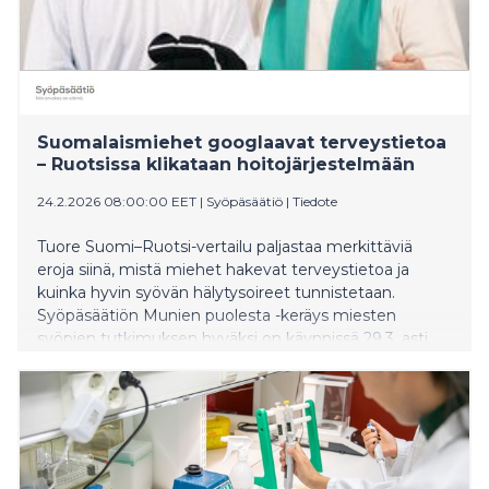
Suomalaismiehet googlaavat terveystietoa
– Ruotsissa klikataan hoitojärjestelmään
24.2.2026 08:00:00 EET
|
Syöpäsäätiö
|
Tiedote
Tuore Suomi–Ruotsi-vertailu paljastaa merkittäviä
eroja siinä, mistä miehet hakevat terveystietoa ja
kuinka hyvin syövän hälytysoireet tunnistetaan.
Syöpäsäätiön Munien puolesta -keräys miesten
syöpien tutkimuksen hyväksi on käynnissä 29.3. asti.