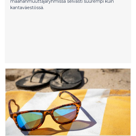
maahanmuuttajaryhmissä selvästi suurempi kuin
kantaväestössä.