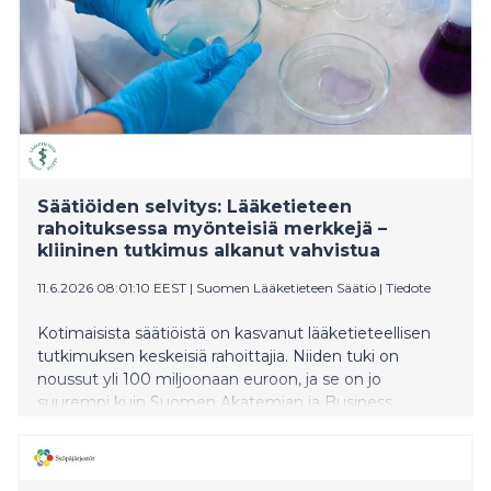
Säätiöiden selvitys: Lääketieteen
rahoituksessa myönteisiä merkkejä –
kliininen tutkimus alkanut vahvistua
11.6.2026 08:01:10 EEST
|
Suomen Lääketieteen Säätiö
|
Tiedote
Kotimaisista säätiöistä on kasvanut lääketieteellisen
tutkimuksen keskeisiä rahoittajia. Niiden tuki on
noussut yli 100 miljoonaan euroon, ja se on jo
suurempi kuin Suomen Akatemian ja Business
Finlandin myöntämä rahoitus yhteensä.