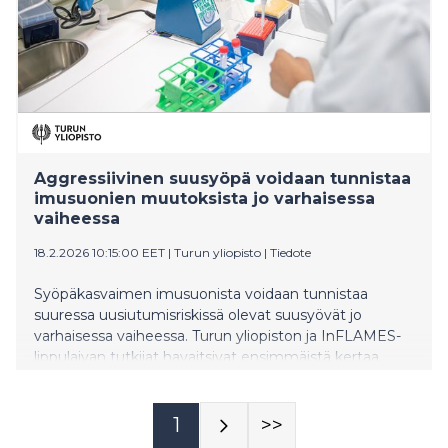
Aggressiivinen suusyöpä voidaan tunnistaa
imusuonien muutoksista jo varhaisessa
vaiheessa
18.2.2026 10:15:00 EET
|
Turun yliopisto
|
Tiedote
Syöpäkasvaimen imusuonista voidaan tunnistaa
suuressa uusiutumisriskissä olevat suusyövät jo
varhaisessa vaiheessa. Turun yliopiston ja InFLAMES-
lippulaivan tutkijat havaitsivat ensimmäistä kertaa,
että suusyövän imusuoniston pintasoluissa on
jakautumisesta kertovia proteiineja, jotka ennustavat
vahvasti taudin etenemistä ja kuolleisuutta.
1
>>