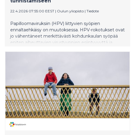
tunnistamiseen
22.4.2026 07:55:00 EEST
|
Oulun yliopisto
|
Tiedote
Papilloomaviruksiin (HPV) liittyvien syöpien
ennaltaehkäisy on muutoksessa. HPV-rokotukset ovat
jo vähentäneet merkittävästi kohdunkaulan syöpää
eniten aiheuttavien virustyyppien esiintyvyyttä ja
kohdunkaulan syövän esiasteita nuorissa ikäluokissa,
mutta samaan aikaan osa muista papilloomaviruksiin
liittyvistä syövistä, kuten suunielusyövät, ovat
yleistyneet erityisesti rokottamattomassa
aikuisväestössä.