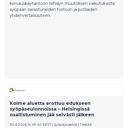
korvauskäytäntöön tehdyn muutoksen vaikutuksista
syöpään sairastuneiden hoitoon ja potilaiden
yhdenvertaisuuteen.
Kolme aluetta erottuu edukseen
syöpäseulonnoissa – Helsingissä
osallistuminen jää selvästi jälkeen
30.6.2026 14:49:40 EEST
|
Syöpäjärjestöt
|
Tiedote