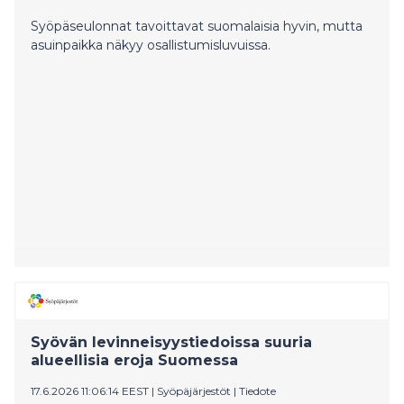
Syöpäseulonnat tavoittavat suomalaisia hyvin, mutta
asuinpaikka näkyy osallistumisluvuissa.
Syövän levinneisyystiedoissa suuria
alueellisia eroja Suomessa
17.6.2026 11:06:14 EEST
|
Syöpäjärjestöt
|
Tiedote