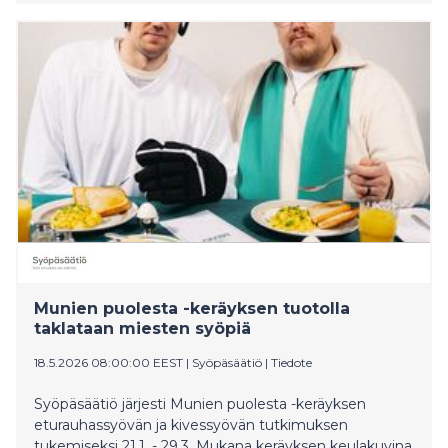
Munien puolesta -keräyksen tuotolla
taklataan miesten syöpiä
18.5.2026 08:00:00 EEST
|
Syöpäsäätiö
|
Tiedote
Syöpäsäätiö järjesti Munien puolesta -keräyksen
eturauhassyövän ja kivessyövän tutkimuksen
tukemiseksi 21.1. - 29.3. Mukana keräyksen keulakuvina