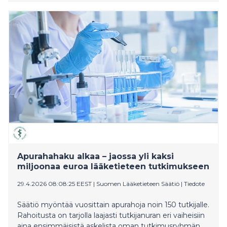
Apurahahaku alkaa – jaossa yli kaksi
miljoonaa euroa lääketieteen tutkimukseen
29.4.2026 08:08:25 EEST
|
Suomen Lääketieteen Säätiö
|
Tiedote
Säätiö myöntää vuosittain apurahoja noin 150 tutkijalle.
Rahoitusta on tarjolla laajasti tutkijanuran eri vaiheisiin
aina ensimmäisistä askelista oman tutkimusryhmän