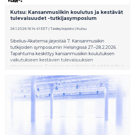
Kutsu: Kansanmusiikin koulutus ja kestävät
tulevaisuudet -tutkijasymposium
26.1.2026 16:14:41 EET
|
Taideyliopisto
|
Kutsu
Sibelius-Akatemia järjestää 7. Kansanmusiikin
tutkijoiden symposiumin Helsingissä 27.–28.2.2026.
Tapahtuma keskittyy kansanmusiikin koulutuksen
vaikutukseen kestävien tulevaisuuksien
rakentamisessa. Symposium pidetään Musiikkitalolla ja
Pohjoisen Rautatiekadun toimipisteessä. Lämpimästi
tervetuloa!