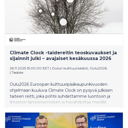
arvosteluvapaa 14.1.2026.
Climate Clock -taidereitin teoskuvaukset ja
sijainnit julki – avajaiset kesäkuussa 2026
26.11.2025 15:00:00 EET
|
Oulun kulttuurisäätiö, Oulu2026
|
Tiedote
Oulu2026 Euroopan kulttuuripääkaupunkivuoden
ohjelmaan kuuluva Climate Clock on pysyvä julkisen
taiteen reitti, joka pohtii suhdettamme luontoon ja
ilmaston lämpenemiseen ja havahduttaa meidät
tietoisiksi maapallon rytmeistä. Taiteilijat luovat
paikkakohtaisia taideteoksia niin luonnossa kuin
urbaaneissa ympäristöissä, yhteistyössä tutkijoiden ja
paikallisyhteisöjen kanssa. Mukana on veistoksia,