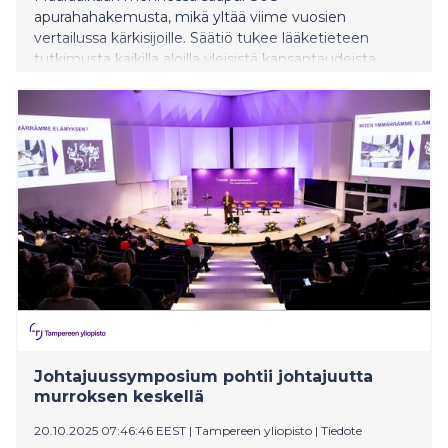
apurahahakemusta, mikä yltää viime vuosien
vertailussa kärkisijoille. Säätiö tukee lääketieteen
tutkimusta kaikilla aloilla yleisistä kansantaudeista
harvinaisiin perinnöllisiin sairauksiin.
Johtajuussymposium pohtii johtajuutta
murroksen keskellä
20.10.2025 07:46:46 EEST
|
Tampereen yliopisto
|
Tiedote