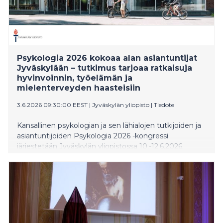
Psykologia 2026 kokoaa alan asiantuntijat
Jyväskylään – tutkimus tarjoaa ratkaisuja
hyvinvoinnin, työelämän ja
mielenterveyden haasteisiin
3.6.2026 09:30:00 EEST
|
Jyväskylän yliopisto
|
Tiedote
Kansallinen psykologian ja sen lähialojen tutkijoiden ja
asiantuntijoiden Psykologia 2026 -kongressi
järjestetään Jyväskylän yliopistossa 10.-12.6.2026.
Kongressiin odotetaan noin 250 osallistujaa ympäri
Suomen. Kolmipäiväinen kongressi tuo yhteen
tutkijat, asiantuntijat ja opiskelijat korkeatasoisen
tieteellisen ohjelman, keskustelujen ja
verkostoitumisen äärelle.