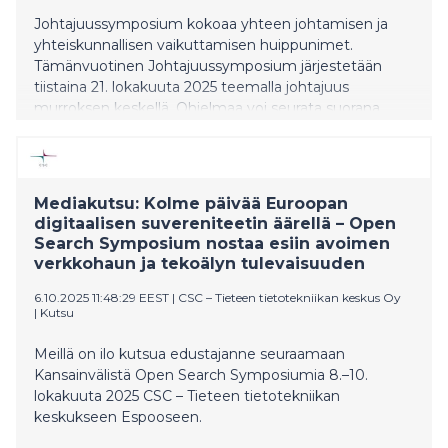
Johtajuussymposium kokoaa yhteen johtamisen ja
yhteiskunnallisen vaikuttamisen huippunimet.
Tämänvuotinen Johtajuussymposium järjestetään
tiistaina 21. lokakuuta 2025 teemalla johtajuus
murroksen keskellä. Ohjelmaa voi seurata suorana
lähetyksenä paikan päällä tai Yle Areenassa.
Mediakutsu: Kolme päivää Euroopan
digitaalisen suvereniteetin äärellä – Open
Search Symposium nostaa esiin avoimen
verkkohaun ja tekoälyn tulevaisuuden
6.10.2025 11:48:29 EEST
|
CSC – Tieteen tietotekniikan keskus Oy
|
Kutsu
Meillä on ilo kutsua edustajanne seuraamaan
Kansainvälistä Open Search Symposiumia 8.–10.
lokakuuta 2025 CSC – Tieteen tietotekniikan
keskukseen Espooseen.