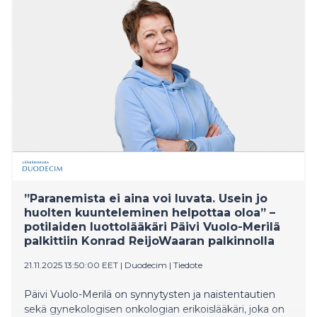
”Paranemista ei aina voi luvata. Usein jo
huolten kuunteleminen helpottaa oloa” –
potilaiden luottolääkäri Päivi Vuolo-Merilä
palkittiin Konrad ReijoWaaran palkinnolla
21.11.2025 13:50:00 EET
|
Duodecim
|
Tiedote
Päivi Vuolo-Merilä on synnytysten ja naistentautien
sekä gynekologisen onkologian erikoislääkäri, joka on