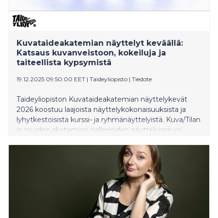
Kuvataideakatemian näyttelyt keväällä:
Katsaus kuvanveistoon, kokeiluja ja
taiteellista kypsymistä
19.12.2025 09:50:00 EET
|
Taideyliopisto
|
Tiedote
Taideyliopiston Kuvataideakatemian näyttelykevät
2026 koostuu laajoista näyttelykokonaisuuksista ja
lyhytkestoisista kurssi- ja ryhmänäyttelyistä. Kuva/Tilan
ja muiden akatemian gallerioiden näyttelyissä voi
seurata nuorten taiteilijoiden urien alkuvaiheita,
kokeiluja ja taiteellista kypsymistä.