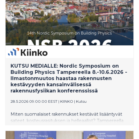
KUTSU MEDIALLE: Nordic Symposium on
Building Physics Tampereella 8.-10.6.2026 -
Ilmastonmuutos haastaa rakennusten
kestävyyden kansainvälisessä
rakennusfysiikan konferenssissä
28.5.2026 09:00:00 EEST
|
KIINKO
|
Kutsu
Miten suomalaiset rakennukset kestävät lisääntyvät
sateet, kosteusrasituksen ja helleaallot? Tampereella
8.–10.6.2026 järjestettävä kansainvälinen NSB 2026 -
konferenssi kokoaa rakennusfysiikan tutkijat,