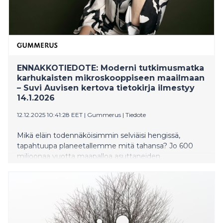
ENNAKKOTIEDOTE: Moderni tutkimusmatka
karhukaisten mikroskooppiseen maailmaan
– Suvi Auvisen kertova tietokirja ilmestyy
14.1.2026
12.12.2025 10:41:28 EET
|
Gummerus
|
Tiedote
Mikä eläin todennäköisimmin selviäisi hengissä,
tapahtuupa planeetallemme mitä tahansa? Jo 600
miljoonaa vuotta maapalloa asuttaneiden
karhukaisten äärimmäinen sopeutumiskyky teki
kirjailija ja toimittaja Suvi Auviseen lähtemättömän
vaikutuksen. Kuusi vuotta kestäneen tutkimusmatkan
tuloksena syntyi eeppinen tietokirja mikroskooppisista
eläimistä, pienuuden voimasta ja selviytymisestä.
Maailman viimeinen eläin (Gummerus) ilmestyy ja on