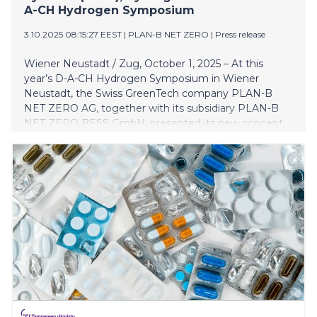
A-CH Hydrogen Symposium
3.10.2025 08:15:27 EEST
|
PLAN-B NET ZERO
|
Press release
Wiener Neustadt / Zug, October 1, 2025 – At this
year’s D-A-CH Hydrogen Symposium in Wiener
Neustadt, the Swiss GreenTech company PLAN-B
NET ZERO AG, together with its subsidiary PLAN-B
NET ZERO BESS GmbH, presented its new concept
for enhancing energy resilience in the DACH region
(Germany, Austria, Switzerland). The model integrates
Battery Energy Storage Systems (BESS), green
hydrogen, and artificial intelligence (AI) into a flexible,
intelligent energy ecosystem designed to stabilise
power grids and strengthen supply security. Resilience
as a new core task of the energy transition Power
grids in Germany, Austria, and Switzerland are
reaching their operational limits. Increasingly volatile
feed-in from wind and solar, slow grid expansion, and
growing weather extremes are straining system
stability. “Traditional grid planning alone is no longer
sufficient under these conditions. We need intelligent,