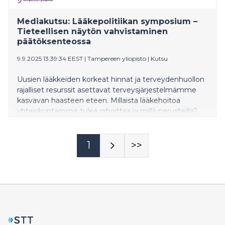
decentralised systems capable of responding
autonomously to fluctuations,” said Tjark
Mediakutsu: Lääkepolitiikan symposium –
Tieteellisen näytön vahvistaminen
päätöksenteossa
9.9.2025 13:39:34 EEST
|
Tampereen yliopisto
|
Kutsu
Uusien lääkkeiden korkeat hinnat ja terveydenhuollon
rajalliset resurssit asettavat terveysjärjestelmämme
kasvavan haasteen eteen. Millaista lääkehoitoa
yhteiskuntamme tulee rahoittaa ja millä perusteilla?
1
>>