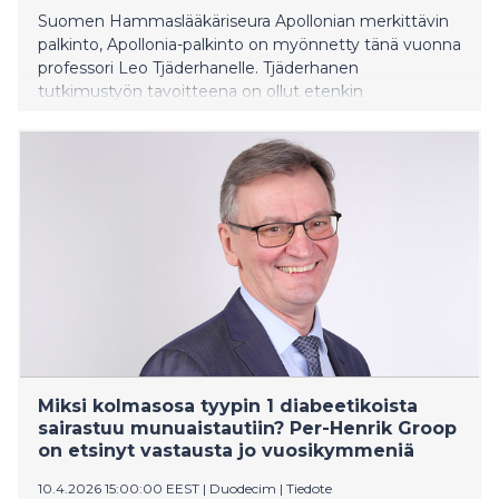
Suomen Hammaslääkäriseura Apollonian merkittävin
palkinto, Apollonia-palkinto on myönnetty tänä vuonna
professori Leo Tjäderhanelle. Tjäderhanen
tutkimustyön tavoitteena on ollut etenkin
paikkaushoidon kestävyyden parantaminen. Apollonia-
palkinto jaettiin nyt 16. kerran tunnustuksena pitkästä
ja arvostetusta tutkijan urasta.
Miksi kolmasosa tyypin 1 diabeetikoista
sairastuu munuaistautiin? Per-Henrik Groop
on etsinyt vastausta jo vuosikymmeniä
10.4.2026 15:00:00 EEST
|
Duodecim
|
Tiedote