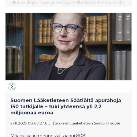
ollut mukana juurruttamassa palliatiivista hoitoa osaksi
terveydenhuoltoa. Palkinnon suuruus on 20 000
euroa.
Suomen Lääketieteen Säätiöltä apurahoja
150 tutkijalle – tuki yhteensä yli 2,2
miljoonaa euroa
21.11.2025 08:07:27 EET
|
Suomen Lääketieteen Säätiö
|
Tiedote
Määräaikaan mennessä saapui 808