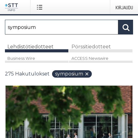
KIRJAUDU
Lehdistötiedotteet
Pörssitiedotteet
Business Wire
ACCESS Newswire
275
Hakutulokset
symposium