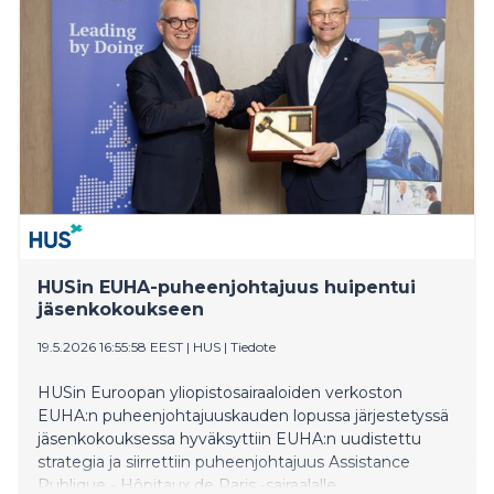
viranomaiset ja rakennusalan ammattilaiset
pohtimaan, miten rakennuksia tulisi suunnitella, korjata
ja ylläpitää muuttuvassa ilmastossa. Konferenssin
pääteemana on ilmastonmuutos rakennusfysiikassa, ja
ohjelmassa kuullaan alan kansainvälisten
huippuasiantuntijoiden näkemyksiä muun muassa
kosteusturvallisuudesta, vähähiilisistä materiaaleista,
ilmanlaadusta ja rakennusten
pitkäaikaiskestävyydestä. Konferenssin järjestävät
Tampereen yliopiston rakennusfysiikan
tutkimusryhmä ja Kiinko.
HUSin EUHA-puheenjohtajuus huipentui
jäsenkokoukseen
19.5.2026 16:55:58 EEST
|
HUS
|
Tiedote
HUSin Euroopan yliopistosairaaloiden verkoston
EUHA:n puheenjohtajuuskauden lopussa järjestetyssä
jäsenkokouksessa hyväksyttiin EUHA:n uudistettu
strategia ja siirrettiin puheenjohtajuus Assistance
Publique - Hôpitaux de Paris -sairaalalle.