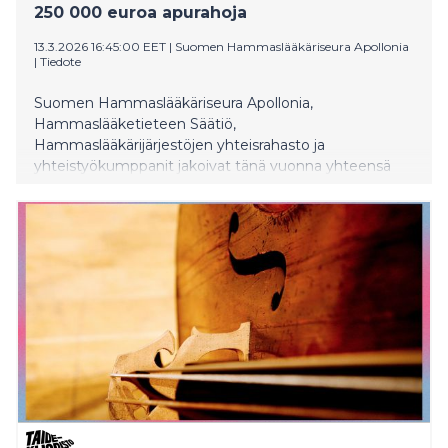
250 000 euroa apurahoja
13.3.2026 16:45:00 EET
|
Suomen Hammaslääkäriseura Apollonia
|
Tiedote
Suomen Hammaslääkäriseura Apollonia,
Hammaslääketieteen Säätiö,
Hammaslääkärijärjestöjen yhteisrahasto ja
yhteistyökumppanit jakoivat tänä vuonna yhteensä
248 200 euroa tutkimusapurahoja. Apurahan sai 43
hammaslääketieteen tutkijaa tai opiskelijaa.