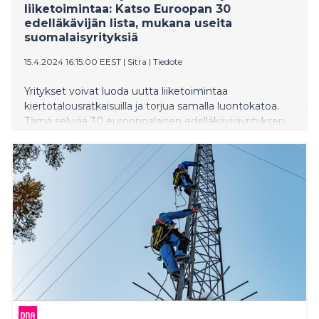
liiketoimintaa: Katso Euroopan 30
edelläkävijän lista, mukana useita
suomalaisyrityksiä
15.4.2024 16:15:00 EEST
|
Sitra
|
Tiedote
Yritykset voivat luoda uutta liiketoimintaa
kiertotalousratkaisuilla ja torjua samalla luontokatoa.
Tämä selviää 30 eurooppalaisen edelläkävijäyrityksen
listauksesta, joka julkaistiin Maailman
kiertotalousfoorumissa WCEF2024:ssä Brysselissä
maanantaina. Samalla tulevaisuustalo Sitra esitteli
uraauurtavan käsikirjan, joka opastaa yrityksiä luontoa
vahvistavan kiertotalousliiketoiminnan kehittämisessä.