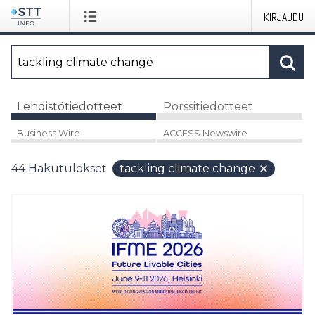
KIRJAUDU
Lehdistötiedotteet
Pörssitiedotteet
Business Wire
ACCESS Newswire
44
Hakutulokset
tackling climate change