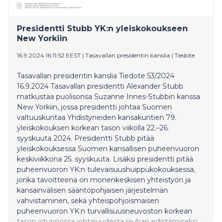
prosenttia. Uusi kaupunkistrategia nostaa Helsingin
päästövähennystavoitetta.
Presidentti Stubb YK:n yleiskokoukseen
New Yorkiin
16.9.2024 16:11:52 EEST
|
Tasavallan presidentin kanslia
|
Tiedote
Tasavallan presidentin kanslia Tiedote 53/2024
16.9.2024 Tasavallan presidentti Alexander Stubb
matkustaa puolisonsa Suzanne Innes-Stubbin kanssa
New Yorkiin, jossa presidentti johtaa Suomen
valtuuskuntaa Yhdistyneiden kansakuntien 79.
yleiskokouksen korkean tason viikolla 22.–26.
syyskuuta 2024. Presidentti Stubb pitää
yleiskokouksessa Suomen kansallisen puheenvuoron
keskiviikkona 25. syyskuuta. Lisäksi presidentti pitää
puheenvuoron YK:n tulevaisuushuippukokouksessa,
jonka tavoitteena on monenkeskisen yhteistyön ja
kansainvälisen sääntöpohjaisen järjestelmän
vahvistaminen, sekä yhteispohjoismaisen
puheenvuoron YK:n turvallisuusneuvoston korkean
tason istunnossa johtajuudesta rauhan edistämiseksi.