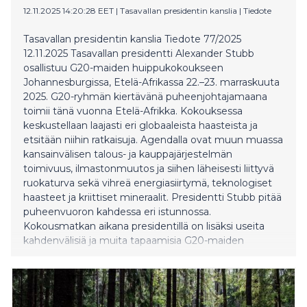
12.11.2025 14:20:28 EET
|
Tasavallan presidentin kanslia
|
Tiedote
Tasavallan presidentin kanslia Tiedote 77/2025
12.11.2025 Tasavallan presidentti Alexander Stubb
osallistuu G20-maiden huippukokoukseen
Johannesburgissa, Etelä-Afrikassa 22.–23. marraskuuta
2025. G20-ryhmän kiertävänä puheenjohtajamaana
toimii tänä vuonna Etelä-Afrikka. Kokouksessa
keskustellaan laajasti eri globaaleista haasteista ja
etsitään niihin ratkaisuja. Agendalla ovat muun muassa
kansainvälisen talous- ja kauppajärjestelmän
toimivuus, ilmastonmuutos ja siihen läheisesti liittyvä
ruokaturva sekä vihreä energiasiirtymä, teknologiset
haasteet ja kriittiset mineraalit. Presidentti Stubb pitää
puheenvuoron kahdessa eri istunnossa.
Kokousmatkan aikana presidentillä on lisäksi useita
kahdenvälisiä ja muita tapaamisia G20-maiden
johtajien kanssa. Tasavallan presidentin delegaatioon
kuuluu elinkeinoministeri Sakari Puisto. Kyseessä on
ensimmäinen kerta, kun Suomen tasavallan
presidentti osallistuu G20-maiden huippukokoukseen.