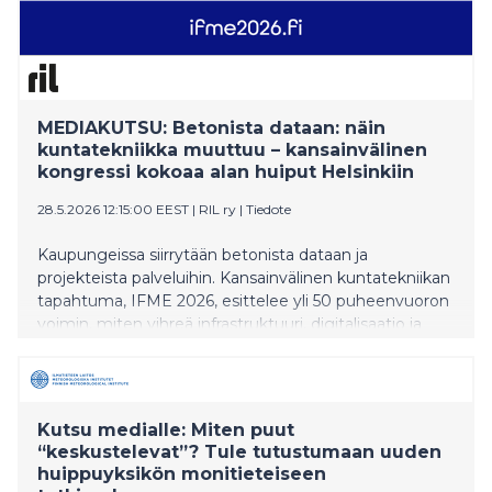
MEDIAKUTSU: Betonista dataan: näin
kuntatekniikka muuttuu – kansainvälinen
kongressi kokoaa alan huiput Helsinkiin
28.5.2026 12:15:00 EEST
|
RIL ry
|
Tiedote
Kaupungeissa siirrytään betonista dataan ja
projekteista palveluihin. Kansainvälinen kuntatekniikan
tapahtuma, IFME 2026, esittelee yli 50 puheenvuoron
voimin, miten vihreä infrastruktuuri, digitalisaatio ja
uudet yhteistyömallit muuttavat kuntatekniikkaa
Kutsu medialle: Miten puut
“keskustelevat”? Tule tutustumaan uuden
huippuyksikön monitieteiseen