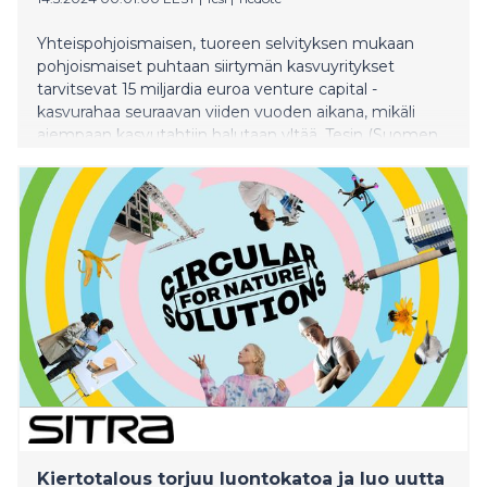
Yhteispohjoismaisen, tuoreen selvityksen mukaan
pohjoismaiset puhtaan siirtymän kasvuyritykset
tarvitsevat 15 miljardia euroa venture capital -
kasvurahaa seuraavan viiden vuoden aikana, mikäli
aiempaan kasvutahtiin halutaan yltää. Tesin (Suomen
Teollisuussijoitus) ja pohjoismaisten
yhteistyökumppaneiden selvitys on ensimmäinen
laatuaan.
Kiertotalous torjuu luontokatoa ja luo uutta