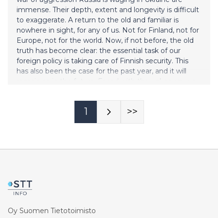
immense. Their depth, extent and longevity is difficult
to exaggerate. A return to the old and familiar is
nowhere in sight, for any of us. Not for Finland, not for
Europe, not for the world. Now, if not before, the old
truth has become clear: the essential task of our
foreign policy is taking care of Finnish security. This
has also been the case for the past year, and it will
remain so in the future. Faced with the unknown, we
must strengthen our security with determination and
on a long-term basis. It is our common mission. * * *
1
>>
“You can get used to anything, but this
Oy Suomen Tietotoimisto