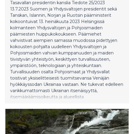
Tasavallan presidentin kanslia Tiedote 25/2023
13.7.2023 Suomen ja Yhdysvaltojen presidentit sekä
Tanskan, Islannin, Norjan ja Ruotsin pääministerit
kokoontuivat 13. heinäkuuta 2023 Helsingissä
kolmanteen Yhdysvaltojen ja Pohjoismaiden
päämiesten huippukokoukseen. Päämiehet
vahvistivat aiempien samassa muodossa pidettyjen
kokousten pohjalta uudelleen Yhdysvaltojen ja
Pohjoismaiden vahvan kumppanuuden ja maiden
tiivistyvän yhteistyön, keskittyen turvallisuuteen,
ympäristöön, teknologiaan ja yhteiskuntaan.
Turvallisuuden osalta Pohjoismaat ja Yhdysvallat
toistivat yksiselitteisesti tuomitsevansa Venäjän
hyökkäyssodan Ukrainaa vastaan. Ne tukevat edelleen
vankkumattomasti Ukrainan itsenäisyyttä,
itsemääräämisoikeutta ja alueellista
koskemattomuutta maan kansainvälisesti
tunnustettujen rajojen sisällä. Ne lupasivat jatkaa
tukeaan Ukrainalle niin kauan kuin se on tarpeen,
muun muassa antamalla jatkuvaa turvallisuuteen ja
talouteen liittyvää apua sekä oikeudellista ja