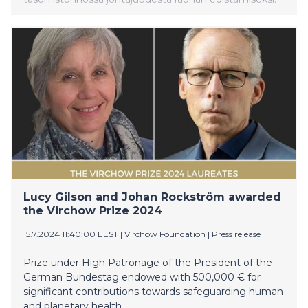
Presidentti osallistuu myös ilmastonmuutosta ja
luontokatoa käsittelevään korkean tavoitetason
ryhmän (HAC) johtajien tapaamiseen, Maailman
talousfoorumin järjestämään lounaskeskusteluun
geopolitiikasta ja Yhdysvaltain presidentti Joe Bidenin
ja hänen puolisonsa Jill Bidenin isännöimälle vas
Lucy Gilson and Johan Rockström awarded
the Virchow Prize 2024
15.7.2024 11:40:00 EEST
|
Virchow Foundation
|
Press release
Prize under High Patronage of the President of the
German Bundestag endowed with 500,000 € for
significant contributions towards safeguarding human
and planetary health.