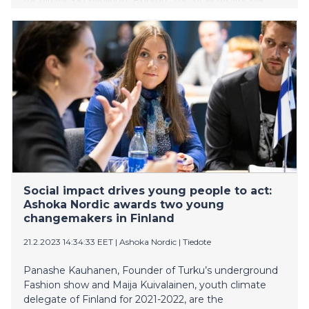
make it possible to reuse plastics that are difficult to
recycle, instead of having to dispose of them by
incineration as waste. The investment opens the door
for Lamor to add plastics recycling to its portfolio of
environmental services.
Social impact drives young people to act:
Ashoka Nordic awards two young
changemakers in Finland
21.2.2023 14:34:33 EET
|
Ashoka Nordic
|
Tiedote
Panashe Kauhanen, Founder of Turku’s underground
Fashion show and Maija Kuivalainen, youth climate
delegate of Finland for 2021-2022, are the