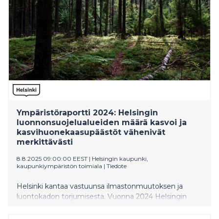
Kutsun kokoukseen presidentti Stubbille esitti Etelä-
Afrikan
Ympäristöraportti 2024: Helsingin
luonnonsuojelualueiden määrä kasvoi ja
kasvihuonekaasupäästöt vähenivät
merkittävästi
8.8.2025 09:00:00 EEST
|
Helsingin kaupunki,
kaupunkiympäristön toimiala
|
Tiedote
Helsinki kantaa vastuunsa ilmastonmuutoksen ja
luontokadon torjumisesta. Vuonna 2024 Helsingin
asukkaiden, palveluiden ja teollisuuden aiheuttamat
kasvihuonekaasupäästöt pienenivät edellisvuodesta 16