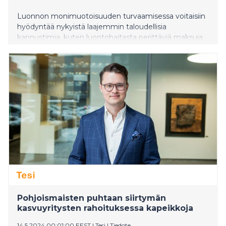
Luonnon monimuotoisuuden turvaamisessa voitaisiin
hyödyntää nykyistä laajemmin taloudellisia
kannustimia, kuten luontohaitasta perittäviä maksuja,
tukia ja yritysten vapaaehtoisia ratkaisuja. Uusi selvitys
esittelee eri puolilta maailmaa 17 esimerkkiä
luontohaittojen vähentämisestä tai luonnon
vahvistamisesta.
Pohjoismaisten puhtaan siirtymän
kasvuyritysten rahoituksessa kapeikkoja
14.5.2024 00:01:00 EEST
|
Tesi
|
Tiedote