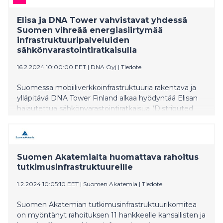
Elisa ja DNA Tower vahvistavat yhdessä
Suomen vihreää energiasiirtymää
infrastruktuuripalveluiden
sähkönvarastointiratkaisulla
16.2.2024 10:00:00 EET
|
DNA Oyj
|
Tiedote
Suomessa mobiiliverkkoinfrastruktuuria rakentava ja
ylläpitävä DNA Tower Finland alkaa hyödyntää Elisan
hajautettua sähkönvarastointiratkaisua (Distributed
Energy Storage, DES). DES mahdollistaa
operaattoreille sähkökustannusten optimoinnin
varavoimakapasiteetin avulla. Samalla se vahvistaa
mobiiliverkon kestävyyttä ja tukee suomalaisen
Suomen Akatemialta huomattava rahoitus
sähköntuotannon siirtymää kohti uusiutuvia
tutkimusinfrastruktuureille
energialähteitä.
1.2.2024 10:05:10 EET
|
Suomen Akatemia
|
Tiedote
Suomen Akatemian tutkimusinfrastruktuurikomitea
on myöntänyt rahoituksen 11 hankkeelle kansallisten ja