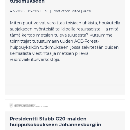
tutkimukseen
4.5.2026 10:37:07 EEST
|
Ilmatieteen laitos
|
Kutsu
Miten puut voivat varoittaa toisiaan uhkista, houkutella
suojakseen hyönteisiä tai kilpailla resursseista – ja mitä
tämä kertoo metsien tulevaisuudesta? Kutsumme
toimittajat tutustumaan uuden ACE-Forest-
huippuyksikön tutkimukseen, jossa selvitetään puiden
kemiallista viestintää ja metsien piileviä
vuorovaikutusverkostoja.
Presidentti Stubb G20-maiden
huippukokoukseen Johannesburgiin