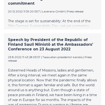
commitment
20.12.2022 11:39:20 EET
|
Laverana GmbH
|
Press release
The stage is set for sustainability: At the end of the
15th German Sustainability Day, natural cosmetics
manufacturer Laverana was crowned as the winner of
the German Sustainability Award 2023 in the
Speech by President of the Republic of
transformation field of resources. It was chosen as the
Finland Sauli Niinistö at the Ambassadors’
winner in front of approx. 2000 guests at the award
Conference on 23 August 2022
ceremony.
23.8.2022 11:43:28 EEST
|
Tasavallan presidentin kanslia
|
Press
release
Esteemed Heads of Missions, ladies and gentlemen,
After a long interval, we meet again in the same
physical location. Now that the pandemic finally allows
it, this format is again familiar and safe. But the world
around us is anything but. Even though a state of
peace prevails in Finland, we have been living in a time
of war in Europe for six months. The impacts of the
war of aggression Russia is waging in Ukraine are