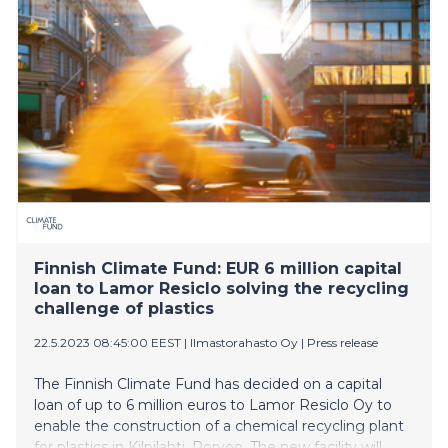
euros to Lamor’s project company Lamor Resiclo Oy
to enable the construction of a chemical recycling
facility for plastics in Kilpilahti, Porvoo. The facility will
make it possible to reuse the plastics that are difficult
to recycle, instead of using incineration as a disposal
route. Participating in solving the global plastics
challenge with a 100-kiloton project portfolio of
recycled plastics is one of Lamor’s strategic targets for
the strategy period 2023-2025. Finding a solution to
the plastics challenge is crucial for tackling climate
change and transitioning towards a circular economy.
The plastics industry, and more specifically plastics
manufacturing, accounts for more than three percent
Finnish Climate Fund: EUR 6 million capital
of global emissions, and th
loan to Lamor Resiclo solving the recycling
challenge of plastics
22.5.2023 08:45:00 EEST
|
Ilmastorahasto Oy
|
Press release
The Finnish Climate Fund has decided on a capital
loan of up to 6 million euros to Lamor Resiclo Oy to
enable the construction of a chemical recycling plant
for plastics in Kilpilahti, Porvoo. The new facility will