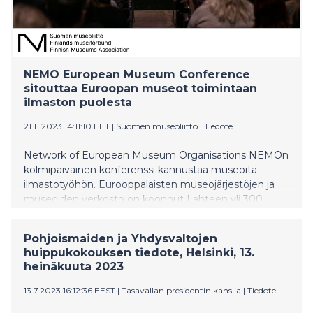
NEMO European Museum Conference
sitouttaa Euroopan museot toimintaan
ilmaston puolesta
21.11.2023 14:11:10 EET
|
Suomen museoliitto
|
Tiedote
Network of European Museum Organisations NEMOn
kolmipäiväinen konferenssi kannustaa museoita
ilmastotyöhön. Eurooppalaisten museojärjestöjen ja
museoiden verkosto on koonnut Lahteen yli 300
museoalan ammattilaista lähes 40 maasta.
Pohjoismaiden ja Yhdysvaltojen
huippukokouksen tiedote, Helsinki, 13.
heinäkuuta 2023
13.7.2023 16:12:36 EEST
|
Tasavallan presidentin kanslia
|
Tiedote