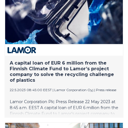
A capital loan of EUR 6 million from the
Finnish Climate Fund to Lamor’s project
company to solve the recycling challenge
of plastics
22.5.2023 08:45:00 EEST
|
Lamor Corporation Oyj
|
Press release
Lamor Corporation Plc Press Release 22 May 2023 at
8:45 a.m. EEST A capital loan of EUR 6 million from the
Finnish Climate Fund to Lamor’s project company to
solve the recycling challenge of plastics The Finnish
Climate Fund has decided on a capital loan of 6 million