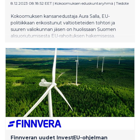
8.12.2023 08:18:52 EET
|
Kokoomuksen eduskuntaryhmä
|
Tiedote
Kokoomuksen kansanedustaja Aura Salla, EU-
politiikkaan erikoistunut valtiotieteiden tohtori ja
suuren valiokunnan jäsen on huolissaan Suomen
alisuoriutumisesta EU-rahoituksen hakemisessa.
Finnveran uudet InvestEU-ohjelman