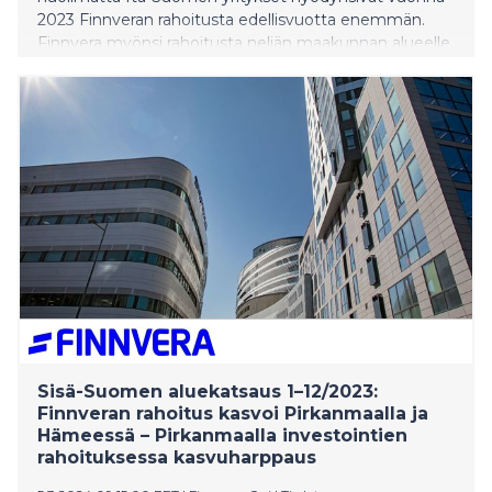
2023 Finnveran rahoitusta edellisvuotta enemmän.
Finnvera myönsi rahoitusta neljän maakunnan alueelle,
Pohjois-Savoon, Etelä-Savoon, Pohjois-Karjalaan ja
Keski-Suomeen, yhteensä 156 miljoonaa euroa, ja
rahoitus kasvoi 12 prosenttia edellisvuodesta. Keski-
Suomessa, Pohjois-Karjalassa ja Pohjois-Savossa
Finnveran myöntämä rahoitus kääntyi kahden
laskuvuoden jälkeen kasvuun. Sen sijaan Etelä-Savossa
rahoitus jatkoi laskuaan kolmatta vuotta peräkkäin. Itä-
Suomen alueella rahoitus painottui teollisuuteen. Itä-
Suomi kärsii tällä hetkellä Venäjän käynnistämän
sodan seurauksista. Talouskasvun kääntämiseksi
tuottavuutta parantavat investoinnit ja yrityskaupat
olisi saatava kasvuun.
Sisä-Suomen aluekatsaus 1–12/2023:
Finnveran rahoitus kasvoi Pirkanmaalla ja
Hämeessä – Pirkanmaalla investointien
rahoituksessa kasvuharppaus