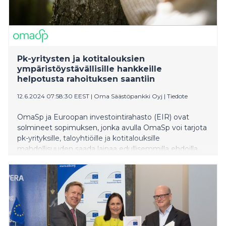
Pk-yritysten ja kotitalouksien
ympäristöystävällisille hankkeille
helpotusta rahoituksen saantiin
12.6.2024 07:58:30 EEST
|
Oma Säästöpankki Oyj
|
Tiedote
OmaSp ja Euroopan investointirahasto (EIR) ovat
solmineet sopimuksen, jonka avulla OmaSp voi tarjota
pk-yrityksille, taloyhtiöille ja kotitalouksille
mahdollisuuden saada lainaa edullisemmilla ehdoilla,
pidemmillä laina-ajoilla sekä pienemmillä vakuuksilla.
Edellytyksenä on, että rahoitettava kohde tukee
kestävää kehitystä.