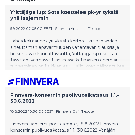
Yrittäjägallup: Sota koettelee pk-yrityksiä
yhä laajemmin
5.9.2022 07:05:00 EEST
|
Suomen Yrittäjät
|
Tiedote
Lähes kolmannes yrityksistä kertoo Ukrainan sodan
aiheuttaman epävarmuuden vähentävän tilauksia ja
heikentävän kannattavuutta, Yrittäjägallup osoittaa. –
Tässä epävarmassa tilanteessa kotimaisen energian
turvaaminen on kaikkien etu. Hallituksen päätös tukea
kotimaisia energiayhtiöitä tarpeen vaatiessa on
erinomainen, toimitusjohtaja Mikael Pentikäinen
Suomen Yrittäjistä sanoo.
Finnvera-konsernin puolivuosikatsaus 1.1.–
30.6.2022
18.8.2022 10:30:06 EEST
|
Finnvera Oyj
|
Tiedote
Finnvera-konserni, pörssitiedote, 18.8.2022 Finnvera-
konsernin puolivuosikatsaus 1.1.–30.6.2022 Venäjän