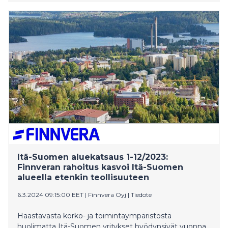
Pohjanmaalle, Etelä-Pohjanmaalle ja Keski-
Pohjanmaalle yhteensä 90 miljoonaa euroa, kun
määrä edellisvuonna oli 102 miljoonaa euroa.
Myönnetyn rahoituksen määrä kasvoi Keski-
Pohjanmaalla. Pohjanmaalla ja Etelä-Pohjanmaalla
rahoitus kohdistui selvästi aiempaa enemmän
investointeihin. Alueella rahoitettujen yrityskauppojen
yhteenlaskettu määrä pysyi edellisvuoden tasolla.
Myönteistä on uusien, vihreän siirtymän
investointeihin tarkoitettujen lainojen myöntäminen.
Itä-Suomen aluekatsaus 1-12/2023:
Finnveran rahoitus kasvoi Itä-Suomen
alueella etenkin teollisuuteen
6.3.2024 09:15:00 EET
|
Finnvera Oyj
|
Tiedote
Haastavasta korko- ja toimintaympäristöstä
huolimatta Itä-Suomen yritykset hyödynsivät vuonna