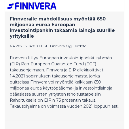
Finnveralle mahdollisuus myöntää 650
miljoonaa euroa Euroopan
investointipankin takaamia lainoja suurille
yrityksille
6.4.2021 17:14:00 EEST
|
Finnvera Oyj
|
Tiedote
Finnvera liittyy Euroopan investointipankki -ryhmän
(EIP) Pan-European Guarantee Fund (EGF) -
takausohjelmaan. Finnvera ja EIP allekirjoittivat
1.4.2021 sopimuksen takausohjelmasta, jonka
puitteissa Finnvera voi myöntää kaikkiaan 650
miljoonaa euroa käyttöpääoma- ja investointilainoja
pääasiassa suurten yritysten rahoitustarpeisiin.
Rahoituksella on EIP:n 75 prosentin takaus.
Takausohjelma on voimassa vuoden 2021 loppuun asti.