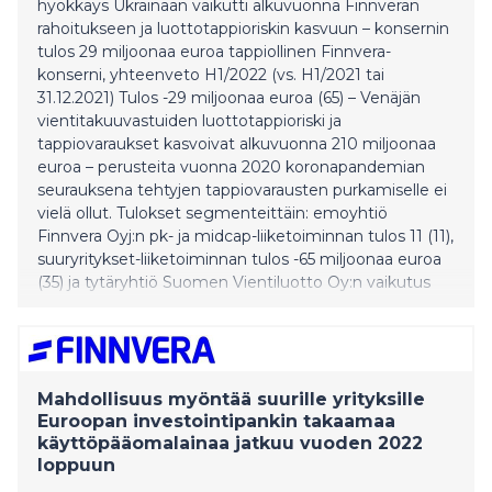
hyökkäys Ukrainaan vaikutti alkuvuonna Finnveran
rahoitukseen ja luottotappioriskin kasvuun – konsernin
tulos 29 miljoonaa euroa tappiollinen Finnvera-
konserni, yhteenveto H1/2022 (vs. H1/2021 tai
31.12.2021) Tulos -29 miljoonaa euroa (65) – Venäjän
vientitakuuvastuiden luottotappioriski ja
tappiovaraukset kasvoivat alkuvuonna 210 miljoonaa
euroa – perusteita vuonna 2020 koronapandemian
seurauksena tehtyjen tappiovarausten purkamiselle ei
vielä ollut. Tulokset segmenteittäin: emoyhtiö
Finnvera Oyj:n pk- ja midcap-liiketoiminnan tulos 11 (11),
suuryritykset-liiketoiminnan tulos -65 miljoonaa euroa
(35) ja tytäryhtiö Suomen Vientiluotto Oy:n vaikutus
konsernitulokseen 25 miljoonaa euroa (19).
Vientitakuu- ja erityistakaustoiminnan erillistulos -79
miljoonaa euroa (38). Tase 12,8 miljardia euroa (12,2) –
muutos 5 prosenttia, mihin vaikutti merkittävimmin
lyhytaikainen varainhankinta. Ta
Mahdollisuus myöntää suurille yrityksille
Euroopan investointipankin takaamaa
käyttöpääomalainaa jatkuu vuoden 2022
loppuun