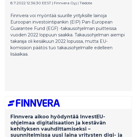
8.7.2022 12:36:30 EEST
|
Finnvera Oyj
|
Tiedote
Finnvera voi myöntää suurille yrityksille lainoja
Euroopan investointipankin (EIP) Pan-European
Guarantee Fund (EGF) -takausohjelman puitteissa
vuoden 2022 loppuun saakka. Takausohjelman aiempi
takaraja oli kesäkuun 2022 lopussa, mutta EU-
komission päätös tuo takausohjelmalle edelleen
lisäaikaa.
Finnvera aikoo hyödyntää InvestEU-
ohjelmaa digitalisaation ja kestävän
kehityksen vauhdittamiseksi –
suunnitelmissa uusi laina yritysten digi- ja