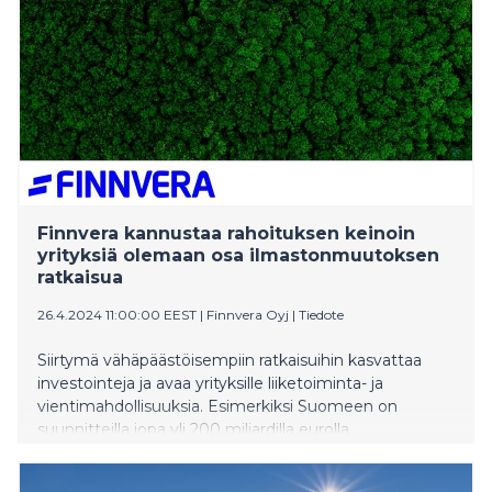
Finnvera kannustaa rahoituksen keinoin
yrityksiä olemaan osa ilmastonmuutoksen
ratkaisua
26.4.2024 11:00:00 EEST
|
Finnvera Oyj
|
Tiedote
Siirtymä vähäpäästöisempiin ratkaisuihin kasvattaa
investointeja ja avaa yrityksille liiketoiminta- ja
vientimahdollisuuksia. Esimerkiksi Suomeen on
suunnitteilla jopa yli 200 miljardilla eurolla
vähäpäästöisiä investointeja. Finnvera on määritellyt
toiminnalleen ilmastotavoitteen ja tuonut