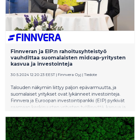
Finnveran ja EIP:n rahoitusyhteistyö
vauhdittaa suomalaisten midcap-yritysten
kasvua ja investointeja
30.5.2024 12:20:23 EEST
|
Finnvera Oyj
|
Tiedote
Talouden näkymiin liittyy paljon epävarmuutta, ja
suomalaiset yritykset ovat lykänneet investointeja.
Finnvera ja Euroopan investointipankki (EIP) pyrkivät
saamaan keskisuurten yritysten työllisyyttä, kasvua ja
puhdasta siirtymää edistävät hankkeet liikkeelle.