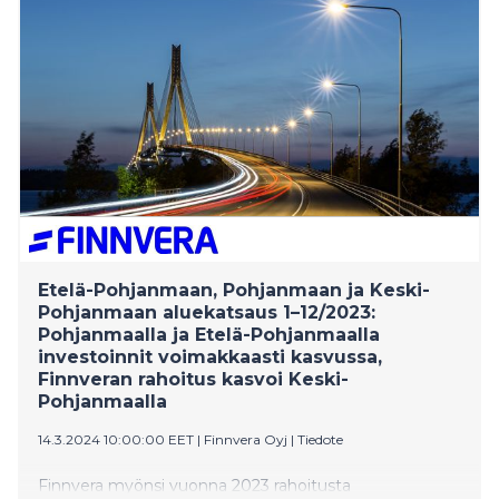
rahoitusvalikoimaan ilmastokannustimia, joilla halutaan
madaltaa yritysten kynnystä tarttua kasvuun. Vuonna
2022 Finnveran rahoittamien kotimaan ja viennin
hankkeiden CO2-päästöt olivat yhteensä 5,8
megatonnia. Finnveran viennin rahoituksen
energiasektoriin liittyvät vastuut olivat 1,3 miljardia
euroa vuoden 2023 lopussa. Niistä 38 prosenttia liittyi
uusiutuvaan energiaan.
Etelä-Pohjanmaan, Pohjanmaan ja Keski-
Pohjanmaan aluekatsaus 1–12/2023:
Pohjanmaalla ja Etelä-Pohjanmaalla
investoinnit voimakkaasti kasvussa,
Finnveran rahoitus kasvoi Keski-
Pohjanmaalla
14.3.2024 10:00:00 EET
|
Finnvera Oyj
|
Tiedote
Finnvera myönsi vuonna 2023 rahoitusta