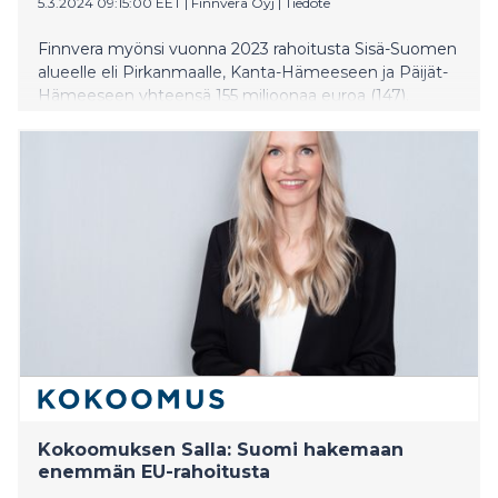
5.3.2024 09:15:00 EET
|
Finnvera Oyj
|
Tiedote
Finnvera myönsi vuonna 2023 rahoitusta Sisä-Suomen
alueelle eli Pirkanmaalle, Kanta-Hämeeseen ja Päijät-
Hämeeseen yhteensä 155 miljoonaa euroa (147).
Myönnetyn rahoituksen määrä kasvoi kaikkien kolmen
maakunnan alueella hieman edellisvuodesta.
Pirkanmaalla rahoitusta kohdistui selvästi aiempaa
enemmän investointeihin. Päijät-Hämeessä kasvoi
erityisesti vientiin ja toimitustakauksiin kohdistunut
rahoitus. Myös Kanta-Hämeessä rahoituksen kasvu
johtui suurelta osin viennin ja toimituksien
rahoituksesta.
Kokoomuksen Salla: Suomi hakemaan
enemmän EU-rahoitusta