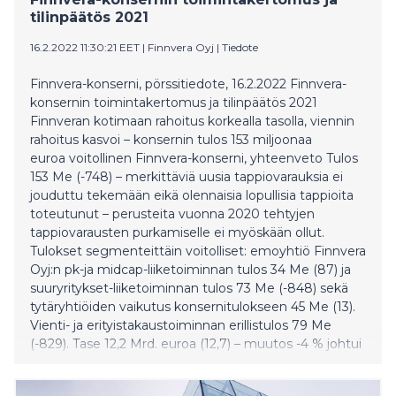
tilinpäätös 2021
16.2.2022 11:30:21 EET
|
Finnvera Oyj
|
Tiedote
Finnvera-konserni, pörssitiedote, 16.2.2022 Finnvera-
konsernin toimintakertomus ja tilinpäätös 2021
Finnveran kotimaan rahoitus korkealla tasolla, viennin
rahoitus kasvoi – konsernin tulos 153 miljoonaa
euroa voitollinen Finnvera-konserni, yhteenveto Tulos
153 Me (-748) – merkittäviä uusia tappiovarauksia ei
jouduttu tekemään eikä olennaisia lopullisia tappioita
toteutunut – perusteita vuonna 2020 tehtyjen
tappiovarausten purkamiselle ei myöskään ollut.
Tulokset segmenteittäin voitolliset: emoyhtiö Finnvera
Oyj:n pk-ja midcap-liiketoiminnan tulos 34 Me (87) ja
suuryritykset-liiketoiminnan tulos 73 Me (-848) sekä
tytäryhtiöiden vaikutus konsernitulokseen 45 Me (13).
Vienti- ja erityistakaustoiminnan erillistulos 79 Me
(-829). Tase 12,2 Mrd. euroa (12,7) – muutos -4 % johtui
erityisesti koron- ja valuutanvaihtosopimusten
arvonmuutoksista. Taseen ulkopuoliset sitoumukset