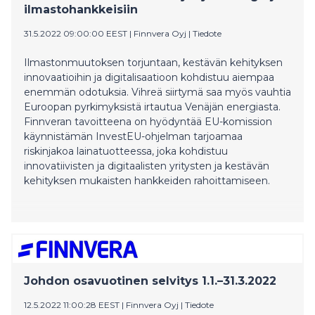
ilmastohankkeisiin
31.5.2022 09:00:00 EEST
|
Finnvera Oyj
|
Tiedote
Ilmastonmuutoksen torjuntaan, kestävän kehityksen
innovaatioihin ja digitalisaatioon kohdistuu aiempaa
enemmän odotuksia. Vihreä siirtymä saa myös vauhtia
Euroopan pyrkimyksistä irtautua Venäjän energiasta.
Finnveran tavoitteena on hyödyntää EU-komission
käynnistämän InvestEU-ohjelman tarjoamaa
riskinjakoa lainatuotteessa, joka kohdistuu
innovatiivisten ja digitaalisten yritysten ja kestävän
kehityksen mukaisten hankkeiden rahoittamiseen.
Johdon osavuotinen selvitys 1.1.–31.3.2022
12.5.2022 11:00:28 EEST
|
Finnvera Oyj
|
Tiedote