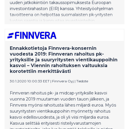
uuden jatkokiintiön takaussopimuksesta Euroopan
investointirahaston (EIR) kanssa. Yhteistyöohjelman
tavoitteena on helpottaa suomalaisten pk-yritysten
luoton saantia ja kannustaa investointeihin.
Jatkosopimus kattaa yhteensä 75 miljoonan euron
yritysluotot, joita pankki voi myöntää määrätyin
kriteerein kasvuhakuisille PK-yrityksille. Luotonannon
riskit jaetaan OmaSp:n ja EIR:n kesken.
Ennakkotietoja Finnvera-konsernin
vuodesta 2019: Finnveran rahoitus pk-
yrityksille ja suuryritysten vientikauppoihin
kasvoi – Viennin rahoituksen valtuuksia
korotettiin merkittävästi
30.1.2020 10:00:33 EET
|
Finnvera Oyj
|
Tiedote
Finnveran rahoitus pk- ja midcap-yrityksille kasvoi
vuonna 2019 muutaman vuoden tauon jälkeen, ja
Finnvera myönsi rahoitusta lähes miljardi euroa. Myös
suuryritysten vientikauppoihin myönnetty rahoitus
kasvoi edellisvuodesta, ja oli yli viisi miljardia euroa.
Kasvua selittää erityisesti risteilyvarustamojen