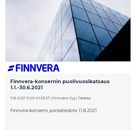
15,9 Mrd. euroa (15,4) – muutos 3 %, mihin vaikutti
merkittävimmin kotimaan takauskannan sekä
vientitakuu- ja erityista
Finnvera-konsernin puolivuosikatsaus
1.1.-30.6.2021
11.8.2021 11:00:01 EEST
|
Finnvera Oyj
|
Tiedote
Finnvera-konserni, pörssitiedote 11.8.2021