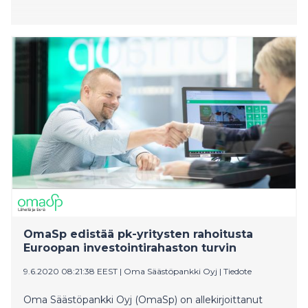
OmaSp edistää pk-yritysten rahoitusta
Euroopan investointirahaston turvin
9.6.2020 08:21:38 EEST
|
Oma Säästöpankki Oyj
|
Tiedote
Oma Säästöpankki Oyj (OmaSp) on allekirjoittanut