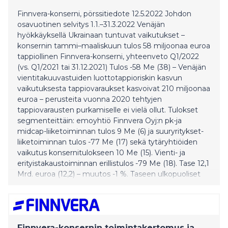
Finnvera-konserni, pörssitiedote 12.5.2022 Johdon
osavuotinen selvitys 1.1.–31.3.2022 Venäjän
hyökkäyksellä Ukrainaan tuntuvat vaikutukset –
konsernin tammi–maaliskuun tulos 58 miljoonaa euroa
tappiollinen Finnvera-konserni, yhteenveto Q1/2022
(vs. Q1/2021 tai 31.12.2021) Tulos -58 Me (38) – Venäjän
vientitakuuvastuiden luottotappioriskin kasvun
vaikutuksesta tappiovaraukset kasvoivat 210 miljoonaa
euroa – perusteita vuonna 2020 tehtyjen
tappiovarausten purkamiselle ei vielä ollut. Tulokset
segmenteittäin: emoyhtiö Finnvera Oyj:n pk-ja
midcap-liiketoiminnan tulos 9 Me (6) ja suuryritykset-
liiketoiminnan tulos -77 Me (17) sekä tytäryhtiöiden
vaikutus konsernitulokseen 10 Me (15). Vienti- ja
erityistakaustoiminnan erillistulos -79 Me (18). Tase 12,1
Mrd. euroa (12,2) – muutos -1 %. Taseen ulkopuoliset
sitoumukset 15,8 Mrd. euroa (15,9) pienenivät 1 %.
Emoyhtiö Finnvera Oyj:n kokonaisvastuut 25,3 Mrd.
euroa (25,6) pienenivät 1 %. Vapaa oma pääoma ja
valtiontakuurahaston varat eli puskuriv
Finnvera-konsernin toimintakertomus ja