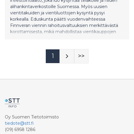
investointiaalto, joka luo kysyntää telakoille ja niiden
alihankintaverkostoille Suomessa. Myös uusien
vientitakuiden ja vientiluottojen kysyntä pysyi
korkealla. Eduskunta päätti vuodenvaihteessa
Finnveran viennin rahoitusvaltuuksien merkittävästä
korottamisesta, mikä mahdollistaa vientikauppojen
edistämisen myös jatkossa.
1
>>
Oy Suomen Tietotoimisto
tiedote@stt.fi
(09) 6958 1286