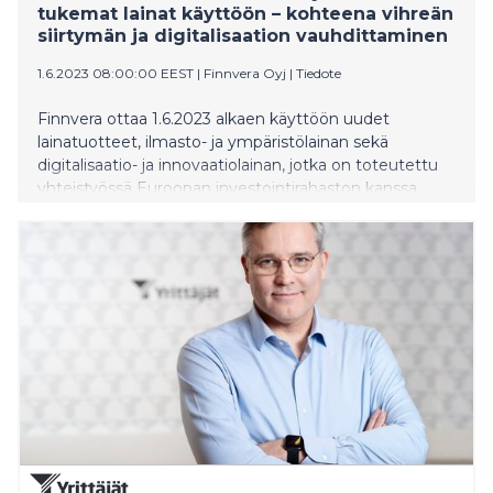
tukemat lainat käyttöön – kohteena vihreän
siirtymän ja digitalisaation vauhdittaminen
1.6.2023 08:00:00 EEST
|
Finnvera Oyj
|
Tiedote
Finnvera ottaa 1.6.2023 alkaen käyttöön uudet
lainatuotteet, ilmasto- ja ympäristölainan sekä
digitalisaatio- ja innovaatiolainan, jotka on toteutettu
yhteistyössä Euroopan investointirahaston kanssa
InvestEU-takausohjelman tuella.