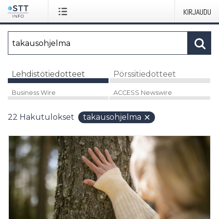
KIRJAUDU
Lehdistötiedotteet
Pörssitiedotteet
Business Wire
ACCESS Newswire
22
Hakutulokset
takausohjelma