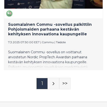
Suomalainen Commu -sovellus palkittiin
Pohjoismaiden parhaana kestävän
kehityksen innovaationa kaupungeille
7.3.2025 07:50:00 EET
|
Commu
|
Tiedote
Suomalainen Commu -sovellus on voittanut
arvostetun Nordic PropTech Awardsin parhaana
kestävän kehityksen innovaationa kaupungeille.
Palkinto myönnettiin sovelluksen merkittävästä
panoksesta kestävien kaupunkien, siviiliauttamisen ja
naapuriyhteisöllisyyden edistämisessä. Commu on
sovellus, joka yhdistää avun tarvitsijat ja auttajat
1
>>
paikallisesti. Sen avulla käyttäjät voivat helposti pyytää
ja tarjota apua arjen tilanteissa, mikä vahvistaa
yhteisöllisyyttä ja edistää kestävää elämäntapaa.