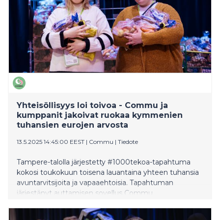
antamassa naapuriapua ja tekemässä pieniä arjen
hyviä tekoja.
Yhteisöllisyys loi toivoa - Commu ja
kumppanit jakoivat ruokaa kymmenien
tuhansien eurojen arvosta
13.5.2025 14:45:00 EEST
|
Commu
|
Tiedote
Tampere-talolla järjestetty #1000tekoa-tapahtuma
kokosi toukokuun toisena lauantaina yhteen tuhansia
avuntarvitsijoita ja vapaaehtoisia. Tapahtuman
järjestänyt auttamisen sovellus Commu
kumppaneineen jakoi päivän aikana 1000 ruokakassia
ja tarjosi 500 maksutonta lounasta. Lisäksi osallistujat