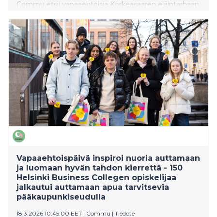
Commu etsii vapaaehtoisia Korkeasaaren eläintarhaan
tukemaan koululaisryhmien vierailuja. Päivän aikana
pääset liikkumaan eläinten keskellä ja tekemään
merkityksellistä auttamista lasten turvallisen
retkipäivän mahdollistamiseksi.
Vapaaehtoispäivä inspiroi nuoria auttamaan
ja luomaan hyvän tahdon kierrettä - 150
Helsinki Business Collegen opiskelijaa
jalkautui auttamaan apua tarvitsevia
pääkaupunkiseudulla
18.3.2026 10:45:00 EET
|
Commu
|
Tiedote