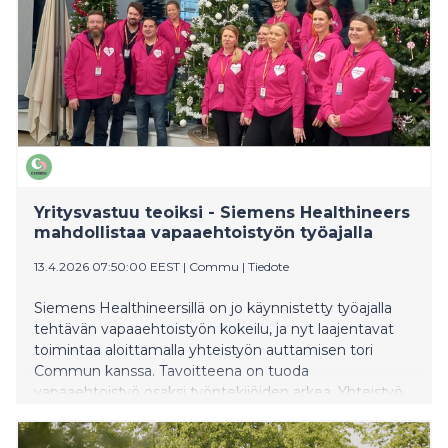
Yritysvastuu teoiksi - Siemens Healthineers
mahdollistaa vapaaehtoistyön työajalla
13.4.2026 07:50:00 EEST
|
Commu
|
Tiedote
Siemens Healthineersillä on jo käynnistetty työajalla
tehtävän vapaaehtoistyön kokeilu, ja nyt laajentavat
toimintaa aloittamalla yhteistyön auttamisen tori
Commun kanssa. Tavoitteena on tuoda
vapaaehtoistyö osaksi työntekijöiden arkea. Yhteistyö
tarjoaa konkreettisia mahdollisuuksia osallistua
yhteiskunnalliseen hyvään työajalla ja vahvistaa