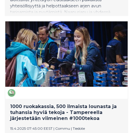
yhteisöllisyyttä ja helpottaakseen arjen avun
tarjoamista ja pyytämistä. Naapuriapu ja yhdessä
tekeminen ovat tärkeä osa kuntalaisten hyvinvointia,
ja Commun avulla avun löytäminen ja antaminen on
entistä vaivattomampaa. Sovelluksen myötä
Vesannon asukkaat voivat jakaa osaamistaan, antaa
aikaansa ja löytää apua arjen tarpeisiin.
1000 ruokakassia, 500 ilmaista lounasta ja
tuhansia hyviä tekoja - Tampereella
järjestetään viimeinen #1000tekoa
15.4.2025 07:45:00 EEST
|
Commu
|
Tiedote