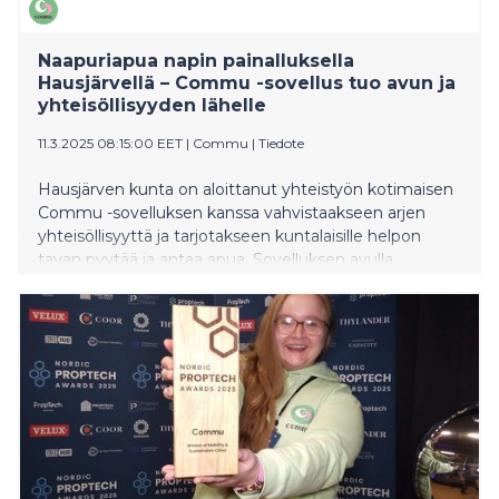
Naapuriapua napin painalluksella
Hausjärvellä – Commu -sovellus tuo avun ja
yhteisöllisyyden lähelle
11.3.2025 08:15:00 EET
|
Commu
|
Tiedote
Hausjärven kunta on aloittanut yhteistyön kotimaisen
Commu -sovelluksen kanssa vahvistaakseen arjen
yhteisöllisyyttä ja tarjotakseen kuntalaisille helpon
tavan pyytää ja antaa apua. Sovelluksen avulla
hausjärveläiset voivat pyytää apua esimerkiksi
kimppakyyteihin, lastenhoitoon, pihatalkoisiin tai
ruoka-apuun. Samalla se tarjoaa mahdollisuuden
paikallisille yhdistyksille ilmoittaa toiminnastaan ja
tapahtumistaan.