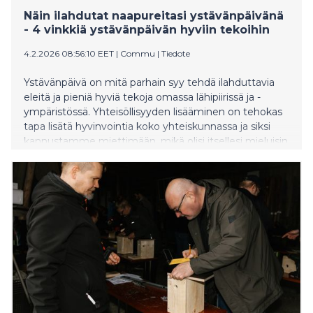
Näin ilahdutat naapureitasi ystävänpäivänä
- 4 vinkkiä ystävänpäivän hyviin tekoihin
4.2.2026 08:56:10 EET
|
Commu
|
Tiedote
Ystävänpäivä on mitä parhain syy tehdä ilahduttavia
eleitä ja pieniä hyviä tekoja omassa lähipiirissä ja -
ympäristössä. Yhteisöllisyyden lisääminen on tehokas
tapa lisätä hyvinvointia koko yhteiskunnassa ja siksi
kannustamme miettimään, mikä olisi itsellesi mieluisin
ja pienellä vaivalla toteutettavissa oleva ystävällinen
teko. Commu -sovelluksen kautta hyvien tekojen
tekeminen onnistuu ympäri Suomen, muutamalla
napin painalluksella.