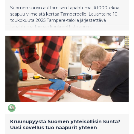
Suomen suurin auttamisen tapahtuma, #1000tekoa,
saapuu viimeistä kertaa Tampereelle. Lauantaina 10.
toukokuuta 2025 Tampere-talolla järjestettävä
tapahtuma tarjoaa konkreettista apua ja
yhteisöllisyyttä niille, jotka sitä eniten tarvitsevat.
Tapahtumassa jaetaan 1000 ruokakassia ja tarjotaan
500 maksutonta lounasta sekä neuvontaa eri
elämäntilanteisiin. Näillä näkymin tapahtuma
järjestetään viimeistä kertaa, joten sen merkitys on nyt
suurempi kuin koskaan.
Kruunupyystä Suomen yhteisöllisin kunta?
Uusi sovellus tuo naapurit yhteen