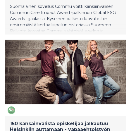
Suomalainen sovellus Commu voitti kansainvälisen
CommuniCare Impact Award -palkinnon Global ESG
Awards -gaalassa. Kyseinen palkinto luovutettiin
ensimmäistä kertaa kilpailun historiassa Suomeen.
Palkinto korostaa Commua yhteisöllisyyden ja
sosiaalisen vastuullisuuden edelläkävijänä. Commu
tukee paikallista yhteisöllisyyttä ja naapuriapua
mahdollistamalla auttamisen ja avun pyytämisen
muutamalla napin painalluksella.
150 kansainvälistä opiskelijaa jalkautuu
Helsinkiin auttamaan - vapaaehtoistyön