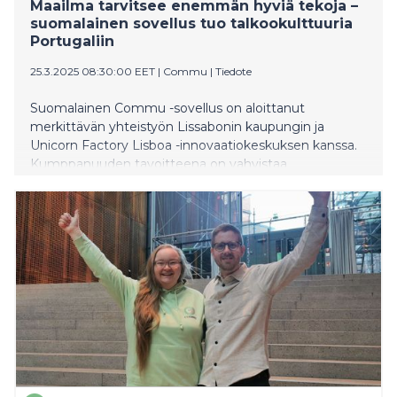
Maailma tarvitsee enemmän hyviä tekoja –
suomalainen sovellus tuo talkookulttuuria
Portugaliin
25.3.2025 08:30:00 EET
|
Commu
|
Tiedote
Suomalainen Commu -sovellus on aloittanut
merkittävän yhteistyön Lissabonin kaupungin ja
Unicorn Factory Lisboa -innovaatiokeskuksen kanssa.
Kumppanuuden tavoitteena on vahvistaa
yhteisöllisyyttä, edistää maahanmuuttajien
kotoutumista ja tarjota ratkaisuja yksinäisyyden
haasteisiin Portugalin pääkaupungissa. Sovellus
perustuu suomalaiseen talkookulttuuriin, jossa ihmiset
auttavat toisiaan ilman rahallista korvausta, puhtaasti
yhteisön hyväksi. Yhteistyö korostaa Suomen ja
Portugalin välistä yhteistyötä sosiaalisten
innovaatioiden saralla ja toimii esimerkkinä siitä, miten
digitaaliset ratkaisut voivat edistää inhimillisempää
yhteiskuntaa.