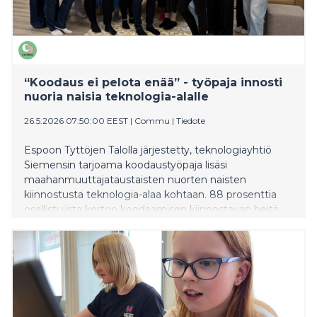
“Koodaus ei pelota enää” - työpaja innosti
nuoria naisia teknologia-alalle
26.5.2026 07:50:00 EEST
|
Commu
|
Tiedote
Espoon Tyttöjen Talolla järjestetty, teknologiayhtiö
Siemensin tarjoama koodaustyöpaja lisäsi
maahanmuuttajataustaisten nuorten naisten
kiinnostusta teknologia-alaa kohtaan. 88 prosenttia
osallistujista kertoo koodaamisen kiinnostavan heitä
nyt enemmän kuin ennen tapahtumaa.