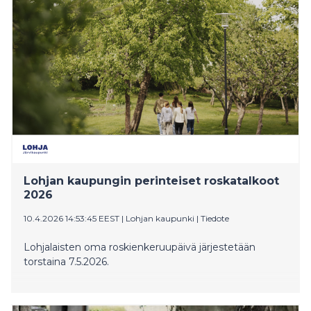
samalla työn merkityksellisyyttä, yhteisöllisyyttä ja
yrityksen vastuullisuustyötä.
Lohjan kaupungin perinteiset roskatalkoot
2026
10.4.2026 14:53:45 EEST
|
Lohjan kaupunki
|
Tiedote
Lohjalaisten oma roskienkeruupäivä järjestetään
torstaina 7.5.2026.