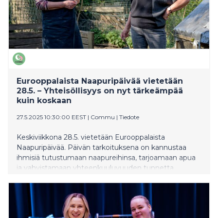
Eurooppalaista Naapuripäivää vietetään
28.5. – Yhteisöllisyys on nyt tärkeämpää
kuin koskaan
27.5.2025 10:30:00 EEST
|
Commu
|
Tiedote
Keskiviikkona 28.5. vietetään Eurooppalaista
Naapuripäivää. Päivän tarkoituksena on kannustaa
ihmisiä tutustumaan naapureihinsa, tarjoamaan apua
ja vahvistamaan yhteenkuuluvuuden tunnetta
omassa lähiympäristössä. Suomessa yhteisöllisyyttä jo
yli 30 kaupungin ja kunnan kanssa vahvistaa
kotimainen Commu -sovellus. Sovelluksessa on
mukana jo yli 100,000 käyttäjää pyytämässä ja