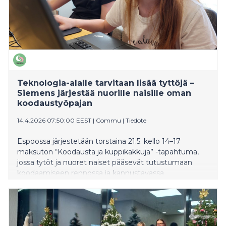
Teknologia-alalle tarvitaan lisää tyttöjä –
Siemens järjestää nuorille naisille oman
koodaustyöpajan
14.4.2026 07:50:00 EEST
|
Commu
|
Tiedote
Espoossa järjestetään torstaina 21.5. kello 14–17
maksuton “Koodausta ja kuppikakkuja” -tapahtuma,
jossa tytöt ja nuoret naiset pääsevät tutustumaan
koodaamiseen rennossa ja kannustavassa
ympäristössä. Tapahtuma pidetään Espoon Tyttöjen
Talolla.