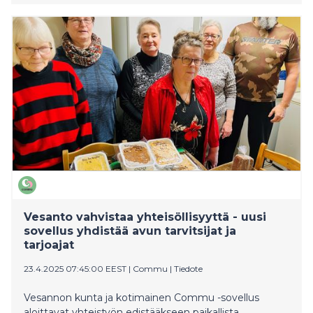
jaetaan 1000 ruokakassia, tarjotaan 500 maksutonta
lounasta sekä annetaan käytännön neuvontaa erilaisiin
elämäntilanteisiin. Tapahtuma varattiin loppuun alle 24
tunnissa.
Vesanto vahvistaa yhteisöllisyyttä - uusi
sovellus yhdistää avun tarvitsijat ja
tarjoajat
23.4.2025 07:45:00 EEST
|
Commu
|
Tiedote
Vesannon kunta ja kotimainen Commu -sovellus
aloittavat yhteistyön edistääkseen paikallista