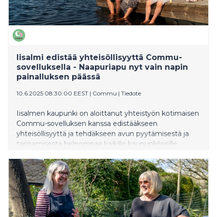
Iisalmi edistää yhteisöllisyyttä Commu-
sovelluksella - Naapuriapu nyt vain napin
painalluksen päässä
10.6.2025 08:30:00 EEST
|
Commu
|
Tiedote
Iisalmen kaupunki on aloittanut yhteistyön kotimaisen
Commu-sovelluksen kanssa edistääkseen
yhteisöllisyyttä ja tehdäkseen avun pyytämisestä ja
tarjoamisesta helpompaa kaikille kaupunkilaisille.
Sovellus mahdollistaa naapuriavun digitaalisesti,
muutamalla napin painalluksella. Sen kautta voi
esimerkiksi kysyä kimppakyytiä, tarjota apua arjen
askareisiin tai ilmoittaa paikallisista talkoista.