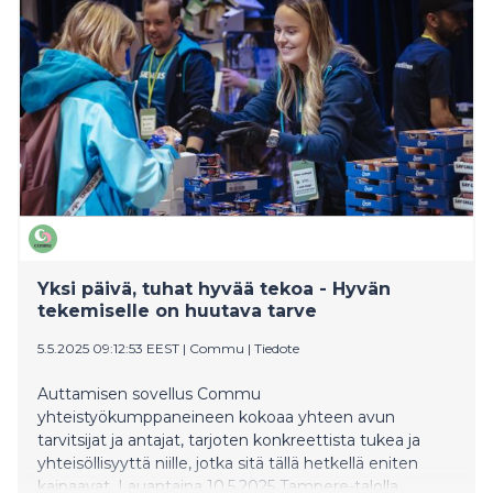
saivat käytännön neuvontaa erilaisiin elämäntilanteisiin
sekä osallistuivat yhteisölliseen tekemiseen.
Tapahtuma oli äärimmäisen kysytty ja varattiin
loppuun alle 24 tunnissa.
Yksi päivä, tuhat hyvää tekoa - Hyvän
tekemiselle on huutava tarve
5.5.2025 09:12:53 EEST
|
Commu
|
Tiedote
Auttamisen sovellus Commu
yhteistyökumppaneineen kokoaa yhteen avun
tarvitsijat ja antajat, tarjoten konkreettista tukea ja
yhteisöllisyyttä niille, jotka sitä tällä hetkellä eniten
kaipaavat. Lauantaina 10.5.2025 Tampere-talolla