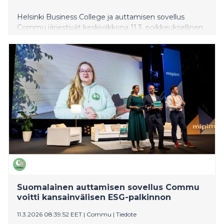
Helsinki Business College ja auttamisen sovellus
Commu järjestivät keskiviikkona 11.3. poikkeuksellinen
vapaaehtoispäivän, kun 150 kansainvälisen seminaarin
opiskelijaa osallistui vapaaehtoistoimintaan eri puolilla
pääkaupunkiseutua. Monille päivä oli heidän elämänsä
ensimmäinen kokemus vapaaehtoistyöstä, vieläpä
vieraassa maassa.
Suomalainen auttamisen sovellus Commu
voitti kansainvälisen ESG-palkinnon
11.3.2026 08:39:52 EET
|
Commu
|
Tiedote