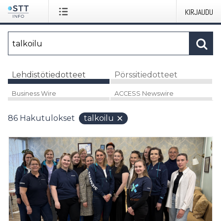
KIRJAUDU
Lehdistötiedotteet
Pörssitiedotteet
Business Wire
ACCESS Newswire
86
Hakutulokset
talkoilu