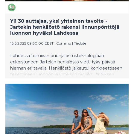
Yli 30 auttajaa, yksi yhteinen tavoite -
Jartekin henkilöstö rakensi linnunpönttöjä
luonnon hyväksi Lahdessa
16.6.2025 09:30:00 EEST
|
Commu
|
Tiedote
Lahdessa toimivan puunjalostusteknologiaan
erikoistuneen Jartekin henkilöstö vietti tyky-päivää
hieman eri tavalla. Henkilöstö jalkautui konkreettiseen
tekemiseen luonnon ja yhteisön hyväksi. Yrityksen
henkilöstö osallistui hyvän mielen tempaukseen, jossa
rakennettiin yhdessä linnunpönttöjä paikallisen
lintukunnan hyväksi.