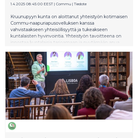
1.4.2025 08:45:00 EEST
|
Commu
|
Tiedote
Kruunupyyn kunta on aloittanut yhteistyön kotimaisen
Commu-naapuriapusovelluksen kanssa
vahvistaakseen yhteisöllisyyttä ja tukeakseen
kuntalaisten hyvinvointia. Yhteistyön tavoitteena on
innostaa kuntalaisia tarjoamaan ja pyytämään apua
arjen tilanteissa.