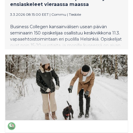
ensiaskeleet vieraassa maassa
3.3.2026 08:15:00 EET
|
Commu
|
Tiedote
Business Collegen kansainvälisen usean päivän
seminaarin 150 opiskelijaa osallistuu keskiviikkona 11.3.
vapaaehtoistoimintaan eri puolilla Helsinkiä. Opiskelijat
ovat noin 15-20-vuotiaita, ja monille kyseessä on aivan
ensimmäinen kokemus auttamisesta ja
vapaaehtoistyöstä, vieläpä vieraassa maassa. Päivän
aikana opiskelijat jalkautuvat yli 20 eri kohteeseen
auttamaan esimerkiksi pakkaus-, järjestely- ja
lajittelutehtävissä, ruokajakelussa, lipaskeräyksissä sekä
muissa talkootehtävissä.