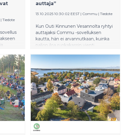
vat
auttaja”
13.10.2025 10:30:02 EEST
|
Commu
|
Tiedote
|
Tiedote
Kun Outi Kinnunen Vesannolta ryhtyi
sovellus
auttajaksi Commu -sovelluksen
taakseen
kautta, hän ei arvannutkaan, kuinka
ja
paljon iloa ruokakassin vienti
vähävaraiselle perheelle, lupiinitalkoot
apuriavun,
kaveriporukalla tai hetki arjen apuna
vähentää
voisi tuoda, sekä autettavalle että itse
e
auttajalle. Hänen mukaansa pienikin
yksen
teko voi olla toiselle valtavan suuri
un
asia.
allisesti.