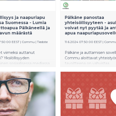
yhteistyössä Commun kans
rakentamassa entistä vahv
kuntaa.
llisyys ja naapuriapu
Pälkäne panostaa
sa Suomessa - Lumia
yhteisöllisyyteen - as
ttoapua Pälkäneellä ja
voivat nyt pyytää ja an
i avun määrästä
apua naapuriapusovellu
7:50:00 EEST
|
Commu
|
Tiedote
11.6.2024 07:50:00 EEST
|
Comm
let viimeksi auttanut
Pälkäne ja auttamisen sovel
i? Yksilöllisyyden
Commu aloittavat yhteistyön
inen sosiaalisessa mediassa
tavoitteena on vahvistaa
en arki ovat johtaneet siihen,
yhteisöllisyyttä ja lisätä alue
umanvaraiset kohtaamiset ja
asukkaiden hyvinvointia. Pä
t naapurustoissa ovat
asukkaat voivat nyt pyytää a
eet huomattavasti ympäri
tarjoutua auttamaan naapur
On kuitenkin monia
mobiilisovelluksen avulla. Pr
tapoja edistää
osa Yhteinen Pälkäne 2 -han
isyyttä ja naapuriapua
joka toimii keskeisessä rooli
essa. Yhteisöllisyyttä ja
hankkeen toteutuksessa.
hyvinvointia alueellaan