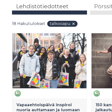
Lehdistötiedotteet
Pörssi
18
Hakutulokset
talkooapu
Vapaaehtoispäivä inspiroi
150 kan
nuoria auttamaan ja luomaan
jalkaut