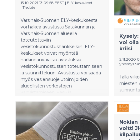
edistää Y
15.10.2021 13:09:58 EEST
|
ELY-keskukset
|
Tiedote
jonka vie
Huhdanpä
Varsinais-Suomen ELY-keskuksesta
hädän het
voi hakea avustusta Satakunnan ja
Varsinais-Suomen alueella
Kysely:
toteutettaviin
voi oll
vesistökunnostushankkeisiin. ELY-
kriisi
keskukset voivat myöntää
harkinnanvaraisia avustuksia
2.11.2020 
yhdistys S
vesistökunnostusten toteuttamiseen
ja suunnitteluun. Avustusta voi saada
Tällä viiko
myös vesiensuojelutoimijoiden
miesten v
alueellisten verkostojen
sunnuntai
vahvistamiseen, vesi- ja
kuitenkaa
kalataloustoimenpiteisiin sekä maa- ja
juhlia isä
metsätalouden kokonaisvaltaiseen
kohtaa el
valuma-aluelähtöiseen
saada lap
vesienhallintaan.
Nokian 
toteutta
voitti 
miehet k
kilpail
lapsetto