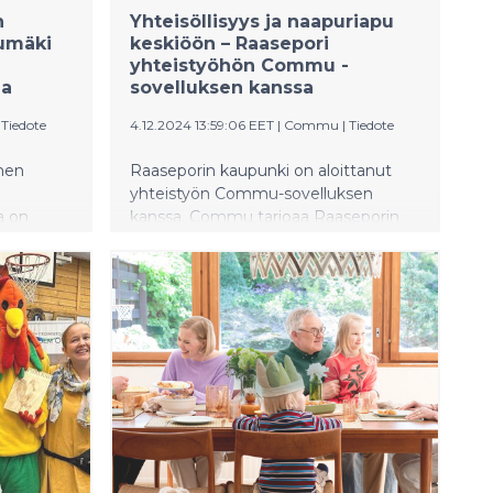
n
Yhteisöllisyys ja naapuriapu
uumäki
keskiöön – Raasepori
yhteistyöhön Commu -
la
sovelluksen kanssa
|
Tiedote
4.12.2024 13:59:06 EET
|
Commu
|
Tiedote
nen
Raaseporin kaupunki on aloittanut
yhteistyön Commu-sovelluksen
a on
kanssa. Commu tarjoaa Raaseporin
isyyttä ja
asukkaille ja yhdistyksille matalan
sekä
kynnyksen mahdollisuuden pyytää ja
on
antaa apua naapurustoissa.
sen
Sovelluksen kautta voi hoitaa arjen
netaan
naapuriapua ja järjestää esimerkiksi
oisten
kimppakyytejä, lemmikkien hoitoa,
a helppoa
ruoka-apua, juttuseuraa tai
talkooapua paikallisissa
vä rooli
yhdistyksissä. Commu on maksuton
sovellus, jossa asukkaat voivat tarjota
nta on
ja pyytää apua muutamalla napin