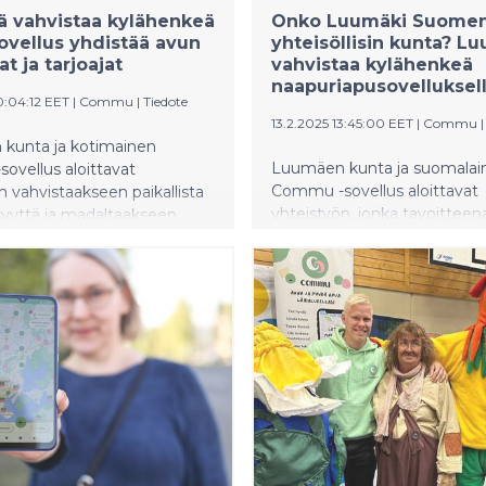
 vahvistaa kylähenkeä
Onko Luumäki Suome
sovellus yhdistää avun
yhteisöllisin kunta? L
jat ja tarjoajat
vahvistaa kylähenkeä
naapuriapusovelluksel
0:04:12 EET
|
Commu
|
Tiedote
13.2.2025 13:45:00 EET
|
Commu
 kunta ja kotimainen
Luumäen kunta ja suomalai
ovellus aloittavat
Commu -sovellus aloittavat
n vahvistaakseen paikallista
yhteistyön, jonka tavoitteen
isyyttä ja madaltaakseen
vahvistaa paikallista yhteisöll
avun pyytämiselle ja
helpottaa avun tarjoamista 
elle. Naapuriapu ja arjen
vastaanottamista. Commu 
isyys ovat merkittävässä
suomalainen vertaisauttami
kuntalaisten hyvinvoinnin
sovellus, jonka avulla paran
sessä. Commun avulla
yhteisöllisyyttä ja tehdään t
asukkaat voivat tarjota ja
auttamisesta ja tukemisest
ua helposti, mikä vahvistaa
sekä vaivatonta. Luumäellä
ta yhteenkuuluvuuden
yhteisöllisyydellä on merkittä
 ja tuo ihmiset lähemmäs
kuntalaisten hyvinvoinnin
edistämisessä. Luumäen ku