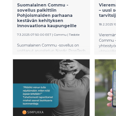
Suomalainen Commu -
Vieremä
sovellus palkittiin
– uusi 
Pohjoismaiden parhaana
tarvitsi
kestävän kehityksen
18.2.2025 1
innovaationa kaupungeille
7.3.2025 07:50:00 EET
|
Commu
|
Tiedote
Vieremän
Commu -s
Suomalainen Commu -sovellus on
yhteistyö
voittanut arvostetun Nordic PropTech
yhteisöll
Awardsin parhaana kestävän
kynnystä 
kehityksen innovaationa kaupungeille.
tarjoamis
Palkinto myönnettiin sovelluksen
yhteisöll
merkittävästä panoksesta kestävien
roolissa 
kaupunkien, siviiliauttamisen ja
edistämi
naapuriyhteisöllisyyden
Vieremän 
edistämisessä. Commu on sovellus,
pyytää ap
joka yhdistää avun tarvitsijat ja
paikallis
auttajat paikallisesti. Sen avulla
tunnetta
käyttäjät voivat helposti pyytää ja
toisiaan.
tarjota apua arjen tilanteissa, mikä