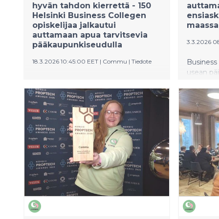
hyvän tahdon kierrettä - 150
auttama
Helsinki Business Collegen
ensiask
opiskelijaa jalkautui
maassa
auttamaan apua tarvitsevia
3.3.2026 0
pääkaupunkiseudulla
18.3.2026 10:45:00 EET
|
Commu
|
Tiedote
Business 
usean päi
Helsinki Business College ja
opiskelija
auttamisen sovellus Commu
vapaaehto
järjestivät keskiviikkona 11.3.
Helsinkiä.
poikkeuksellinen vapaaehtoispäivän,
vuotiaita
kun 150 kansainvälisen seminaarin
ensimmäi
opiskelijaa osallistui
ja vapaae
vapaaehtoistoimintaan eri puolilla
maassa. P
pääkaupunkiseutua. Monille päivä oli
jalkautuv
heidän elämänsä ensimmäinen
auttamaan
kokemus vapaaehtoistyöstä, vieläpä
järjestely-
vieraassa maassa.
ruokajake
muissa ta