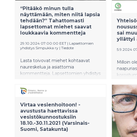
vahvistaa yhteisöllisyyttä ja edistää
kestävää elämäntapaa.
“Pitääkö minun tulla
näyttämään, miten niitä lapsia
tehdään?” Tahattomasti
Yhteisö
lapsettomat miehet saavat
nousus
loukkaavia kommentteja
sai muu
yllätty
29.10.2024 07:00:00 EET
|
Lapsettomien
yhdistys Simpukka ry
|
Tiedote
5.9.2024 0
Lasta toivovat miehet kohtaavat
Milloin o
naureskelua ja asiattomia
naapurias
kommentteja. Lapsettomien yhdistys
korostum
Simpukka ry muistuttaa, että tahaton
ja kiirein
lapsettomuus on syvä kriisi myös
että satt
miehelle. Miehen lapsitoive -
avunanno
keskustelupaneeli 6.11.2024 tuo esille
vähentyn
Virtaa vesienhoitoon! -
erilaisia lapsettomuuskokemuksia.
Suomen. 
avustusta haettavissa
Paneelissa ovat mukana Ville Niinistö,
helppoja 
vesistökunnostuksiin
Niko Uusi-Simola, Mio Kivelä ja
yhteisöll
18.10.-30.11.2021 (Varsinais-
Tuomas Keski-Kuha.
omassa arj
Suomi, Satakunta)
yhteisön 