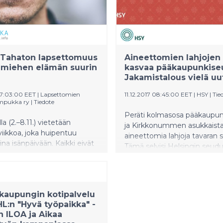
hteinen Pälkäne -hanke,
stintäkoordinaattori Lumia
ä-Jais sai naapuriapua
kellä.
 Tahaton lapsettomuus
Aineettomien lahjojen
a miehen elämän suurin
kasvaa pääkaupunkiseu
Jakamistalous vielä uu
07:03:00 EET
|
Lapsettomien
11.12.2017 08:45:00 EET
|
HSY
|
Tie
impukka ry
|
Tiedote
Peräti kolmasosa pääkaupu
lla (2.–8.11.) vietetään
ja Kirkkonummen asukkaista 
iikkoa, joka huipentuu
aineettomia lahjoja tavaran s
na isänpäivään. Kaikki eivät
Tämä selvisi Helsingin seud
n voi toiveistaan huolimatta
ympäristöpalveluiden tänä 
npäivää. Joka viides mies
tekemästä kyselystä, jossa a
ämänsä aikana vaikeuksia
tiedusteltiin heidän jätteide
si. Simpukka-yhdistyksen
lajittelutottumuksiaan ja kii
kaupungin kotipalvelu
man kyselyn mukaan monet
ympäristöä kohtaan. Vuode
JHL:n "Hyvä työpaikka" -
okevat tahattoman
vastaavaan kyselyyn verratt
un ILOA ja Aikaa
muuden siihenastisen
aineettomien lahjojen suosi