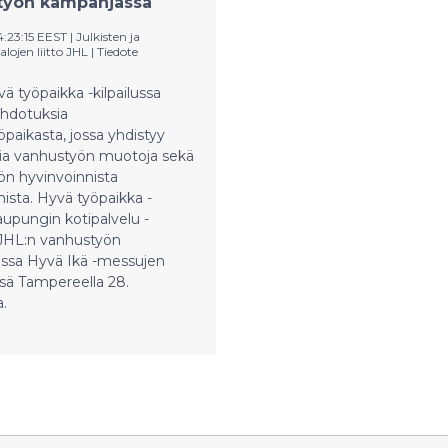
työn kampanjassa
vaikeimpana kriisinä.
kasvanut jopa kymmenen pr
4:23:15 EEST
|
Julkisten ja
lojen liitto JHL
|
Tiedote
ä työpaikka -kilpailussa
ehdotuksia
paikasta, jossa yhdistyy
usia vanhustyön muotoja sekä
ön hyvinvoinnista
ista. Hyvä työpaikka -
upungin kotipalvelu -
n JHL:n vanhustyön
issa Hyvä Ikä -messujen
sä Tampereella 28.
.