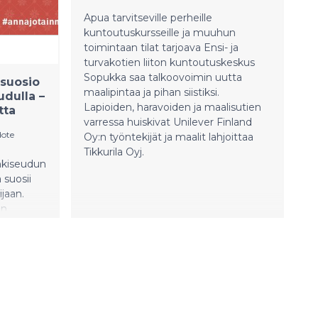
toimittavan Feelia Ruokakaupan
Apua tarvitseville perheille
kanssa.
kuntoutuskursseille ja muuhun
toimintaan tilat tarjoava Ensi- ja
turvakotien liiton kuntoutuskeskus
Sopukka saa talkoovoimin uutta
 suosio
maalipintaa ja pihan siistiksi.
dulla –
Lapioiden, haravoiden ja maalisutien
tta
varressa huiskivat Unilever Finland
dote
Oy:n työntekijät ja maalit lahjoittaa
Tikkurila Oyj.
nkiseudun
suosii
ijaan.
un
syksynä
sukkailta
n
nnostusta
n 2016
una
o on