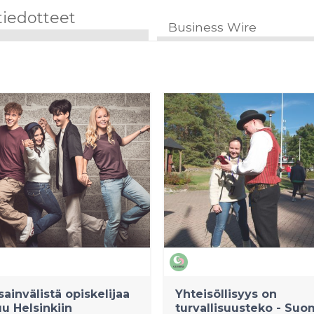
tiedotteet
Business Wire
sainvälistä opiskelijaa
Yhteisöllisyys on
uu Helsinkiin
turvallisuusteko - Su