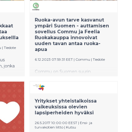
sa
painalluksella.
empaa
Ruoka-avun tarve kasvanut
ukkaat
ympäri Suomen - auttamisen
taa
sovellus Commu ja Feelia
ksellla
Ruokakauppa innovoivat
uuden tavan antaa ruoka-
u
|
Tiedote
apua
lus
6.12.2023 07:59:31 EET
|
Commu
|
Tiedote
, jonka
Commu on Suomen suurin
vertaisauttamisen alusta, jolla on yli
en
50,000 käyttäjää ympäri Suomen.
lkäneen
Commun käyttäjädatan mukaan
pua ja
ruoka-avun tarve on
eitaan
Yritykset yhteistalkoissa
moninkertaistunut lyhyessä ajassa.
ojekti on
vaikeuksissa olevien
Auttamisen sovellus vastaa
ketta,
lapsiperheiden hyväksi
kasvavaan avun tarpeeseen
ssa
aloittamalla yhteistyön valmiita
26.5.2017 10:00:00 EEST
|
Ensi- ja
ruokalaatikoita valmistavan ja
turvakotien liitto
|
Kutsu