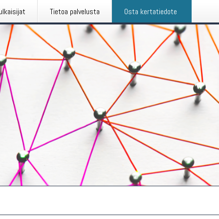
ulkaisijat
Tietoa palvelusta
Osta kertatiedote