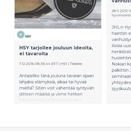
vanhus
elämänsä 
28.9.2012 1
hyvinvointia
JHL:n Hyv
haettiin 
vanhustyö
iloisia u
HSY tarjoilee jouluun ideoita,
henkilöst
ei tavaroita
huolehtim
7.12.2016 08:36:44 EET
|
HSY
|
Tiedote
Nokian ka
palkittii
Antaisitko tänä jouluna tavaran sijaan
seminaar
lahjaksi elämyksiä, aikaa tai hyvää
yhteydes
mieltä? Siten voit vähentää syntyvän
syyskuuta
jätteen määrää ja viime hetken
hätäostoksia. Helsingin seudun
ympäristöpalvelut HSY kannustaa
viettämään ekologisesti
kestävämpää joulunaikaa, ilman
ylenpalttista tavaran määrää.