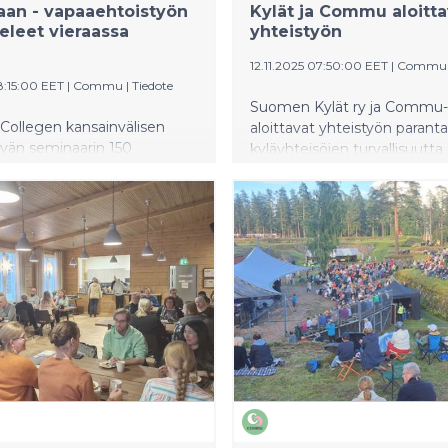
an - vapaaehtoistyön
Kylät ja Commu aloitta
eleet vieraassa
yhteistyön
12.11.2025 07:50:00 EET
|
Commu
8:15:00 EET
|
Commu
|
Tiedote
Suomen Kylät ry ja Commu-
Collegen kansainvälisen
aloittavat yhteistyön paran
vän seminaarin 150
kyläyhteisöjen turvallisuutta 
a osallistuu keskiviikkona 11.3.
yhteisöllisyyttä. Yhteistyö
istoimintaan eri puolilla
mahdollistaa digitaalisen na
 Opiskelijat ovat noin 15-20-
mikä vahvistaa yhteisöjä ja 
, ja monille kyseessä on aivan
yksinäisyyttä. Commu tuke
nen kokemus auttamisesta
kyläyhteisöjä matalan kynn
htoistyöstä, vieläpä vieraassa
välineenä, joka helpottaa av
äivän aikana opiskelijat
tarjoamista ja pyytämistä turv
at yli 20 eri kohteeseen
 esimerkiksi pakkaus-,
 ja lajittelutehtävissä,
lussa, lipaskeräyksissä sekä
lkootehtävissä.