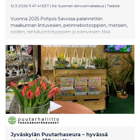
12.3.2026 11:47:41 EET
|
Itä-Suomen elinvoimakeskus
|
Tiedote
Vuonna 2025 Pohjois-Savossa parannettiin
maakunnan lintuvesien, perinnebiotooppien, metsien,
soiden, rantaluontotyyppien ja pienvesien tilaa.
Jyväskylän Puutarhaseura – hyvässä