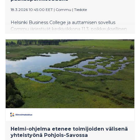
18.3.2026 10:45:00 EET
|
Commu
|
Tiedote
Helsinki Business College ja auttamisen sovellus
Commu järjestivät keskiviikkona 11.3. poikkeuksellinen
vapaaehtoispäivän, kun 150 kansainvälisen seminaarin
opiskelijaa osallistui vapaaehtoistoimintaan eri puolilla
pääkaupunkiseutua. Monille päivä oli heidän elämänsä
ensimmäinen kokemus vapaaehtoistyöstä, vieläpä
vieraassa maassa.
Helmi-ohjelma etenee toimijoiden välisenä
yhteistyönä Pohjois-Savossa