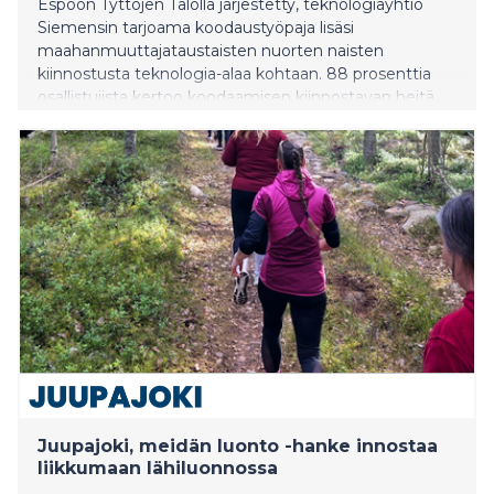
Espoon Tyttöjen Talolla järjestetty, teknologiayhtiö
Siemensin tarjoama koodaustyöpaja lisäsi
maahanmuuttajataustaisten nuorten naisten
kiinnostusta teknologia-alaa kohtaan. 88 prosenttia
osallistujista kertoo koodaamisen kiinnostavan heitä
nyt enemmän kuin ennen tapahtumaa.
Juupajoki, meidän luonto -hanke innostaa
liikkumaan lähiluonnossa