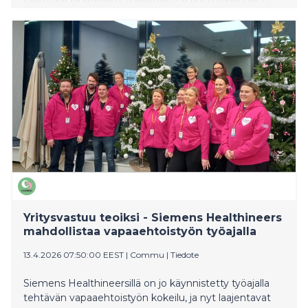
lisääntyminen näkyy myös ihmisten haluna auttaa
toisiaan. Tuore data Commu-sovelluksesta osoittaa,
että suomalaisten keskinäinen apu on nyt selvässä
kasvussa.
Yritysvastuu teoiksi - Siemens Healthineers
mahdollistaa vapaaehtoistyön työajalla
13.4.2026 07:50:00 EEST
|
Commu
|
Tiedote
Siemens Healthineersillä on jo käynnistetty työajalla
tehtävän vapaaehtoistyön kokeilu, ja nyt laajentavat