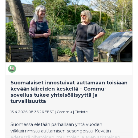
sopeutua nopeasti muuttuvaan toimintaympäristöön.
ELY-keskuksen työ jatkuu Lounais-Suomen
elinvoimakeskuksessa.
Suomalaiset innostuivat auttamaan toisiaan
kevään kiireiden keskellä - Commu-
sovellus tukee yhteisöllisyyttä ja
turvallisuutta
13.4.2026 08:35:26 EEST
|
Commu
|
Tiedote
Suomessa eletään parhaillaan yhtä vuoden
vilkkaimmista auttamisen sesongeista. Kevään
edetessä pihatöiden, muuttojen ja arjen askareiden