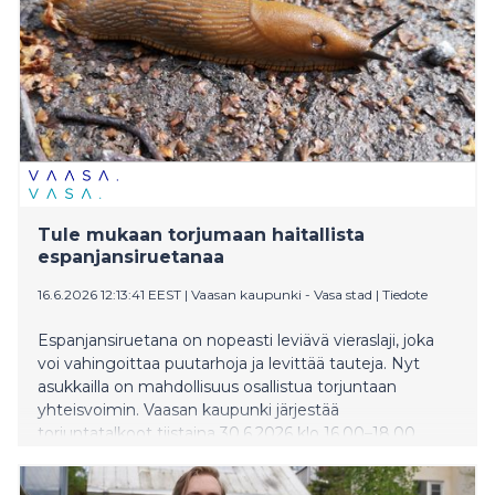
Tule mukaan torjumaan haitallista
espanjansiruetanaa
16.6.2026 12:13:41 EEST
|
Vaasan kaupunki - Vasa stad
|
Tiedote
Espanjansiruetana on nopeasti leviävä vieraslaji, joka
voi vahingoittaa puutarhoja ja levittää tauteja. Nyt
asukkailla on mahdollisuus osallistua torjuntaan
yhteisvoimin. Vaasan kaupunki järjestää
torjuntatalkoot tiistaina 30.6.2026 klo 16.00–18.00
Kotirannan viljelypalstan takana.