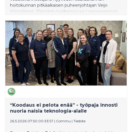
hoitokunnan pitkäaikaisen puheenjohtajan Veijo
Hämäläisen. Elämäntyöpalkinnon sai Lappeenrannan
kaupungilta eläköitynyt vesistöasiantuntija Raija Aura,
jolle erityisesti Pien-Saimaan tilan parantaminen on
ollut tärkeää. Tunnustukset jaettiin
vesistökunnostusverkoston vuosiseminaarissa
Kuopiossa 2. kesäkuuta.
“Koodaus ei pelota enää” - työpaja innosti
nuoria naisia teknologia-alalle
26.5.2026 07:50:00 EEST
|
Commu
|
Tiedote