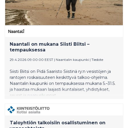
Naantali on mukana Siisti Biitsi –
tempauksessa
29.4.2026 09:00:00 EEST
|
Naantalin kaupunki
|
Tiedote
Siisti Biitsi on Pidä Saaristo Siistinä ry:n vesistöjen ja
rantojen roskaisuuteen keskittyvä talkoo-ohjelma.
Naantalin kaupunki on tempauksessa mukana 5.–31.5.
ja haastaa mukaan laajasti kuntalaiset, yhdistykset,
seurat ja naapurikunnat.
Taloyhtiön talkoisiin osallistuminen on