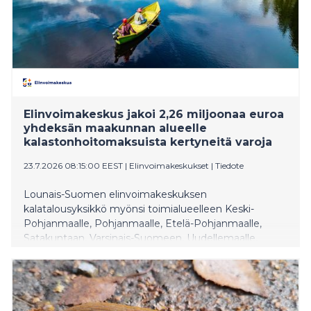
Elinvoimakeskus jakoi 2,26 miljoonaa euroa
yhdeksän maakunnan alueelle
kalastonhoitomaksuista kertyneitä varoja
23.7.2026 08:15:00 EEST
|
Elinvoimakeskukset
|
Tiedote
Lounais-Suomen elinvoimakeskuksen
kalatalousyksikkö myönsi toimialueelleen Keski-
Pohjanmaalle, Pohjanmaalle, Etelä-Pohjanmaalle,
Satakuntaan, Varsinais-Suomeen, Uudellemaalle,
Päijät-Hämeeseen, Kymenlaaksoon ja Etelä-Karjalaan
yhteensä noin 2,26 miljoonaa euroa kalatalouden
edistämisvaroja. Varat ovat kertyneet kalastajien
maksamista valtion kalastonhoitomaksuista.