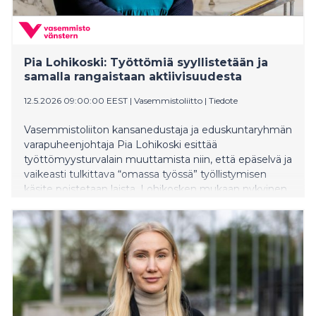
Pia Lohikoski: Työttömiä syyllistetään ja
samalla rangaistaan aktiivisuudesta
12.5.2026 09:00:00 EEST
|
Vasemmistoliitto
|
Tiedote
Vasemmistoliiton kansanedustaja ja eduskuntaryhmän
varapuheenjohtaja Pia Lohikoski esittää
työttömyysturvalain muuttamista niin, että epäselvä ja
vaikeasti tulkittava “omassa työssä” työllistymisen
käsite poistetaan laista. Lohikosken mukaan nykyinen
laki jättää luovan alan tekijät ennakoimattomien ja
kohtuuttomien tulkintojen armoille. Lohikoski järjestää
aiheesta keskustelutilaisuuden huomenna
keskiviikkona 13.5. Pikkuparlamentin Kansalaisinfossa.