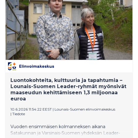
Luontokohteita, kulttuuria ja tapahtumia –
Lounais-Suomen Leader-ryhmät myönsivät
maaseudun kehittämiseen 1,3 miljoonaa
euroa
10.6.2026 11:54:22 EEST
|
Lounais-Suomen elinvoimakeskus
|
Tiedote
Vuoden ensimmäisen kolmanneksen aikana
Satakunnan ja Varsinais-Suomen yhdeksän Leader-