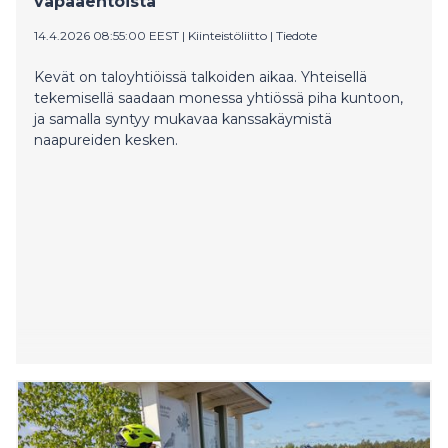
vapaaehtoista
14.4.2026 08:55:00 EEST
|
Kiinteistöliitto
|
Tiedote
Kevät on taloyhtiöissä talkoiden aikaa. Yhteisellä
tekemisellä saadaan monessa yhtiössä piha kuntoon,
ja samalla syntyy mukavaa kanssakäymistä
naapureiden kesken.