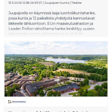
13.5.2026 12:58:26 EEST
|
Juupajoen kunta
|
Tiedote
Juupajoella on käynnissä laaja luontoliikuntahanke,
jossa kunta ja 12 paikallista yhdistystä kannustavat
liikkeelle lähiluontoon. EU:n maaseuturahaston ja
Leader PoKon rahoittama hanke keskittyy uusien
rakenteiden sijasta elämyksiin ja oivalluksiin.