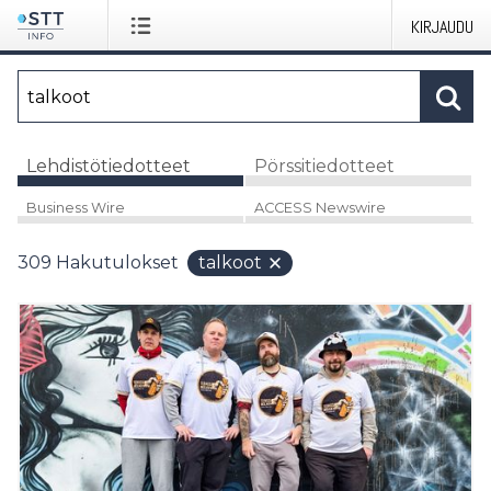
KIRJAUDU
Lehdistötiedotteet
Pörssitiedotteet
Business Wire
ACCESS Newswire
309
Hakutulokset
talkoot