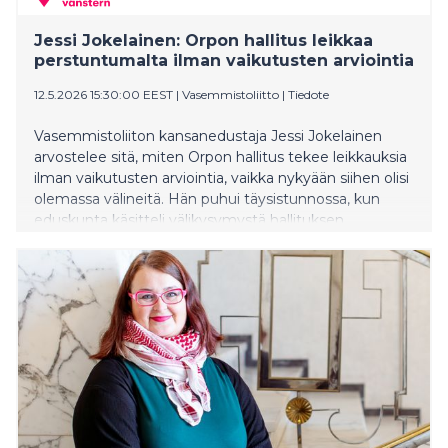
Jessi Jokelainen: Orpon hallitus leikkaa
perstuntumalta ilman vaikutusten arviointia
12.5.2026 15:30:00 EEST
|
Vasemmistoliitto
|
Tiedote
Vasemmistoliiton kansanedustaja Jessi Jokelainen
arvostelee sitä, miten Orpon hallitus tekee leikkauksia
ilman vaikutusten arviointia, vaikka nykyään siihen olisi
olemassa välineitä. Hän puhui täysistunnossa, kun
eduskunta käsitteli välikysymystä hallituksen
talouspolitiikan epäonnistumisesta.