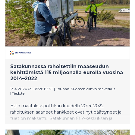
Satakunnassa rahoitettiin maaseudun
kehittämistä 115 miljoonalla eurolla vuosina
2014–2022
13.4.2026 09:05:26 EEST
|
Lounais-Suomen elinvoimakeskus
|
Tiedote
EU:n maatalouspolitiikan kaudella 2014–2022
rahoituksen saaneet hankkeet ovat nyt päättyneet ja
tuet on maksettu. Satakunnan ELY-keskuksen ja
paikallisten Leader-ryhmien myöntämä rahoitus
vahvisti sekä maatilojen että muiden yritysten kykyä