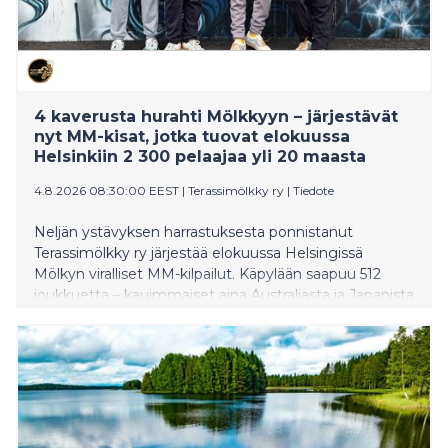
4 kaverusta hurahti Mölkkyyn – järjestävät
nyt MM-kisat, jotka tuovat elokuussa
Helsinkiin 2 300 pelaajaa yli 20 maasta
4.8.2026 08:30:00 EEST
|
Terassimölkky ry
|
Tiedote
Neljän ystävyksen harrastuksesta ponnistanut
Terassimölkky ry järjestää elokuussa Helsingissä
Mölkyn viralliset MM-kilpailut. Käpylään saapuu 512
joukkuetta – kauimmaiset aina Australiasta ja Japanista
asti. Koko massiivinen suurtapahtuma toteutetaan
talkoovoimin, mutta tuotantotaso Yle Areena -
lähetyksineen on huippuluokkaa.