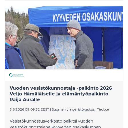
ryhmää myönsivät yhteensä 1,3 miljoonaa euroa EU:n
maaseuturahoitusta paikalliseen kehittämiseen.
Kesällä useissa käynnistyvissä hankkeissa
kunnostetaan luontokohteita ja kylätaloja, järjestetään
tapahtumia ja tuodaan kulttuuria kaikkien saataville
talkoo- ja vapaaehtoisvoimin.
Vuoden vesistökunnostaja -palkinto 2026
Veijo Hämäläiselle ja elämäntyöpalkinto
Raija Auralle
3.6.2026 09:09:32 EEST
|
Suomen ympäristökeskus
|
Tiedote
Vesistökunnostusverkosto palkitsi vuoden
vesistökunnostajana Kyyveden osakaskunnan