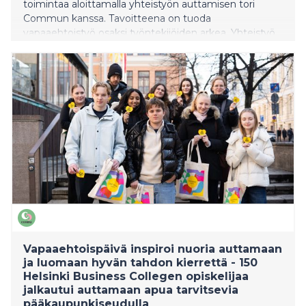
toimintaa aloittamalla yhteistyön auttamisen tori
Commun kanssa. Tavoitteena on tuoda
vapaaehtoistyö osaksi työntekijöiden arkea. Yhteistyö
tarjoaa konkreettisia mahdollisuuksia osallistua
yhteiskunnalliseen hyvään työajalla ja vahvistaa
samalla työn merkityksellisyyttä, yhteisöllisyyttä ja
yrityksen vastuullisuustyötä.
Vapaaehtoispäivä inspiroi nuoria auttamaan
ja luomaan hyvän tahdon kierrettä - 150
Helsinki Business Collegen opiskelijaa
jalkautui auttamaan apua tarvitsevia
pääkaupunkiseudulla