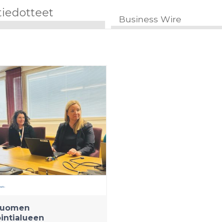
tiedotteet
Business Wire
Suomen
intialueen