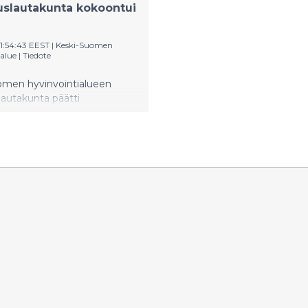
uslautakunta kokoontui
1:54:43 EEST
|
Keski-Suomen
alue
|
Tiedote
omen hyvinvointialueen
lautakunta päätti
ssaan 23.4.2026 pyytää
ialuejohtajalta ja
ukselta selityksen ja
n
astuskertomuksessa olevaan
kseen.