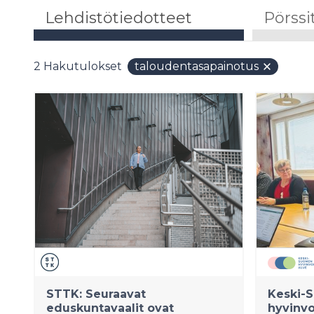
Lehdistötiedotteet
Pörssi
2
Hakutulokset
taloudentasapainotus
STTK: Seuraavat
Keski-
eduskuntavaalit ovat
hyvinvo