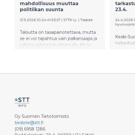
mahdollisuus muuttaa
tarkast
politiikan suunta
23.4.
21.5.2026 10:24:41 EEST
|
STTK ry.
|
Tiedote
24.4.2026 1
hyvinvointi
Taloutta on tasapainotettava, mutta
Keski-Su
se ei voi tapahtua vain palkansaajia ja
tarkastus
julkista sektoria kurittamalla. Myös
kokoukse
yritysten ja hyväosaisten on
hyvinvoint
kannettava vastuuta.
aluehallit
lausunno
tilintark
muistutu
Oy Suomen Tietotoimisto
tiedote@stt.fi
(09) 6958 1286