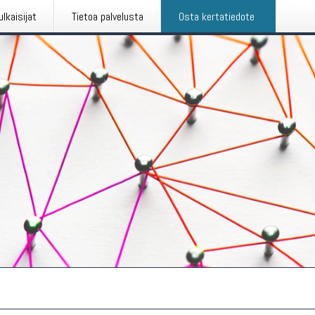
ulkaisijat
Tietoa palvelusta
Osta kertatiedote